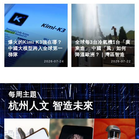
爆火的Kimi K3強在哪？
全球每3台冷氣機1台「廣
中國大模型跨入全球第一
東造」 中國「風」如何
梯隊
降溫歐洲？｜灣區智造
2026-07-24
2026-07-22
每周主題
杭州人文 智造未來