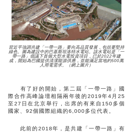
習近平強調共建「一帶一路」要向高品質發展，包括要堅持
綠色。圖為建設中的巴基斯坦洛特水電站。該水電站是「一
帶一路」倡議下首個大型水電投資項目，已於2022年建
成，開始為巴國提供清潔能源供應，並能滿足當地約500萬
人用電需求。（網上圖片）
有了好的開始，第二屆「一帶一路」國
際合作高峰論壇相隔兩年後的2019年4月25
至27日在北京舉行，出席的有來自150多個
國家、92個國際組織的6,000多位代表。
此前的2018年，是共建「一帶一路」有