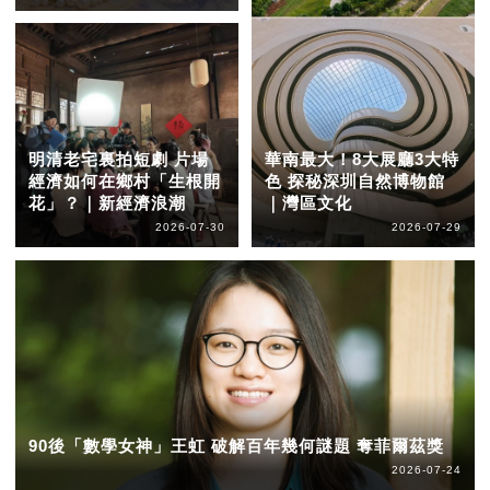
明清老宅裏拍短劇 片場
華南最大！8大展廳3大特
經濟如何在鄉村「生根開
色 探秘深圳自然博物館
花」？｜新經濟浪潮
｜灣區文化
2026-07-30
2026-07-29
90後「數學女神」王虹 破解百年幾何謎題 奪菲爾茲獎
2026-07-24