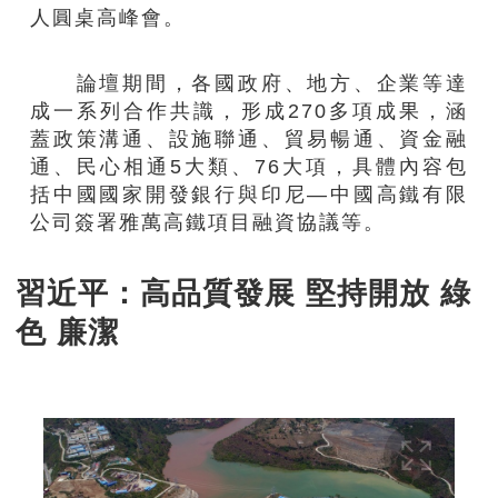
人圓桌高峰會。
論壇期間，各國政府、地方、企業等達
成一系列合作共識，形成270多項成果，涵
蓋政策溝通、設施聯通、貿易暢通、資金融
通、民心相通5大類、76大項，具體內容包
括中國國家開發銀行與印尼—中國高鐵有限
公司簽署雅萬高鐵項目融資協議等。
習近平：高品質發展 堅持開放 綠
色 廉潔