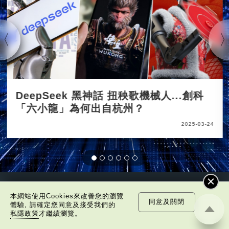
DeepSeek 黑神話 扭秧歌機械人...創科
「六小龍」為何出自杭州？
2025-03-24
最新影片
本網站使用Cookies來改善您的瀏覽
同意及關閉
體驗, 請確定您同意及接受我們的
私隱政策
才繼續瀏覽。
7:20