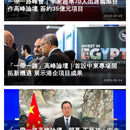
一帶一路峰會｜李家超率70人出席國際合
作高峰論壇 簽約35億元項目
2023-10-16
「一帶一路」高峰論壇｜首設中東專場開
拓新機遇 展示港企項目成果
2023-09-14