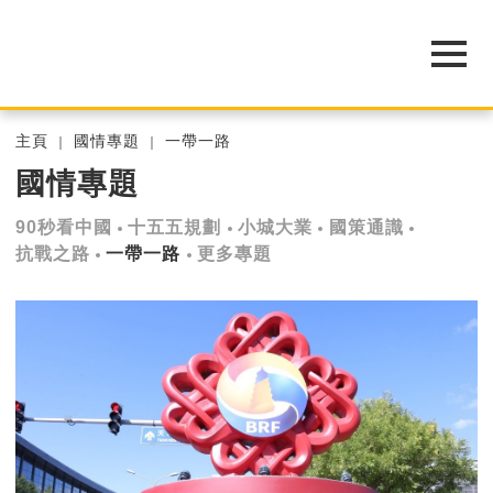
主頁
國情專題
一帶一路
國情專題
90秒看中國
十五五規劃
小城大業
國策通識
抗戰之路
一帶一路
更多專題