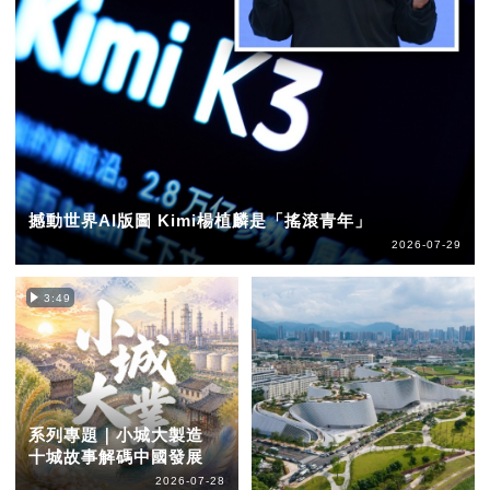
撼動世界AI版圖 Kimi楊植麟是「搖滾青年」
2026-07-29
3:49
系列專題｜小城大製造
十城故事解碼中國發展
2026-07-28