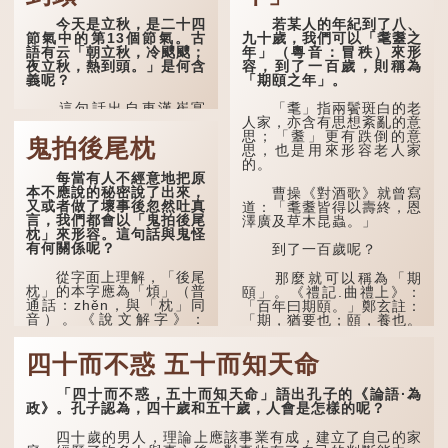
今天是立秋，是二十四
若某人的年紀到了八、
節氣中的第13個節氣。古
九十歲，我們可以「耄耋之
語有云「朝立秋，冷颼颼；
年」（粵音：冒秩）來形
夜立秋，熱到頭。」是何含
容，到了一百歲，則稱為
義呢？
「期頤之年」。
這句話出自東漢崔寔
「耄」指兩鬢斑白的老
《四民月令》：「朝立秋，
人家，亦含有思想紊亂的意
冷颼颼；夜立秋，熱到
思；「耋」更有跌倒的意
鬼拍後尾枕
頭」。到了清代，顧祿在
思，也是用來形容老人家
《清嘉錄》中記錄蘇州風俗
的。
每當有人不經意地把原
時，也引用了這句諺語。不
本不應說的秘密說了出來，
過當地百姓的口頭說法是
曹操《對酒歌》就曾寫
又或者做了壞事後忽然吐真
「朝立秋，渹颼颼；夜立
道：「耄耋皆得以壽終，恩
言，我們都會以「鬼拍後尾
秋，熱吽吽」。雖然用字略
澤廣及草木昆蟲。」
枕」來形容。這句話與鬼怪
有不同，但意思完全一致。
有何關係呢？
到了一百歲呢？
那麼，這句話到底準不
從字面上理解，「後尾
準呢？它反映了古人的一種
那麼就可以稱為「期
枕」的本字應為「䪴」（普
樸素觀察：如果立秋的精
頤」。《禮記.曲禮上》：
通話：zhěn，與「枕」同
確...
「百年曰期頤。」鄭玄註：
音）。《說文解字》：
「期，猶要也；頤，養也。
「䪴，項枕也。」意思是頭
不知衣服食味，孝子要盡養
後部與枕頭接觸的地方。
道...
四十而不惑 五十而知天命
民間流傳有一種說法，
人會將一些不欲為人所知的
「四十而不惑，五十而知天命」語出孔子的《論語·為
記憶藏於頸後之處。如果忽
政》。孔子認為，四十歲和五十歲，人會是怎樣的呢？
然吐真言，就好像被不明東
西（如鬼魂）在後腦拍了一
四十歲的男人，理論上應該事業有成，建立了自己的家
下，藏在腦中的秘密便脫口