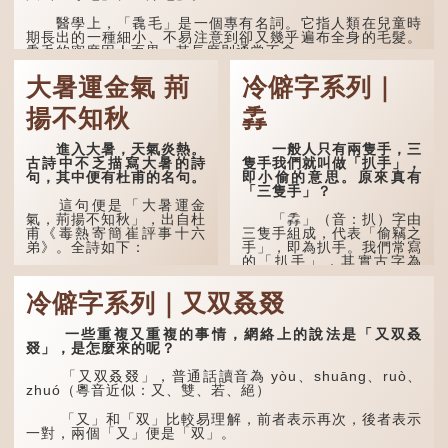
醫學上，「毳毛」是一個專有名詞。它指人類在兒童時
期長出的一種細小、不易注意到卻又幾乎遍布全身的毛髮。
毳毛的密度因人而異，其長度則通常不會...
大暑運金氣 荊
冷僻字系列｜
揚不知秋
掱
進入大暑，天氣炎熱。
一般人只有兩隻手，三
古詩中不乏描寫大暑的詩
隻手我們就叫做「扒手」，
句，其中便有杜甫的名句。
即小偷的意思。原來真有
「三隻手」？
這句便是「大暑運金
氣，荊揚不知秋」，出自杜
「掱」（音：扒）字由
甫《毒熱寄簡崔評事十六
三隻手組成，代表「偷竊之
弟》。全詩如下：
手」，即為扒手。我們常寫
的「扒手」，其實古字為
「掱手」。
大暑運金氣，荊揚不知
秋。
冷僻字系列｜又双叒叕
清·徐珂《清稗類鈔．
盜賊類．掱手》記載：「滬
林下有塌翼，水中無行
人呼翦綹賊曰掱手，猶言扒
舟。
一些重複又重複的事情，網絡上的說法是「又双叒
手也，亦曰癟三碼子。」
叕」，是怎麼來的呢？
五行當中「金」對應秋
其中「翦綹」即剪斷他
季，代表涼爽肅殺之氣。
「又双叒叕」，普通話讀音為 yòu、shuāng、ruò、
人衣帶以竊取錢物，是小偷
「運」是「運行」，生動地
zhuó（粵音近似：又、雙、若、絕）
的舊稱。而「掱手」也就是
描寫大暑的酷熱阻礙金氣流
手多多，擅自拿別人東西的
轉。「大暑運金氣」以誇張
「又」和「双」比較易理解，前者表示再次，後者表示
意思了...
手法描寫炎熱阻滯了季節更
一對，兩個「又」便是「双」。
替。