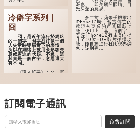
深也」，即美麗的眼睛、目
光深邃的意思。
這個字，用法頗多。
冷僻字系列｜
多年前，蘋果手機推出
「朤朤乾坤，捨我其
iPhone12時，曾宣傳它的
誰。」乾坤是《周易》中的
囧
鏡頭有專業的運算攝影功
兩個卦名，這裏指天地、宇
能，便用上「瞐」這個字，
宙等，形容政治清明，天下
表達iPhone12有由8位提
太平！
囧，是近年流行於網絡
升至10位HDR影片拍攝功
的一個字，因字型好像一個
能，能自動進行杜比視界調
「天空朤朤，任鳥兒高
人失意時雙眉彎下的表情，
色，達到專...
飛。」也是指天清氣明，鳥
所以在網絡上被用來形容失
兒可高飛。
意或窘迫的狀態。不過，這
其實是一個古字，意思還大
「朤朤脆脆」就是形容
有不同。
辦事爽快乾脆。我們熟...
《說文解字》：囧，窻
牖丽廔闿明。象形，本義是
透光通明的窗戶，跟「囪」
一樣都是「窗」的象形字。
甲骨文中又用作地名，古書
中的「黍于囧」表示在囧地
種黍。
訂閱電子通訊
這個古字十分少用，直
至21世紀，網絡上開始流
行表情符號，這個字也被網
民當做表情符號來用。
免費訂閱
囧字的「八」像一對委
屈的八字眉模樣，「口」像
驚訝、窘迫...