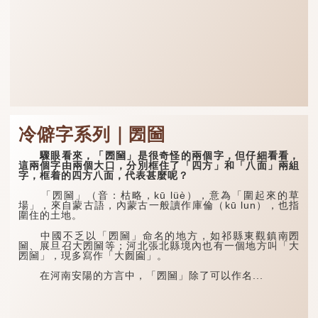
冷僻字系列｜圐圙
驟眼看來，「圐圙」是很奇怪的兩個字，但仔細看看，
這兩個字由兩個大口，分別框住了「四方」和「八面」兩組
字，框着的四方八面，代表甚麼呢？
「圐圙」（音：枯略，kū lüè），意為「圍起來的草
場」，來自蒙古語，內蒙古一般讀作庫倫（kū lun），也指
圍住的土地。
中國不乏以「圐圙」命名的地方，如祁縣東觀鎮南圐
圙、展旦召大圐圙等；河北張北縣境內也有一個地方叫「大
圐圙」，現多寫作「大囫圇」。
在河南安陽的方言中，「圐圙」除了可以作名...