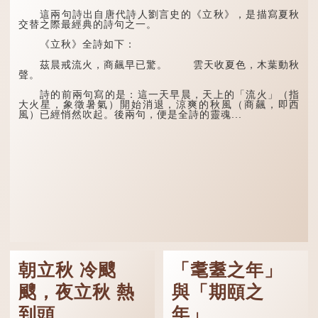
這兩句詩出自唐代詩人劉言史的《立秋》，是描寫夏秋
交替之際最經典的詩句之一。
《立秋》全詩如下：
茲晨戒流火，商飆早已驚。 雲天收夏色，木葉動秋
聲。
詩的前兩句寫的是：這一天早晨，天上的「流火」（指
大火星，象徵暑氣）開始消退，涼爽的秋風（商飆，即西
風）已經悄然吹起。後兩句，便是全詩的靈魂...
朝立秋 冷颼
「耄耋之年」
颼，夜立秋 熱
與「期頤之
到頭
年」