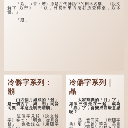
「叒」（音：若）原是古代神話中的樹木名稱。 《說文
「荊揚」指...
解字·叒部》：「叒，日初出東方湯谷所登榑桑，叒木
也。」
「叕...
冷僻字系列：
冷僻字系列｜
朤
瞐
由四個月組成的「朤」
大家熟識的「目」字，
是一個古字，與「朗」同音
如果三個走在一起，成為
同義，本意是明亮晴朗。
「瞐」字，會變成甚麼意思
呢？
這個字見於《說文解
字》卷七：「明也，從月良
瞐，音同莫，《康熙字
聲」，也收錄在《康熙字
典》引《玉篇》釋為「美目
典》中。
也」，《類篇》則釋為「目