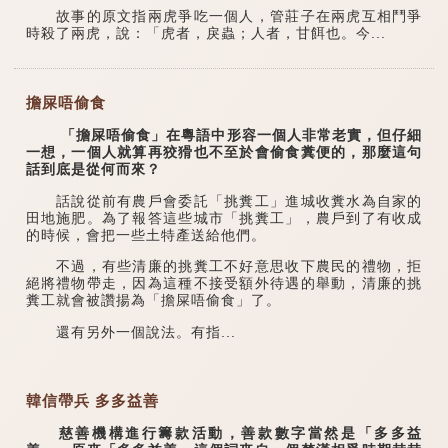
故事的原文指兩虎爭吃一個人，管莊子在兩虎互相鬥爭
時殺了兩虎，說：「虎者，戾蟲；人者，甘餌也。今...
擔屎唔偷食
「擔屎唔偷食」在粵語中形容一個人非常老實，但仔細
一想，一個人就算再狡猾也不至於會偷食糞便的，那麼這句
話到底是從何而來？
話說從前有農戶會委託「挑糞工」進城收糞水為自家的
田地施肥。為了報答這些城市「挑糞工」，農戶到了有收成
的時候，會把一些土特產送給他們。
不過，有些清廉的挑糞工不好意思收下農民的禮物，拒
絕將禮物帶走，因為這種不接受額外待遇的舉動，清廉的挑
糞工就會被讚揚為「擔屎唔偷食」了。
還有另外一個說法。有指...
韓信帶兵 多多益善
慈善機構進行籌款活動，善款數字當然是「多多益