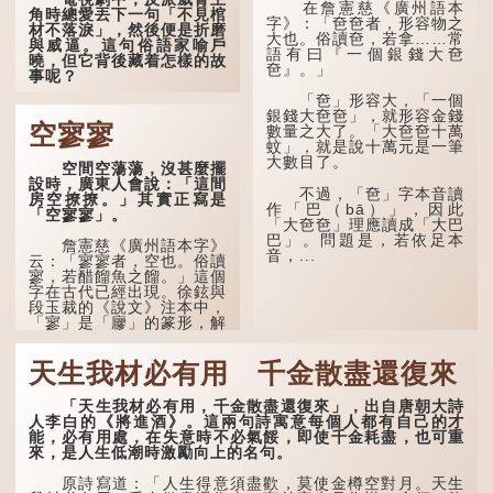
壯，有室。」這說明三十歲
拿出一個青瓷枕頭，讓...
在詹憲慈《廣州語本
角時總愛丟下一句「不見棺
在...
字》：「夿夿者，形容物之
材不落淚」，然後便是折磨
大也。俗讀夿，若拿……常
與威逼。這句俗語家喻戶
語有曰『一個銀錢大夿
曉，但它背後藏着怎樣的故
夿』。」
事呢？
「夿」形容大，「一個
「不見棺材不落淚」的
銀錢大夿夿」，就形容金錢
原句，有說法是「不見棺材
空寥寥
數量之大了。「大夿夿十萬
不下淚」或「不見親棺不下
蚊」，就是說十萬元是一筆
淚」，出自明朝蘭陵笑笑生
大數目了。
空間空蕩蕩，沒甚麼擺
所著的《金瓶梅詞話》第九
設時，廣東人會說：「這間
十八回。原意是指人未親眼
不過，「夿」字本音讀
房空撩撩。」其實正寫是
見到親人棺木，便不會真正
作「巴（bā）」，因此
「空寥寥」。
感到悲傷；後來引申為比喻
「大夿夿」理應讀成「大巴
人執迷不悟，不到徹底失
巴」。問題是，若依足本
敗，便不肯罷休。
詹憲慈《廣州語本字》
音，...
云：「寥寥者，空也。俗讀
寥，若醋餾魚之餾。」這個
許多人對這上半句耳熟
字在古代已經出現。徐鉉與
能詳，但它其實還有下半句
段玉裁的《說文》注本中，
——「不到黃河心不死」...
「寥」是「廫」的篆形，解
作空渺、空虛。如《列仙傳
·安期先生》載琊阜老人故
天生我材必有用 千金散盡還復來
事，以「寥寥安期，虛質高
清」形容空虛無所事事。
「天生我材必有用，千金散盡還復來」，出自唐朝大詩
人李白的《將進酒》。這兩句詩寓意每個人都有自己的才
能，必有用處，在失意時不必氣餒，即使千金耗盡，也可重
來，是人生低潮時激勵向上的名句。
原詩寫道：「人生得意須盡歡，莫使金樽空對月。天生