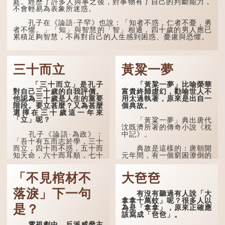
庭。經歷了許多人與事之後，對事物有了自己的判斷能力，
而出。因此「鬼拍...
不會輕易為表象所迷惑。
孔子在《論語·子罕》也說：「知者不惑，仁者不憂，勇
者不懼。」「知」與智慧的「智」相通，四十歲的男人應已
累積足夠智慧，不再對自己的人生感到困惑、憂慮與恐懼。
三十而立
黃粱一夢
「三十而立」是孔子
「黃粱一夢」比喻榮華
對自己三十歲的自我評價。
富貴終歸虛幻，勸喻世人不
他認為三十歲是人生的重要
用太過執著，原來是出自一
階段。要立甚麼？又為甚麼
個典故。
選擇在三十歲這一年來
「立」呢？
「黃粱一夢」典出唐代
沈既濟所著的傳奇小說《枕
孔子《論語·為政》：
中記》。
「吾十有五而志於學，三十
而立，四十而不惑，五十而
典故是這樣的：唐朝開
知天命，六十而耳順，七十
元年間，有一個窮困潦倒的
而從心所欲，不逾矩。」
盧姓書生，在上京赴考的途
中經過一間旅店休息，碰巧
「不見棺材不
大夿夿
在古代，男子一般於
遇到一位呂姓道士，兩人暢
二十歲進行冠禮，冠禮完
談甚歡。
成後便是成人，但由於未
落淚」下一句
有沒有聽過有人說「大
達壯年，所以又稱「弱
言談間，盧姓書生感慨
拿拿十萬蚊」呢？很多人以
冠」。《禮記·曲禮》明確
自己雖貴為讀書人，但一直
是？
為是「拿拿」，原來正確應
記載：「人生十年曰幼，
未能考取功名，仍然貧困，
該寫成「夿夿」。
學；二十曰弱，冠；三十曰
感到十分落泊。於是，道士
電視劇中，反派威脅主