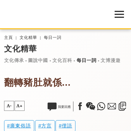
主頁
文化精華
每日一詞
文化精華
文化傳承
圖說中國
文化百科
每日一詞
文博漫遊
翻轉豬肚就係...
A-
A+
我要回應
廣東俗語
方言
俚語