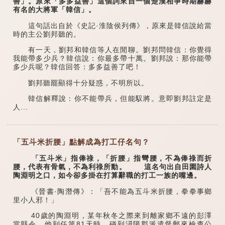
善」。原來「多多益善」這個詞來自一個楚漢相爭時期赫赫
有名的大將軍「韓信」。
這句話出自於《史記·淮陰侯列傳》，原來是韓信說給當
時的主公劉邦聽的。
有一天，劉邦和韓信等人在閒聊。劉邦問韓信：你覺得
我能帶多少兵？韓信說：你最多帶十萬。劉邦說：那你能帶
多少兵呢？韓信回答：多多益善了吧！
劉邦聽罷顯得十分疑惑，不明所以。
韓信解釋說：你不能帶兵，但能馭將。意即劉邦註定是
人...
「五斗米折腰」點解成為打工仔名句？
「五斗米」指俸祿，「折腰」指彎腰，不為俸祿而折
腰，代表有骨氣，不為利祿所動。 這名句出自田園詩人
陶淵明之口，如今卻多掛在打算辭職的打工一族的嘴邊。
《晉書·陶潛傳》：「吾不能為五斗米折腰，拳拳事鄉
里小人邪！」
40歲的陶淵明，某年秋冬之際來到離家鄉不遠的彭澤
當縣令。他到任第81天時，碰到潯陽郡派遣督郵來檢查公