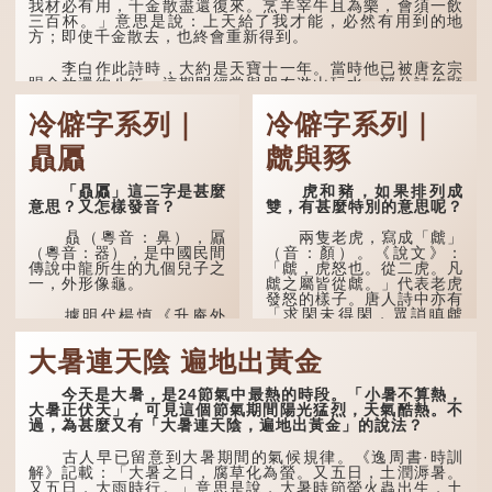
我材必有用，千金散盡還復來。烹羊宰牛且為樂，會須一飲
三百杯。」意思是說：上天給了我才能，必然有用到的地
方；即使千金散去，也終會重新得到。
李白作此詩時，大約是天寶十一年。當時他已被唐玄宗
賜金放還約八年，這期間經常與朋友遊山玩水，部分詩作顯
露出懷才...
冷僻字系列｜
冷僻字系列｜
贔屭
虤與豩
「贔屭」這二字是甚麼
虎和豬，如果排列成
意思？又怎樣發音？
雙，有甚麼特別的意思呢？
贔（粵音：鼻），屭
兩隻老虎，寫成「虤」
（粵音：器），是中國民間
（音：顏）。《說文》：
傳說中龍所生的九個兒子之
「虤，虎怒也。從二虎。凡
一，外形像龜。
虤之屬皆從虤。」代表老虎
發怒的樣子。唐人詩中亦有
「求閑未得閑，眾誚瞋虤
據明代楊慎《升庵外
虤」之句，意思是眾人的譏
集》記載，龍生九子的次序
諷讓人怒目而視。
排列為：贔屭、螭吻、蒲
大暑連天陰 遍地出黃金
牢、狴犴、饕餮、蚣蝮、睚
眥、狻猊、椒圖（此為其中
兩隻豬，則為「豩」
一種說法）。
（音：賓）。甲骨文從二
今天是大暑，是24節氣中最熱的時段。「小暑不算熱，
「豕」，象豬相追逐的樣
大暑正伏天」，可見這個節氣期間陽光猛烈，天氣酷熱。不
子。《同文備考》另有一說
龍九子外形與能力各有
過，為甚麼又有「大暑連天陰，遍地出黃金」的說法？
「豩，豕亂群。」意指一
不同，其中，贔屭原形像
群...
龜，因為能負重，多作為碑
古人早已留意到大暑期間的氣候規律。《逸周書·時訓
座，有「碑下龜...
解》記載：「大暑之日，腐草化為螢。又五日，土潤溽暑。
又五日，大雨時行。」意思是說，大暑時節螢火蟲出生，土