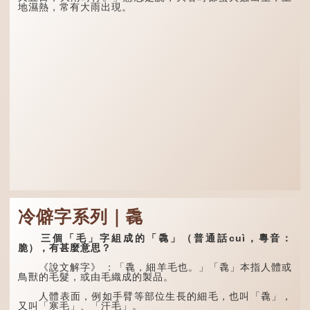
地濕熱，常有大雨出現。
冷僻字系列｜毳
三個「毛」字組成的「毳」（普通話cuì，粵音：
脆），有甚麼意思？
《說文解字》 ：「毳，細羊毛也。」「毳」本指人體或
鳥獸的毛髮，或由毛織成的製品。
人體表面，例如手臂等部位生長的細毛，也叫「毳」，
又叫「寒毛」、「汗毛」。