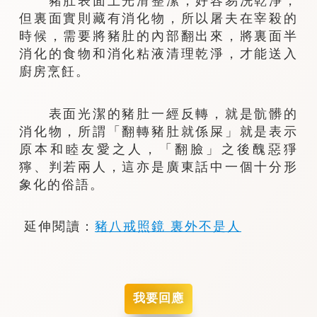
豬肚表面上光滑整潔，好容易洗乾淨，
但裏面實則藏有消化物，所以屠夫在宰殺的
時候，需要將豬肚的內部翻出來，將裏面半
消化的食物和消化粘液清理乾淨，才能送入
廚房烹飪。
表面光潔的豬肚一經反轉，就是骯髒的
消化物，所謂「翻轉豬肚就係屎」就是表示
原本和睦友愛之人，「翻臉」之後醜惡猙
獰、判若兩人，這亦是廣東話中一個十分形
象化的俗語。
延伸閱讀：
豬八戒照鏡 裏外不是人
我要回應