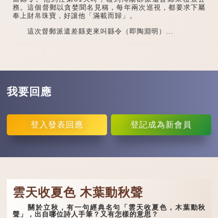
務。這個督郵以貪婪聞名見稱，每年兩次巡視，都要求下屬
奉上財帛珠寶，好讓他「滿載而歸」。
這次督郵派遣差縣吏來叫縣令（即陶淵明）...
我要回應
登入
發表回應
登記
成為新會員
雲天收夏色 木葉動秋聲
關於立秋，有一句經典名句「雲天收夏色，木葉動秋
聲」，出自哪位詩人手筆？又有怎樣的意思？