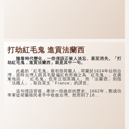
打劫紅毛鬼 進貢法蘭西
隨着時代變化，一些俚語正被人淡忘、甚至消失。「打
劫紅毛鬼，進貢法蘭西」就是其中一句。
此處的「紅毛鬼」最初指荷蘭人，荷蘭於1624年佔領台
灣，當時台灣人因其毛髮偏紅色而稱之為「紅毛鬼」。在廣
東地區，「紅毛鬼」也常泛指英國人。而「法蘭西」則指
「法國人」，取自英文「France」的譯音。
這句俚語背後，牽涉一段曲折的歷史。1662年，鄭成功
率軍從荷蘭殖民者手中收復台灣。然而到了18...