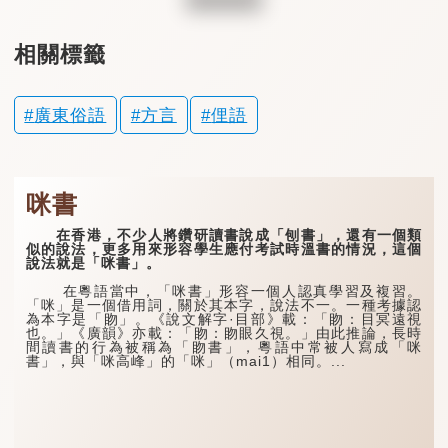
相關標籤
廣東俗語
方言
俚語
咪書
在香港，不少人將鑽研讀書說成「刨書」，還有一個類
似的說法，更多用來形容學生應付考試時溫書的情況，這個
說法就是「咪書」。
在粵語當中，「咪書」形容一個人認真學習及複習。
「咪」是一個借用詞，關於其本字，說法不一。一種考據認
為本字是「䀛」。《說文解字·目部》載：「䀛：目冥遠視
也。」《廣韻》亦載：「䀛：䀛眼久視。」由此推論，長時
間讀書的行為被稱為「䀛書」，粵語中常被人寫成「咪
書」，與「咪高峰」的「咪」（mai1）相同。...