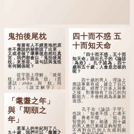
鬼拍後尾枕
四十而不惑 五
十而知天命
每當有人不經意地把原
本不應說的秘密說了出來，
又或者做了壞事後忽然吐真
「四十而不惑，五十而
言，我們都會以「鬼拍後尾
知天命」語出孔子的《論語
枕」來形容。這句話與鬼怪
·為政》。孔子認為，四十
有何關係呢？
歲和五十歲，人會是怎樣的
呢？
從字面上理解，「後尾
枕」的本字應為「䪴」（普
四十歲的男人，理論上
通話：zhěn，與「枕」同
應該事業有成，建立了自己
音）。《說文解字》：
的家庭。經歷了許多人與事
「䪴，項枕也。」意思是頭
之後，對事物有了自己的判
後部與枕頭接觸的地方。
斷能力，不會輕易為表象所
「耄耋之年」
迷惑。
民間流傳有一種說法，
人會將一些不欲為人所知的
與「期頤之
孔子在《論語·子罕》
記憶藏於頸後之處。如果忽
也說：「知者不惑，仁者不
然吐真言，就好像被不明東
憂，勇者不懼。」「知」與
年」
西（如鬼魂）在後腦拍了一
智慧的「智」相通，四十歲
下，藏在腦中的秘密便脫口
的男人應已累積足夠智慧，
若某人的年紀到了八、
而出。因此「鬼拍...
不再對自己的人生感到困
九十歲，我們可以「耄耋之