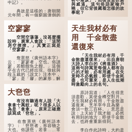
中記》。
與威逼。這句俗語家喻戶
曉，但它背後藏着怎樣的故
典故是這樣的：唐朝開
事呢？
元年間，有一個窮困潦倒的
盧姓書生，在上京赴考的途
「不見棺材不落淚」的
中經過一間旅店休息，碰巧
原句，有說法是「不見棺材
空寥寥
天生我材必有
遇到一位呂姓道士，兩人暢
不下淚」或「不見親棺不下
談甚歡。
淚」，出自明朝蘭陵笑笑生
用 千金散盡
空間空蕩蕩，沒甚麼擺
所著的《金瓶梅詞話》第九
言談間，盧姓書生感慨
設時，廣東人會說：「這間
十八回。原意是指人未親眼
自己雖貴為讀書人，但一直
還復來
房空撩撩。」其實正寫是
見到親人棺木，便不會真正
未能考取功名，仍然貧困，
「空寥寥」。
感到悲傷；後來引申為比喻
感到十分落泊。於是，道士
人執迷不悟，不到徹底失
「天生我材必有用，千
拿出一個青瓷枕頭，讓...
敗，便不肯罷休。
詹憲慈《廣州語本字》
金散盡還復來」，出自唐朝
云：「寥寥者，空也。俗讀
大詩人李白的《將進酒》。
寥，若醋餾魚之餾。」這個
許多人對這上半句耳熟
這兩句詩寓意每個人都有自
字在古代已經出現。徐鉉與
能詳，但它其實還有下半句
己的才能，必有用處，在失
段玉裁的《說文》注本中，
——「不到黃河心不死」...
意時不必氣餒，即使千金耗
「寥」是「廫」的篆形，解
盡，也可重來，是人生低潮
作空渺、空虛。如《列仙傳
時激勵向上的名句。
·安期先生》載琊阜老人故
大夿夿
事，以「寥寥安期，虛質高
原詩寫道：「人生得意
清」形容空虛無所事事。
須盡歡，莫使金樽空對月。
有沒有聽過有人說「大
天生我材必有用，千金散盡
拿拿十萬蚊」呢？很多人以
還復來。烹羊宰牛且為樂，
為是「拿拿」，原來正確應
會須一飲三百杯。」意思是
該寫成「夿夿」。
說：上天給了我才能，必然
有用到的地方；即使千金散
去，也終會重新得到。
在詹憲慈《廣州語本
字》：「夿夿者，形容物之
大也。俗讀夿，若拿……常
李白作此詩時，大約是