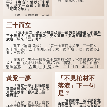
惑、憂慮與恐懼。
年」（粵音：冒秩）來形
容，到了一百歲，則稱為
「期頤之年」。
「耄」指兩鬢斑白的老
人家，亦含有思想紊亂的意
思；「耋」更有跌倒的意
三十而立
思，也是用來形容老人家
的。
「三十而立」是孔子對自己三十歲的自我評價。他認為
三十歲是人生的重要階段。要立甚麼？又為甚麼選擇在三十
曹操《對酒歌》就曾寫
歲這一年來「立」呢？
道：「耄耋皆得以壽終，恩
澤廣及草木昆蟲。」
孔子《論語·為政》：「吾十有五而志於學，三十而立，
四十而不惑，五十而知天命，六十而耳順，七十而從心所
到了一百歲呢？
欲，不逾矩。」
那麼就可以稱為「期
在古代，男子一般於二十歲進行冠禮，冠禮完成後便是
頤」。《禮記.曲禮上》：
成人，但由於未達壯年，所以又稱「弱冠」。《禮記·曲禮》
「百年曰期頤。」鄭玄註：
明確記載：「人生十年曰幼，學；二十曰弱，冠；三十曰
「期，猶要也；頤，養也。
壯，有室。」這說明三十歲在...
不知衣服食味，孝子要盡養
道...
黃粱一夢
「不見棺材不
落淚」下一句
「黃粱一夢」比喻榮華
富貴終歸虛幻，勸喻世人不
是？
用太過執著，原來是出自一
個典故。
電視劇中，反派威脅主
「黃粱一夢」典出唐代
角時總愛丟下一句「不見棺
沈既濟所著的傳奇小說《枕
材不落淚」，然後便是折磨