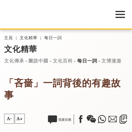
主頁
文化精華
每日一詞
文化精華
文化傳承
圖說中國
文化百科
每日一詞
文博漫遊
「吝嗇」一詞背後的有趣故
事
A-
A+
我要回應