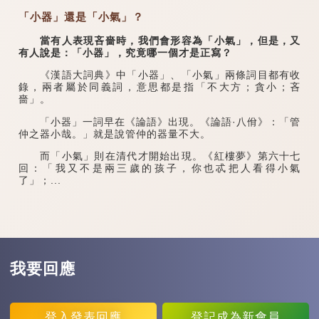
「小器」還是「小氣」？
當有人表現吝嗇時，我們會形容為「小氣」，但是，又
有人說是：「小器」，究竟哪一個才是正寫？
《漢語大詞典》中「小器」、「小氣」兩條詞目都有收
錄，兩者屬於同義詞，意思都是指「不大方；貪小；吝
嗇」。
「小器」一詞早在《論語》出現。《論語·八佾》：「管
仲之器小哉。」就是說管仲的器量不大。
而「小氣」則在清代才開始出現。《紅樓夢》第六十七
回：「我又不是兩三歲的孩子，你也忒把人看得小氣
了」；...
我要回應
登入
發表回應
登記
成為新會員