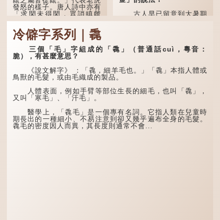
發怒的樣子。唐人詩中亦有
「求閑未得閑，眾誚瞋虤
古人早已留意到大暑期
虤」之句，意思是眾人的譏
間的氣候規律。《逸周書·
諷讓人怒目而視。
時訓解》記載：「大暑之
冷僻字系列｜毳
日，腐草化為螢。又五日，
土潤溽暑。又五日，大雨時
兩隻豬，則為「豩」
行。」意思是說，大暑時節
（音：賓）。甲骨文從二
三個「毛」字組成的「毳」（普通話cuì，粵音：
螢火蟲出生，土地濕熱，常
「豕」，象豬相追逐的樣
脆），有甚麼意思？
有大雨出現。
子。《同文備考》另有一說
「豩，豕亂群。」意指一
《說文解字》 ：「毳，細羊毛也。」「毳」本指人體或
群...
鳥獸的毛髮，或由毛織成的製品。
人體表面，例如手臂等部位生長的細毛，也叫「毳」，
又叫「寒毛」、「汗毛」。
醫學上，「毳毛」是一個專有名詞。它指人類在兒童時
期長出的一種細小、不易注意到卻又幾乎遍布全身的毛髮。
毳毛的密度因人而異，其長度則通常不會...