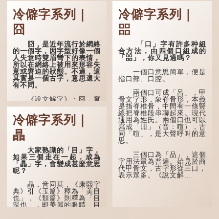
冷僻字系列｜
冷僻字系列｜
囧
㗊
囧，是近年流行於網絡
「口」字有許多种組
的一個字，因字型好像一個
合方法，由四個口組成的
人失意時雙眉彎下的表情，
「㗊」，你又見過嗎？
所以在網絡上被用來形容失
意或窘迫的狀態。不過，這
一個口意思簡單，便是
其實是一個古字，意思還大
指口部、口腔。
有不同。
兩個口可成「呂」，甲
《說文解字》：囧，窻
骨文字形，象脊骨形，本義
牖丽廔闿明。象形，本義是
是指脊椎骨，中間有一條豎
透光通明的窗戶，跟「囪」
線把脊椎段串聯起來。現代
冷僻字系列｜
一樣都是「窗」的象形字。
通用為姓氏。兩個口也可以
甲骨文中又用作地名，古書
寫成「吅」（音：喧），古
瞐
中的「黍于囧」表示在囧地
同「喧」，是大聲呼叫的意
種黍。
思。
大家熟識的「目」字，
這個古字十分少用，直
三個口為「品」，這個
如果三個走在一起，成為
至21世紀，網絡上開始流
字用法最為普遍。始見於商
「瞐」字，會變成甚麼意思
行表情符號，這個字也被網
代甲骨文，古字形從三口，
呢？
民當做表情符號來用。
表示眾多。《說文解...
瞐，音同莫，《康熙字
囧字的「八」像一對委
典》引《玉篇》釋為「美目
屈的八字眉模樣，「口」像
也」，《類篇》則釋為「目
驚訝、窘迫...
深也」，即美麗的眼睛、目
光深邃的意思。