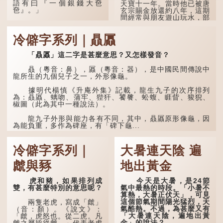
語有曰『一個銀錢大夿
天寶十一年。當時他已被唐
夿』。」
玄宗賜金放還約八年，這期
間經常與朋友遊山玩水，部
分詩作顯露出懷才...
「夿」形容大，「一個
銀錢大夿夿」，就形容金錢
冷僻字系列｜贔屭
數量之大了。「大夿夿十萬
蚊」，就是說十萬元是一筆
大數目了。
「贔屭」這二字是甚麼意思？又怎樣發音？
不過，「夿」字本音讀
贔（粵音：鼻），屭（粵音：器），是中國民間傳說中
作「巴（bā）」，因此
龍所生的九個兒子之一，外形像龜。
「大夿夿」理應讀成「大巴
巴」。問題是，若依足本
據明代楊慎《升庵外集》記載，龍生九子的次序排列
音，...
為：贔屭、螭吻、蒲牢、狴犴、饕餮、蚣蝮、睚眥、狻猊、
椒圖（此為其中一種說法）。
龍九子外形與能力各有不同，其中，贔屭原形像龜，因
為能負重，多作為碑座，有「碑下龜...
冷僻字系列｜
大暑連天陰 遍
虤與豩
地出黃金
虎和豬，如果排列成
今天是大暑，是24節
雙，有甚麼特別的意思呢？
氣中最熱的時段。「小暑不
算熱，大暑正伏天」，可見
這個節氣期間陽光猛烈，天
兩隻老虎，寫成「虤」
氣酷熱。不過，為甚麼又有
（音：顏）。《說文》：
「大暑連天陰，遍地出黃
「虤，虎怒也。從二虎。凡
金」的說法？
虤之屬皆從虤。」代表老虎