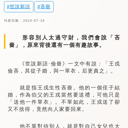
世說新語
吝嗇
刊登日期 : 2024-07-16
形容別人太過守財，我們會說「吝
嗇」，原來背後還有一個有趣故事。
《世說新語·儉嗇》一文中有說：「王戎
儉吝，其從子婚，與一單衣，后更責之」。
就是指王戎生性吝嗇。他的一個侄子結
婚，作為伯父的王戎當然要送禮，可他只是
「送他一件單衣」。不單如此，王戎送了卻
又不捨得，竟然向人家要回來。
他不單對待別人，就是對自己女兒也大