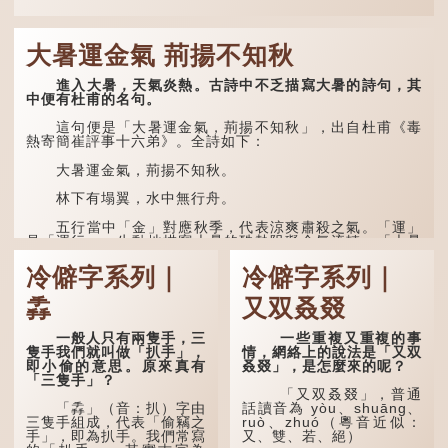
大暑運金氣 荊揚不知秋
進入大暑，天氣炎熱。古詩中不乏描寫大暑的詩句，其
中便有杜甫的名句。
這句便是「大暑運金氣，荊揚不知秋」，出自杜甫《毒
熱寄簡崔評事十六弟》。全詩如下：
大暑運金氣，荊揚不知秋。
林下有塌翼，水中無行舟。
五行當中「金」對應秋季，代表涼爽肅殺之氣。「運」
是「運行」，生動地描寫大暑的酷熱阻礙金氣流轉。「大暑
運金氣」以誇張手法描寫炎熱阻滯了季節更替。
冷僻字系列｜
冷僻字系列｜
「荊揚」指...
掱
又双叒叕
一般人只有兩隻手，三
一些重複又重複的事
隻手我們就叫做「扒手」，
情，網絡上的說法是「又双
即小偷的意思。原來真有
叒叕」，是怎麼來的呢？
「三隻手」？
「又双叒叕」，普通
「掱」（音：扒）字由
話讀音為 yòu、shuāng、
三隻手組成，代表「偷竊之
ruò、zhuó（粵音近似：
手」，即為扒手。我們常寫
又、雙、若、絕）