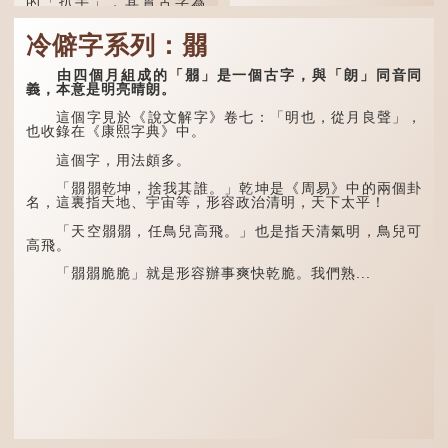
的「扒手」，其實古字為
「掱手」。
「又」和「双」比較
易理解，前者表示再次，後
冷僻字系列：朤
清·徐珂《清稗類鈔．
者表示一對，兩個「又」便
盜賊類．掱手》記載：「滬
是「双」。
人呼翦綹賊曰掱手，猶言扒
由四個月組成的「朤」是一個古字，與「朗」同音同
手也，亦曰癟三碼子。」
「叒」（音：若）原是
義，本意是明亮晴朗。
古代神話中的樹木名
其中「翦綹」即剪斷他
稱。 《說文解字·叒部》：
這個字見於《說文解字》卷七：「明也，從月良聲」，
人衣帶以竊取錢物，是小偷
「叒，日初出東方湯谷所登
也收錄在《康熙字典》中。
的舊稱。而「掱手」也就是
榑桑，叒木也。」
手多多，擅自拿別人東西的
這個字，用法頗多。
意思了...
「叕...
「朤朤乾坤，捨我其誰。」乾坤是《周易》中的兩個卦
名，這裏指天地、宇宙等，形容政治清明，天下太平！
「天空朤朤，任鳥兒高飛。」也是指天清氣明，鳥兒可
高飛。
「朤朤脆脆」就是形容辦事爽快乾脆。我們熟...