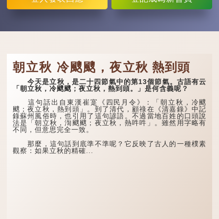
朝立秋 冷颼颼，夜立秋 熱到頭
今天是立秋，是二十四節氣中的第13個節氣。古語有云
「朝立秋，冷颼颼；夜立秋，熱到頭。」是何含義呢？
這句話出自東漢崔寔《四民月令》：「朝立秋，冷颼
颼；夜立秋，熱到頭」。到了清代，顧祿在《清嘉錄》中記
錄蘇州風俗時，也引用了這句諺語。不過當地百姓的口頭說
法是「朝立秋，渹颼颼；夜立秋，熱吽吽」。雖然用字略有
不同，但意思完全一致。
那麼，這句話到底準不準呢？它反映了古人的一種樸素
觀察：如果立秋的精確...