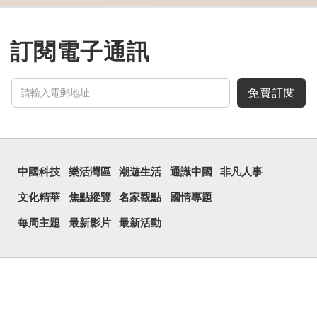
多年前，蘋果手機推出
iPhone12時，曾宣傳它的
鏡頭有專業的運算攝影功
能，便用上「瞐」這個字，
訂閱電子通訊
表達iPhone12有由8位提
升至10位HDR影片拍攝功
能，能自動進行杜比視界調
色，達到專...
免費訂閱
中國科技
樂活灣區
潮遊生活
通識中國
非凡人事
文化精華
焦點縱覽
名家觀點
國情專題
每周主題
最新影片
最新活動