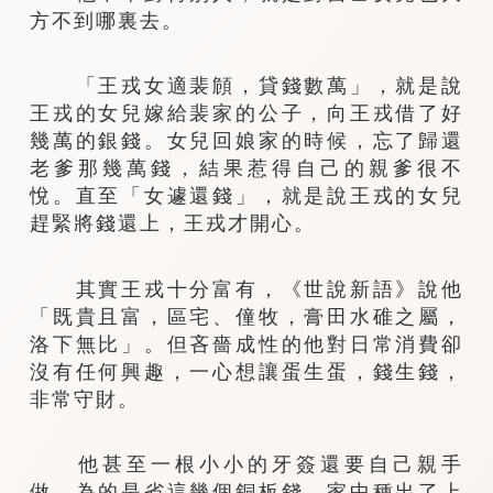
方不到哪裏去。
「王戎女適裴頠，貸錢數萬」，就是說
王戎的女兒嫁給裴家的公子，向王戎借了好
幾萬的銀錢。女兒回娘家的時候，忘了歸還
老爹那幾萬錢，結果惹得自己的親爹很不
悅。直至「女遽還錢」，就是說王戎的女兒
趕緊將錢還上，王戎才開心。
其實王戎十分富有，《世說新語》說他
「既貴且富，區宅、僮牧，膏田水碓之屬，
洛下無比」。但吝嗇成性的他對日常消費卻
沒有任何興趣，一心想讓蛋生蛋，錢生錢，
非常守財。
他甚至一根小小的牙簽還要自己親手
做，為的是省這幾個銅板錢。家中種出了上