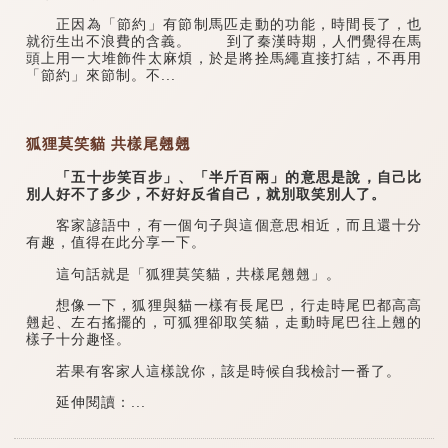
正因為「節約」有節制馬匹走動的功能，時間長了，也
就衍生出不浪費的含義。 到了秦漢時期，人們覺得在馬
頭上用一大堆飾件太麻煩，於是將拴馬繩直接打結，不再用
「節約」來節制。不...
狐狸莫笑貓 共樣尾翹翹
「五十步笑百步」、「半斤百兩」的意思是說，自己比
別人好不了多少，不好好反省自己，就別取笑別人了。
客家諺語中，有一個句子與這個意思相近，而且還十分
有趣，值得在此分享一下。
這句話就是「狐狸莫笑貓，共樣尾翹翹」。
想像一下，狐狸與貓一樣有長尾巴，行走時尾巴都高高
翹起、左右搖擺的，可狐狸卻取笑貓，走動時尾巴往上翹的
樣子十分趣怪。
若果有客家人這樣說你，該是時候自我檢討一番了。
延伸閱讀：...