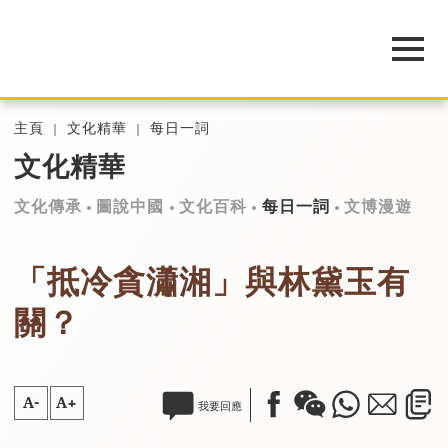
主頁
文化精華
每日一詞
文化精華
文化傳承
圖說中國
文化百科
每日一詞
文博漫遊
「抵冷貪瀟湘」與林黛玉有
關？
A-
A+
我要回應