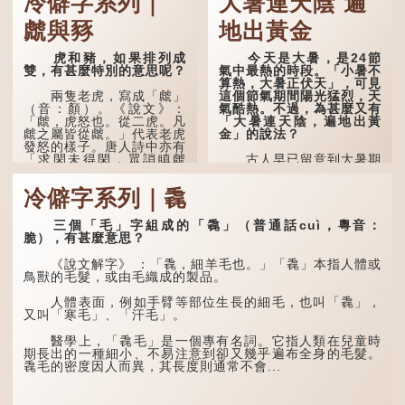
冷僻字系列｜
大暑連天陰 遍
虤與豩
地出黃金
虎和豬，如果排列成
今天是大暑，是24節
雙，有甚麼特別的意思呢？
氣中最熱的時段。「小暑不
算熱，大暑正伏天」，可見
這個節氣期間陽光猛烈，天
兩隻老虎，寫成「虤」
氣酷熱。不過，為甚麼又有
（音：顏）。《說文》：
「大暑連天陰，遍地出黃
「虤，虎怒也。從二虎。凡
金」的說法？
虤之屬皆從虤。」代表老虎
發怒的樣子。唐人詩中亦有
「求閑未得閑，眾誚瞋虤
古人早已留意到大暑期
虤」之句，意思是眾人的譏
間的氣候規律。《逸周書·
諷讓人怒目而視。
時訓解》記載：「大暑之
冷僻字系列｜毳
日，腐草化為螢。又五日，
土潤溽暑。又五日，大雨時
兩隻豬，則為「豩」
行。」意思是說，大暑時節
（音：賓）。甲骨文從二
三個「毛」字組成的「毳」（普通話cuì，粵音：
螢火蟲出生，土地濕熱，常
「豕」，象豬相追逐的樣
脆），有甚麼意思？
有大雨出現。
子。《同文備考》另有一說
「豩，豕亂群。」意指一
《說文解字》 ：「毳，細羊毛也。」「毳」本指人體或
群...
鳥獸的毛髮，或由毛織成的製品。
人體表面，例如手臂等部位生長的細毛，也叫「毳」，
又叫「寒毛」、「汗毛」。
醫學上，「毳毛」是一個專有名詞。它指人類在兒童時
期長出的一種細小、不易注意到卻又幾乎遍布全身的毛髮。
毳毛的密度因人而異，其長度則通常不會...