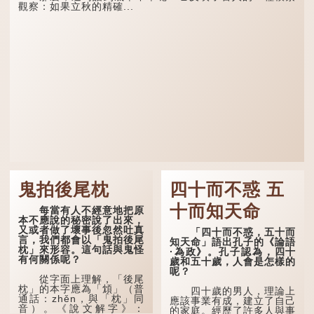
觀察：如果立秋的精確...
鬼拍後尾枕
四十而不惑 五
十而知天命
每當有人不經意地把原
本不應說的秘密說了出來，
又或者做了壞事後忽然吐真
「四十而不惑，五十而
言，我們都會以「鬼拍後尾
知天命」語出孔子的《論語
枕」來形容。這句話與鬼怪
·為政》。孔子認為，四十
有何關係呢？
歲和五十歲，人會是怎樣的
呢？
從字面上理解，「後尾
枕」的本字應為「䪴」（普
四十歲的男人，理論上
通話：zhěn，與「枕」同
應該事業有成，建立了自己
音）。《說文解字》：
的家庭。經歷了許多人與事