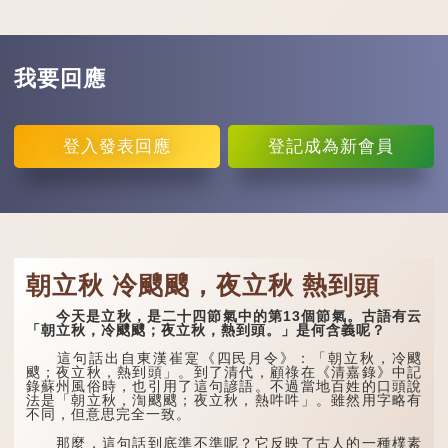
我要回應
登入
發表回應
登記
成為新會員
朝立秋 冷颼颼，夜立秋 熱到頭
今天是立秋，是二十四節氣中的第13個節氣。古語有云
「朝立秋，冷颼颼；夜立秋，熱到頭。」是何含義呢？
這句話出自東漢崔寔《四民月令》：「朝立秋，冷颼
颼；夜立秋，熱到頭」。到了清代，顧祿在《清嘉錄》中記
錄蘇州風俗時，也引用了這句諺語。不過當地百姓的口頭說
法是「朝立秋，渹颼颼；夜立秋，熱吽吽」。雖然用字略有
不同，但意思完全一致。
那麼，這句話到底準不準呢？它反映了古人的一種樸素