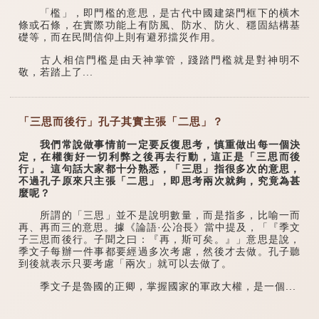
「檻」，即門檻的意思，是古代中國建築門框下的橫木
條或石條，在實際功能上有防風、防水、防火、穩固結構基
礎等，而在民間信仰上則有避邪擋災作用。
古人相信門檻是由天神掌管，踐踏門檻就是對神明不
敬，若踏上了...
「三思而後行」孔子其實主張「二思」？
我們常說做事情前一定要反復思考，慎重做出每一個決
定，在權衡好一切利弊之後再去行動，這正是「三思而後
行」。這句話大家都十分熟悉，「三思」指很多次的意思，
不過孔子原來只主張「二思」，即思考兩次就夠，究竟為甚
麼呢？
所謂的「三思」並不是說明數量，而是指多，比喻一而
再、再而三的意思。據《論語·公冶長》當中提及，「『季文
子三思而後行。子聞之曰：『再，斯可矣。』」意思是說，
季文子每辦一件事都要經過多次考慮，然後才去做。孔子聽
到後就表示只要考慮「兩次」就可以去做了。
季文子是魯國的正卿，掌握國家的軍政大權，是一個...