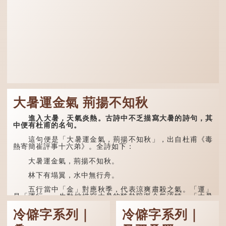
大暑運金氣 荊揚不知秋
進入大暑，天氣炎熱。古詩中不乏描寫大暑的詩句，其
中便有杜甫的名句。
這句便是「大暑運金氣，荊揚不知秋」，出自杜甫《毒
熱寄簡崔評事十六弟》。全詩如下：
大暑運金氣，荊揚不知秋。
林下有塌翼，水中無行舟。
五行當中「金」對應秋季，代表涼爽肅殺之氣。「運」
是「運行」，生動地描寫大暑的酷熱阻礙金氣流轉。「大暑
運金氣」以誇張手法描寫炎熱阻滯了季節更替。
冷僻字系列｜
冷僻字系列｜
「荊揚」指...