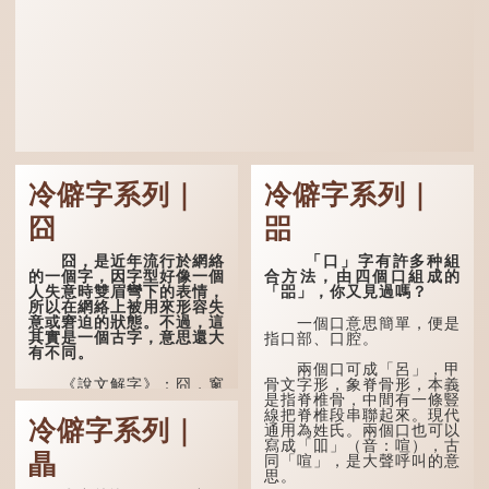
冷僻字系列｜
冷僻字系列｜
囧
㗊
囧，是近年流行於網絡
「口」字有許多种組
的一個字，因字型好像一個
合方法，由四個口組成的
人失意時雙眉彎下的表情，
「㗊」，你又見過嗎？
所以在網絡上被用來形容失
意或窘迫的狀態。不過，這
一個口意思簡單，便是
其實是一個古字，意思還大
指口部、口腔。
有不同。
兩個口可成「呂」，甲
《說文解字》：囧，窻
骨文字形，象脊骨形，本義
牖丽廔闿明。象形，本義是
是指脊椎骨，中間有一條豎
透光通明的窗戶，跟「囪」
線把脊椎段串聯起來。現代
冷僻字系列｜
一樣都是「窗」的象形字。
通用為姓氏。兩個口也可以
甲骨文中又用作地名，古書
寫成「吅」（音：喧），古
瞐
中的「黍于囧」表示在囧地
同「喧」，是大聲呼叫的意
種黍。
思。