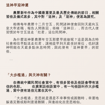
送神早迎神遲
農曆新年作為中國最重要及最具歷史傳統的節日，相關
習俗及儀式甚多，其中對「送神」及「迎神」便甚為講究。
相傳每年農曆十二月廿五，民間諸神便會回到天庭向玉
皇大帝述職，報告人間善惡，俗稱「送神日」，而古代人便
習慣於年廿五送走「灶君」這位民間神。
為什麼送神要農曆年廿五那麼早就做呢？這是因為古時
社會相信早點送走灶君，讓祂提早到天庭坐好座位，也好讓
神明能在天庭多點休息時間，因此便有「送神要早」的習
俗。
...
「大步檻過」與天神有關？
在傳統中國民間社會當中，有很多習俗及俗語會帶有迷
信的色彩。 在廣東話俗語當中，有一句俗語叫作大步檻
過，當中便有迷信元素在其中。
「大步檻過」意思就是遇是不幸事情或困難時，幸運地
躲過災難或順利渡過難關，與逢凶化吉意思相似。