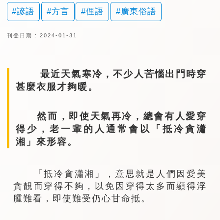
諺語
方言
俚語
廣東俗語
刊登日期 : 2024-01-31
最近天氣寒冷，不少人苦惱出門時穿
甚麼衣服才夠暖。
然而，即使天氣再冷，總會有人愛穿
得少，老一輩的人通常會以「抵冷貪瀟
湘」來形容。
「抵冷貪瀟湘」，意思就是人們因愛美
貪靚而穿得不夠，以免因穿得太多而顯得浮
腫難看，即使難受仍心甘命抵。