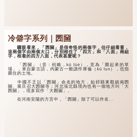
冷僻字系列｜圐圙
驟眼看來，「圐圙」是很奇怪的兩個字，但仔細看看，
這兩個字由兩個大口，分別框住了「四方」和「八面」兩組
字，框着的四方八面，代表甚麼呢？
「圐圙」（音：枯略，kū lüè），意為「圍起來的草
場」，來自蒙古語，內蒙古一般讀作庫倫（kū lun），也指
圍住的土地。
中國不乏以「圐圙」命名的地方，如祁縣東觀鎮南圐
圙、展旦召大圐圙等；河北張北縣境內也有一個地方叫「大
圐圙」，現多寫作「大囫圇」。
在河南安陽的方言中，「圐圙」除了可以作名...