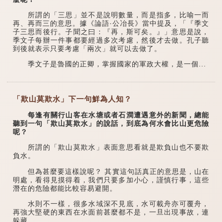
所謂的「三思」並不是說明數量，而是指多，比喻一而
再、再而三的意思。據《論語·公冶長》當中提及，「『季文
子三思而後行。子聞之曰：『再，斯可矣。』」意思是說，
季文子每辦一件事都要經過多次考慮，然後才去做。孔子聽
到後就表示只要考慮「兩次」就可以去做了。
季文子是魯國的正卿，掌握國家的軍政大權，是一個...
「欺山莫欺水」下一句鮮為人知？
每逢有關行山客在水塘或者石澗遭遇意外的新聞，總能
聽到一句「欺山莫欺水」的說話，到底為何水會比山更危險
呢？
所謂的「欺山莫欺水」表面意思看就是欺負山也不要欺
負水。
但為甚麼要這樣說呢？ 其實這句話真正的意思是，山在
明處，看得見摸得着，我們只要多加小心，謹慎行事，這些
潛在的危險都能比較容易避開。
水則不一樣，很多水域深不見底，水可載舟亦可覆舟，
再強大堅硬的東西在水面前甚麼都不是，一旦出現事故，連
躲藏...