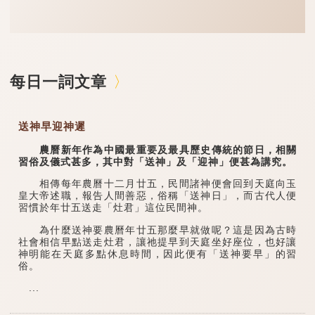
每日一詞文章
送神早迎神遲
農曆新年作為中國最重要及最具歷史傳統的節日，相關
習俗及儀式甚多，其中對「送神」及「迎神」便甚為講究。
相傳每年農曆十二月廿五，民間諸神便會回到天庭向玉
皇大帝述職，報告人間善惡，俗稱「送神日」，而古代人便
習慣於年廿五送走「灶君」這位民間神。
為什麼送神要農曆年廿五那麼早就做呢？這是因為古時
社會相信早點送走灶君，讓祂提早到天庭坐好座位，也好讓
神明能在天庭多點休息時間，因此便有「送神要早」的習
俗。
...