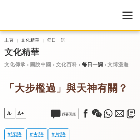
主頁
文化精華
每日一詞
文化精華
文化傳承
圖說中國
文化百科
每日一詞
文博漫遊
「大步檻過」與天神有關？
A-
A+
我要回應
諺語
古語
片語