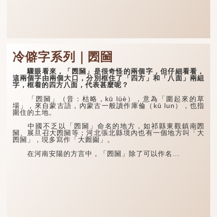
冷僻字系列｜圐圙
驟眼看來，「圐圙」是很奇怪的兩個字，但仔細看看，
這兩個字由兩個大口，分別框住了「四方」和「八面」兩組
字，框着的四方八面，代表甚麼呢？
「圐圙」（音：枯略，kū lüè），意為「圍起來的草
場」，來自蒙古語，內蒙古一般讀作庫倫（kū lun），也指
圍住的土地。
中國不乏以「圐圙」命名的地方，如祁縣東觀鎮南圐
圙、展旦召大圐圙等；河北張北縣境內也有一個地方叫「大
圐圙」，現多寫作「大囫圇」。
在河南安陽的方言中，「圐圙」除了可以作名...