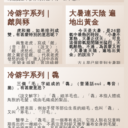
冷僻字系列｜
大暑連天陰 遍
虤與豩
地出黃金
虎和豬，如果排列成
今天是大暑，是24節
雙，有甚麼特別的意思呢？
氣中最熱的時段。「小暑不
算熱，大暑正伏天」，可見
這個節氣期間陽光猛烈，天
兩隻老虎，寫成「虤」
氣酷熱。不過，為甚麼又有
（音：顏）。《說文》：
「大暑連天陰，遍地出黃
「虤，虎怒也。從二虎。凡
金」的說法？
虤之屬皆從虤。」代表老虎
發怒的樣子。唐人詩中亦有
「求閑未得閑，眾誚瞋虤
古人早已留意到大暑期
虤」之句，意思是眾人的譏
間的氣候規律。《逸周書·
諷讓人怒目而視。
時訓解》記載：「大暑之
冷僻字系列｜毳
日，腐草化為螢。又五日，
土潤溽暑。又五日，大雨時
兩隻豬，則為「豩」
行。」意思是說，大暑時節
（音：賓）。甲骨文從二
三個「毛」字組成的「毳」（普通話cuì，粵音：
螢火蟲出生，土地濕熱，常
「豕」，象豬相追逐的樣
脆），有甚麼意思？
有大雨出現。
子。《同文備考》另有一說
「豩，豕亂群。」意指一
《說文解字》 ：「毳，細羊毛也。」「毳」本指人體或
群...
鳥獸的毛髮，或由毛織成的製品。
人體表面，例如手臂等部位生長的細毛，也叫「毳」，
又叫「寒毛」、「汗毛」。
醫學上，「毳毛」是一個專有名詞。它指人類在兒童時
期長出的一種細小、不易注意到卻又幾乎遍布全身的毛髮。