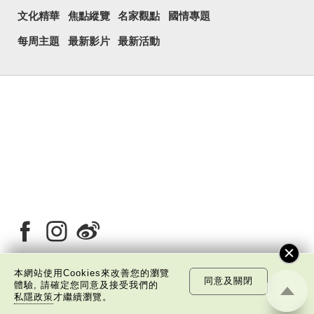
文化精華
焦點縱覽
名家觀點
國情專題
每周主題
最新影片
最新活動
本網站使用Cookies來改善您的瀏覽
同意及關閉
體驗, 請確定您同意及接受我們的
關於我們
版權告示
私隱政策聲明
免責聲明
私隱政策
才繼續瀏覽。