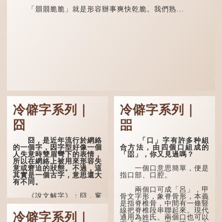
「朤朤脆脆」就是形容辦事爽快乾脆。我們熟...
冷僻字系列｜
冷僻字系列｜
囧
㗊
囧，是近年流行於網絡
「口」字有許多种組
的一個字，因字型好像一個
合方法，由四個口組成的
人失意時雙眉彎下的表情，
「㗊」，你又見過嗎？
所以在網絡上被用來形容失
意或窘迫的狀態。不過，這
一個口意思簡單，便是
其實是一個古字，意思還大
指口部、口腔。
有不同。
兩個口可成「呂」，甲
《說文解字》：囧，窻
骨文字形，象脊骨形，本義
牖丽廔闿明。象形，本義是
是指脊椎骨，中間有一條豎
透光通明的窗戶，跟「囪」
線把脊椎段串聯起來。現代
冷僻字系列｜
一樣都是「窗」的象形字。
通用為姓氏。兩個口也可以