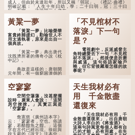
成人，但由於未達壯年，所以又稱「弱冠」。《禮記·曲禮》
「百年曰期頤。」鄭玄註：
明確記載：「人生十年曰幼，學；二十曰弱，冠；三十曰
「期，猶要也；頤，養也。
壯，有室。」這說明三十歲在...
不知衣服食味，孝子要盡養
道...
黃粱一夢
「不見棺材不
落淚」下一句
「黃粱一夢」比喻榮華
富貴終歸虛幻，勸喻世人不
是？
用太過執著，原來是出自一
個典故。
電視劇中，反派威脅主
「黃粱一夢」典出唐代
角時總愛丟下一句「不見棺
沈既濟所著的傳奇小說《枕
材不落淚」，然後便是折磨
中記》。
與威逼。這句俗語家喻戶
曉，但它背後藏着怎樣的故
典故是這樣的：唐朝開
事呢？
元年間，有一個窮困潦倒的
盧姓書生，在上京赴考的途
「不見棺材不落淚」的
中經過一間旅店休息，碰巧
原句，有說法是「不見棺材
空寥寥
天生我材必有
遇到一位呂姓道士，兩人暢
不下淚」或「不見親棺不下
談甚歡。
淚」，出自明朝蘭陵笑笑生
用 千金散盡
空間空蕩蕩，沒甚麼擺
所著的《金瓶梅詞話》第九
言談間，盧姓書生感慨
設時，廣東人會說：「這間
十八回。原意是指人未親眼
自己雖貴為讀書人，但一直
還復來
房空撩撩。」其實正寫是
見到親人棺木，便不會真正
未能考取功名，仍然貧困，
「空寥寥」。
感到悲傷；後來引申為比喻
感到十分落泊。於是，道士
人執迷不悟，不到徹底失
「天生我材必有用，千
拿出一個青瓷枕頭，讓...
敗，便不肯罷休。
詹憲慈《廣州語本字》
金散盡還復來」，出自唐朝
云：「寥寥者，空也。俗讀
大詩人李白的《將進酒》。
寥，若醋餾魚之餾。」這個
許多人對這上半句耳熟
這兩句詩寓意每個人都有自
字在古代已經出現。徐鉉與
能詳，但它其實還有下半句
己的才能，必有用處，在失
段玉裁的《說文》注本中，
——「不到黃河心不死」...