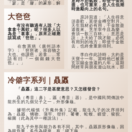
意時不必氣餒，即使千金耗
「寥」是「廫」的篆形，解
盡，也可重來，是人生低潮
作空渺、空虛。如《列仙傳
時激勵向上的名句。
·安期先生》載琊阜老人故
大夿夿
事，以「寥寥安期，虛質高
原詩寫道：「人生得意
清」形容空虛無所事事。
須盡歡，莫使金樽空對月。
有沒有聽過有人說「大
天生我材必有用，千金散盡
拿拿十萬蚊」呢？很多人以
還復來。烹羊宰牛且為樂，
為是「拿拿」，原來正確應
會須一飲三百杯。」意思是
該寫成「夿夿」。
說：上天給了我才能，必然
有用到的地方；即使千金散
去，也終會重新得到。
在詹憲慈《廣州語本
字》：「夿夿者，形容物之
大也。俗讀夿，若拿……常
李白作此詩時，大約是
語有曰『一個銀錢大夿
天寶十一年。當時他已被唐
夿』。」
玄宗賜金放還約八年，這期
間經常與朋友遊山玩水，部
分詩作顯露出懷才...
「夿」形容大，「一個
銀錢大夿夿」，就形容金錢
冷僻字系列｜贔屭
數量之大了。「大夿夿十萬
蚊」，就是說十萬元是一筆
大數目了。
「贔屭」這二字是甚麼意思？又怎樣發音？
不過，「夿」字本音讀
贔（粵音：鼻），屭（粵音：器），是中國民間傳說中
作「巴（bā）」，因此
龍所生的九個兒子之一，外形像龜。
「大夿夿」理應讀成「大巴
巴」。問題是，若依足本
據明代楊慎《升庵外集》記載，龍生九子的次序排列
音，...
為：贔屭、螭吻、蒲牢、狴犴、饕餮、蚣蝮、睚眥、狻猊、
椒圖（此為其中一種說法）。
龍九子外形與能力各有不同，其中，贔屭原形像龜，因
為能負重，多作為碑座，有「碑下龜...