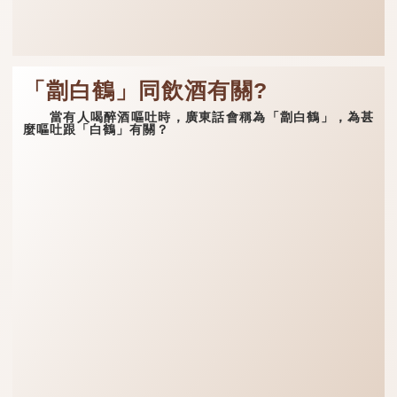
「劏白鶴」同飲酒有關?
當有人喝醉酒嘔吐時，廣東話會稱為「劏白鶴」，為甚
麼嘔吐跟「白鶴」有關？