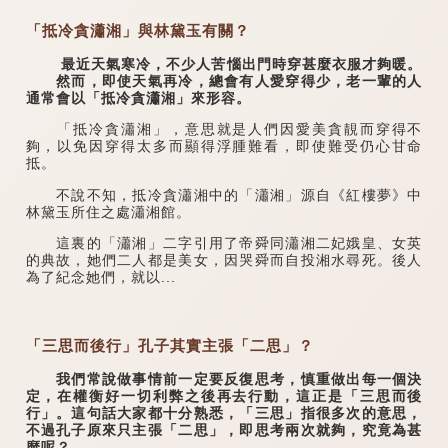
「抵冷貪瀟湘」與林黛玉有關？
最近天氣寒冷，不少人苦惱出門時穿甚麼衣服才夠暖。
然而，即使天氣再冷，總會有人愛穿得少，老一輩的人
通常會以「抵冷貪瀟湘」來形容。
「抵冷貪瀟湘」，意思就是人們因愛美貪靚而穿得不
夠，以免因穿得太多而顯得浮腫難看，即使難受仍心甘命
抵。
不說不知，抵冷貪瀟湘中的「瀟湘」源自《紅樓夢》中
林黛玉所住之處瀟湘館。
這裏的「瀟湘」二字引用了帝舜同瀟湘二妃娥皇、女英
的典故，她們二人都是美女，因哭舜而自投湘水尋死。後人
為了紀念她們，就以...
「三思而後行」孔子其實主張「二思」？
我們常說做事情前一定要反復思考，慎重做出每一個決
定，在權衡好一切利弊之後再去行動，這正是「三思而後
行」。這句話大家都十分熟悉，「三思」指很多次的意思，
不過孔子原來只主張「二思」，即思考兩次就夠，究竟為甚
麼呢？