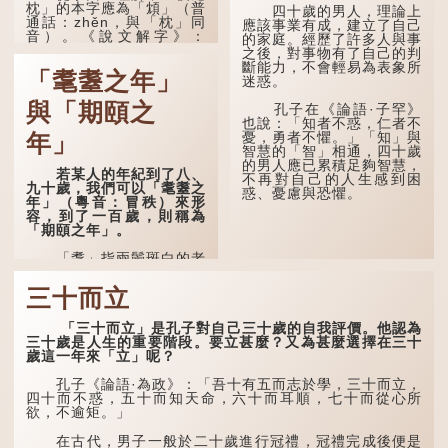
枕」的本字應為「䪴」（普
四十歲的男人，理論上
通話：zhěn，與「枕」同
應該事業有成，建立了自己
音）。《說文解字》：
的家庭。經歷了許多人與事
「䪴，項枕也。」意思是頭
之後，對事物有了自己的判
後部與枕頭接觸的地方。
斷能力，不會輕易為表象所
「耄耋之年」
迷惑。
民間流傳有一種說法，
人會將一些不欲為人所知的
與「期頤之
孔子在《論語·子罕》
記憶藏於頸後之處。如果忽
也說：「知者不惑，仁者不
然吐真言，就好像被不明東
憂，勇者不懼。」「知」與
年」
西（如鬼魂）在後腦拍了一
智慧的「智」相通，四十歲
下，藏在腦中的秘密便脫口
的男人應已累積足夠智慧，
若某人的年紀到了八、
而出。因此「鬼拍...
不再對自己的人生感到困
九十歲，我們可以「耄耋之
惑、憂慮與恐懼。
年」（粵音：冒秩）來形
容，到了一百歲，則稱為
「期頤之年」。
「耄」指兩鬢斑白的老
人家，亦含有思想紊亂的意
思；「耋」更有跌倒的意
三十而立
思，也是用來形容老人家
的。
「三十而立」是孔子對自己三十歲的自我評價。他認為
三十歲是人生的重要階段。要立甚麼？又為甚麼選擇在三十
曹操《對酒歌》就曾寫
歲這一年來「立」呢？
道：「耄耋皆得以壽終，恩
澤廣及草木昆蟲。」
孔子《論語·為政》：「吾十有五而志於學，三十而立，
四十而不惑，五十而知天命，六十而耳順，七十而從心所
到了一百歲呢？
欲，不逾矩。」
那麼就可以稱為「期
在古代，男子一般於二十歲進行冠禮，冠禮完成後便是
頤」。《禮記.曲禮上》：