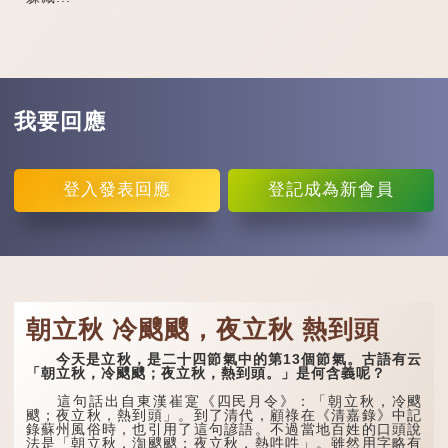
我要回應
登入
發表回應
登記
成為新會員
朝立秋 冷颼颼，夜立秋 熱到頭
今天是立秋，是二十四節氣中的第13個節氣。古語有云
「朝立秋，冷颼颼；夜立秋，熱到頭。」是何含義呢？
這句話出自東漢崔寔《四民月令》：「朝立秋，冷颼
颼；夜立秋，熱到頭」。到了清代，顧祿在《清嘉錄》中記
錄蘇州風俗時，也引用了這句諺語。不過當地百姓的口頭說
法是「朝立秋，渹颼颼；夜立秋，熱吽吽」。雖然用字略有