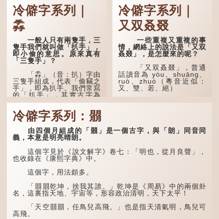
冷僻字系列｜
冷僻字系列｜
「荊揚」指...
掱
又双叒叕
一般人只有兩隻手，三
一些重複又重複的事
隻手我們就叫做「扒手」，
情，網絡上的說法是「又双
即小偷的意思。原來真有
叒叕」，是怎麼來的呢？
「三隻手」？
「又双叒叕」，普通
「掱」（音：扒）字由
話讀音為 yòu、shuāng、
三隻手組成，代表「偷竊之
ruò、zhuó（粵音近似：
手」，即為扒手。我們常寫
又、雙、若、絕）
的「扒手」，其實古字為
「掱手」。
「又」和「双」比較
易理解，前者表示再次，後
冷僻字系列：朤
清·徐珂《清稗類鈔．
者表示一對，兩個「又」便
盜賊類．掱手》記載：「滬
是「双」。
人呼翦綹賊曰掱手，猶言扒
由四個月組成的「朤」是一個古字，與「朗」同音同
手也，亦曰癟三碼子。」
「叒」（音：若）原是
義，本意是明亮晴朗。
古代神話中的樹木名
其中「翦綹」即剪斷他
稱。 《說文解字·叒部》：
這個字見於《說文解字》卷七：「明也，從月良聲」，
人衣帶以竊取錢物，是小偷
「叒，日初出東方湯谷所登
也收錄在《康熙字典》中。
的舊稱。而「掱手」也就是
榑桑，叒木也。」
手多多，擅自拿別人東西的
這個字，用法頗多。
意思了...
「叕...
「朤朤乾坤，捨我其誰。」乾坤是《周易》中的兩個卦
名，這裏指天地、宇宙等，形容政治清明，天下太平！
「天空朤朤，任鳥兒高飛。」也是指天清氣明，鳥兒可
高飛。