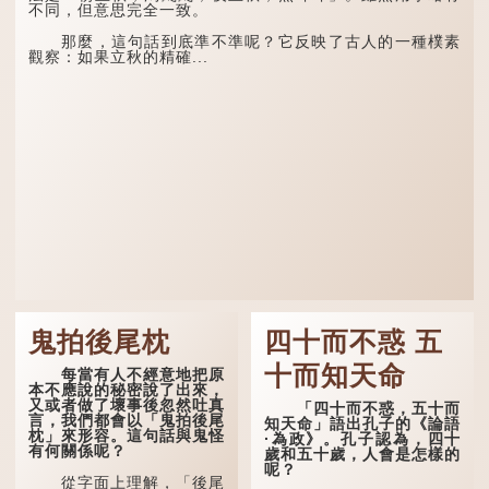
不同，但意思完全一致。
那麼，這句話到底準不準呢？它反映了古人的一種樸素
觀察：如果立秋的精確...
鬼拍後尾枕
四十而不惑 五
十而知天命
每當有人不經意地把原
本不應說的秘密說了出來，
又或者做了壞事後忽然吐真
「四十而不惑，五十而
言，我們都會以「鬼拍後尾
知天命」語出孔子的《論語
枕」來形容。這句話與鬼怪
·為政》。孔子認為，四十
有何關係呢？
歲和五十歲，人會是怎樣的
呢？
從字面上理解，「後尾