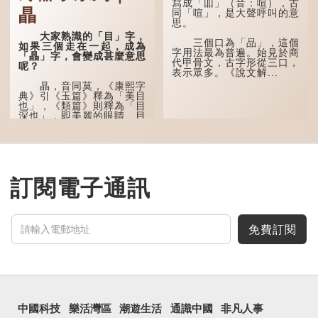
甲骨文中又用作地名，古書
寫成「吅」（音：喧），古
瞐
中的「黍于囧」表示在囧地
同「喧」，是大聲呼叫的意
種黍。
思。
大家熟識的「目」字，
這個古字十分少用，直
三個口為「品」，這個
如果三個走在一起，成為
至21世紀，網絡上開始流
字用法最為普遍。始見於商
「瞐」字，會變成甚麼意思
行表情符號，這個字也被網
代甲骨文，古字形從三口，
呢？
民當做表情符號來用。
表示眾多。《說文解...
瞐，音同莫，《康熙字
囧字的「八」像一對委
典》引《玉篇》釋為「美目
屈的八字眉模樣，「口」像
也」，《類篇》則釋為「目
驚訝、窘迫...
深也」，即美麗的眼睛、目
光深邃的意思。
多年前，蘋果手機推出
iPhone12時，曾宣傳它的
鏡頭有專業的運算攝影功
能，便用上「瞐」這個字，
訂閱電子通訊
表達iPhone12有由8位提
升至10位HDR影片拍攝功
能，能自動進行杜比視界調
色，達到專...
免費訂閱
中國科技
樂活灣區
潮遊生活
通識中國
非凡人事