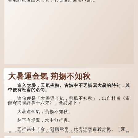
毳毛的密度因人而異，其長度則通常不會...
大暑運金氣 荊揚不知秋
進入大暑，天氣炎熱。古詩中不乏描寫大暑的詩句，其
中便有杜甫的名句。
這句便是「大暑運金氣，荊揚不知秋」，出自杜甫《毒
熱寄簡崔評事十六弟》。全詩如下：
大暑運金氣，荊揚不知秋。
林下有塌翼，水中無行舟。
五行當中「金」對應秋季，代表涼爽肅殺之氣。「運」
是「運行」，生動地描寫大暑的酷熱阻礙金氣流轉。「大暑
運金氣」以誇張手法描寫炎熱阻滯了季節更替。