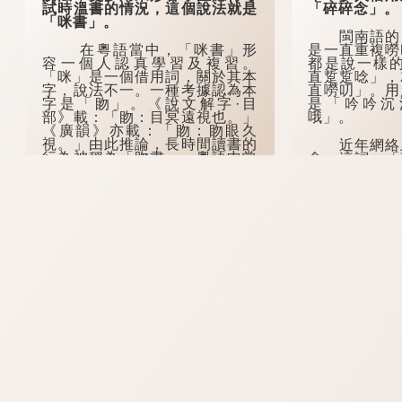
試時溫書的情況，這個說法就是
「碎碎念」。
「咪書」。
閩南語的「
在粵語當中，「咪書」形
是一直重複嘮
容一個人認真學習及複習。
都是說一樣的
「咪」是一個借用詞，關於其本
直踅踅唸」，
字，說法不一。一種考據認為本
直嘮叨」。用
字是「䀛」。《說文解字·目
是「吟吟沉
部》載：「䀛：目冥遠視也。」
哦」。
《廣韻》亦載：「䀛：䀛眼久
視。」由此推論，長時間讀書的
近年網絡上
行為被稱為「䀛書」，粵語中常
念」這詞，「
被人寫成「咪書」，與「咪高
離破碎的意思
峰」的「咪」（mai1）相
思就是不斷在
同。...
些生活瑣事了