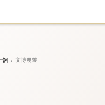
一詞
文博漫遊