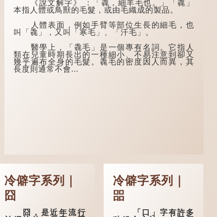
《說文解字》 ：「毳，細羊毛也。」「毳」
歡。
瓶梅詞話》第九十八
本指人體或鳥獸的毛髮，或由毛織成的製品。
回。原意是指人未親
言談間，盧姓書
眼見到親人棺木，便
人體表面，例如手臂等部位生長的細毛，也
生感慨自己雖貴為讀
不會真正感到悲傷；
叫「毳」，又叫「寒毛」、「汗毛」。
書人，但一直未能考
後來引申為比喻人執
取功名，仍然貧困，
迷不悟，不到徹底失
醫學上，「毳毛」是一個專有名詞。它指人
感到十分落泊。於
敗，便不肯罷休。
類在兒童時期長出的一種細小、不易注意到卻又
是，道士拿出一個青
幾乎遍布全身的毛髮。毳毛的密度因人而異，其
瓷枕頭，讓...
許多人對這上半
長度則通常不會...
句耳熟能詳，但它其
實還有下半句——
「不到黃河心不
死」...
冷僻字系列｜
冷僻字系列｜
囧
㗊
囧，是近年流行
「口」字有許多