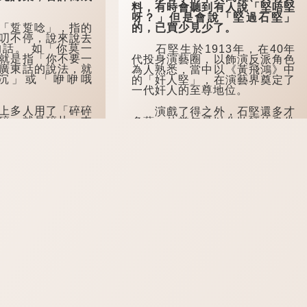
料，有時會聽到有人說「堅唔堅
呀？」但是會說「堅過石堅」
踅踅唸」，指的
的，已買少見少了。
叨不停，說來說去
話。 如「你莫一
石堅生於1913年，在40年
就是指「你不要一
代投身演藝圈，以飾演反派角色
廣東話的說法，就
為人熟悉，當中以《黃飛鴻》中
沉」或「咿咿哦
的「奸人堅」，在演藝界奠定了
一代奸人的至尊地位。
多人用了「碎碎
演戲了得之外，石堅還多才
碎」就是碎片、支
多藝。他當年是以化妝師的身份
，加上「念」，意
首次踏入演藝圈的，曾是「萬能
人耳邊嘀咕，說一
泰斗」粵劇老倌薛覺先的化妝
。
師。
他也精通北派武術。70年
代的武打電影《龍爭虎鬥...