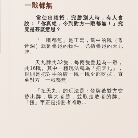
一戙都無
當使出絕招，完勝別人時，有人會
說：「你真絕，令到對方一戙都無！」究
竟是甚麼意思？
「一戙都無」是正寫，當中的戙（粵
音洞）就是疊起的物件，尤指疊起的天九
牌。
天九牌共32隻，每兩隻疊起為一戙，
共16戙。其中一種玩法稱為「扭天九」，
規則是把對手的牌一戙一戙全部吃掉，直
至對方「一戙都無」。
「扭天九」的玩法是：發牌後雙方交
替出牌，牌大者勝，並取走敗者的牌。
「扭」字正是指勝者將敗...