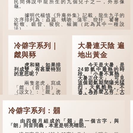
民間傳說中龍所生的九個兒子之一，外形像
曹操《對酒歌》
龜。
就曾寫道：「耄耋皆
得以壽終，恩澤廣及
據明代楊慎《升庵外集》記載，龍生九子的
草木昆蟲。」
次序排列為：贔屭、螭吻、蒲牢、狴犴、饕餮、
蚣蝮、睚眥、狻猊、椒圖（此為其中一種說
到了一百歲呢？
法）。
那麼就可以稱為
龍九子外形與能力各有不同，其中，贔屭原
「期頤」。《禮記.曲
形像龜，因為能負重，多作為碑座，有「碑下龜...
禮上》：「百年曰期
冷僻字系列｜
大暑連天陰 遍
頤。」鄭玄註：
「期，猶要也；頤，
虤與豩
地出黃金
養也。不知衣服食
味，孝子要盡養道...
虎和豬，如果排
今天是大暑，是
列成雙，有甚麼特別
24節氣中最熱的時
的意思呢？
段。「小暑不算熱，
大暑正伏天」，可見
這個節氣期間陽光猛
兩隻老虎，寫成
烈，天氣酷熱。不
「虤」（音：顏）。
過，為甚麼又有「大
《說文》：「虤，虎
暑連天陰，遍地出黃
怒也。從二虎。凡虤
金」的說法？
之屬皆從虤。」代表
老虎發怒的樣子。唐
冷僻字系列：朤
人詩中亦有「求閑未
古人早已留意到
得閑，眾誚瞋虤虤」
大暑期間的氣候規
之句，意思是眾人的
律。《逸周書·時訓
由四個月組成的「朤」是一個古字，與
譏諷讓人怒目而視。
解》記載：「大暑之
「朗」同音同義，本意是明亮晴朗。
日，腐草化為螢。又
五日，土潤溽暑。又