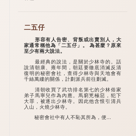
二五仔
形容有人告密、背叛或出賣別人，大
家通常稱他為「二五仔」。 為甚麼？原來
至少有兩大說法。
最經典的說法，是關於少林寺的。話
說清朝康、雍年間，朝廷要徹底消滅反清
復明的秘密會社，查得少林寺與天地會有
千絲萬縷的關係，計劃派兵前往剿滅。
清朝收買了武功排名第七的少林俗家
弟子馬寧兒作為內應。馬窮兇極惡，犯下
大罪，被逐出少林寺。因此他含恨引清兵
入山，火燒少林寺。
秘密會社中有人不恥其所為，便...