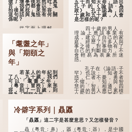
做了壞事後忽然吐真
五十而知天命」語出
言，我們都會以「鬼
孔子的《論語·為
拍後尾枕」來形容。
政》。孔子認為，四
這句話與鬼怪有何關
十歲和五十歲，人會
係呢？
是怎樣的呢？
從字面上理解，
四十歲的男人，
「後尾枕」的本字應
理論上應該事業有
為「䪴」（普通話：
成，建立了自己的家
zhěn，與「枕」同
庭。經歷了許多人與
「耄耋之年」
音）。《說文解
事之後，對事物有了
字》：「䪴，項枕
自己的判斷能力，不
與「期頤之
也。」意思是頭後部
會輕易為表象所迷
與枕頭接觸的地方。
惑。
年」
民間流傳有一種
孔子在《論語·子
若某人的年紀到
說法，人會將一些不
罕》也說：「知者不
了八、九十歲，我們
欲為人所知的記憶藏
惑，仁者不憂，勇者
可以「耄耋之年」
於頸後之處。如果忽
不懼。」「知」與智
（粵音：冒秩）來形
然吐真言，就好像被
慧的「智」相通，四
容，到了一百歲，則
不明東西（如鬼魂）
十歲的男人應已累積
稱為「期頤之年」。
在後腦拍了一下，藏
足夠智慧，不再對自
在腦中的秘密便脫口
己的人生感到困惑、
「耄」指兩鬢斑
而出。因此「鬼拍...
憂慮與恐懼。
白的老人家，亦含有
冷僻字系列｜贔屭
思想紊亂的意思；
「耋」更有跌倒的意
「贔屭」這二字是甚麼意思？又怎樣發音？
思，也是用來形容老
人家的。
贔（粵音：鼻），屭（粵音：器），是中國