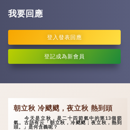
我要回應
登入
發表回應
登記
成為新會員
朝立秋 冷颼颼，夜立秋 熱到頭
今天是立秋，是二十四節氣中的第13個節
氣。古語有云「朝立秋，冷颼颼；夜立秋，熱到
頭。」是何含義呢？