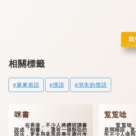
我
相關標籤
廣東俗語
俚語
消失的俚語
咪書
踅踅唸
在香港，不少人將鑽研讀書
踅踅唸（se̍h
說成「刨書」，還有一個類似的
是閩南語，意
說法，更多用來形容學生應付考
年不少人借用