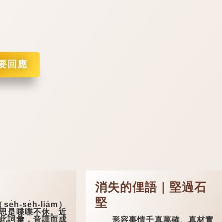
要回應
消失的俚語｜堅過石
堅
-se̍h-liām）
思是喋喋不休。近
此詞彙，音譯而成
形容事情千真萬確、真材實