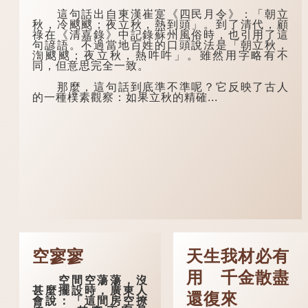
這句話出自東漢崔寔《四民月令》：「朝立
秋，冷颼颼；夜立秋，熱到頭」。到了清代，顧
祿在《清嘉錄》中記錄蘇州風俗時，也引用了這
句諺語。不過當地百姓的口頭說法是「朝立秋，
渹颼颼；夜立秋，熱吽吽」。雖然用字略有不
同，但意思完全一致。
那麼，這句話到底準不準呢？它反映了古人
的一種樸素觀察：如果立秋的精確...
空寥寥
天生我材必有
用 千金散盡
空間空蕩蕩，沒
甚麼擺設時，廣東人
還復來
會說：「這間房空撩