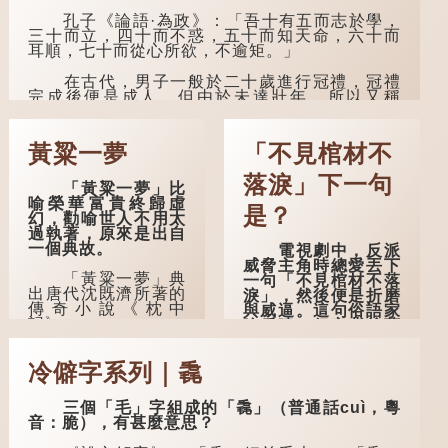
孔子《論語·為政》：「吾十有五而志於學，
三十而立，四十而不惑，五十而知天命，六十而
耳順，七十而從心所欲，不逾矩。」
在古代，男子一般於二十歲進行冠禮，冠禮
完成後便是成人，但由於未達壯年，所以又稱
「弱冠」。《禮記·曲禮》明確記載：「人生十年
曰幼，學；二十曰弱，冠；三十曰壯，有室。」
這說明三十歲在...
黃粱一夢
「不見棺材不
落淚」下一句
「黃粱一夢」比
喻榮華富貴終歸虛
是？
幻，勸喻世人不用太
過執著，原來是出自
一個典故。
電視劇中，反派
威脅主角時總愛丟下
「黃粱一夢」典
一句「不見棺材不落
出唐代沈既濟所著的
淚」，然後便是折磨
傳奇小說《枕中
與威逼。這句俗語家
記》。
喻戶曉，但它背後藏
着怎樣的故事呢？
典故是這樣的：
冷僻字系列｜毳
唐朝開元年間，有一
「不見棺材不落
個窮困潦倒的盧姓書
淚」的原句，有說法
生，在上京赴考的途
是「不見棺材不下
三個「毛」字組成的「毳」（普通話cuì，粵
中經過一間旅店休
淚」或「不見親棺不
音：脆），有甚麼意思？
息，碰巧遇到一位呂
下淚」，出自明朝蘭
姓道士，兩人暢談甚
陵笑笑生所著的《金