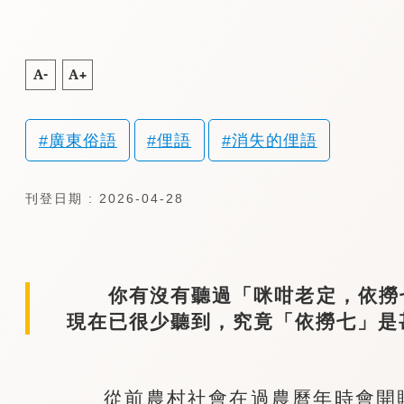
A-
A+
廣東俗語
俚語
消失的俚語
刊登日期 : 2026-04-28
你有沒有聽過「咪咁老定，依撈七
現在已很少聽到，究竟「依撈七」是
從前農村社會在過農曆年時會開賭