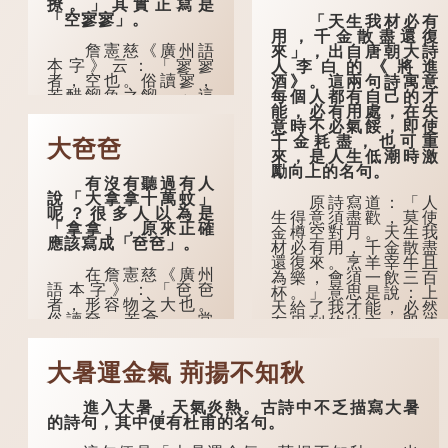
撩。」其實正寫是
「空寥寥」。
「天生我材必有
用，千金散盡還復
詹憲慈《廣州語
來」，出自唐朝大詩
本字》云：「寥寥
人李白的《將進
者，空也。俗讀寥，
酒》。這兩句詩寓意
若醋餾魚之餾。」這
每個人都有自己的才
個字在古代已經出
能，必有用處，在失
現。徐鉉與段玉裁的
意時不必氣餒，即使
《說文》注本中，
千金耗盡，也可重
大夿夿
「寥」是「廫」的篆
來，是人生低潮時激
形，解作空渺、空
勵向上的名句。
有沒有聽過有人
虛。如《列仙傳·安期
說「大拿拿十萬蚊」
先生》載琊阜老人故
原詩寫道：「人
呢？很多人以為是
事，以「寥寥安期，
生得意須盡歡，莫使
「拿拿」，原來正確
虛質高清」形容空虛
金樽空對月。天生我
應該寫成「夿夿」。
無所事事。
材必有用，千金散盡
還復來。烹羊宰牛且
在詹憲慈《廣州
為樂，會須一飲三百
語本字》：「夿夿
杯。」意思是說：上
者，形容物之大也。
天給了我才能，必然
俗讀夿，若拿……常
有用到的地方；即使
語有曰『一個銀錢大
千金散去，也終會重
夿夿』。」
新得到。
大暑運金氣 荊揚不知秋
「夿」形容大，
李白作此詩時，
「一個銀錢大夿
大約是天寶十一年。
進入大暑，天氣炎熱。古詩中不乏描寫大暑
夿」，就形容金錢數
當時他已被唐玄宗賜
的詩句，其中便有杜甫的名句。
量之大了。「大夿夿
金放還約八年，這期
十萬蚊」，就是說十
間經常與朋友遊山玩