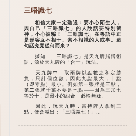
三唔識七
相信大家一定聽過：要小心陌生人，
與自己「三唔識七」的人說話要特別留
神，小心被騙！「三唔識七」在粵語中正
是形容互不相干、素不相識的人或事。這
句話究竟從何而來？
據知，「三唔識七」是天九牌賭博術
語，源於天九牌的「合十」玩法。
天九牌中，取兩牌以點數之和定勝
負，只計個位數，因此九點最大，十點
（即零點）最小。例如第一張牌是三點，
第二張就千萬不要是七點——因為三加七
等於十，是最小的組合，必輸無疑。
因此，玩天九時，當持牌人拿到三
點，便會喊出：「三唔識七！」...