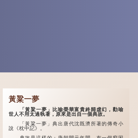
黃粱一夢
「黃粱一夢」比喻榮華富貴終歸虛幻，勸喻
世人不用太過執著，原來是出自一個典故。
「黃粱一夢」典出唐代沈既濟所著的傳奇小
說《枕中記》。
典故是這樣的：唐朝開元年間，有一個窮困