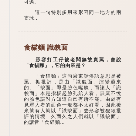
可遏。
這一句特別多用來形容同一地方的兩
支球...
食貓麵 識貌面
形容打工仔被老闆無故責罵，會說
「食貓麵」，它的由來是？
「食貓麵」這句廣東話俗語意思是被
罵、捱批評，是由「識貌面」演變過來
的。「貌面」即是臉色嘴臉，而讓人「識
貌面」本是指板起臉孔給人看，展露不悅
的臉色讓對方知道自己有所不滿。由於有
見罵人者的面色一般都不太好看，因此後
來就有人就以「識貌面」去形容被狠狠批
評的情境，久而久之人們就以「識貌面」
的諧音「食貓麵...