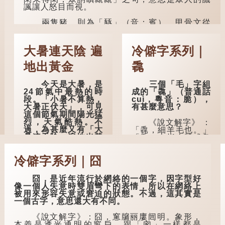
不懼。」「知」與智
諷讓人怒目而視。
慧的「智」相通，四
十歲的男人應已累積
兩隻豬，則為「豩」（音：賓）。甲骨文從
足夠智慧，不再對自
二「豕」，象豬相追逐的樣子。《同文備考》另
己的人生感到困惑、
有一說「豩，豕亂群。」意指一群...
憂慮與恐懼。
大暑連天陰 遍
冷僻字系列｜
地出黃金
毳
今天是大暑，是
三個「毛」字組
24節氣中最熱的時
成的「毳」（普通話
段。「小暑不算熱，
cuì，粵音：脆），
大暑正伏天」，可見
有甚麼意思？
這個節氣期間陽光猛
烈，天氣酷熱。不
《說文解字》 ：
過，為甚麼又有「大
「毳，細羊毛也。」
暑連天陰，遍地出黃
「毳」本指人體或鳥
金」的說法？
獸的毛髮，或由毛織
成的製品。
冷僻字系列｜囧
古人早已留意到
大暑期間的氣候規
人體表面，例如
律。《逸周書·時訓
手臂等部位生長的細
囧，是近年流行於網絡的一個字，因字型好
解》記載：「大暑之
毛，也叫「毳」，又
像一個人失意時雙眉彎下的表情，所以在網絡上
日，腐草化為螢。又
叫「寒毛」、「汗
被用來形容失意或窘迫的狀態。不過，這其實是
五日，土潤溽暑。又
毛」。
一個古字，意思還大有不同。
五日，大雨時行。」
意思是說，大暑時節
醫學上，「毳
《說文解字》：囧，窻牖丽廔闿明。象形，
螢火蟲出生，土地濕
毛」是一個專有名
本義是透光通明的窗戶，跟「囪」一樣都是