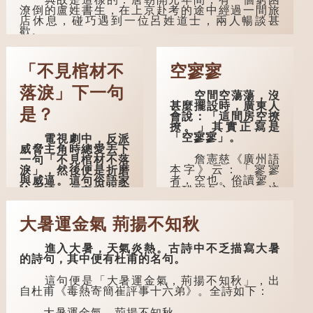
潦倒的盧姓書生，在上京赴考的途中經過一間旅
店休息，碰巧遇到一位呂姓道士，兩人暢談甚
歡。
言談間，盧姓書生感慨自己雖貴為讀書人，
但一直未能考取功名，仍然貧困，感到十分落
「不見棺材不
空寥寥
泊。於是，道士拿出一個青瓷枕頭，讓...
落淚」下一句
空間空蕩蕩，沒
甚麼擺設時，廣東人
是？
會說：「這間房空撩
撩。」其實正寫是
「空寥寥」。
電視劇中，反派
威脅主角時總愛丟下
詹憲慈《廣州語
一句「不見棺材不落
本字》云：「寥寥
淚」，然後便是折磨
者，空也。俗讀寥，
與威逼。這句俗語家
若醋餾魚之餾。」這
喻戶曉，但它背後藏
個字在古代已經出
着怎樣的故事呢？
現。徐鉉與段玉裁的
大暑運金氣 荊揚不知秋
《說文》注本中，
「不見棺材不落
「寥」是「廫」的篆
淚」的原句，有說法
形，解作空渺、空
是「不見棺材不下
進入大暑，天氣炎熱。古詩中不乏描寫大暑
虛。如《列仙傳·安
淚」或「不見親棺不
的詩句，其中便有杜甫的名句。
期先生》載琊阜老人
下淚」，出自明朝蘭
故事，以「寥寥安
陵笑笑生所著的《金
這句便是「大暑運金氣，荊揚不知秋」，出
期，虛質高清」形容
瓶梅詞話》第九十八
自杜甫《毒熱寄簡崔評事十六弟》。全詩如下：
空虛無所事事。
回。原意是指人未親
眼見到親人棺木，便
大暑運金氣，荊揚不知秋。