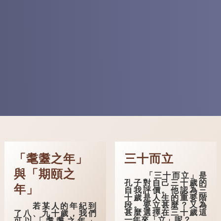
「耄耋之年」
三十而立
與「期頤之
「三十而立」是
孔子對自己三十歲的
年」
自我評價。他認為三
十歲是人生的重要階
段。要立甚麼？又為
若某人的年紀到
甚麼選擇在三十歲這
了八、九十歲，我們
一年來「立」呢？
可以「耄耋之年」