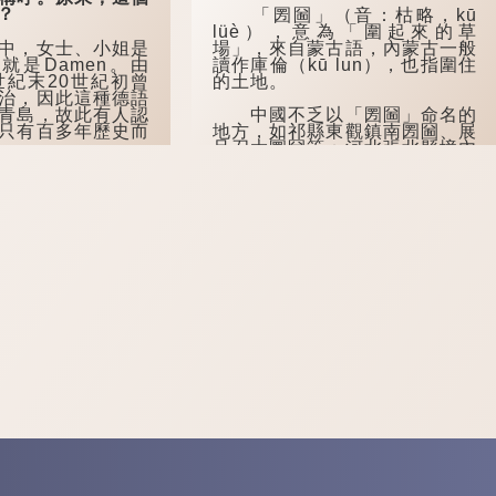
？
「圐圙」（音：枯略，kū
lüè），意為「圍起來的草
，女士、小姐是
場」，來自蒙古語，內蒙古一般
數就是Damen。由
讀作庫倫（kū lun），也指圍住
世紀末20世紀初曾
的土地。
治，因此這種德語
青島，故此有人認
中國不乏以「圐圙」命名的
只有百多年歷史而
地方，如祁縣東觀鎮南圐圙、展
旦召大圐圙等；河北張北縣境內
也有一個地方叫「大圐圙」，現
島話當中原本只
多寫作「大囫圇」。
嫚，小嫚估計是後
來形容更年輕的女
在河南安陽的方言中，「圐
圙」除了可以作名...
人認為早於清嘉