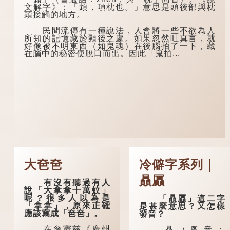
文解字》：「䪴，項枕也。」意思是頭後部與枕
頭接觸的地方。
民間流傳有一種說法，人會將一些不欲為人
所知的記憶藏於頸後之處。如果忽然吐真言，就
好像被不明東西（如鬼魂）在後腦拍了一下，藏
在腦中的秘密便脫口而出。因此「鬼拍...
大夿夿
冷僻字系列｜
贔屭
有沒有聽過有人
說「大拿拿十萬蚊」
呢？很多人以為是
「贔屭」這二字
「拿拿」，原來正確
是甚麼意思？又怎樣
應該寫成「夿夿」。
發音？
在詹憲慈《廣州
贔（粵音：