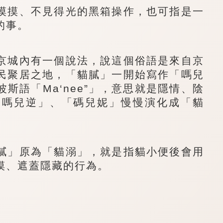
摸、不見得光的黑箱操作，也可指是一
的事。
城內有一個說法，說這個俗語是來自京
民聚居之地，「貓膩」一開始寫作「嗎兒
斯語「Ma‘nee”」，意思就是隱情、陰
「嗎兒逆」、「碼兒妮」慢慢演化成「貓
」原為「貓溺」，就是指貓小便後會用
摸、遮蓋隱藏的行為。