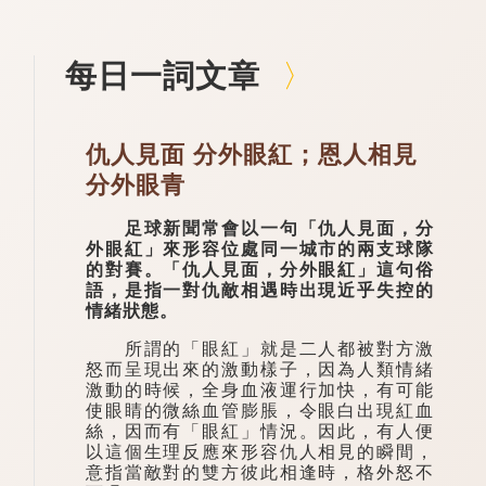
每日一詞文章
仇人見面 分外眼紅；恩人相見
分外眼青
足球新聞常會以一句「仇人見面，分
外眼紅」來形容位處同一城市的兩支球隊
的對賽。「仇人見面，分外眼紅」這句俗
語，是指一對仇敵相遇時出現近乎失控的
情緒狀態。
所謂的「眼紅」就是二人都被對方激
怒而呈現出來的激動樣子，因為人類情緒
激動的時候，全身血液運行加快，有可能
使眼睛的微絲血管膨脹，令眼白出現紅血
絲，因而有「眼紅」情況。因此，有人便
以這個生理反應來形容仇人相見的瞬間，
意指當敵對的雙方彼此相逢時，格外怒不