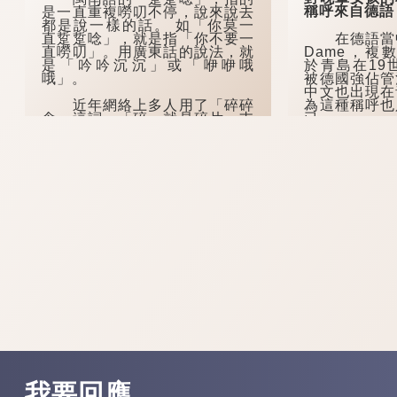
稱呼來自德語
是一直重複嘮叨不停，說來說去
都是說一樣的話。 如「你莫一
直踅踅唸」，就是指「你不要一
在德語當中
直嘮叨」。用廣東話的說法，就
Dame，複
是「吟吟沉沉」或「咿咿哦
於青島在19
哦」。
被德國強佔管
中文也出現在
為這種稱呼也
近年網絡上多人用了「碎碎
已。
念」這詞，「碎」就是碎片、支
離破碎的意思，加上「念」，意
思就是不斷在人耳邊嘀咕，說一
此外，在青
些生活瑣事了。
有大嫚沒有小
來才出現，用
生。
不過，也有
慶年間...
我要回應