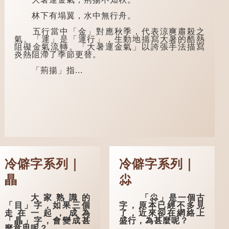
不會真正感到悲傷；
後來引申為比喻人執
林下有塌翼，水中無行舟。
迷不悟，不到徹底失
敗，便不肯罷休。
五行當中「金」對應秋季，代表涼爽肅殺之
氣。「運」是「運行」，生動地描寫大暑的酷熱
許多人對這上半
阻礙金氣流轉。「大暑運金氣」以誇張手法描寫
句耳熟能詳，但它其
炎熱阻滯了季節更替。
實還有下半句——
「不到黃河心不
「荊揚」指...
死」...
冷僻字系列｜
冷僻字系列｜
瞐
尛
大家熟識的
「尛」是一個古
「目」字，如果三個
字，原本已經不多見
走在一起，成為
了，近來卻在網絡上
「瞐」字，會變成甚
盛行，為甚麼呢？
麼意思呢？