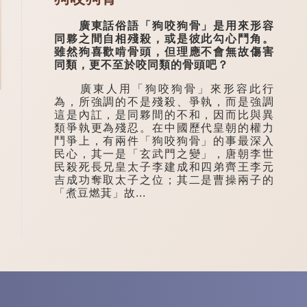
廣東話俗語「狗咬狗骨」是用來形容
同夥之間自相殘殺，或是彼此勾心鬥角。
雖然狗喜歡啃骨頭，但理應不會無故傷害
同類，更不至於咬同類的骨頭吧？
廣東人用「狗咬狗骨」來形容此行
為，所強調的不是殘殺、爭執，而是強調
這是內訌，是同夥間的不和，因而比與異
類爭執更為殘忍。在中國歷代皇朝的權力
鬥爭上，有兩件「狗咬狗骨」的事最深入
民心，其一是「玄武門之變」，唐朝李世
民殺死長兄皇太子李建成和四弟齊王李元
吉成功奪取太子之位；其二是曹操兩子的
「煮豆燃萁」故...