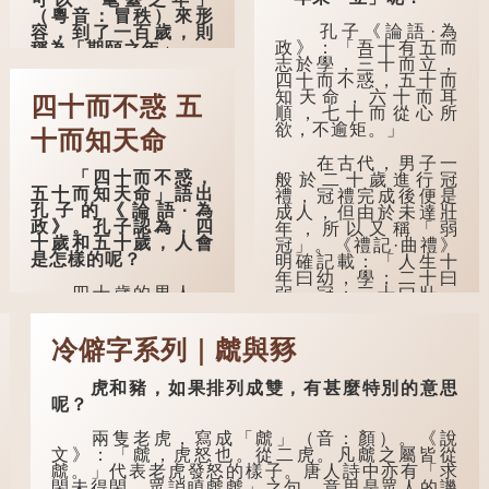
（粵音：冒秩）來形
孔子《論語·為
容，到了一百歲，則
政》：「吾十有五而
稱為「期頤之年」。
志於學，三十而立，
四十而不惑，五十而
「耄」指兩鬢斑
知天命，六十而耳
白的老人家，亦含有
四十而不惑 五
順，七十而從心所
思想紊亂的意思；
欲，不逾矩。」
「耋」更有跌倒的意
十而知天命
思，也是用來形容老
在古代，男子一
人家的。
「四十而不惑，
般於二十歲進行冠
五十而知天命」語出
禮，冠禮完成後便是
曹操《對酒歌》
孔子的《論語·為
成人，但由於未達壯
就曾寫道：「耄耋皆
政》。孔子認為，四
年，所以又稱「弱
得以壽終，恩澤廣及
十歲和五十歲，人會
冠」。《禮記·曲禮》
草木昆蟲。」
是怎樣的呢？
明確記載：「人生十
年曰幼，學；二十曰
到了一百歲呢？
四十歲的男人，
弱，冠；三十曰壯，
理論上應該事業有
有室。」這說明三十
那麼就可以稱為
成，建立了自己的家
歲在...
「期頤」。《禮記.曲
庭。經歷了許多人與
冷僻字系列｜虤與豩
禮上》：「百年曰期
事之後，對事物有了
頤。」鄭玄註：
自己的判斷能力，不
「期，猶要也；頤，
虎和豬，如果排列成雙，有甚麼特別的意思
會輕易為表象所迷
養也。不知衣服食
呢？
惑。
味，孝子要盡養道...
兩隻老虎，寫成「虤」（音：顏）。《說
孔子在《論語·子
文》：「虤，虎怒也。從二虎。凡虤之屬皆從
罕》也說：「知者不
虤。」代表老虎發怒的樣子。唐人詩中亦有「求
惑，仁者不憂，勇者
閑未得閑，眾誚瞋虤虤」之句，意思是眾人的譏