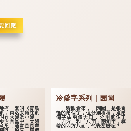
要回應
小嫚
冷僻字系列｜圐圙
有一套叫《青島
驟眼看來，「圐圙」是很奇
劇，兩名女角在劇
怪的兩個字，但仔細看看，這兩
叫作大嫚及小嫚。
個字由兩個大口，分別框住了
東方言當中，大嫚
「四方」和「八面」兩組字，框
意思，通常是長輩
着的四方八面，代表甚麼呢？
稱呼。原來，這個