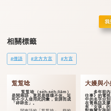
我
相關標籤
俚語
北方方言
方言
踅踅唸
大嫚與
踅踅唸（se̍h-se̍h-liām）
多年前內地
是閩南語，意思是喋喋不休。近
往事》的電視
年不少人借用此詞彙，音譯而成
中的名字分別
「碎碎念」。
在青島話及膠
有「女孩」的
對晚輩女孩的
閩南語的「踅踅唸」，指的