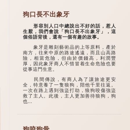
狗口長不出象牙
形容別人口中總說出不好的話，惹人
生厭，我們會說「狗口長不出象牙」，這
個俗語背後，還有一個有趣的故事。
象牙是雕刻藝術品的上等原料，產於
南方，往來中原的路途遙遠，而且山高路
險，相當危險，但由於價錢高，利潤豐
厚，因此象牙商人不惜冒着生命危險也要
從事這門生意。
民間傳說，有商人為了讓旅途更安
全，特意養了一隻狼狗，陪他千里往返。
一次在路上遇到強盜打劫，狼狗咬傷強盜
救了主人。此後，主人更加善待狼狗，狗
也...
狗咬狗骨