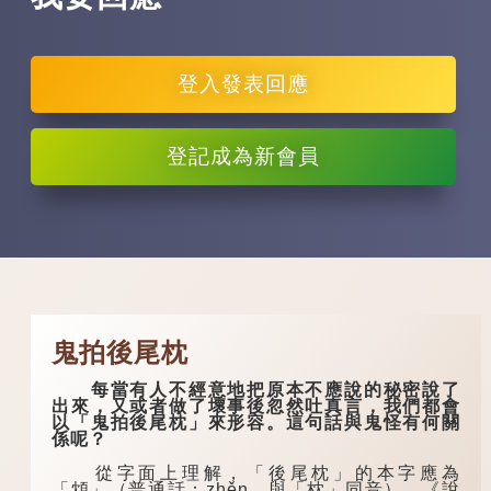
登入
發表回應
登記
成為新會員
鬼拍後尾枕
每當有人不經意地把原本不應說的秘密說了
出來，又或者做了壞事後忽然吐真言，我們都會
以「鬼拍後尾枕」來形容。這句話與鬼怪有何關
係呢？
從字面上理解，「後尾枕」的本字應為
「䪴」（普通話：zhěn，與「枕」同音）。《說