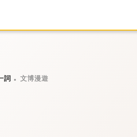
一詞
文博漫遊
膩