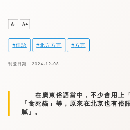
A-
A+
俚語
北方方言
方言
刊登日期 : 2024-12-08
在廣東俗語當中，不少會用上「
「食死貓」等，原來在北京也有俗
膩」。