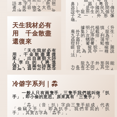
語本字》：「夿夿
鼻），屭（粵音：
者，形容物之大也。
器），是中國民間傳
俗讀夿，若拿……常
說中龍所生的九個兒
語有曰『一個銀錢大
子之一，外形像
夿夿』。」
龜。
天生我材必有
「夿」形容大，
據明代楊慎《升
「一個銀錢大夿
庵外集》記載，龍生
用 千金散盡
夿」，就形容金錢數
九子的次序排列為：
量之大了。「大夿夿
贔屭、螭吻、蒲牢、
還復來
十萬蚊」，就是說十
狴犴、饕餮、蚣蝮、
萬元是一筆大數目
睚眥、狻猊、椒圖
「天生我材必有
了。
（此為其中一種說
用，千金散盡還復
法）。
來」，出自唐朝大詩
不過，「夿」字
人李白的《將進
本音讀作「巴
龍九子外形與能
酒》。這兩句詩寓意
（bā）」，因此「大
力各有不同，其中，
每個人都有自己的才
夿夿」理應讀成「大
贔屭原形像龜，因為
能，必有用處，在失
巴巴」。問題是，若
能負重，多作為碑
意時不必氣餒，即使
依足本音，...
座，有「碑下龜...
千金耗盡，也可重
冷僻字系列｜掱
來，是人生低潮時激
勵向上的名句。
一般人只有兩隻手，三隻手我們就叫做「扒
手」，即小偷的意思。原來真有「三隻手」？
原詩寫道：「人
生得意須盡歡，莫使
「掱」（音：扒）字由三隻手組成，代表
金樽空對月。天生我
「偷竊之手」，即為扒手。我們常寫的「扒
材必有用，千金散盡
手」，其實古字為「掱手」。
還復來。烹羊宰牛且