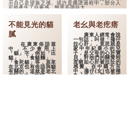
示自己是望族之後。或許是擺譜過程中，部分人
可能產生了自豪感，態度高調自大。
擺譜除了有擺架子的意思，也可以表示故意
裝出一副體面或安逸的氣派來炫耀。
不能見光的貓
老幺與老疙瘩
膩
廣東人經常會說
一句話，叫做「孻仔
拉心肝」，意思就是
在廣東俗語當
家中年紀最小的兒
中，不少會用上
子，是父母的心肝寶
「貓」字，例如「出
貝，對他們的關愛程
貓」、「食貓麵」、
度猶如心肝被拉扯的
「食死貓」等，原來
感覺。在中國方言
在北京也有俗語與貓
中，孻仔(女)也被稱
有關的，這就是老北
為「老幺」和「老疙
京話中的「貓膩」。
瘩」，有甚麼來由
呢？
「貓膩」是老北
京話，形容偷偷摸
「幺」的意思是
摸、不見得光的黑箱
最小，是象子初生之
操作，也可指是一件
形。麻將中的幺九牌
事情中的陰謀，就是
也就是一（數字最
不能讓人知道的事。
小）和九（數字最
大）的合稱。
對於「貓膩」一
詞的由來，在北京城
而在東北地區，
內有一個說法，說這
有一種更有趣的形容
個俗語是來自京城西
——「老疙瘩」。