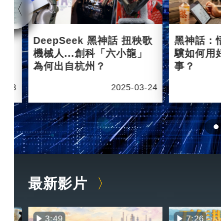
杭州
DeepSeek 黑神話 扭秧歌
黑神話：
機械人...創科「六小龍」
驥如何用
為何出自杭州？
事？
6-03
2025-03-24
最新影片
3:49
7:26