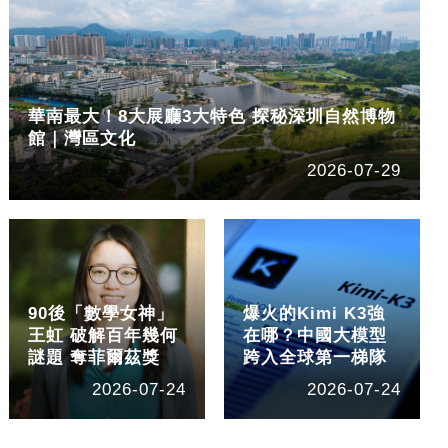
華南最大！8大展廳3大特色 探秘深圳自然博物
館｜灣區文化
2026-07-29
90後「數學女神」
爆火的Kimi K3強
王虹 破解百年幾何
在哪？中國大模型
謎題 奪菲爾茲獎
跨入全球第一梯隊
2026-07-24
2026-07-24