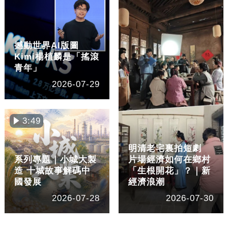
撼動世界AI版圖
Kimi楊植麟是「搖滾
青年」
2026-07-29
3:49
明清老宅裏拍短劇
系列專題｜小城大製
片場經濟如何在鄉村
造 十城故事解碼中
「生根開花」？｜新
國發展
經濟浪潮
2026-07-28
2026-07-30