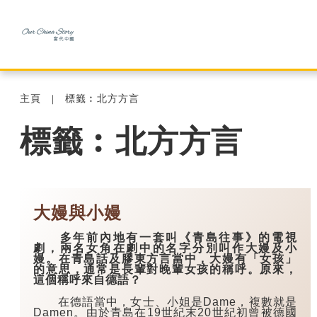
主頁
標籤︰北方方言
標籤︰北方方言
大嫚與小嫚
多年前內地有一套叫《青島往事》的電視
劇，兩名女角在劇中的名字分別叫作大嫚及小
嫚。在青島話及膠東方言當中，大嫚有「女孩」
的意思，通常是長輩對晚輩女孩的稱呼。原來，
這個稱呼來自德語？
在德語當中，女士、小姐是Dame，複數就是
Damen。由於青島在19世紀末20世紀初曾被德國