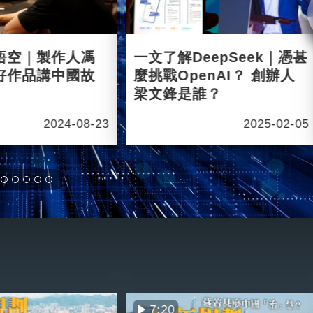
悟空｜製作人馮
一文了解DeepSeek｜憑甚
好作品講中國故
麼挑戰OpenAI？ 創辦人
梁文鋒是誰？
2024-08-23
2025-02-05
7:20