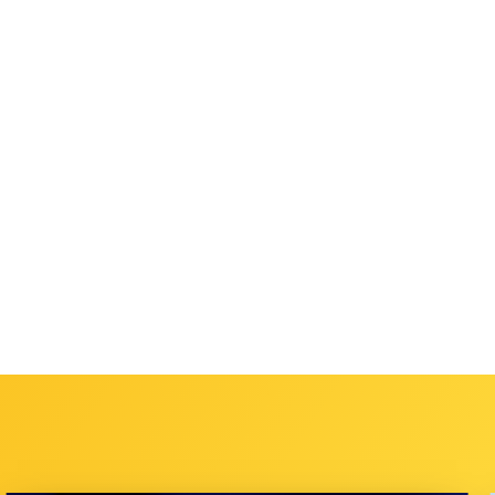
南面的牛街。牛街是
北京市內回民聚居之
疙瘩這詞雖在
地，「貓膩」一開始
《老殘遊記》用來指
寫作「嗎兒逆」或
皮膚上突起或肌肉上
「碼兒妮」，而這兩
結成的小硬塊，不過
個詞源自波斯語
在東北方言中則表示
「Ma‘nee”」，...
最小的兒子或女兒。
既然是最小，又
為何要用上「老」字
呢？原來...