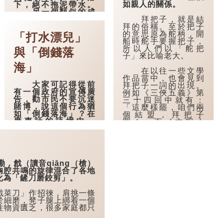
如親人的關係。
下，絕不拖泥帶水。
另一個類似的成
拜把子，就是結
語，則有「大馬金
拜的俗稱。至於把子
刀」，形容一個人豪
的意思原為舵柄，開
爽、氣派。
「打水漂兒」
船時舵手要握把子，
所以人們以「舵把
清朝八旗子弟文
與「倒錢落
子」來比喻老大。
康所作的小說《兒女
英雄傳》第八回：
海」
在以往一些文學
「那姑娘大馬金刀的
作品當中，也會見到
坐在上面，反眉一
大家可記得從前
拜把子一詞的出現。
皺，說：『你怎麼這
有一個政府的宣傳廣
例如《三俠五義》第
麼俗啊？起來！』」
告，勸市民不要沉迷
三十四回中就有：
這裏的姑娘就予人豪
賭博，說這個行為猶
「這麼樣罷，咱們兩
爽、氣派的感覺。
如「倒錢落海」？在
個結盟，拜把子
廣東話的語境中，
罷！」而《文明小
不過，「大馬金
「倒錢落海」有浪費
史》第七回：「當下
刀」也可形容一個人
的意思，而在普通話
二人話到投機，傅知
說話直率鋒利，不留
當中，也有類似的說
府便一直的陪着他，
情面。
法，就是「打水漂
兩人還...
兒」。
在清代《崖山哀·
戧（讀音qiāng（槍）
漢奸》當中便有用上
着胸腔共鳴的旋律混合了各地
「打水漂兒」的
這個俗語：「你再別
化為「鏟刀磨鉸剪」。
意思，就是白白投入
說甚麼野蠻文明，安
而沒有收穫。
國提起這兩...
菜刀」作招徠，肩挑一條
於細磨，凳子腿上綁着一個
「打水漂兒」是
往物資匱乏，很多家庭都只
一種將石頭擲到水中
的遊戲，人們以用扁