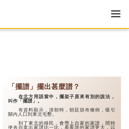
「擺譜」擺出甚麼譜？
在北方用語當中，擺架子原來有別的說法，
叫作「擺譜」。
有資料顯示，清朝時，朝廷頒布條例，吸引
關內人口到東北屯墾。
到了東北的移民，會帶上自家的家譜，閒時
便各自拿出家譜比一比，看看誰的家譜更大，以