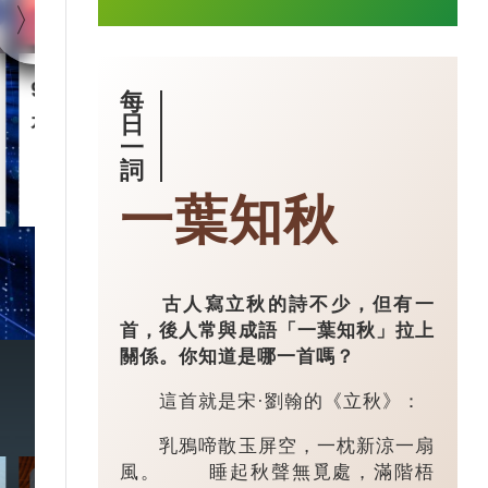
90後王興興 「英語學渣」
智慧城市｜杭
每
是機械人天才
市大腦」 有
日
一
詞
2025-03-17
一葉知秋
古人寫立秋的詩不少，但有一
首，後人常與成語「一葉知秋」拉上
關係。你知道是哪一首嗎？
這首就是宋·劉翰的《立秋》：
乳鴉啼散玉屏空，一枕新涼一扇
風。 睡起秋聲無覓處，滿階梧
7:20
3:49