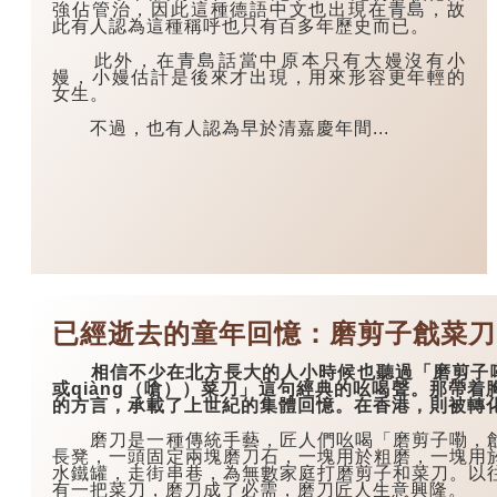
強佔管治，因此這種德語中文也出現在青島，故
此有人認為這種稱呼也只有百多年歷史而已。
此外，在青島話當中原本只有大嫚沒有小
嫚，小嫚估計是後來才出現，用來形容更年輕的
女生。
不過，也有人認為早於清嘉慶年間...
已經逝去的童年回憶：磨剪子戧菜刀
相信不少在北方長大的人小時候也聽過「磨剪子嘞，
或qiàng（嗆））菜刀」這句經典的吆喝聲。那帶
的方言，承載了上世紀的集體回憶。在香港，則被轉
磨刀是一種傳統手藝，匠人們吆喝「磨剪子嘞，戧
長凳，一頭固定兩塊磨刀石，一塊用於粗磨，一塊用
水鐵罐，走街串巷，為無數家庭打磨剪子和菜刀。以
有一把菜刀，磨刀成了必需，磨刀匠人生意興隆。