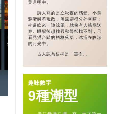
葉月明中。
詩人寫的是立秋夜的感受。小烏
鴉啼叫着飛散，屏風顯得分外空曠；
枕邊吹來一陣涼風，就像有人搖扇送
爽。睡醒後想找尋秋聲卻找不到，只
十五五規劃｜五年規劃 藏
小城大業｜浙
看見滿台階的梧桐落葉，沐浴在皎潔
的月光中。
着甚麼中國「治」慧？
鎮：一粒珍珠如
億璀璨王國？
古人認為梧桐是「靈樹...
2026-03-18
趣味數字
9種潮型
浙江錢塘江潮，有「天下第一