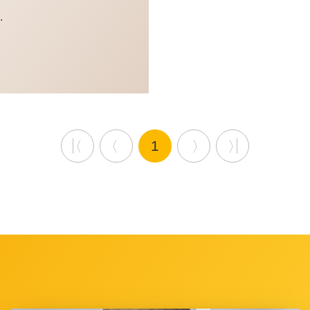
平小石子或瓦片在水
.
面上掠過，以激起水
花，這就是「打水漂
兒」。
「打水漂兒」過
程中，小石子或瓦片
會在水面上掠過；但
遊戲過後，石片便會
沉入水中。人們藉此
用來比喻虛擲、浪
費，經常用來形容賭
博或高風險投資...
1