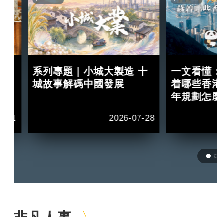
買
系列專題｜小城大製造 十
一文看懂
紅？
城故事解碼中國發展
着哪些香
年規劃怎
2-11
2026-07-28