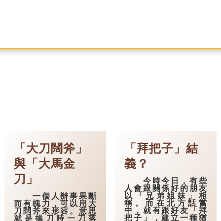
「大刀闊斧」
「拜把子」結
與「大馬金
義？
刀」
今時今日，有些
人會跟關係好的朋友
以「兄弟姐妹」相
一個人辦事果斷
稱。而在北方話當
而有魄力，可以用大
中，就有跟好友「拜
刀闊斧來形容。意思
把子」，建立一種猶
就是操刀時一刀落