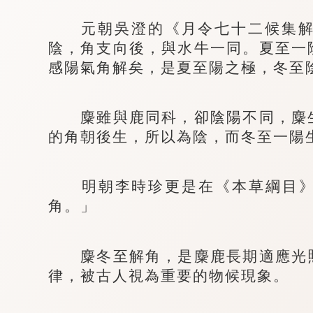
元朝吳澄的《月令七十二候集解 
陰，角支向後，與水牛一同。夏至一
感陽氣角解矣，是夏至陽之極，冬至
麋雖與鹿同科，卻陰陽不同，麋生
的角朝後生，所以為陰，而冬至一陽
明朝李時珍更是在《本草綱目》
角。」
麋冬至解角，是麋鹿長期適應光照
律，被古人視為重要的物候現象。