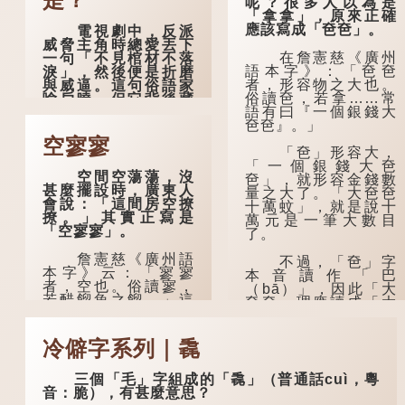
呢？很多人以為是
「拿拿」，原來正確
應該寫成「夿夿」。
電視劇中，反派
威脅主角時總愛丟下
在詹憲慈《廣州
一句「不見棺材不落
語本字》：「夿夿
淚」，然後便是折磨
者，形容物之大也。
與威逼。這句俗語家
俗讀夿，若拿……常
喻戶曉，但它背後藏
語有曰『一個銀錢大
着怎樣的故事呢？
夿夿』。」
「不見棺材不落
空寥寥
「夿」形容大，
淚」的原句，有說法
「一個銀錢大夿
是「不見棺材不下
空間空蕩蕩，沒
夿」，就形容金錢數
淚」或「不見親棺不
甚麼擺設時，廣東人
量之大了。「大夿夿
下淚」，出自明朝蘭
會說：「這間房空撩
十萬蚊」，就是說十
陵笑笑生所著的《金
撩。」其實正寫是
萬元是一筆大數目
瓶梅詞話》第九十八
「空寥寥」。
了。
回。原意是指人未親
眼見到親人棺木，便
詹憲慈《廣州語
不過，「夿」字
不會真正感到悲傷；
本字》云：「寥寥
本音讀作「巴
後來引申為比喻人執
者，空也。俗讀寥，
（bā）」，因此「大
迷不悟，不到徹底失
若醋餾魚之餾。」這
夿夿」理應讀成「大
敗，便不肯罷休。
個字在古代已經出
巴巴」。問題是，若
現。徐鉉與段玉裁的
依足本音，...
許多人對這上半
《說文》注本中，
冷僻字系列｜毳
句耳熟能詳，但它其
「寥」是「廫」的篆
實還有下半句——
形，解作空渺、空
「不到黃河心不
三個「毛」字組成的「毳」（普通話cuì，粵
虛。如《列仙傳·安期
死」...
音：脆），有甚麼意思？
先生》載琊阜老人故