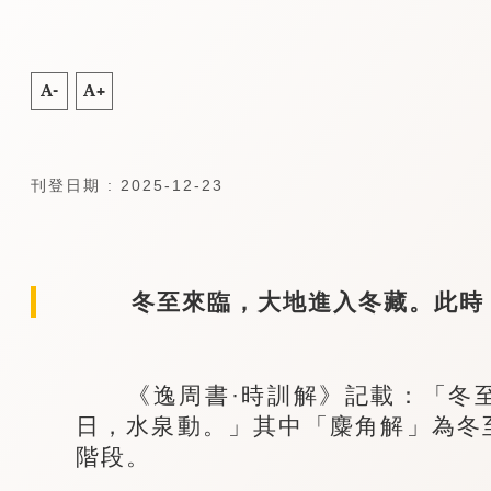
A-
A+
刊登日期 : 2025-12-23
冬至來臨，大地進入冬藏。此時，
《逸周書·時訓解》記載：「冬至
日，水泉動。」其中「麋角解」為冬
階段。