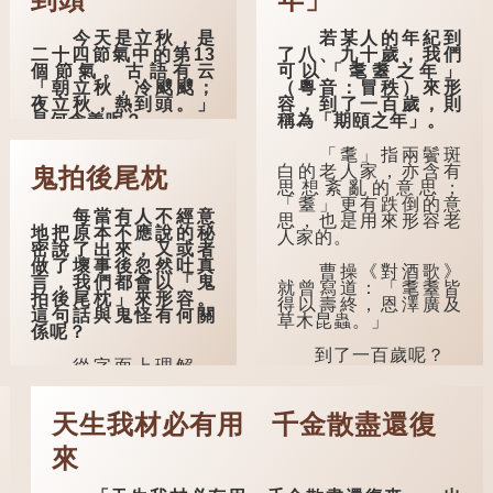
今天是立秋，是
若某人的年紀到
二十四節氣中的第13
了八、九十歲，我們
個節氣。古語有云
可以「耄耋之年」
「朝立秋，冷颼颼；
（粵音：冒秩）來形
夜立秋，熱到頭。」
容，到了一百歲，則
是何含義呢？
稱為「期頤之年」。
這句話出自東漢
「耄」指兩鬢斑
崔寔《四民月令》：
白的老人家，亦含有
鬼拍後尾枕
「朝立秋，冷颼颼；
思想紊亂的意思；
夜立秋，熱到頭」。
「耋」更有跌倒的意
每當有人不經意
到了清代，顧祿在
思，也是用來形容老
地把原本不應說的秘
《清嘉錄》中記錄蘇
人家的。
密說了出來，又或者
州風俗時，也引用了
做了壞事後忽然吐真
這句諺語。不過當地
曹操《對酒歌》
言，我們都會以「鬼
百姓的口頭說法是
就曾寫道：「耄耋皆
拍後尾枕」來形容。
「朝立秋，渹颼颼；
得以壽終，恩澤廣及
這句話與鬼怪有何關
夜立秋，熱吽吽」。
草木昆蟲。」
係呢？
雖然用字略有不同，
但意思完全一致。
到了一百歲呢？
從字面上理解，
「後尾枕」的本字應
那麼，這句話到
那麼就可以稱為
為「䪴」（普通話：
底準不準呢？它反映
「期頤」。《禮記.曲
zhěn，與「枕」同
天生我材必有用 千金散盡還復
了古人的一種樸素觀
禮上》：「百年曰期
音）。《說文解
察：如果立秋的精
頤。」鄭玄註：
字》：「䪴，項枕
確...
來
「期，猶要也；頤，
也。」意思是頭後部
養也。不知衣服食
與枕頭接觸的地方。
味，孝子要盡養道...