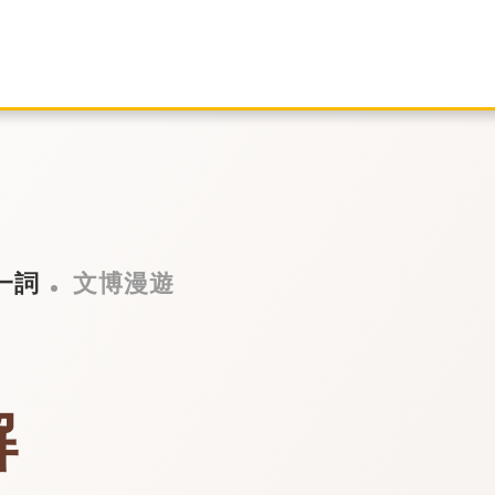
一詞
文博漫遊
解