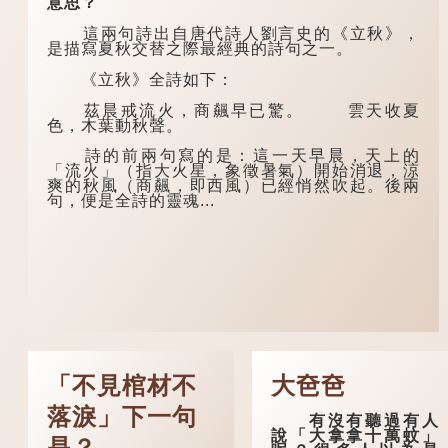
意思？
這兩句詩出自唐代詩人劉言史的《立秋》，
是描寫夏秋交替之際最經典的詩句之一。
《立秋》全詩如下：
茲晨戒流火，商飆早已驚。 雲天收夏
色，木葉動秋聲。
詩的前兩句寫的是：這一天早晨，天上的
「流火」（指大火星，象徵暑氣）開始消退，涼
爽的秋風（商飆，即西風）已經悄然吹起。後兩
句，便是全詩的靈魂...
「不見棺材不
大夿夿
落淚」下一句
有沒有聽過有人
說「大拿拿十萬蚊」
是？