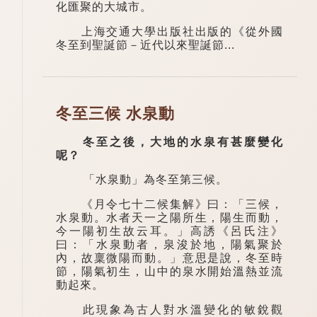
化匯聚的大城市。
上海交通大學出版社出版的《從外國
冬至到聖誕節－近代以來聖誕節...
冬至三候 水泉動
冬至之後，大地的水泉有甚麼變化
呢？
「水泉動」為冬至第三候。
《月令七十二候集解》曰：「三候，
水泉動。水者天一之陽所生，陽生而動，
今一陽初生故云耳。」高誘《呂氏注》
曰：「水泉動者，泉浚於地，陽氣聚於
內，故稟微陽而動。」意思是說，冬至時
節，陽氣初生，山中的泉水開始溫熱並流
動起來。
此現象為古人對水溫變化的敏銳觀