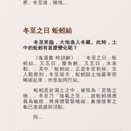
察。冬至後，雖地...
冬至之日 蚯蚓結
冬至來臨，大地進入冬藏。此時，土
中的蚯蚓有甚麼變化呢？
《逸週書·時訓解》：「冬至之日，蚯
蚓結。又五日，麋角解。又五日，水泉
動。」其中「蚯蚓結」正是冬至初候。古
人觀察到，冬至當天，蚯蚓因土地嚴寒而
蜷縮起來，外形如同打結。
蚯蚓居於濕土之中，被視為「至陰之
物」。冬至乃「陰氣之至」，故蚯蚓感應
最為敏銳，將身體緊緊蜷縮，象徵陰寒之
氣已達鼎盛與頂點。
同...