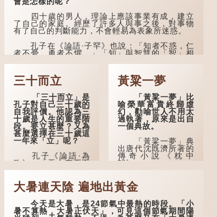
會是怎樣的呢？
四十歲的男人，理論上應該事業有成，建立
了自己的家庭。經歷了許多人與事之後，對事物
有了自己的判斷能力，不會輕易為表象所迷惑。
孔子在《論語·子罕》也說：「知者不惑，仁
者不憂，勇者不懼。」「知」與智慧的「智」相
通，四十歲的男人應已累積足夠智慧，不再對自
己的人生感到困惑、憂慮與恐懼。
三十而立
黃粱一夢
「三十而立」是
「黃粱一夢」比
孔子對自己三十歲的
喻榮華富貴終歸虛
自我評價。他認為三
幻，勸喻世人不用太
十歲是人生的重要階
過執著，原來是出自
段。要立甚麼？又為
一個典故。
甚麼選擇在三十歲這
一年來「立」呢？
「黃粱一夢」典
出唐代沈既濟所著的
孔子《論語·為
傳奇小說《枕中
政》：「吾十有五而
記》。
志於學，三十而立，
四十而不惑，五十而
典故是這樣的：
大暑連天陰 遍地出黃金
知天命，六十而耳
唐朝開元年間，有一
順，七十而從心所
個窮困潦倒的盧姓書
欲，不逾矩。」
生，在上京赴考的途
今天是大暑，是24節氣中最熱的時段。「小
中經過一間旅店休
暑不算熱，大暑正伏天」，可見這個節氣期間陽
在古代，男子一
息，碰巧遇到一位呂