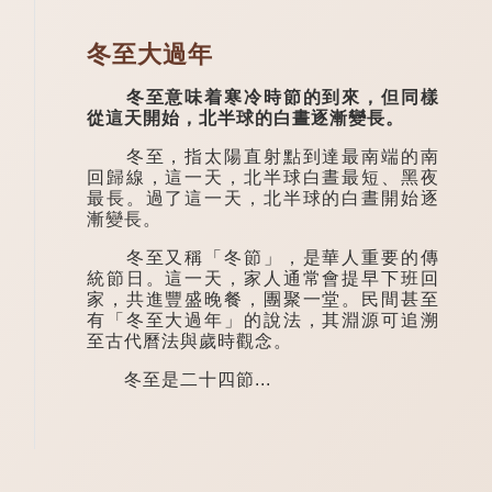
冬至大過年
冬至意味着寒冷時節的到來，但同樣
從這天開始，北半球的白晝逐漸變長。
冬至，指太陽直射點到達最南端的南
回歸線，這一天，北半球白晝最短、黑夜
最長。過了這一天，北半球的白晝開始逐
漸變長。
冬至又稱「冬節」，是華人重要的傳
統節日。這一天，家人通常會提早下班回
家，共進豐盛晚餐，團聚一堂。民間甚至
有「冬至大過年」的說法，其淵源可追溯
至古代曆法與歲時觀念。
冬至是二十四節...