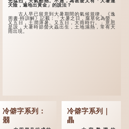
光猛烈，天氣酷熱。不過，為甚麼又有「大暑連
般於二十歲進行冠
姓道士，兩人暢談甚
天陰，遍地出黃金」的說法？
禮，冠禮完成後便是
歡。
成人，但由於未達壯
古人早已留意到大暑期間的氣候規律。《逸
年，所以又稱「弱
言談間，盧姓書
周書·時訓解》記載：「大暑之日，腐草化為螢。
冠」。《禮記·曲
生感慨自己雖貴為讀
又五日，土潤溽暑。又五日，大雨時行。」意思
禮》明確記載：「人
書人，但一直未能考
是說，大暑時節螢火蟲出生，土地濕熱，常有大
生十年曰幼，學；二
取功名，仍然貧困，
雨出現。
十曰弱，冠；三十曰
感到十分落泊。於
壯，有室。」這說明
是，道士拿出一個青
三十歲在...
瓷枕頭，讓...
冷僻字系列：
冷僻字系列｜
朤
瞐