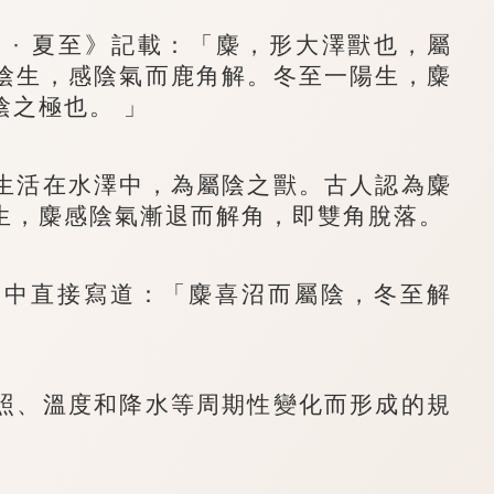
· 夏至》記載：「麋，形大澤獸也，屬
陰生，感陰氣而鹿角解。冬至一陽生，麋
陰之極也。 」
活在水澤中，為屬陰之獸。古人認為麋
生，麋感陰氣漸退而解角，即雙角脫落。
中直接寫道：「麋喜沼而屬陰，冬至解
、溫度和降水等周期性變化而形成的規