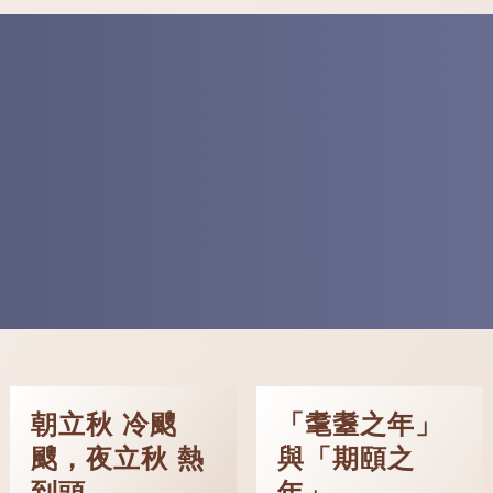
朝立秋 冷颼
「耄耋之年」
颼，夜立秋 熱
與「期頤之
到頭
年」