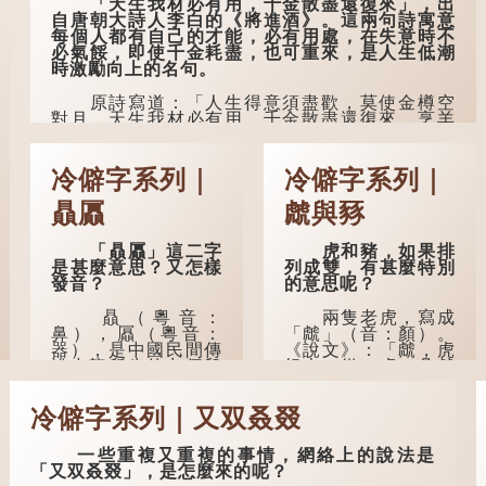
「天生我材必有用，千金散盡還復來」，出
自唐朝大詩人李白的《將進酒》。這兩句詩寓意
民間流傳有一種
每個人都有自己的才能，必有用處，在失意時不
說法，人會將一些不
必氣餒，即使千金耗盡，也可重來，是人生低潮
欲為人所知的記憶藏
時激勵向上的名句。
於頸後之處。如果忽
然吐真言，就好像被
原詩寫道：「人生得意須盡歡，莫使金樽空
不明東西（如鬼魂）
對月。天生我材必有用，千金散盡還復來。烹羊
在後腦拍了一下，藏
宰牛且為樂，會須一飲三百杯。」意思是說：上
在腦中的秘密便脫口
天給了我才能，必然有用到的地方；即使千金散
而出。因此「鬼拍...
去，也終會重新得到。
冷僻字系列｜
冷僻字系列｜
李白作此詩時，大約是天寶十一年。當時他
贔屭
虤與豩
已被唐玄宗賜金放還約八年，這期間經常與朋友
遊山玩水，部分詩作顯露出懷才...
「贔屭」這二字
虎和豬，如果排
是甚麼意思？又怎樣
列成雙，有甚麼特別
發音？
的意思呢？
贔（粵音：
兩隻老虎，寫成
鼻），屭（粵音：
「虤」（音：顏）。
器），是中國民間傳
《說文》：「虤，虎
說中龍所生的九個兒
怒也。從二虎。凡虤
子之一，外形像
之屬皆從虤。」代表
龜。
老虎發怒的樣子。唐
冷僻字系列｜又双叒叕
人詩中亦有「求閑未
得閑，眾誚瞋虤虤」
據明代楊慎《升
之句，意思是眾人的
庵外集》記載，龍生
一些重複又重複的事情，網絡上的說法是
譏諷讓人怒目而視。
九子的次序排列為：
「又双叒叕」，是怎麼來的呢？
贔屭、螭吻、蒲牢、