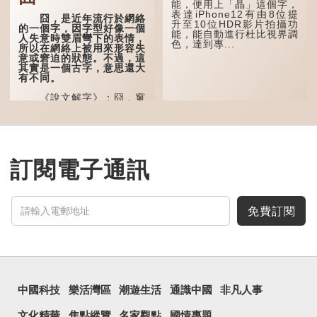
能，便用上「瞐」這個字，
宙等，形容政治清明，天下
表達iPhone12有由8位提
太平！
囧，是近年流行於網絡
升至10位HDR影片拍攝功
的一個字，因字型好像一個
能，能自動進行杜比視界調
「天空朤朤，任鳥兒高
人失意時雙眉彎下的表情，
色，達到專...
飛。」也是指天清氣明，鳥
所以在網絡上被用來形容失
兒可高飛。
意或窘迫的狀態。不過，這
其實是一個古字，意思還大
「朤朤脆脆」就是形容
有不同。
辦事爽快乾脆。我們熟...
《說文解字》：囧，窻
牖丽廔闿明。象形，本義是
透光通明的窗戶，跟「囪」
一樣都是「窗」的象形字。
甲骨文中又用作地名，古書
中的「黍于囧」表示在囧地
種黍。
訂閱電子通訊
這個古字十分少用，直
至21世紀，網絡上開始流
行表情符號，這個字也被網
民當做表情符號來用。
免費訂閱
囧字的「八」像一對委
屈的八字眉模樣，「口」像
驚訝、窘迫...
中國科技
樂活灣區
潮遊生活
通識中國
非凡人事
文化精華
焦點縱覽
名家觀點
國情專題