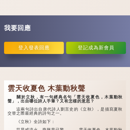
我要回應
登入
發表回應
登記
成為新會員
雲天收夏色 木葉動秋聲
關於立秋，有一句經典名句「雲天收夏色，木葉動秋
聲」，出自哪位詩人手筆？又有怎樣的意思？
這兩句詩出自唐代詩人劉言史的《立秋》，是描寫夏秋
交替之際最經典的詩句之一。
《立秋》全詩如下：
茲晨戒流火，商飆早已驚。 雲天收夏色，木葉動秋