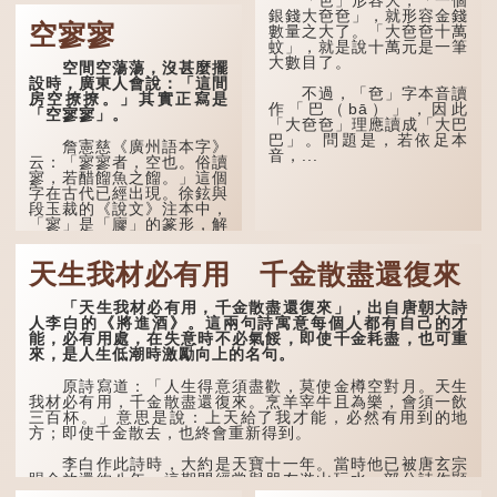
「不見棺材不落淚」的
銀錢大夿夿」，就形容金錢
原句，有說法是「不見棺材
空寥寥
數量之大了。「大夿夿十萬
不下淚」或「不見親棺不下
蚊」，就是說十萬元是一筆
淚」，出自明朝蘭陵笑笑生
大數目了。
空間空蕩蕩，沒甚麼擺
所著的《金瓶梅詞話》第九
設時，廣東人會說：「這間
十八回。原意是指人未親眼
不過，「夿」字本音讀
房空撩撩。」其實正寫是
見到親人棺木，便不會真正
作「巴（bā）」，因此
「空寥寥」。
感到悲傷；後來引申為比喻
「大夿夿」理應讀成「大巴
人執迷不悟，不到徹底失
巴」。問題是，若依足本
敗，便不肯罷休。
詹憲慈《廣州語本字》
音，...
云：「寥寥者，空也。俗讀
寥，若醋餾魚之餾。」這個
許多人對這上半句耳熟
字在古代已經出現。徐鉉與
能詳，但它其實還有下半句
段玉裁的《說文》注本中，
——「不到黃河心不死」...
「寥」是「廫」的篆形，解
作空渺、空虛。如《列仙傳
·安期先生》載琊阜老人故
天生我材必有用 千金散盡還復來
事，以「寥寥安期，虛質高
清」形容空虛無所事事。
「天生我材必有用，千金散盡還復來」，出自唐朝大詩
人李白的《將進酒》。這兩句詩寓意每個人都有自己的才
能，必有用處，在失意時不必氣餒，即使千金耗盡，也可重
來，是人生低潮時激勵向上的名句。
原詩寫道：「人生得意須盡歡，莫使金樽空對月。天生
我材必有用，千金散盡還復來。烹羊宰牛且為樂，會須一飲
三百杯。」意思是說：上天給了我才能，必然有用到的地
方；即使千金散去，也終會重新得到。
李白作此詩時，大約是天寶十一年。當時他已被唐玄宗
賜金放還約八年，這期間經常與朋友遊山玩水，部分詩作顯
露出懷才...