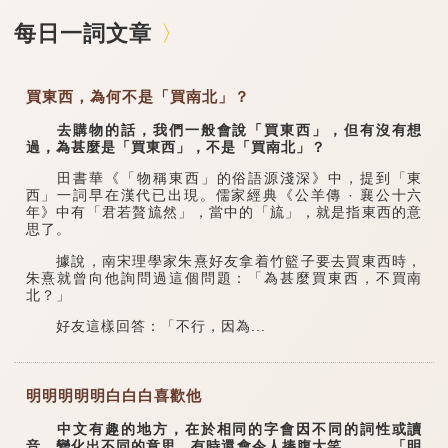
每日一詞文章
買東西，為何不是「買南北」？
去購物的話，我們一般會說「買東西」，但有沒有想
過，為甚麼是「買東西」，不是「買南北」？
田書華《「物稱東西」的俗語源淺深》中，提到「東
西」一詞早在漢代已出現。儒家經典《公羊傳 · 襄公十六
年》中有「君若贅旈然」，當中的「旈」，就是指東西的意
思了。
據說，南宋理學家朱熹好友拿着竹籃子要去買東西時，
朱熹就曾向他詢問過這個問題：「為甚麼買東西，不買南
北？」
好友這樣回答：「不行，因為...
明明明明明白白白喜歡他
中文有趣的地方，在於相同的字會因不同的詞性或讀
音，變化出不同的意思，有時還會令人捧腹大笑。 「明