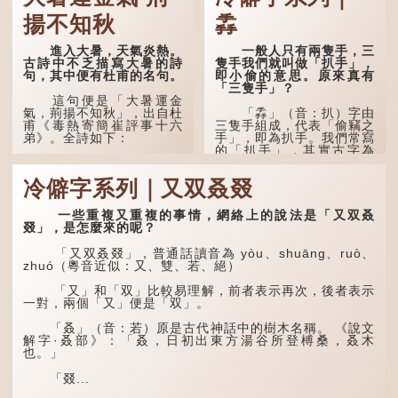
揚不知秋
掱
進入大暑，天氣炎熱。
一般人只有兩隻手，三
古詩中不乏描寫大暑的詩
隻手我們就叫做「扒手」，
句，其中便有杜甫的名句。
即小偷的意思。原來真有
「三隻手」？
這句便是「大暑運金
氣，荊揚不知秋」，出自杜
「掱」（音：扒）字由
甫《毒熱寄簡崔評事十六
三隻手組成，代表「偷竊之
弟》。全詩如下：
手」，即為扒手。我們常寫
的「扒手」，其實古字為
「掱手」。
大暑運金氣，荊揚不知
秋。
冷僻字系列｜又双叒叕
清·徐珂《清稗類鈔．
盜賊類．掱手》記載：「滬
林下有塌翼，水中無行
人呼翦綹賊曰掱手，猶言扒
舟。
一些重複又重複的事情，網絡上的說法是「又双叒
手也，亦曰癟三碼子。」
叕」，是怎麼來的呢？
五行當中「金」對應秋
其中「翦綹」即剪斷他
季，代表涼爽肅殺之氣。
「又双叒叕」，普通話讀音為 yòu、shuāng、ruò、
人衣帶以竊取錢物，是小偷
「運」是「運行」，生動地
zhuó（粵音近似：又、雙、若、絕）
的舊稱。而「掱手」也就是
描寫大暑的酷熱阻礙金氣流
手多多，擅自拿別人東西的
轉。「大暑運金氣」以誇張
「又」和「双」比較易理解，前者表示再次，後者表示
意思了...
手法描寫炎熱阻滯了季節更
一對，兩個「又」便是「双」。
替。
「叒」（音：若）原是古代神話中的樹木名稱。 《說文
「荊揚」指...
解字·叒部》：「叒，日初出東方湯谷所登榑桑，叒木
也。」
「叕...