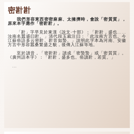
密卙卙
我們形容東西密密麻麻、太擁擠時，會說「密質質」，
原來本字應作「密卙卙」。
「卙」字早見於東漢《說文·十部》：「卙卙，盛也……
汝南名蠶盛曰卙。」清代段玉裁注曰：「此汝南方言也。今
江蘇俗語多云密卙。卙音如蟄。」說明此字本為河南、安徽
方言中形容蠶桑繁盛之貌，後傳入江蘇等地。
至於讀音，「密卙卙」讀成「密蟄蟄」或「密質質」。
《廣州語本字》：「卙卙，盛多也。俗讀卙，若質。」
...