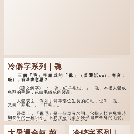
冷僻字系列｜毳
三個「毛」字組成的「毳」（普通話cuì，粵音：
脆），有甚麼意思？
《說文解字》 ：「毳，細羊毛也。」「毳」本指人體或
鳥獸的毛髮，或由毛織成的製品。
人體表面，例如手臂等部位生長的細毛，也叫「毳」，
又叫「寒毛」、「汗毛」。
醫學上，「毳毛」是一個專有名詞。它指人類在兒童時
期長出的一種細小、不易注意到卻又幾乎遍布全身的毛髮。
毳毛的密度因人而異，其長度則通常不會...
大暑運金氣 荊
冷僻字系列｜