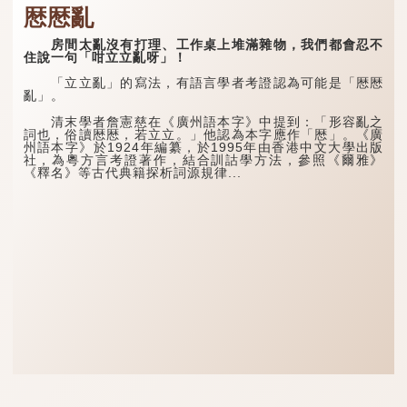
厯厯亂
房間太亂沒有打理、工作桌上堆滿雜物，我們都會忍不
住說一句「咁立立亂呀」！
「立立亂」的寫法，有語言學者考證認為可能是「厯厯
亂」。
清末學者詹憲慈在《廣州語本字》中提到：「形容亂之
詞也，俗讀厯厯，若立立。」他認為本字應作「厯」。《廣
州語本字》於1924年編纂，於1995年由香港中文大學出版
社，為粵方言考證著作，結合訓詁學方法，參照《爾雅》
《釋名》等古代典籍探析詞源規律...