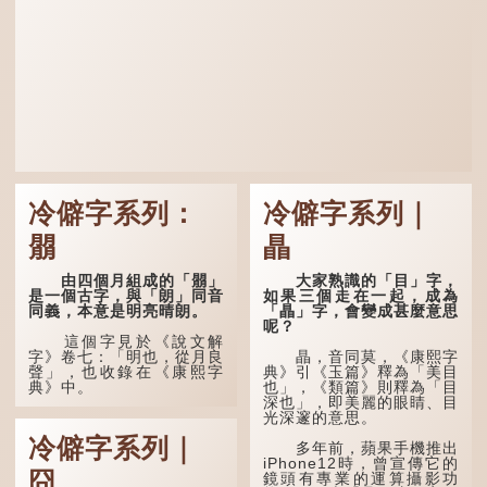
冷僻字系列：
冷僻字系列｜
朤
瞐
由四個月組成的「朤」
大家熟識的「目」字，
是一個古字，與「朗」同音
如果三個走在一起，成為
同義，本意是明亮晴朗。
「瞐」字，會變成甚麼意思
呢？
這個字見於《說文解
字》卷七：「明也，從月良
瞐，音同莫，《康熙字
聲」，也收錄在《康熙字
典》引《玉篇》釋為「美目
典》中。
也」，《類篇》則釋為「目
深也」，即美麗的眼睛、目
光深邃的意思。
這個字，用法頗多。
冷僻字系列｜
多年前，蘋果手機推出
「朤朤乾坤，捨我其
iPhone12時，曾宣傳它的
誰。」乾坤是《周易》中的
囧
鏡頭有專業的運算攝影功
兩個卦名，這裏指天地、宇