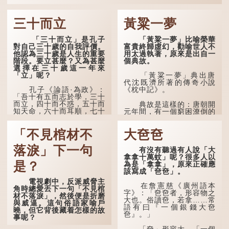
三十而立
黃粱一夢
「三十而立」是孔子
「黃粱一夢」比喻榮華
對自己三十歲的自我評價。
富貴終歸虛幻，勸喻世人不
他認為三十歲是人生的重要
用太過執著，原來是出自一
階段。要立甚麼？又為甚麼
個典故。
選擇在三十歲這一年來
「立」呢？
「黃粱一夢」典出唐
代沈既濟所著的傳奇小說
孔子《論語·為政》：
《枕中記》。
「吾十有五而志於學，三十
而立，四十而不惑，五十而
典故是這樣的：唐朝開
知天命，六十而耳順，七十
元年間，有一個窮困潦倒的
而從心所欲，不逾矩。」
盧姓書生，在上京赴考的途
中經過一間旅店休息，碰巧
「不見棺材不
大夿夿
在古代，男子一般於二
遇到一位呂姓道士，兩人暢
十歲進行冠禮，冠禮完成後
談甚歡。
便是成人，但由於未達壯
落淚」下一句
有沒有聽過有人說「大
年，所以又稱「弱冠」。
言談間，盧姓書生感慨
拿拿十萬蚊」呢？很多人以
《禮記·曲禮》明確記載：
自己雖貴為讀書人，但一直
是？
為是「拿拿」，原來正確應
「人生十年曰幼，學；二十
未能考取功名，仍然貧困，
該寫成「夿夿」。
曰弱，冠；三十曰壯，有
感到十分落泊。於是，道士
電視劇中，反派威脅主
室。」這說明三十歲在...
拿出一個青瓷枕頭，讓...
在詹憲慈《廣州語本
角時總愛丟下一句「不見棺
字》：「夿夿者，形容物之
材不落淚」，然後便是折磨
大也。俗讀夿，若拿……常
與威逼。這句俗語家喻戶
語有曰『一個銀錢大夿
曉，但它背後藏着怎樣的故
夿』。」
事呢？
「夿」形容大，「一個