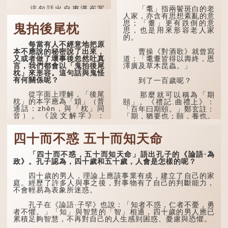
這句話出自東漢崔寔
「耄」指兩鬢斑白的老
《四民月令》：「朝立秋，
人家，亦含有思想紊亂的意
冷颼颼；夜立秋，熱到
思；「耋」更有跌倒的意
鬼拍後尾枕
頭」。到了清代，顧祿在
思，也是用來形容老人家
《清嘉錄》中記錄蘇州風俗
的。
每當有人不經意地把原
時，也引用了這句諺語。不
本不應說的秘密說了出來，
過當地百姓的口頭說法是
曹操《對酒歌》就曾寫
又或者做了壞事後忽然吐真
「朝立秋，渹颼颼；夜立
道：「耄耋皆得以壽終，恩
言，我們都會以「鬼拍後尾
秋，熱吽吽」。雖然用字略
澤廣及草木昆蟲。」
枕」來形容。這句話與鬼怪
有不同，但意思完全一致。
有何關係呢？
到了一百歲呢？
那麼，這句話到底準不
從字面上理解，「後尾
準呢？它反映了古人的一種
那麼就可以稱為「期
枕」的本字應為「䪴」（普
樸素觀察：如果立秋的精
頤」。《禮記.曲禮上》：
通話：zhěn，與「枕」同
確...
「百年曰期頤。」鄭玄註：
音）。《說文解字》：
「期，猶要也；頤，養也。
「䪴，項枕也。」意思是頭
不知衣服食味，孝子要盡養
後部與枕頭接觸的地方。
道...
四十而不惑 五十而知天命
民間流傳有一種說法，
人會將一些不欲為人所知的
「四十而不惑，五十而知天命」語出孔子的《論語·為
記憶藏於頸後之處。如果忽
政》。孔子認為，四十歲和五十歲，人會是怎樣的呢？
然吐真言，就好像被不明東
西（如鬼魂）在後腦拍了一
四十歲的男人，理論上應該事業有成，建立了自己的家
下，藏在腦中的秘密便脫口
庭。經歷了許多人與事之後，對事物有了自己的判斷能力，
而出。因此「鬼拍...
不會輕易為表象所迷惑。
孔子在《論語·子罕》也說：「知者不惑，仁者不憂，勇
者不懼。」「知」與智慧的「智」相通，四十歲的男人應已
累積足夠智慧，不再對自己的人生感到困惑、憂慮與恐懼。