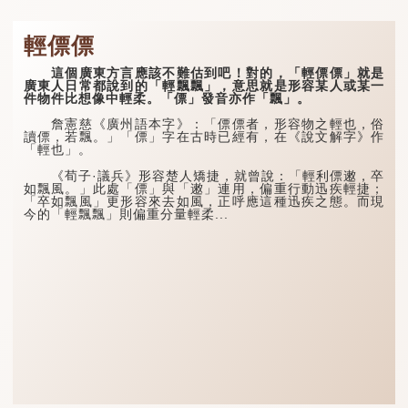
輕僄僄
這個廣東方言應該不難估到吧！對的，「輕僄僄」就是
廣東人日常都說到的「輕飄飄」，意思就是形容某人或某一
件物件比想像中輕柔。「僄」發音亦作「飄」。
詹憲慈《廣州語本字》：「僄僄者，形容物之輕也，俗
讀僄，若飄。」「僄」字在古時已經有，在《說文解字》作
「輕也」。
《荀子·議兵》形容楚人矯捷，就曾說：「輕利僄遫，卒
如飄風。」此處「僄」與「遫」連用，偏重行動迅疾輕捷；
「卒如飄風」更形容來去如風，正呼應這種迅疾之態。而現
今的「輕飄飄」則偏重分量輕柔...