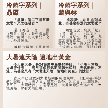
冷僻字系列｜
冷僻字系列｜
贔屭
虤與豩
「贔屭」這二字是甚麼
虎和豬，如果排列成
意思？又怎樣發音？
雙，有甚麼特別的意思呢？
贔（粵音：鼻），屭
兩隻老虎，寫成「虤」
（粵音：器），是中國民間
（音：顏）。《說文》：
傳說中龍所生的九個兒子之
「虤，虎怒也。從二虎。凡
一，外形像龜。
虤之屬皆從虤。」代表老虎
發怒的樣子。唐人詩中亦有
「求閑未得閑，眾誚瞋虤
據明代楊慎《升庵外
虤」之句，意思是眾人的譏
集》記載，龍生九子的次序
諷讓人怒目而視。
排列為：贔屭、螭吻、蒲
大暑連天陰 遍地出黃金
牢、狴犴、饕餮、蚣蝮、睚
眥、狻猊、椒圖（此為其中
兩隻豬，則為「豩」
一種說法）。
（音：賓）。甲骨文從二
今天是大暑，是24節氣中最熱的時段。「小暑不算熱，
「豕」，象豬相追逐的樣
大暑正伏天」，可見這個節氣期間陽光猛烈，天氣酷熱。不
子。《同文備考》另有一說
龍九子外形與能力各有
過，為甚麼又有「大暑連天陰，遍地出黃金」的說法？
「豩，豕亂群。」意指一
不同，其中，贔屭原形像
群...
龜，因為能負重，多作為碑
古人早已留意到大暑期間的氣候規律。《逸周書·時訓
座，有「碑下龜...
解》記載：「大暑之日，腐草化為螢。又五日，土潤溽暑。
又五日，大雨時行。」意思是說，大暑時節螢火蟲出生，土
地濕熱，常有大雨出現。