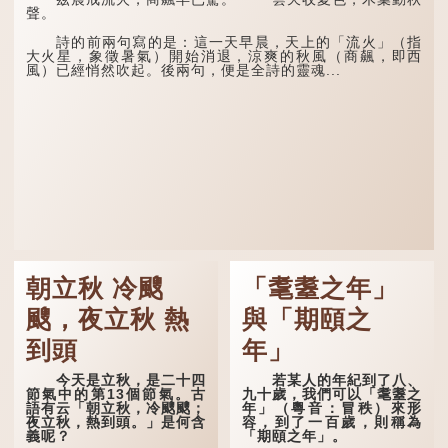
聲。
詩的前兩句寫的是：這一天早晨，天上的「流火」（指
大火星，象徵暑氣）開始消退，涼爽的秋風（商飆，即西
風）已經悄然吹起。後兩句，便是全詩的靈魂...
朝立秋 冷颼
「耄耋之年」
颼，夜立秋 熱
與「期頤之
到頭
年」
今天是立秋，是二十四
若某人的年紀到了八、
節氣中的第13個節氣。古
九十歲，我們可以「耄耋之
語有云「朝立秋，冷颼颼；
年」（粵音：冒秩）來形
夜立秋，熱到頭。」是何含
容，到了一百歲，則稱為
義呢？
「期頤之年」。