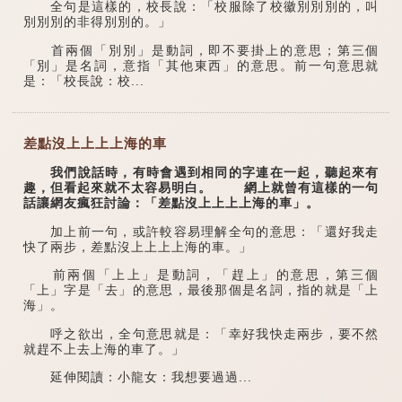
全句是這樣的，校長說：「校服除了校徽別別別的，叫
別別別的非得別別的。」
首兩個「別別」是動詞，即不要掛上的意思；第三個
「別」是名詞，意指「其他東西」的意思。前一句意思就
是：「校長說：校...
差點沒上上上上海的車
我們說話時，有時會遇到相同的字連在一起，聽起來有
趣，但看起來就不太容易明白。 網上就曾有這樣的一句
話讓網友瘋狂討論：「差點沒上上上上海的車」。
加上前一句，或許較容易理解全句的意思：「還好我走
快了兩步，差點沒上上上上海的車。」
前兩個「上上」是動詞，「趕上」的意思，第三個
「上」字是「去」的意思，最後那個是名詞，指的就是「上
海」。
呼之欲出，全句意思就是：「幸好我快走兩步，要不然
就趕不上去上海的車了。」
延伸閱讀：小龍女：我想要過過...