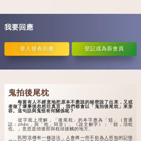
我要回應
登入
發表回應
登記
成為新會員
鬼拍後尾枕
每當有人不經意地把原本不應說的秘密說了出來，又或
者做了壞事後忽然吐真言，我們都會以「鬼拍後尾枕」來形
容。這句話與鬼怪有何關係呢？
從字面上理解，「後尾枕」的本字應為「䪴」（普通
話：zhěn，與「枕」同音）。《說文解字》：「䪴，項枕
也。」意思是頭後部與枕頭接觸的地方。
民間流傳有一種說法，人會將一些不欲為人所知的記憶