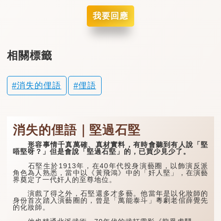
我要回應
相關標籤
消失的俚語
俚語
消失的俚語｜堅過石堅
形容事情千真萬確、真材實料，有時會聽到有人說「堅
唔堅呀？」但是會說「堅過石堅」的，已買少見少了。
石堅生於1913年，在40年代投身演藝圈，以飾演反派
角色為人熟悉，當中以《黃飛鴻》中的「奸人堅」，在演藝
界奠定了一代奸人的至尊地位。
演戲了得之外，石堅還多才多藝。他當年是以化妝師的
身份首次踏入演藝圈的，曾是「萬能泰斗」粵劇老倌薛覺先
的化妝師。