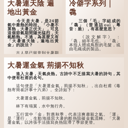
大暑連天陰 遍
冷僻字系列｜
地出黃金
毳
今天是大暑，是24節
三個「毛」字組成的
氣中最熱的時段。「小暑不
「毳」（普通話cuì，粵
算熱，大暑正伏天」，可見
音：脆），有甚麼意思？
這個節氣期間陽光猛烈，天
氣酷熱。不過，為甚麼又有
《說文解字》 ：
「大暑連天陰，遍地出黃
「毳，細羊毛也。」「毳」
金」的說法？
本指人體或鳥獸的毛髮，或
由毛織成的製品。
古人早已留意到大暑期
間的氣候規律。《逸周書·
人體表面，例如手臂等
時訓解》記載：「大暑之
部位生長的細毛，也叫
大暑運金氣 荊揚不知秋
日，腐草化為螢。又五日，
「毳」，又叫「寒毛」、
土潤溽暑。又五日，大雨時
「汗毛」。
行。」意思是說，大暑時節
進入大暑，天氣炎熱。古詩中不乏描寫大暑的詩句，其
螢火蟲出生，土地濕熱，常
醫學上，「毳毛」是一
中便有杜甫的名句。
有大雨出現。
個專有名詞。它指人類在兒
童時期長出的一種細小、不
這句便是「大暑運金氣，荊揚不知秋」，出自杜甫《毒
易注意到卻又幾乎遍布全身
熱寄簡崔評事十六弟》。全詩如下：
的毛髮。毳毛的密度因人而
異，其長度則通常不會...
大暑運金氣，荊揚不知秋。
林下有塌翼，水中無行舟。
五行當中「金」對應秋季，代表涼爽肅殺之氣。「運」
是「運行」，生動地描寫大暑的酷熱阻礙金氣流轉。「大暑
運金氣」以誇張手法描寫炎熱阻滯了季節更替。