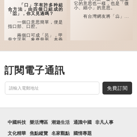
表達iPhone12有由8位提
它的意思也一樣，也是「微
「口」字有許多种組
升至10位HDR影片拍攝功
小、細小」的意思。
合方法，由四個口組成的
能，能自動進行杜比視界調
「㗊」，你又見過嗎？
色，達到專...
有台灣網友將「尛」...
一個口意思簡單，便是
指口部、口腔。
兩個口可成「呂」，甲
骨文字形，象脊骨形，本義
是指脊椎骨，中間有一條豎
線把脊椎段串聯起來。現代
通用為姓氏。兩個口也可以
寫成「吅」（音：喧），古
同「喧」，是大聲呼叫的意
思。
訂閱電子通訊
三個口為「品」，這個
字用法最為普遍。始見於商
代甲骨文，古字形從三口，
表示眾多。《說文解...
免費訂閱
中國科技
樂活灣區
潮遊生活
通識中國
非凡人事
文化精華
焦點縱覽
名家觀點
國情專題