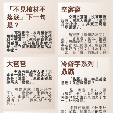
考取功名，仍然貧困，感到十分落泊。於是，道士拿出一個
青瓷枕頭，讓...
「不見棺材不
空寥寥
落淚」下一句
空間空蕩蕩，沒甚麼擺
設時，廣東人會說：「這間
是？
房空撩撩。」其實正寫是
「空寥寥」。
電視劇中，反派威脅主
詹憲慈《廣州語本字》
角時總愛丟下一句「不見棺
云：「寥寥者，空也。俗讀
材不落淚」，然後便是折磨
寥，若醋餾魚之餾。」這個
與威逼。這句俗語家喻戶
字在古代已經出現。徐鉉與
曉，但它背後藏着怎樣的故
段玉裁的《說文》注本中，
事呢？
「寥」是「廫」的篆形，解
作空渺、空虛。如《列仙傳
「不見棺材不落淚」的
·安期先生》載琊阜老人故
原句，有說法是「不見棺材
大夿夿
冷僻字系列｜
事，以「寥寥安期，虛質高
不下淚」或「不見親棺不下
清」形容空虛無所事事。
淚」，出自明朝蘭陵笑笑生
贔屭
有沒有聽過有人說「大
所著的《金瓶梅詞話》第九
拿拿十萬蚊」呢？很多人以
十八回。原意是指人未親眼
為是「拿拿」，原來正確應
見到親人棺木，便不會真正
「贔屭」這二字是甚麼
該寫成「夿夿」。
感到悲傷；後來引申為比喻
意思？又怎樣發音？
人執迷不悟，不到徹底失
敗，便不肯罷休。
在詹憲慈《廣州語本
贔（粵音：鼻），屭
字》：「夿夿者，形容物之
（粵音：器），是中國民間
大也。俗讀夿，若拿……常
許多人對這上半句耳熟
傳說中龍所生的九個兒子之
語有曰『一個銀錢大夿
能詳，但它其實還有下半句
一，外形像龜。
夿』。」
——「不到黃河心不死」...
據明代楊慎《升庵外
「夿」形容大，「一個
集》記載，龍生九子的次序