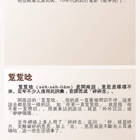
他也精通北派武術。70年代的武打電影《龍爭虎鬥...
踅踅唸
踅踅唸（se̍h-se̍h-liām）是閩南語，意思是喋喋不
休。近年不少人借用此詞彙，音譯而成「碎碎念」。
閩南語的「踅踅唸」，指的是一直重複嘮叨不停，說來
說去都是說一樣的話。 如「你莫一直踅踅唸」，就是指「你
不要一直嘮叨」。用廣東話的說法，就是「吟吟沉沉」或
「咿咿哦哦」。
近年網絡上多人用了「碎碎念」這詞，「碎」就是碎
片、支離破碎的意思，加上「念」，意思就是不斷在人耳邊
嘀咕，說一些生活瑣事了。