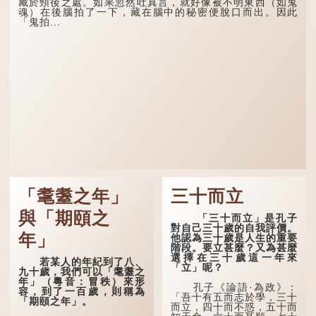
藏於頸後之處。如果忽然吐真言，就好像被不明東西（如鬼
魂）在後腦拍了一下，藏在腦中的秘密便脫口而出。因此
「鬼拍...
「耄耋之年」
三十而立
與「期頤之
「三十而立」是孔子
對自己三十歲的自我評價。
年」
他認為三十歲是人生的重要
階段。要立甚麼？又為甚麼
選擇在三十歲這一年來
若某人的年紀到了八、
「立」呢？
九十歲，我們可以「耄耋之
年」（粵音：冒秩）來形
孔子《論語·為政》：
容，到了一百歲，則稱為
「吾十有五而志於學，三十
「期頤之年」。
而立，四十而不惑，五十而