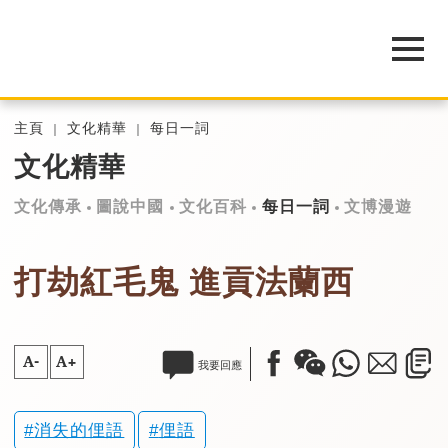
主頁
文化精華
每日一詞
文化精華
文化傳承
圖說中國
文化百科
每日一詞
文博漫遊
打劫紅毛鬼 進貢法蘭西
A-
A+
我要回應
消失的俚語
俚語