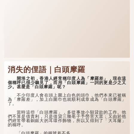
消失的俚語｜白頭摩羅
開埠之初，香港人經常稱印度人為「摩羅差」，現在這
個稱呼已很少聽見了，而用「白頭摩羅」一詞的更是少之又
少。甚麼是「白頭摩羅」呢？
不少印度人會在頭上圍上白色的頭巾，他們本來已被稱
為「摩羅差」，加上白圍巾也就順利成章成為「白頭摩羅」
了。
當時這些「白頭摩羅」，多從事放小額貸款的工作。他
們不算是借貴利，只是借貸三幾亳子予勞苦大眾；又由於他
們經常帶着銅銀大的耳環作飾物，所以又得到了「大耳窿」
的稱呼。
「白頭摩羅」的稱號差不多...