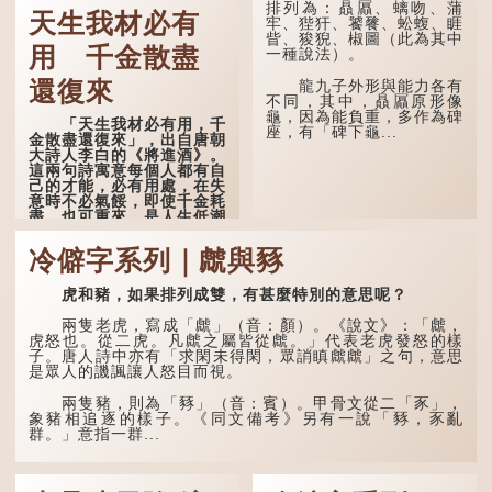
銀錢大夿夿」，就形容金錢
排列為：贔屭、螭吻、蒲
天生我材必有
數量之大了。「大夿夿十萬
牢、狴犴、饕餮、蚣蝮、睚
蚊」，就是說十萬元是一筆
眥、狻猊、椒圖（此為其中
大數目了。
用 千金散盡
一種說法）。
不過，「夿」字本音讀
龍九子外形與能力各有
還復來
作「巴（bā）」，因此
不同，其中，贔屭原形像
「大夿夿」理應讀成「大巴
龜，因為能負重，多作為碑
「天生我材必有用，千
巴」。問題是，若依足本
座，有「碑下龜...
金散盡還復來」，出自唐朝
音，...
大詩人李白的《將進酒》。
這兩句詩寓意每個人都有自
己的才能，必有用處，在失
意時不必氣餒，即使千金耗
盡，也可重來，是人生低潮
時激勵向上的名句。
冷僻字系列｜虤與豩
原詩寫道：「人生得意
須盡歡，莫使金樽空對月。
虎和豬，如果排列成雙，有甚麼特別的意思呢？
天生我材必有用，千金散盡
還復來。烹羊宰牛且為樂，
會須一飲三百杯。」意思是
兩隻老虎，寫成「虤」（音：顏）。《說文》：「虤，
說：上天給了我才能，必然
虎怒也。從二虎。凡虤之屬皆從虤。」代表老虎發怒的樣
有用到的地方；即使千金散
子。唐人詩中亦有「求閑未得閑，眾誚瞋虤虤」之句，意思
去，也終會重新得到。
是眾人的譏諷讓人怒目而視。
李白作此詩時，大約是
兩隻豬，則為「豩」（音：賓）。甲骨文從二「豕」，
天寶十一年。當時他已被唐
象豬相追逐的樣子。《同文備考》另有一說「豩，豕亂
玄宗賜金放還約八年，這期
群。」意指一群...
間經常與朋友遊山玩水，部
分詩作顯露出懷才...