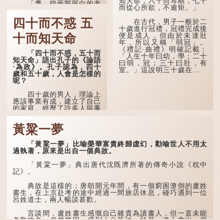
知天命，六十而耳順，七十
「耄」指兩鬢斑白的老
而從心所欲，不逾矩。」
人家，亦含有思想紊亂的意
思；「耋」更有跌倒的意
四十而不惑 五
在古代，男子一般於二
思，也是用來形容老人家
十歲進行冠禮，冠禮完成後
的。
便是成人，但由於未達壯
十而知天命
年，所以又稱「弱冠」。
曹操《對酒歌》就曾寫
《禮記·曲禮》明確記載：
道：「耄耋皆得以壽終，恩
「四十而不惑，五十而
「人生十年曰幼，學；二十
澤廣及草木昆蟲。」
知天命」語出孔子的《論語
曰弱，冠；三十曰壯，有
·為政》。孔子認為，四十
室。」這說明三十歲在...
到了一百歲呢？
歲和五十歲，人會是怎樣的
呢？
那麼就可以稱為「期
頤」。《禮記.曲禮上》：
四十歲的男人，理論上
「百年曰期頤。」鄭玄註：
應該事業有成，建立了自己
「期，猶要也；頤，養也。
的家庭。經歷了許多人與事
不知衣服食味，孝子要盡養
之後，對事物有了自己的判
道...
斷能力，不會輕易為表象所
黃粱一夢
迷惑。
孔子在《論語·子罕》
「黃粱一夢」比喻榮華富貴終歸虛幻，勸喻世人不用太
也說：「知者不惑，仁者不
過執著，原來是出自一個典故。
憂，勇者不懼。」「知」與
智慧的「智」相通，四十歲
「黃粱一夢」典出唐代沈既濟所著的傳奇小說《枕中
的男人應已累積足夠智慧，
記》。
不再對自己的人生感到困
惑、憂慮與恐懼。
典故是這樣的：唐朝開元年間，有一個窮困潦倒的盧姓
書生，在上京赴考的途中經過一間旅店休息，碰巧遇到一位
呂姓道士，兩人暢談甚歡。
言談間，盧姓書生感慨自己雖貴為讀書人，但一直未能