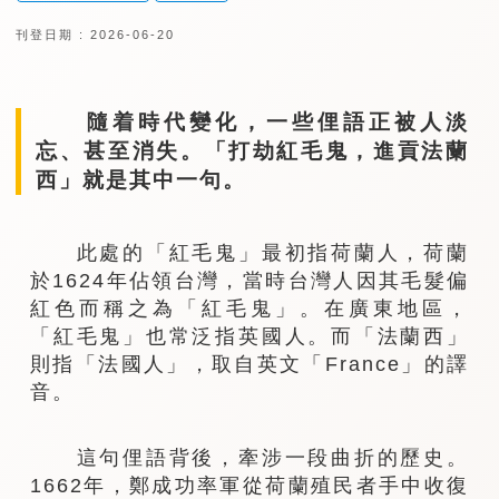
刊登日期 : 2026-06-20
隨着時代變化，一些俚語正被人淡
忘、甚至消失。「打劫紅毛鬼，進貢法蘭
西」就是其中一句。
此處的「紅毛鬼」最初指荷蘭人，荷蘭
於1624年佔領台灣，當時台灣人因其毛髮偏
紅色而稱之為「紅毛鬼」。在廣東地區，
「紅毛鬼」也常泛指英國人。而「法蘭西」
則指「法國人」，取自英文「France」的譯
音。
這句俚語背後，牽涉一段曲折的歷史。
1662年，鄭成功率軍從荷蘭殖民者手中收復