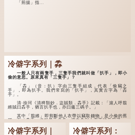
「荊揚」指...
冷僻字系列｜掱
一般人只有兩隻手，三隻手我們就叫做「扒手」，即小
偷的意思。原來真有「三隻手」？
「掱」（音：扒）字由三隻手組成，代表「偷竊之
手」，即為扒手。我們常寫的「扒手」，其實古字為「掱
手」。
清·徐珂《清稗類鈔．盜賊類．掱手》記載：「滬人呼翦
綹賊曰掱手，猶言扒手也，亦曰癟三碼子。」
其中「翦綹」即剪斷他人衣帶以竊取錢物，是小偷的舊
稱。而「掱手」也就是手多多，擅自拿別人東西的意思了...
冷僻字系列｜
冷僻字系列：