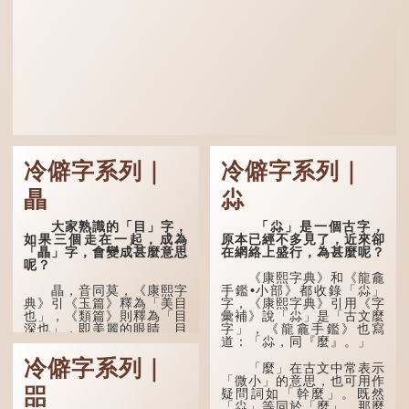
冷僻字系列｜
冷僻字系列｜
瞐
尛
大家熟識的「目」字，
「尛」是一個古字，
如果三個走在一起，成為
原本已經不多見了，近來卻
「瞐」字，會變成甚麼意思
在網絡上盛行，為甚麼呢？
呢？
《康熙字典》和《龍龕
瞐，音同莫，《康熙字
手鑑•小部》都收錄「尛」
典》引《玉篇》釋為「美目
字，《康熙字典》引用《字
也」，《類篇》則釋為「目
彙補》說「尛」是「古文麼
深也」，即美麗的眼睛、目
字」，《龍龕手鑑》也寫
光深邃的意思。
道：「尛，同『麼』。」
冷僻字系列｜
多年前，蘋果手機推出
「麼」在古文中常表示
iPhone12時，曾宣傳它的
「微小」的意思，也可用作
㗊
鏡頭有專業的運算攝影功
疑問詞如「幹麼」。既然
能，便用上「瞐」這個字，
「尛」等同於「麼」，那麼