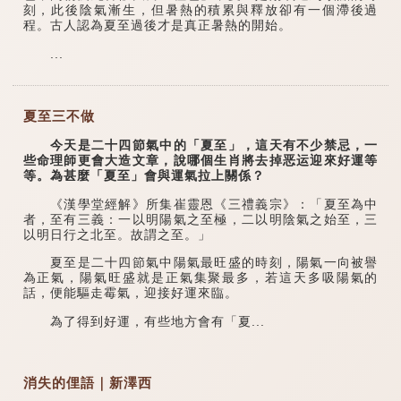
刻，此後陰氣漸生，但暑熱的積累與釋放卻有一個滯後過
程。古人認為夏至過後才是真正暑熱的開始。
...
夏至三不做
今天是二十四節氣中的「夏至」，這天有不少禁忌，一
些命理師更會大造文章，說哪個生肖將去掉恶运迎來好運等
等。為甚麼「夏至」會與運氣拉上關係？
《漢學堂經解》所集崔靈恩《三禮義宗》：「夏至為中
者，至有三義：一以明陽氣之至極，二以明陰氣之始至，三
以明日行之北至。故謂之至。」
夏至是二十四節氣中陽氣最旺盛的時刻，陽氣一向被譽
為正氣，陽氣旺盛就是正氣集聚最多，若這天多吸陽氣的
話，便能驅走霉氣，迎接好運來臨。
為了得到好運，有些地方會有「夏...
消失的俚語｜新澤西