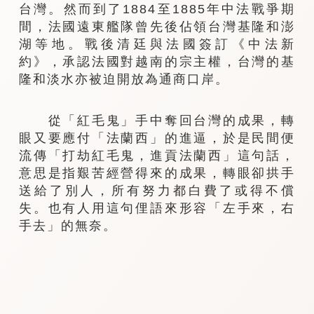
台灣。然而到了1884至1885年中法戰爭期
間，法國遠東艦隊曾先後佔領台灣基隆和澎
湖等地。戰後清廷與法國簽訂《中法新
約》，承認法國對越南的宗主權，台灣的基
隆和淡水亦被迫開放為通商口岸。
從「紅毛鬼」手中奪回台灣的成果，轉
眼又要應付「法蘭西」的進逼，於是民間便
流傳「打劫紅毛鬼，進貢法蘭西」這句話，
意思是指艱苦經營得來的成果，轉眼卻拱手
送給了別人，所有努力都白費了或得不償
失。也有人用這句俚語來形容「左手來，右
手去」的無奈。