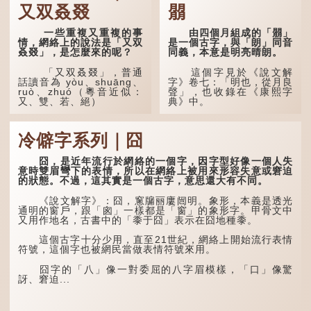
又双叒叕
朤
一些重複又重複的事
由四個月組成的「朤」
情，網絡上的說法是「又双
是一個古字，與「朗」同音
叒叕」，是怎麼來的呢？
同義，本意是明亮晴朗。
「又双叒叕」，普通
這個字見於《說文解
話讀音為 yòu、shuāng、
字》卷七：「明也，從月良
ruò、zhuó（粵音近似：
聲」，也收錄在《康熙字
又、雙、若、絕）
典》中。
「又」和「双」比較
這個字，用法頗多。
易理解，前者表示再次，後
冷僻字系列｜囧
者表示一對，兩個「又」便
「朤朤乾坤，捨我其
是「双」。
誰。」乾坤是《周易》中的
兩個卦名，這裏指天地、宇
囧，是近年流行於網絡的一個字，因字型好像一個人失
「叒」（音：若）原是
宙等，形容政治清明，天下
意時雙眉彎下的表情，所以在網絡上被用來形容失意或窘迫
古代神話中的樹木名
太平！
的狀態。不過，這其實是一個古字，意思還大有不同。
稱。 《說文解字·叒部》：
「叒，日初出東方湯谷所登
「天空朤朤，任鳥兒高
《說文解字》：囧，窻牖丽廔闿明。象形，本義是透光
榑桑，叒木也。」
飛。」也是指天清氣明，鳥
通明的窗戶，跟「囪」一樣都是「窗」的象形字。甲骨文中
兒可高飛。
又用作地名，古書中的「黍于囧」表示在囧地種黍。
「叕...
「朤朤脆脆」就是形容
這個古字十分少用，直至21世紀，網絡上開始流行表情
辦事爽快乾脆。我們熟...
符號，這個字也被網民當做表情符號來用。
囧字的「八」像一對委屈的八字眉模樣，「口」像驚
訝、窘迫...