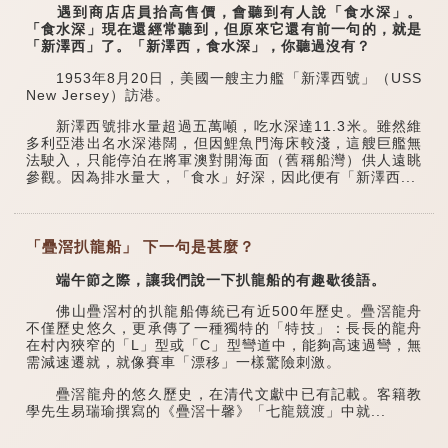
遇到商店店員抬高售價，會聽到有人說「食水深」。
「食水深」現在還經常聽到，但原來它還有前一句的，就是
「新澤西」了。「新澤西，食水深」，你聽過沒有？
1953年8月20日，美國一艘主力艦「新澤西號」（USS
New Jersey）訪港。
新澤西號排水量超過五萬噸，吃水深達11.3米。雖然維
多利亞港出名水深港闊，但因鯉魚門海床較淺，這艘巨艦無
法駛入，只能停泊在將軍澳對開海面（舊稱船灣）供人遠眺
參觀。因為排水量大，「食水」好深，因此便有「新澤西...
「疊滘扒龍船」 下一句是甚麼？
端午節之際，讓我們說一下扒龍船的有趣歇後語。
佛山疊滘村的扒龍船傳統已有近500年歷史。疊滘龍舟
不僅歷史悠久，更承傳了一種獨特的「特技」：長長的龍舟
在村內狹窄的「L」型或「C」型彎道中，能夠高速過彎，無
需減速遷就，就像賽車「漂移」一樣驚險刺激。
疊滘龍舟的悠久歷史，在清代文獻中已有記載。客籍教
學先生易瑞瑜撰寫的《疊滘十馨》「七龍競渡」中就...