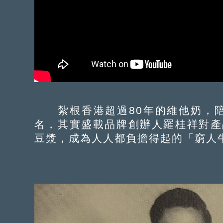
紮根香港超過80年的維他奶，陪
名，其實盛載品牌創辦人羅桂祥對產
豆漿，成為人人都負擔得起的「窮人