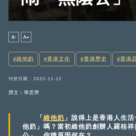
A-
A+
維他奶
香港文化
香港歷史
香港
刊登日期 : 2022-11-12
撰文︰華思齊
「
維他奶
」說得上是香港人生活
他奶」嗎？當初維他奶創辦人羅桂祥
公」。你猜原因何在？