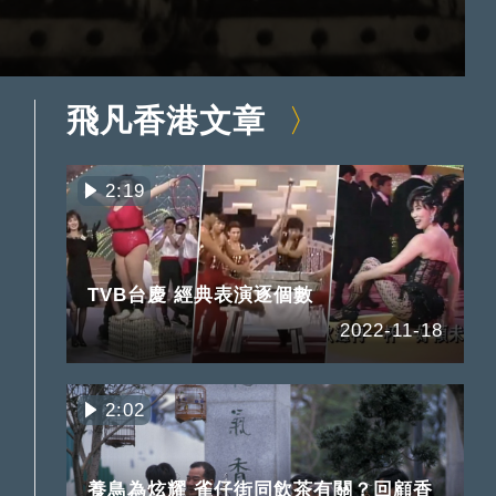
飛凡香港文章
2:19
TVB台慶 經典表演逐個數
2022-11-18
2:02
養鳥為炫耀 雀仔街同飲茶有關？回顧香