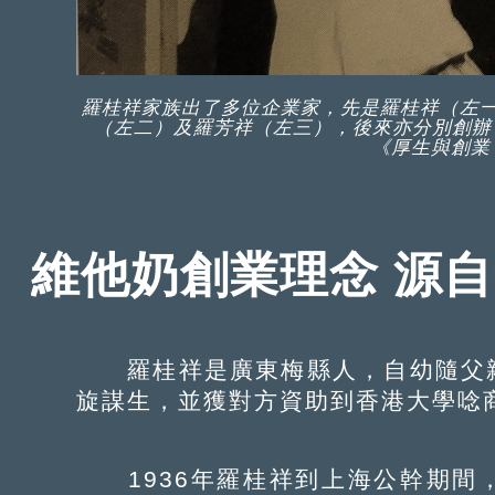
羅桂祥家族出了多位企業家，先是羅桂祥（左一
（左二）及羅芳祥（左三），後來亦分別創辦
《厚生與創業
維他奶創業理念 源
羅桂祥是廣東梅縣人，自幼隨父親
旋謀生，並獲對方資助到香港大學唸
1936年羅桂祥到上海公幹期間