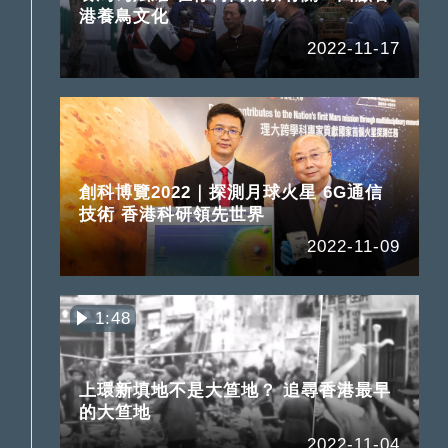
港養鳥文化
2022-11-17
創科博覽2022｜探測月球火星 6G通信
技術 香港科研領先世界
2022-11-09
1:48
上環新填地不是大笪地？ 追尋香港最早
的大笪地
2022-11-04