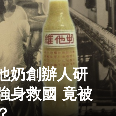
他奶創辦人研
強身救國 竟被
？