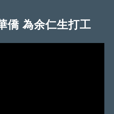
華僑 為余仁生打工