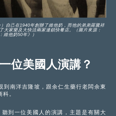
）自己在1940年創辦了維他奶，而他的弟弟羅騰祥
了大家樂及大快活兩家連鎖快餐店。（圖片來源：
：維他奶50年》）
自一位美國人演講？
到南洋吉隆坡，跟余仁生藥行老闆余東
商科。
，聽到一位美國人的演講，主題是有關大