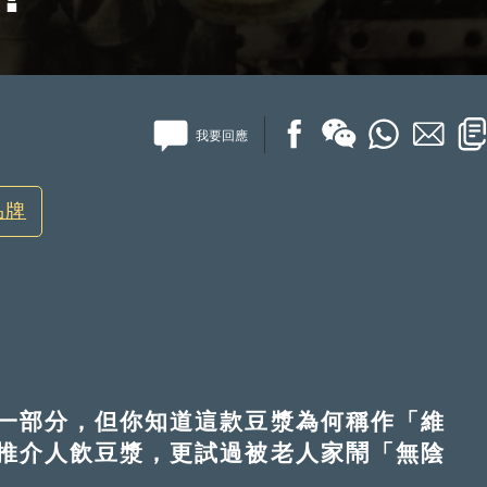
我要回應
品牌
一部分，但你知道這款豆漿為何稱作「維
推介人飲豆漿，更試過被老人家鬧「無陰