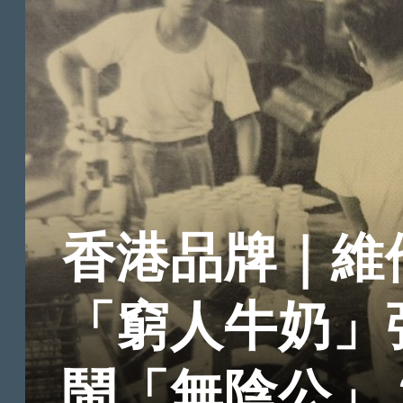
香港品牌｜維
「窮人牛奶」
鬧「無陰公」