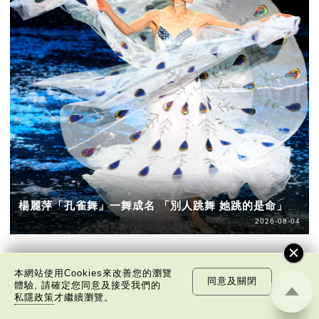
楊麗萍「孔雀舞」一舞成名 「別人跳舞 她跳的是命」
2026-08-04
本網站使用Cookies來改善您的瀏覽
同意及關閉
體驗, 請確定您同意及接受我們的
私隱政策
才繼續瀏覽。