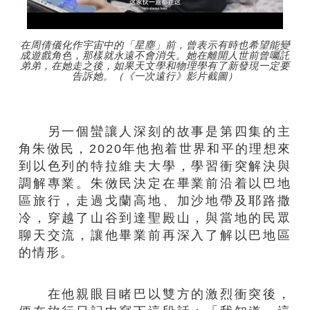
在周倩儀化作宇宙中的「星塵」前，曾表示有時也希望能變
成遊戲角色，那樣就永遠不會消失。她在離開人世前曾囑託
弟弟，在她走之後，如果天文學和物理學有了新發現一定要
告訴她。（《一次遠行》影片截圖）
另一個蠻讓人深刻的故事是第四集的主
角朱傚民，2020年他抱着世界和平的理想來
到以色列的特拉維夫大學，學習衝突解決與
調解專業。朱傚民決定在畢業前沿着以巴地
區旅行，走過戈蘭高地、加沙地帶及耶路撒
冷，穿越了山谷到達聖殿山，與當地的民眾
聊天交流，讓他畢業前再深入了解以巴地區
的情形。
在他親眼目睹巴以雙方的激烈衝突後，