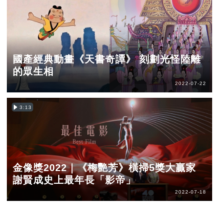
國產經典動畫《天書奇譚》 刻劃光怪陸離
的眾生相
2022-07-22
3:13
金像獎2022｜《梅艷芳》橫掃5獎大贏家
謝賢成史上最年長「影帝」
2022-07-18