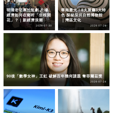
明清老宅裏拍短劇 片場
華南最大！8大展廳3大特
經濟如何在鄉村「生根開
色 探秘深圳自然博物館
花」？｜新經濟浪潮
｜灣區文化
2026-07-30
2026-07-29
90後「數學女神」王虹 破解百年幾何謎題 奪菲爾茲獎
2026-07-24