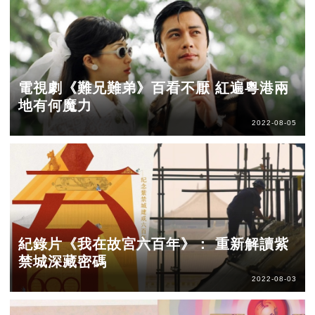
電視劇《難兄難弟》百看不厭 紅遍粵港兩
地有何魔力
2022-08-05
紀錄片《我在故宮六百年》： 重新解讀紫
禁城深藏密碼
2022-08-03