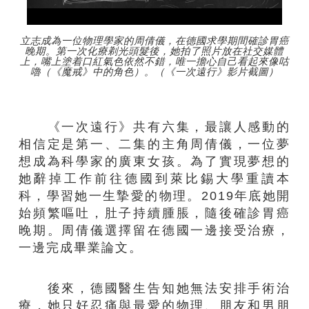
立志成為一位物理學家的周倩儀，在德國求學期間確診胃癌
晚期。第一次化療剃光頭髮後，她拍了照片放在社交媒體
上，嘴上塗着口紅氣色依然不錯，唯一擔心自己看起來像咕
嚕（《魔戒》中的角色）。（《一次遠行》影片截圖）
《一次遠行》共有六集，最讓人感動的
相信定是第一、二集的主角周倩儀，一位夢
想成為科學家的廣東女孩。為了實現夢想的
她辭掉工作前往德國到萊比錫大學重讀本
科，學習她一生摯愛的物理。2019年底她開
始頻繁嘔吐，肚子持續腫脹，隨後確診胃癌
晚期。周倩儀選擇留在德國一邊接受治療，
一邊完成畢業論文。
後來，德國醫生告知她無法安排手術治
療，她只好忍痛與最愛的物理、朋友和男朋