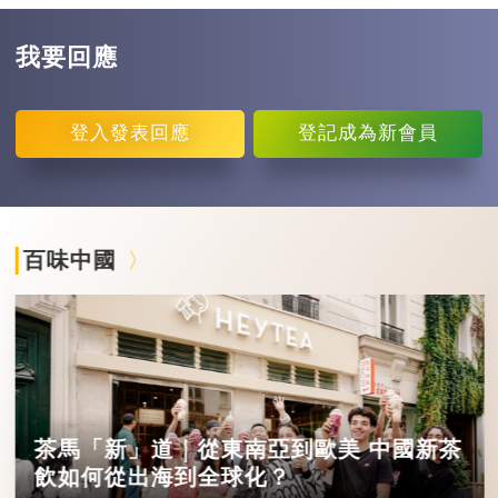
我要回應
登入
發表回應
登記
成為新會員
百味中國
茶馬「新」道｜從東南亞到歐美 中國新茶
飲如何從出海到全球化？