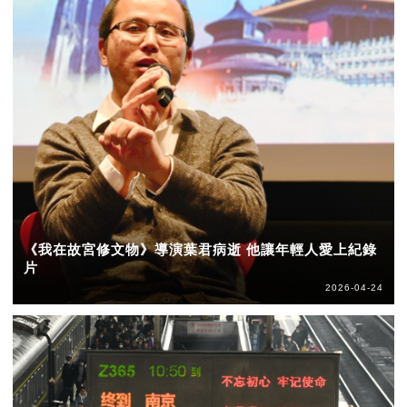
《我在故宮修文物》導演葉君病逝 他讓年輕人愛上紀錄
片
2026-04-24