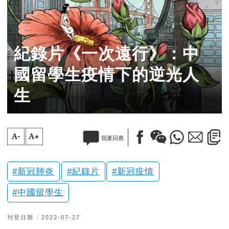
紀錄片《一次遠行》：中
國留學生疫情下的逆光人
生
A-
A+
我要回應
新冠肺炎
紀錄片
新冠疫情
中國留學生
刊登日期 : 2022-07-27