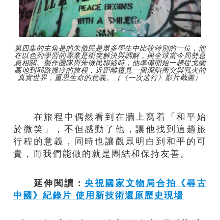
第四集的主角是的朱傚民是眾多學生中比較特別的一位，他
在以色列學習的專業是衝突解決與調解，與全球當今局勢息
息相關。製作團隊與朱傚民聯絡時，他準備開始一趟從戈蘭
高地到耶路撒冷的旅程，近距離窺見一個深陷衝突與戰火的
真實世界，重思生命的意義。（《一次遠行》影片截圖）
在旅程中偶然看到在牆上寫着「和平始
於微笑」，不但感動了他，讓他找到這趟旅
行程的意義，同時也讓觀眾明白到和平的可
貴，而我們能做的就是團結和保持友善。
延伸閱讀：
央視國家文物局合拍《尋古
中國》紀錄片 使用新技術還原歷史現場