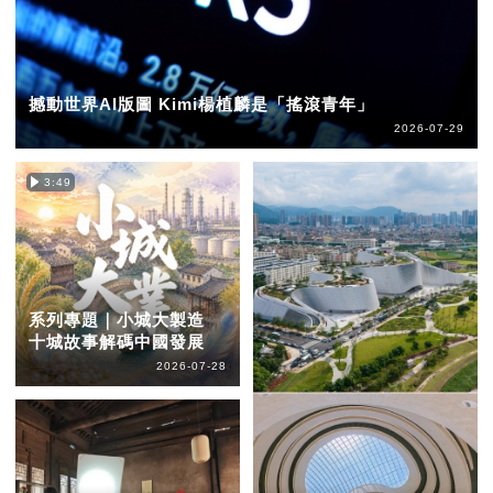
撼動世界AI版圖 Kimi楊植麟是「搖滾青年」
2026-07-29
3:49
系列專題｜小城大製造
十城故事解碼中國發展
2026-07-28