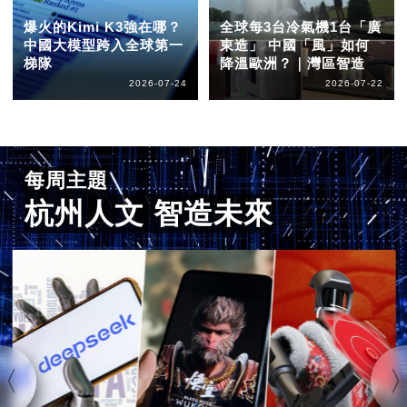
爆火的Kimi K3強在哪？
全球每3台冷氣機1台「廣
中國大模型跨入全球第一
東造」 中國「風」如何
梯隊
降溫歐洲？｜灣區智造
2026-07-24
2026-07-22
每周主題
杭州人文 智造未來