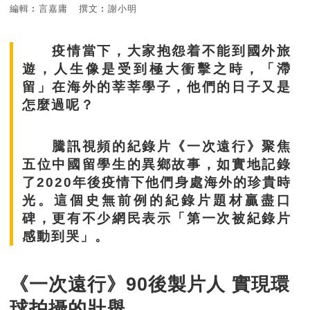
編輯︰言嘉庸
撰文︰謝小明
疫情當下，大家抱怨着不能到國外旅
遊，人生像是受到極大衝擊之時，「滯
留」在海外的莘莘學子，他們的日子又是
怎麼過呢？
騰訊視頻的紀錄片《一次遠行》聚焦
五位中國留學生的異鄉故事，如實地記錄
了2020年後疫情下他們身處海外的珍貴時
光。這個史無前例的紀錄片題材贏盡口
碑，更有不少網民表示「第一次被紀錄片
感動到哭」。
《一次遠行》90後製片人 實現環
球拍攝的壯舉