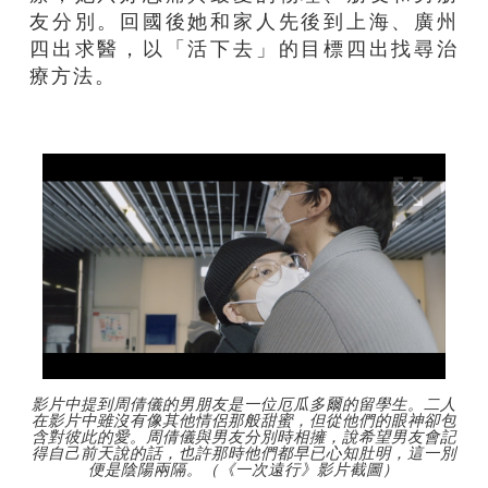
友分別。回國後她和家人先後到上海、廣州
四出求醫，以「活下去」的目標四出找尋治
療方法。
影片中提到周倩儀的男朋友是一位厄瓜多爾的留學生。二人
在影片中雖沒有像其他情侶那般甜蜜，但從他們的眼神卻包
含對彼此的愛。周倩儀與男友分別時相擁，說希望男友會記
得自己前天說的話，也許那時他們都早已心知肚明，這一別
便是陰陽兩隔。（《一次遠行》影片截圖）