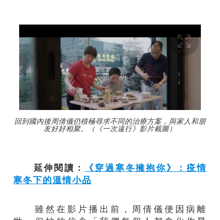
回到國內後周倩儀仍積極尋求不同的治療方案，與家人和朋
友好好相聚。（《一次遠行》影片截圖）
延伸閱讀：
《穿過寒冬擁抱你》：疫情
寒冬下的溫情小品
雖然在影片播出前，周倩儀便因病離