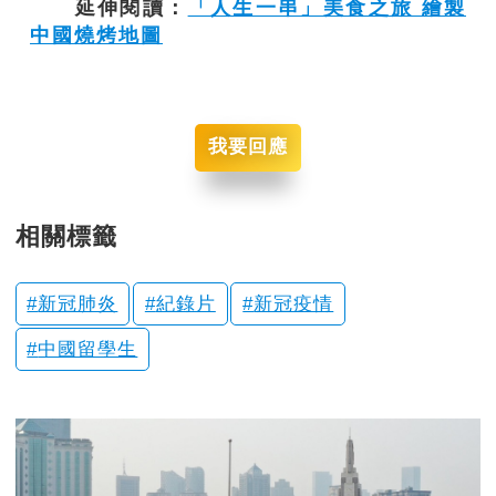
延伸閱讀：
「人生一串」美食之旅 繪製
中國燒烤地圖
我要回應
相關標籤
新冠肺炎
紀錄片
新冠疫情
中國留學生