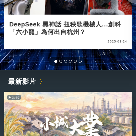
DeepSeek 黑神話 扭秧歌機械人...創科
「六小龍」為何出自杭州？
2025-03-24
最新影片
3:49