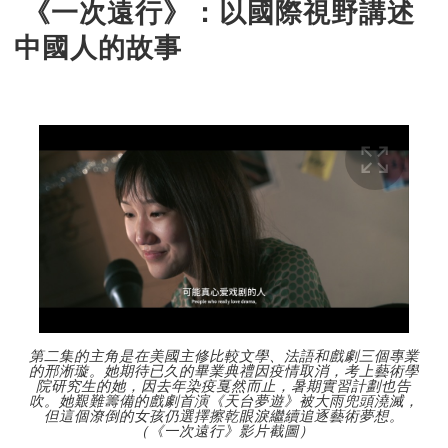
《一次遠行》：以國際視野講述
中國人的故事
第二集的主角是在美國主修比較文學、法語和戲劇三個專業
的邢淅璇。她期待已久的畢業典禮因疫情取消，考上藝術學
院研究生的她，因去年染疫戛然而止，暑期實習計劃也告
吹。她艱難籌備的戲劇首演《天台夢遊》被大雨兜頭澆滅，
但這個潦倒的女孩仍選擇擦乾眼淚繼續追逐藝術夢想。
（《一次遠行》影片截圖）