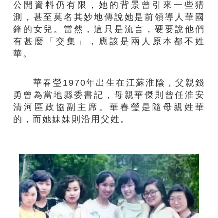
公開資料仍有限，她的背景曾引來一些猜
測，甚至莫名其妙地傳說她是前領導人華國
鋒的女兒。當然，這只是流言，硬要說他們
有甚麼「交集」，應該是兩人原本都不姓
華。
華春瑩1970年出生在江蘇淮陰，父親錢
勇曾為當地縣委書記，母親華傑則曾任淮安
清河區政協副主席。華春瑩是隨母親姓華
的，而她妹妹則沿用父姓。