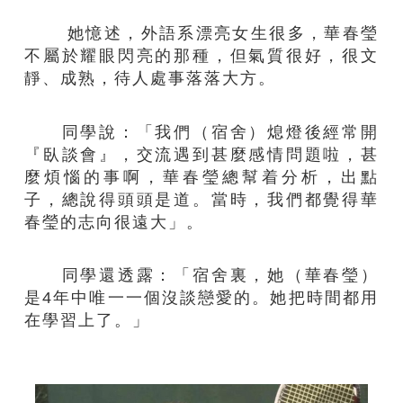
她憶述，外語系漂亮女生很多，華春瑩
不屬於耀眼閃亮的那種，但氣質很好，很文
靜、成熟，待人處事落落大方。
同學說：「我們（宿舍）熄燈後經常開
『臥談會』，交流遇到甚麼感情問題啦，甚
麼煩惱的事啊，華春瑩總幫着分析，出點
子，總說得頭頭是道。當時，我們都覺得華
春瑩的志向很遠大」。
同學還透露：「宿舍裏，她（華春瑩）
是4年中唯一一個沒談戀愛的。她把時間都用
在學習上了。」