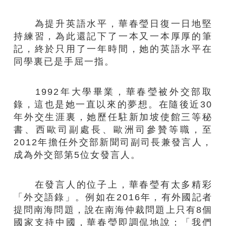
為提升英語水平，華春瑩日復一日地堅
持練習，為此還記下了一本又一本厚厚的筆
記，終於只用了一年時間，她的英語水平在
同學裏已是手屈一指。
1992年大學畢業，華春瑩被外交部取
錄，這也是她一直以來的夢想。在隨後近30
年外交生涯裏，她歷任駐新加坡使館三等秘
書、西歐司副處長、歐洲司參贊等職，至
2012年擔任外交部新聞司副司長兼發言人，
成為外交部第5位女發言人。
在發言人的位子上，華春瑩有太多精彩
「外交語錄」。例如在2016年，有外國記者
提問南海問題，說在南海仲裁問題上只有8個
國家支持中國，華春瑩即調侃地說：「我們