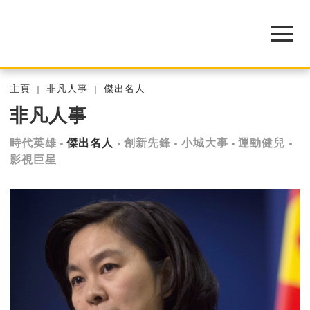
主頁
非凡人事
傑出名人
非凡人事
時代英雄
傑出名人
創新先鋒
小城大事
運動健兒
影視巨星