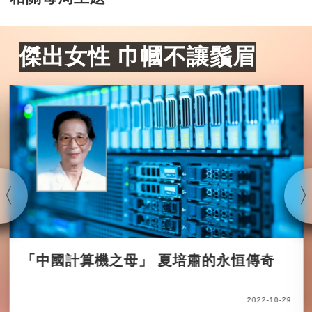
傑出女性 巾幗不讓鬚眉
「中國計算機之母」 夏培肅的永恒傳奇
2022-10-29