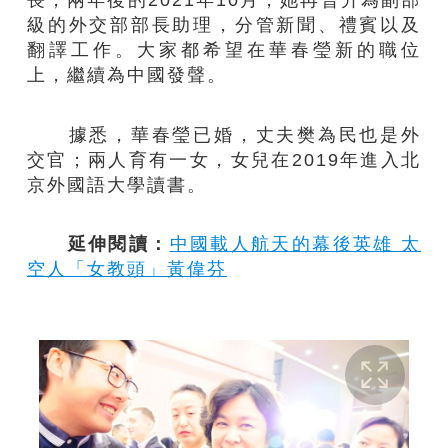
級的外交部部長助理，分管新聞、禮賓以及
翻譯工作。大家都希望在華春瑩新的職位
上，繼續為中國發聲。
據悉，華春瑩已婚，丈夫樊為民也是外
交官；兩人育有一女，女兒在2019年進入北
京外國語大學讀書。
延伸閱讀：
中國載人航天的幕後英雄 太
空人「女教頭」黃偉芬