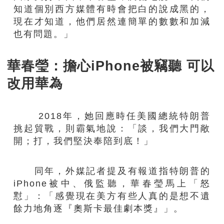
知道個別西方媒體有時會把白的說成黑的，
現在才知道，他們居然連簡單的數數和加減
也有問題。」
華春瑩：擔心iPhone被竊聽 可以
改用華為
2018年，她回應時任美國總統特朗普
挑起貿戰，則霸氣地說：「談，我們大門敞
開；打，我們堅決奉陪到底！」
同年，外媒記者提及有報道指特朗普的
iPhone被中、俄監聽，華春瑩馬上「怒
懟」：「感覺現在美方有些人真的是想不遺
餘力地角逐『奧斯卡最佳劇本獎』」。