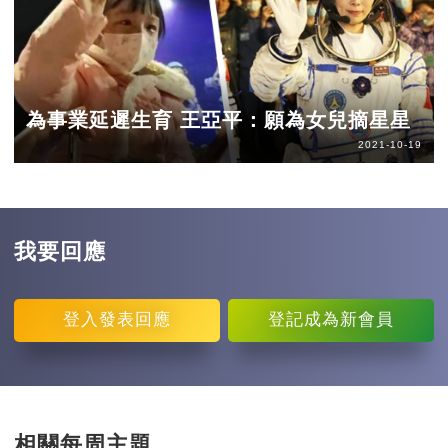
為事業延遲生育 王亞平：願為女兒摘星星
2021-10-19
我要回應
登入
發表回應
登記
成為新會員
相關每周主題