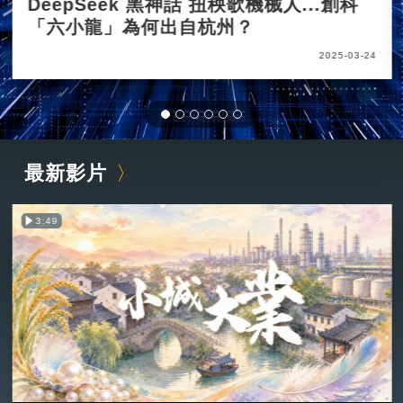
DeepSeek 黑神話 扭秧歌機械人...創科
「六小龍」為何出自杭州？
2025-03-24
最新影片
3:49