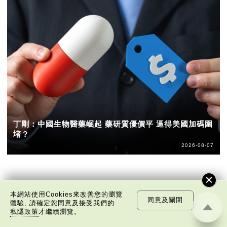
丁剛：中國生物醫藥崛起 藥研質優價平 逼得美國加碼圍
堵？
2026-08-07
本網站使用Cookies來改善您的瀏覽
同意及關閉
體驗, 請確定您同意及接受我們的
私隱政策
才繼續瀏覽。