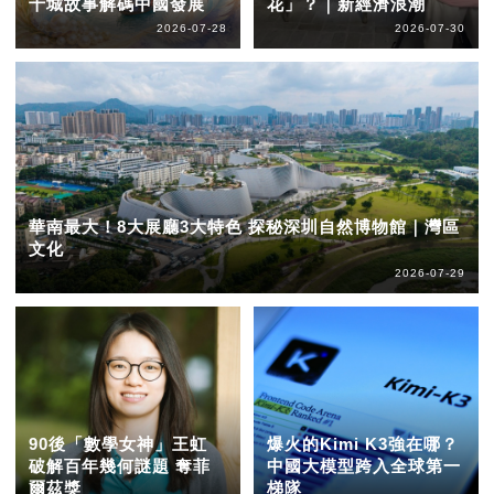
十城故事解碼中國發展
花」？｜新經濟浪潮
2026-07-28
2026-07-30
華南最大！8大展廳3大特色 探秘深圳自然博物館｜灣區
文化
2026-07-29
90後「數學女神」王虹
爆火的Kimi K3強在哪？
破解百年幾何謎題 奪菲
中國大模型跨入全球第一
爾茲獎
梯隊