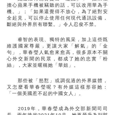
擔心蘋果手機被竊聽的話，可以改用華為手
機。」；「如果還覺得不放心，為了絕對安
全起見，可以停止使用任何現代通訊設備，
斷絕與外界所有聯繫。」令人忍俊不禁。
睿智的表現、獨特的風采，加上這些既
維護國家尊嚴，更讓大家「解氣」的「金
句」，華春瑩人氣愈來愈高，很多原本不關
心外交新聞的民眾，都成了她的忠實「粉
絲」，大家並暱稱她「華姐」。
那些被「怒懟」或調侃過的外界媒體，
又怎麼看華春瑩呢？有外媒這樣形容她：
「一個美國惹不起的中國女人」。
2019年，華春瑩成為外交部新聞司司
長，兩年後的2021年10月，她再晉升為副部