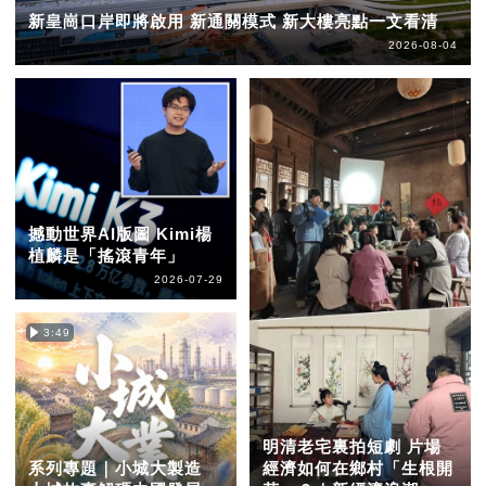
新皇崗口岸即將啟用 新通關模式 新大樓亮點一文看清
2026-08-04
撼動世界AI版圖 Kimi楊
植麟是「搖滾青年」
2026-07-29
3:49
明清老宅裏拍短劇 片場
系列專題｜小城大製造
經濟如何在鄉村「生根開