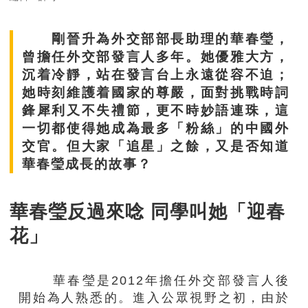
剛晉升為外交部部長助理的華春瑩，
曾擔任外交部發言人多年。她優雅大方，
沉着冷靜，站在發言台上永遠從容不迫；
她時刻維護着國家的尊嚴，面對挑戰時詞
鋒犀利又不失禮節，更不時妙語連珠，這
一切都使得她成為最多「粉絲」的中國外
交官。但大家「追星」之餘，又是否知道
華春瑩成長的故事？
華春瑩反過來唸 同學叫她「迎春
花」
華春瑩是2012年擔任外交部發言人後
開始為人熟悉的。進入公眾視野之初，由於