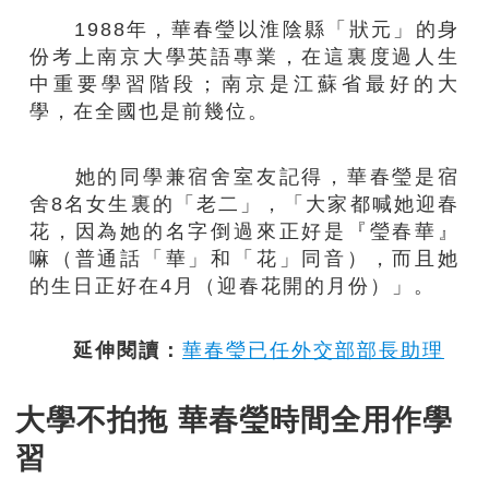
1988年，華春瑩以淮陰縣「狀元」的身
份考上南京大學英語專業，在這裏度過人生
中重要學習階段；南京是江蘇省最好的大
學，在全國也是前幾位。
她的同學兼宿舍室友記得，華春瑩是宿
舍8名女生裏的「老二」，「大家都喊她迎春
花，因為她的名字倒過來正好是『瑩春華』
嘛（普通話「華」和「花」同音），而且她
的生日正好在4月（迎春花開的月份）」。
延伸閱讀：
華春瑩已任外交部部長助理
大學不拍拖 華春瑩時間全用作學
習