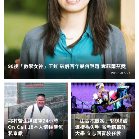
90後「數學女神」王虹 破解百年幾何謎題 奪菲爾茲獎
2026-07-24
鄉村醫生譚鑑軍24小時
「山西挖眼案」郭斌6歲
On Call 18本人情帳簿無
遭橫禍失明 高考稱霸升
私奉獻
大學 立志回盲校任教