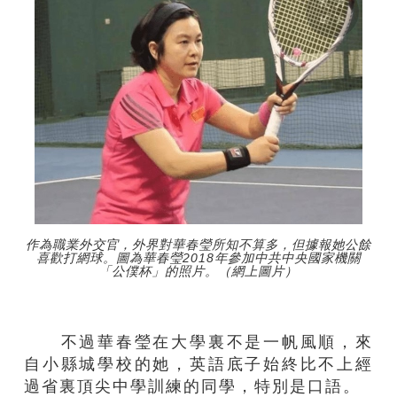
作為職業外交官，外界對華春瑩所知不算多，但據報她公餘
喜歡打網球。圖為華春瑩2018年參加中共中央國家機關
「公僕杯」的照片。（網上圖片）
不過華春瑩在大學裏不是一帆風順，來
自小縣城學校的她，英語底子始終比不上經
過省裏頂尖中學訓練的同學，特別是口語。