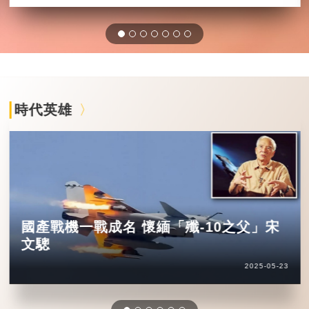
時代英雄
國產戰機一戰成名 懷緬「殲-10之父」宋
文驄
2025-05-23