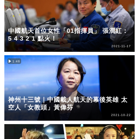
中國航天首位女性「01指揮員」 張潤紅：
5 4 3 2 1 點火！
2021-11-17
1:46
神州十三號｜中國載人航天的幕後英雄 太
空人「女教頭」黃偉芬
2021-10-22