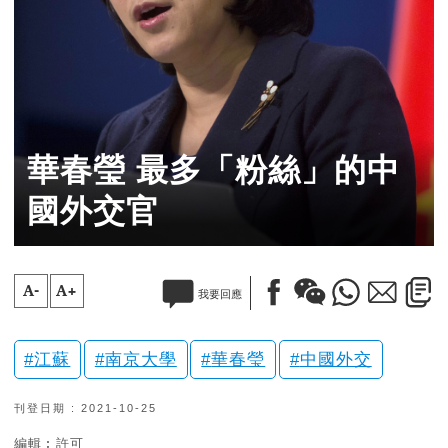
華春瑩 最多「粉絲」的中
國外交官
A-
A+
我要回應
江蘇
南京大學
華春瑩
中國外交
刊登日期 : 2021-10-25
編輯︰許可