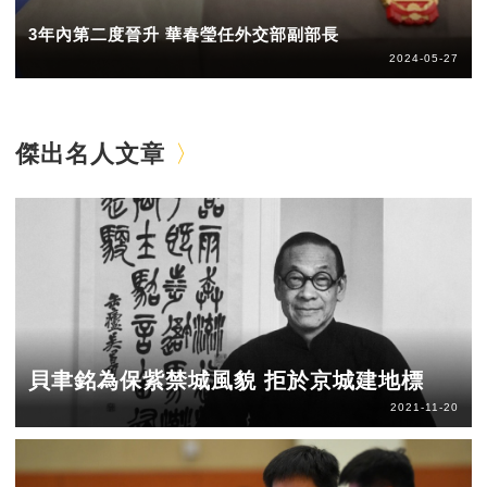
3年內第二度晉升 華春瑩任外交部副部長
2024-05-27
傑出名人文章
貝聿銘為保紫禁城風貌 拒於京城建地標
2021-11-20