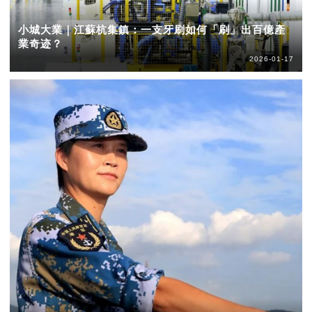
小城大業｜江蘇杭集鎮：一支牙刷如何「刷」出百億產
業奇迹？
2026-01-17