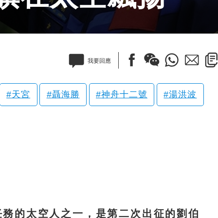
我要回應
天宮
聶海勝
神舟十二號
湯洪波
務的太空人之一，是第二次出征的劉伯