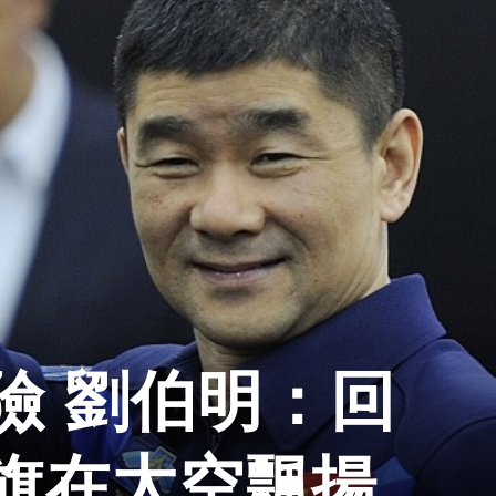
險 劉伯明：回
旗在太空飄揚