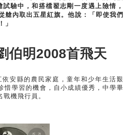
出艙試驗中，和搭檔翟志剛一度遇上險情，
從艙內取出五星紅旗。他說：「即使我們
！」
伯明2008首飛天
江依安縣的農民家庭，童年和少年生活艱
珍惜學習的機會，自小成績優秀，中學畢
名戰機飛行員。