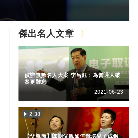
傑出名人文章
偵辦無數名人大案 李昌鈺：為普通人破
案更難忘
2021-06-23
2:38
【父親節】郎朗父親如何栽培兒子成鋼