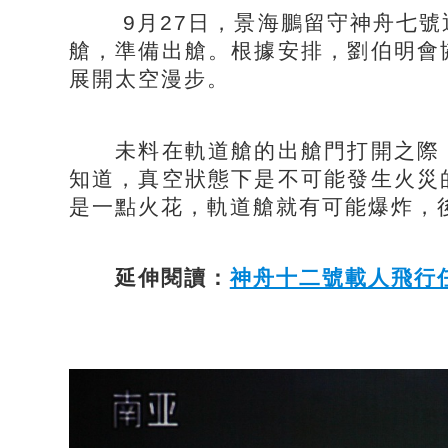
9月27日，景海鵬留守神舟七號
艙，準備出艙。根據安排，劉伯明會
展開太空漫步。
未料在軌道艙的出艙門打開之際，
知道，真空狀態下是不可能發生火災
是一點火花，軌道艙就有可能爆炸，
延伸閱讀：
神舟十二號載人飛行