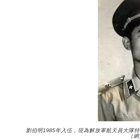
劉伯明1985年入伍，現為解放軍航天員大隊
（網