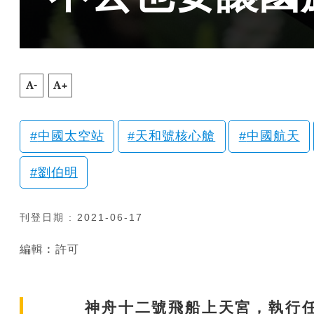
A-
A+
中國太空站
天和號核心艙
中國航天
劉伯明
刊登日期 : 2021-06-17
編輯︰許可
神舟十二號飛船上天宮，執行任