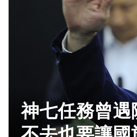
神七任務曾遇
不去也要讓國