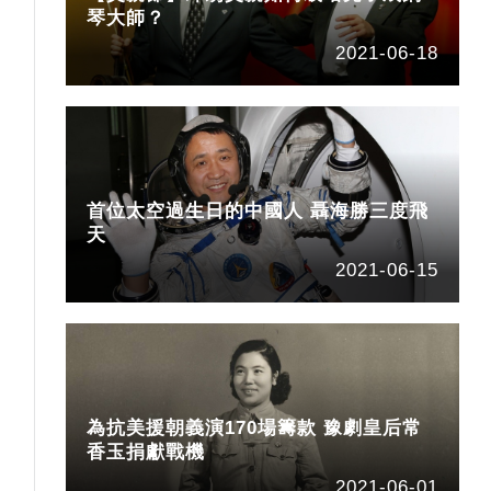
琴大師？
2021-06-18
首位太空過生日的中國人 聶海勝三度飛
天
2021-06-15
為抗美援朝義演170場籌款 豫劇皇后常
香玉捐獻戰機
2021-06-01