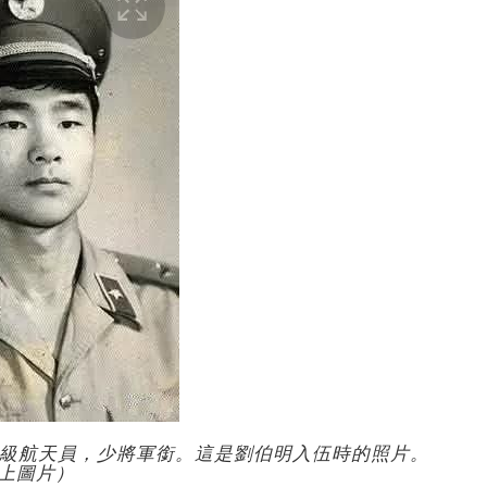
特級航天員，少將軍銜。這是劉伯明入伍時的照片。
上圖片）