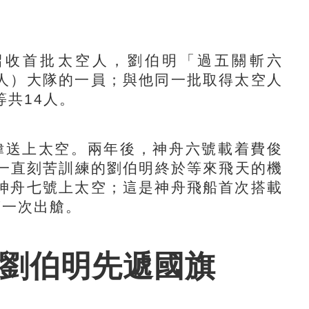
招收首批太空人，劉伯明「過五關斬六
人）大隊的一員；與他同一批取得太空人
共14人。
偉送上太空。兩年後，神舟六號載着費俊
，一直刻苦訓練的劉伯明終於等來飛天的機
神舟七號上太空；這是神舟飛船首次搭載
第一次出艙。
劉伯明先遞國旗