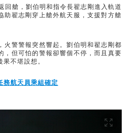
返回艙，劉伯明和指令長翟志剛進入軌道
協助翟志剛穿上艙外航天服，支援對方艙
火警警報突然響起。劉伯明和翟志剛都
的，但可怕的警報卻響個不停，而且真要
後果不堪設想。
任務航天員乘組確定