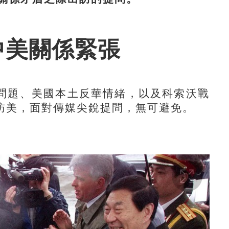
中美關係緊張
題、美國本土反華情緒，以及科索沃戰
訪美，面對傳媒尖銳提問，無可避免。