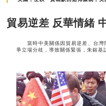
貿易逆差 反華情緒 
當時中美關係因貿易逆差、台灣問
爭立場分歧，導致關係緊張，朱鎔基