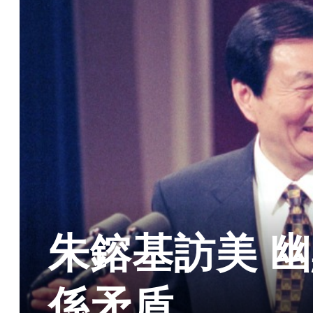
朱鎔基訪美 
係矛盾