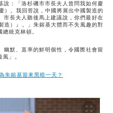
說：「洛杉磯市市長夫人曾問我如何慶
國慶）。我回答說，中國將展出中國製造的
。市長夫人聽後馬上建議說，你們最好在
（中國製造）』。」朱鎔基大體而不失風趣的對
國總統克林頓。
、幽默、直率的鮮明個性，令國際社會留
旋風」。
竟為朱鎔基迎來黑暗一天？