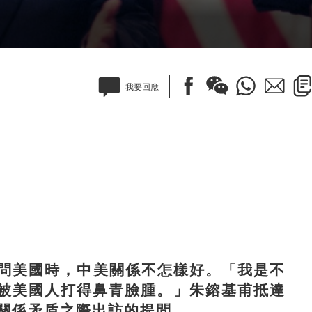
我要回應
問美國時，中美關係不怎樣好。「我是不
被美國人打得鼻青臉腫。」朱鎔基甫抵達
關係矛盾之際出訪的提問。