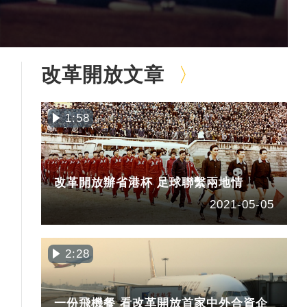
改革開放文章
1:58
改革開放辦省港杯 足球聯繫兩地情
2021-05-05
2:28
一份飛機餐 看改革開放首家中外合資企