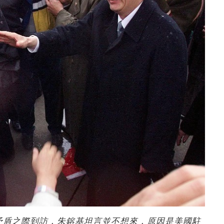
矛盾之際到訪，朱鎔基坦言並不想來，原因是美國駐