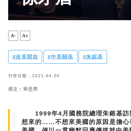
A-
A+
改革開放
中美關係
朱鎔基
刊登日期 : 2021-04-30
撰文︰華思齊
1999年4月國務院總理朱鎔基訪
想來的……不想來美國的原因是擔心
美國，便以一貫幽默回應傳媒就中美