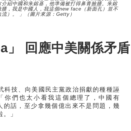
方介紹中國和朱鎔基，他準備被打得鼻青臉腫。朱鎔
，我是中國人，我這個new face（新面孔）豈不
破血流）。 」（圖片來源：Getty）
hina」 回應中美關係矛盾
科技、向美國民主黨政治捐獻的種種誣
「你們也太小看我這個總理了，中國有
麼人的話，至少拿幾個億出來不是問題，幾
啦。」