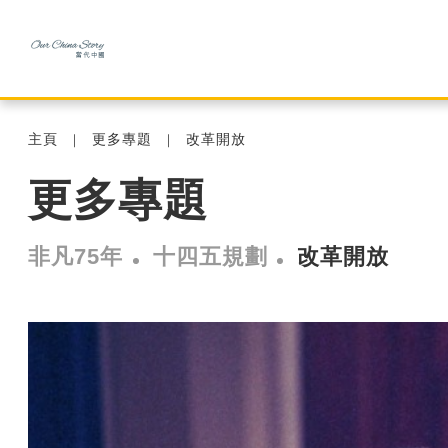
主頁
更多專題
改革開放
更多專題
非凡75年
十四五規劃
改革開放