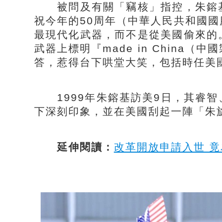
被問及有關「竊核」指控，朱鎔基
祝今年的50周年（中華人民共和國
最現代化武器，而不是從美國偷來的
武器上標明『made in China
答，惹得台下哄堂大笑，包括時任美
1999年朱鎔基訪美9日，其睿智
下深刻印象，並在美國刮起一陣「朱
延伸閱讀：
改革開放申請入世 