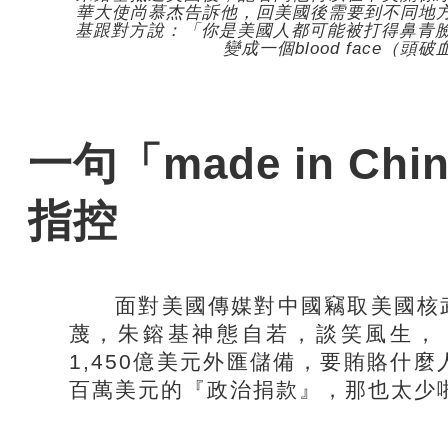
華大使尚慕杰告訴他，回美國後需要到不同地
基跟對方說：「你是美國人都可能被打得鼻青臉腫
變成一個blood face（頭
一句「made in C
指控
面對美國傳媒對中國竊取美國核武
蔑，朱鎔基神態自若，談笑風生，
1,450億美元外匯儲備，要賄賂什
百萬美元的『政治捐款』，那也太少