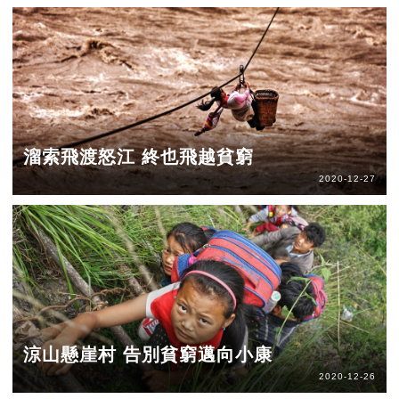
溜索飛渡怒江 終也飛越貧窮
2020-12-27
涼山懸崖村 告別貧窮邁向小康
2020-12-26