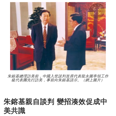
朱鎔基總理訪美前，中國入世談判首席代表龍永圖率領工作
級代表團先行訪美，事前向朱鎔基請示。（網上圖片）
朱鎔基親自談判 變招湊效促成中
美共識