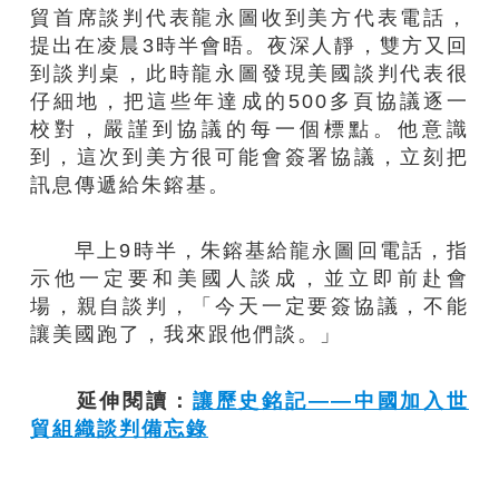
貿首席談判代表龍永圖收到美方代表電話，
提出在凌晨3時半會晤。夜深人靜，雙方又回
到談判桌，此時龍永圖發現美國談判代表很
仔細地，把這些年達成的500多頁協議逐一
校對，嚴謹到協議的每一個標點。他意識
到，這次到美方很可能會簽署協議，立刻把
訊息傳遞給朱鎔基。
早上9時半，朱鎔基給龍永圖回電話，指
示他一定要和美國人談成，並立即前赴會
場，親自談判，「今天一定要簽協議，不能
讓美國跑了，我來跟他們談。」
延伸閱讀：
讓歷史銘記——中國加入世
貿組織談判備忘錄