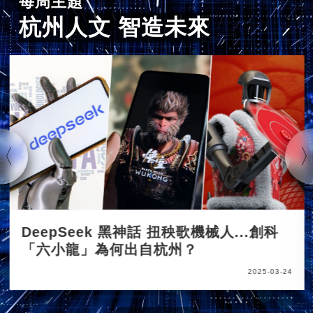
每周主題
杭州人文 智造未來
DeepSeek 黑神話 扭秧歌機械人...創科
「六小龍」為何出自杭州？
2025-03-24