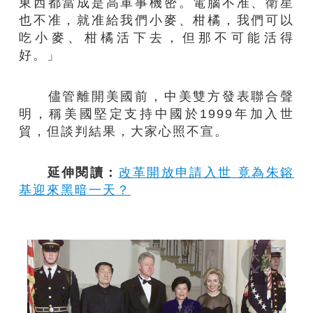
東西都當成是高軍事機密。電腦不准、衛星
也不准，就准給我們小麥、柑橘，我們可以
吃小麥、柑橘活下去，但那不可能活得
好。」
儘管離開美國前，中美雙方發表聯合聲
明，稱美國堅定支持中國於1999年加入世
貿，但談判結果，大家心照不宣。
延伸閱讀：
改革開放申請入世 竟為朱鎔
基迎來黑暗一天？