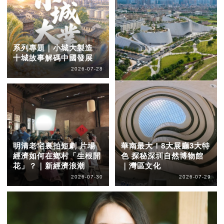
系列專題｜小城大製造
十城故事解碼中國發展
2026-07-28
明清老宅裏拍短劇 片場
華南最大！8大展廳3大特
經濟如何在鄉村「生根開
色 探秘深圳自然博物館
花」？｜新經濟浪潮
｜灣區文化
2026-07-30
2026-07-29