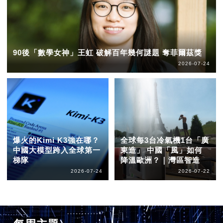
90後「數學女神」王虹 破解百年幾何謎題 奪菲爾茲獎
2026-07-24
爆火的Kimi K3強在哪？
全球每3台冷氣機1台「廣
中國大模型跨入全球第一
東造」 中國「風」如何
梯隊
降溫歐洲？｜灣區智造
2026-07-24
2026-07-22