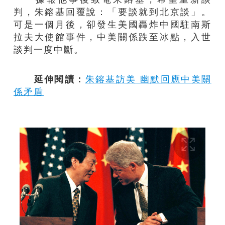
判，朱鎔基回覆說：「要談就到北京談」。
可是一個月後，卻發生美國轟炸中國駐南斯
拉夫大使館事件，中美關係跌至冰點，入世
談判一度中斷。
延伸閱讀：
朱鎔基訪美 幽默回應中美關
係矛盾