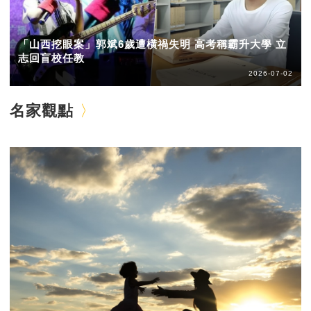
「山西挖眼案」郭斌6歲遭橫禍失明 高考稱霸升大學 立
志回盲校任教
2026-07-02
名家觀點