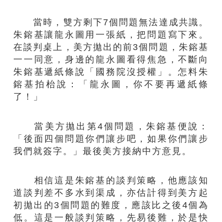
當時，雙方剩下7個問題無法達成共識。
朱鎔基讓龍永圖用一張紙，把問題寫下來。
在談判桌上，美方拋出的前3個問題，朱鎔基
一一同意，身邊的龍永圖看得焦急，不斷向
朱鎔基遞紙條說「國務院沒授權」。怎料朱
鎔基拍枱說：「龍永圖，你不要再遞紙條
了！」
當美方拋出第4個問題，朱鎔基便說：
「後面四個問題你們讓步吧，如果你們讓步
我們就簽字。」最後美方接納中方意見。
相信這是朱鎔基的談判策略，他應該知
道談判差不多水到渠成，亦估計得到美方起
初拋出的3個問題的難度，應該比之後4個為
低。這是一般談判策略，先易後難，於是快