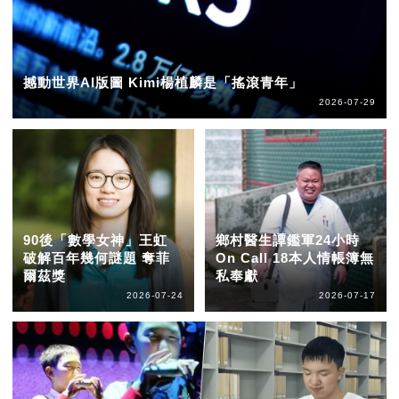
撼動世界AI版圖 Kimi楊植麟是「搖滾青年」
2026-07-29
90後「數學女神」王虹
鄉村醫生譚鑑軍24小時
破解百年幾何謎題 奪菲
On Call 18本人情帳簿無
爾茲獎
私奉獻
2026-07-24
2026-07-17