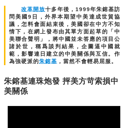
改革開放
十多年後，1999年朱鎔基訪
問美國9日，外界本期望中美達成世貿協
議，怎料會面結束後，美國卻在中方不知
情下，在網上發布由其單方面起草的「中
美聯合聲明」，將中國並未答應的項目公
諸於世，稱爲談判結果，企圖逼中國就
範，影響連日建立的中美關係與互信。作
為強硬派的
朱鎔基
，當然不會輕易屈服。
朱鎔基連珠炮發 抨美方苛索損中
美關係