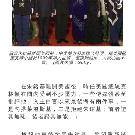
儘管朱鎔基離開美國前，中美雙方發表聯合聲明，稱美國堅
定支持中國於1999年加入世貿，但談判結果，大家心照不
宣。（圖片來源：Getty）
在朱鎔基離開美國後，時任美國總統克
林頓在國內受到不少壓力，一些傳媒體甚至
批評他「入主白宮以來最後悔有兩件事，一
是勾搭萊溫斯基，二是拒絕朱鎔基；前者證
其無恥，後者證其無能。」
據報他事後致電朱鎔基，希望重新談