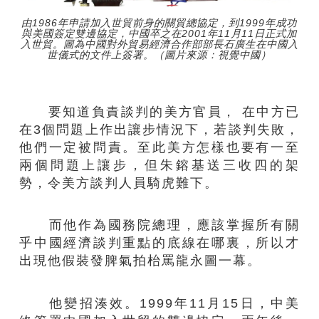
由1986年申請加入世貿前身的關貿總協定，到1999年成功
與美國簽定雙邊協定，中國卒之在2001年11月11日正式加
入世貿。圖為中國對外貿易經濟合作部部長石廣生在中國入
世儀式的文件上簽署。（圖片來源：視覺中國）
要知道負責談判的美方官員， 在中方已
在3個問題上作出讓步情況下，若談判失敗，
他們一定被問責。至此美方怎樣也要有一至
兩個問題上讓步，但朱鎔基送三收四的架
勢，令美方談判人員騎虎難下。
而他作為國務院總理，應該掌握所有關
乎中國經濟談判重點的底線在哪裏，所以才
出現他假裝發脾氣拍枱罵龍永圖一幕。
他變招湊效。1999年11月15日，中美