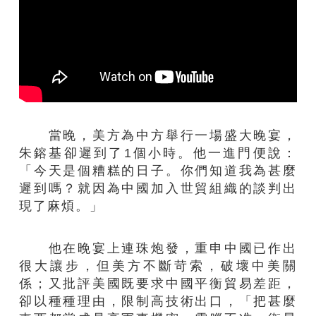
當晚，美方為中方舉行一場盛大晚宴，
朱鎔基卻遲到了1個小時。他一進門便說：
「今天是個糟糕的日子。你們知道我為甚麼
遲到嗎？就因為中國加入世貿組織的談判出
現了麻煩。」
他在晚宴上連珠炮發，重申中國已作出
很大讓步，但美方不斷苛索，破壞中美關
係；又批評美國既要求中國平衡貿易差距，
卻以種種理由，限制高技術出口，「把甚麼