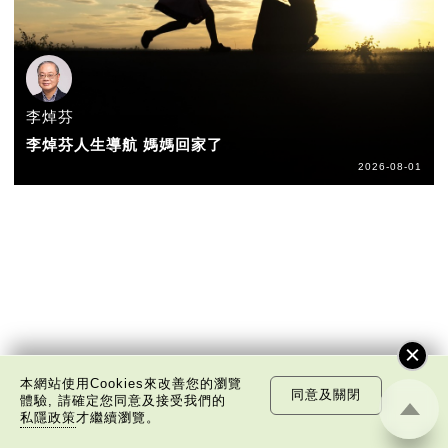
李焯芬
李焯芬人生導航 媽媽回家了
2026-08-01
本網站使用Cookies來改善您的瀏覽
同意及關閉
體驗, 請確定您同意及接受我們的
私隱政策
才繼續瀏覽。