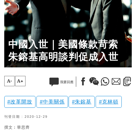
中國入世｜美國條款苛索
朱鎔基高明談判促成入世
A-
A+
我要回應
改革開放
中美關係
朱鎔基
克林頓
刊登日期 : 2020-12-29
撰文︰華思齊