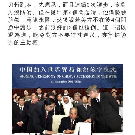
刀斬亂麻，先應承，而且連續3次讓步，令對
方沒防備。但在拋出第4個問題時，他借勢發
脾氣，罵龍永圖，然後說若美方不在後4個問
題中讓步，之前談好的3個也拉倒。這一招以
退為進，既令對方不要得寸進尺，亦掌握談
判的主動權。