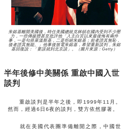
朱鎔基離開美國後，時任美國總統克林頓在國內受到不少壓
力，一些傳媒體甚至批評他「入主白宮以來最後悔有兩件
事，一是勾搭萊溫斯基，二是拒絕朱鎔基；前者證其無恥，
後者證其無能。」他事後致電朱鎔基，希望重新談判，朱鎔
基回復說：「要談就到北京談」。（圖片來源：Getty）
半年後修中美關係 重啟中國入世
談判
重啟談判是半年之後，即1999年11月。
然而，經過6日6夜的談判，雙方依然膠著。
就在美國代表團準備離開之際，中國世