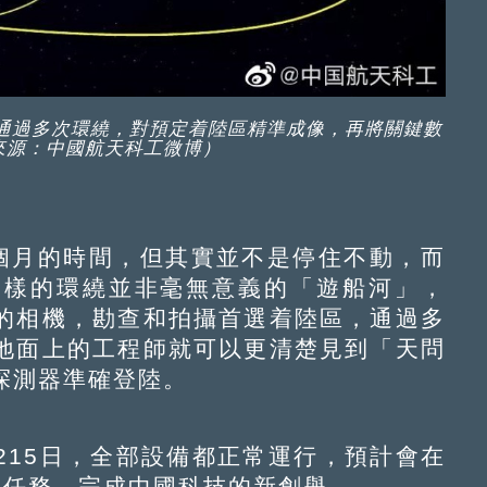
通過多次環繞，對預定着陸區精準成像，再將關鍵數
來源：中國航天科工微博）
月的時間，但其實並不是停住不動，而
這樣的環繞並非毫無意義的「遊船河」，
的相機，勘查和拍攝首選着陸區，通過多
地面上的工程師就可以更清楚見到「天問
探測器準確登陸。
15日，全部設備都正常運行，預計會在
視任務，完成中國科技的新創舉。