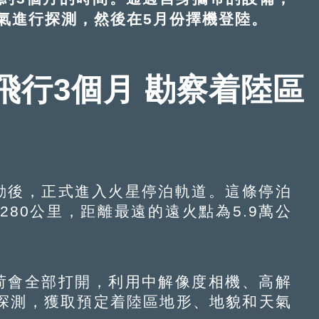
氣進行探測，然後在5月份擇機登陸。
飛行3個月 勘察着陸區
後，正式進入火星停泊軌道。這條停泊
80公里，距離最遠的遠火點為5.9萬公
會全部打開，利用中解像度相機、高解
探測，獲取預定着陸區地形、地貌和天氣