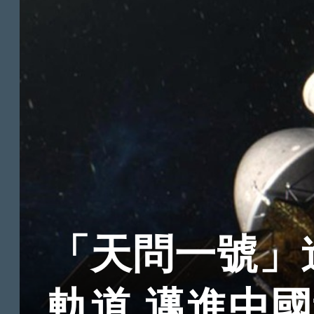
「天問一號」
軌道 邁進中