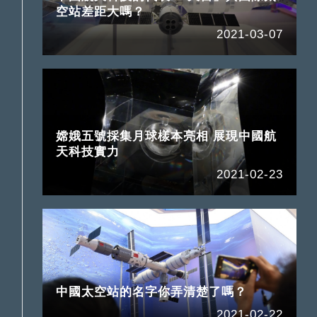
空站差距大嗎？
2021-03-07
嫦娥五號採集月球樣本亮相 展現中國航
天科技實力
2021-02-23
中國太空站的名字你弄清楚了嗎？
2021-02-22