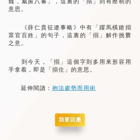
魏，威振八蕃」，這裏的「搦」則有壓制的
意思。
《薛仁貴征遼事略》中有「躍馬橫鎗搦
眾官百姓」的句子，這裏的「搦」解作挑釁
之意。
到今天，「搦」這個字則多用來形容用
手拿着，即是「搦住」的意思。
延伸閱讀：
抱法處勢而用術
我要回應