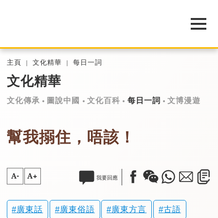
主頁
文化精華
每日一詞
文化精華
文化傳承
圖說中國
文化百科
每日一詞
文博漫遊
幫我搦住，唔該！
A-
A+
我要回應
廣東話
廣東俗語
廣東方言
古語