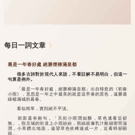
每日一詞文章
最是一年春好處 絕勝煙柳滿皇都
很多古詩對於現代人來說，不看註解不易明白，但這一
句算是例外。
「最是一年春好處，絕勝柳滿皇都」出自韓愈的《初春
小雨》，意思是一年之中最美的就是這早春的景色，遠勝過
綠楊滿城的暮春。
看似簡單，實則絕不平淡。
前面還有兩句，「天街小雨潤如酥，草色遙看近卻
無」，指京城的街道上小雨紛紛，雨絲就像乳汁般細密而滋
潤，小草鑽出地面，遠望草色依稀連成一片，近看時卻顯
得...