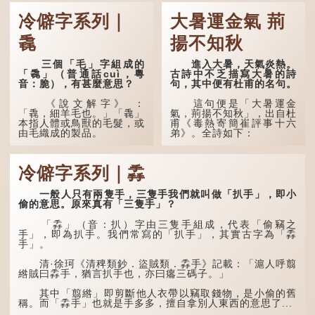
冷僻字系列｜
大暑運金氣 荊
毳
揚不知秋
三個「毛」字組成的
進入大暑，天氣炎熱。
「毳」（普通話cuì，粵
古詩中不乏描寫大暑的詩
音：脆），有甚麼意思？
句，其中便有杜甫的名句。
《說文解字》 ：
這句便是「大暑運金
「毳，細羊毛也。」「毳」
氣，荊揚不知秋」，出自杜
本指人體或鳥獸的毛髮，或
甫《毒熱寄簡崔評事十六
由毛織成的製品。
弟》。全詩如下：
人體表面，例如手臂等
大暑運金氣，荊揚不知
部位生長的細毛，也叫
秋。
冷僻字系列｜掱
「毳」，又叫「寒毛」、
「汗毛」。
林下有塌翼，水中無行
舟。
一般人只有兩隻手，三隻手我們就叫做「扒手」，即小
醫學上，「毳毛」是一
偷的意思。原來真有「三隻手」？
個專有名詞。它指人類在兒
五行當中「金」對應秋
童時期長出的一種細小、不
季，代表涼爽肅殺之氣。
「掱」（音：扒）字由三隻手組成，代表「偷竊之
易注意到卻又幾乎遍布全身
「運」是「運行」，生動地
手」，即為扒手。我們常寫的「扒手」，其實古字為「掱
的毛髮。毳毛的密度因人而
描寫大暑的酷熱阻礙金氣流
手」。
異，其長度則通常不會...
轉。「大暑運金氣」以誇張
手法描寫炎熱阻滯了季節更
清·徐珂《清稗類鈔．盜賊類．掱手》記載：「滬人呼翦
替。
綹賊曰掱手，猶言扒手也，亦曰癟三碼子。」
「荊揚」指...
其中「翦綹」即剪斷他人衣帶以竊取錢物，是小偷的舊
稱。而「掱手」也就是手多多，擅自拿別人東西的意思了...