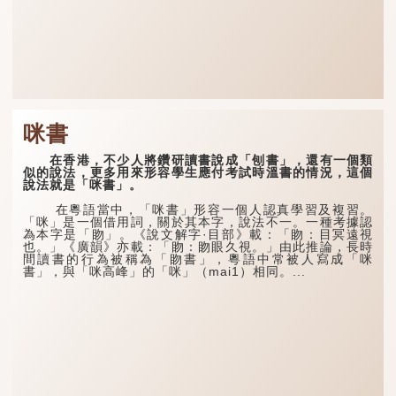
咪書
在香港，不少人將鑽研讀書說成「刨書」，還有一個類
似的說法，更多用來形容學生應付考試時溫書的情況，這個
說法就是「咪書」。
在粵語當中，「咪書」形容一個人認真學習及複習。
「咪」是一個借用詞，關於其本字，說法不一。一種考據認
為本字是「䀛」。《說文解字·目部》載：「䀛：目冥遠視
也。」《廣韻》亦載：「䀛：䀛眼久視。」由此推論，長時
間讀書的行為被稱為「䀛書」，粵語中常被人寫成「咪
書」，與「咪高峰」的「咪」（mai1）相同。...