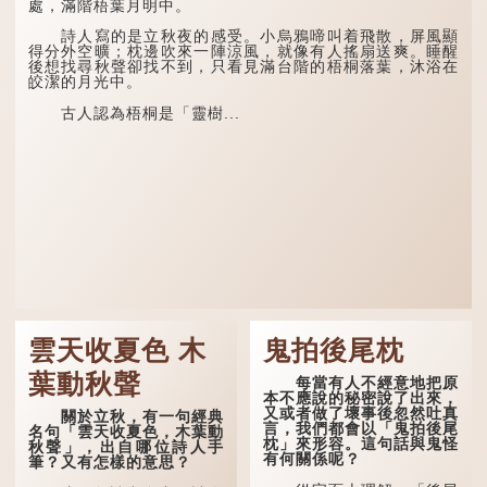
處，滿階梧葉月明中。
詩人寫的是立秋夜的感受。小烏鴉啼叫着飛散，屏風顯
得分外空曠；枕邊吹來一陣涼風，就像有人搖扇送爽。睡醒
後想找尋秋聲卻找不到，只看見滿台階的梧桐落葉，沐浴在
皎潔的月光中。
古人認為梧桐是「靈樹...
雲天收夏色 木
鬼拍後尾枕
葉動秋聲
每當有人不經意地把原
本不應說的秘密說了出來，
又或者做了壞事後忽然吐真
關於立秋，有一句經典
言，我們都會以「鬼拍後尾
名句「雲天收夏色，木葉動
枕」來形容。這句話與鬼怪
秋聲」，出自哪位詩人手
有何關係呢？
筆？又有怎樣的意思？