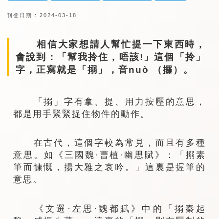
刊登日期 : 2024-03-18
相信大家想請人幫忙提一下東西時，
會說到：「幫我拎住，唔該!」這個「拎」
字，正寫就是「搦」，音nuò （攞）。
「搦」字有拿、提、用力按壓的意思，
都是用手緊緊捉住物件的動作。
在古代，這個字較為常見，而且有多種
意思。如《三國魏·曹植·幽思賦》：「搦素
筆而慷慨，揚大雅之哀吟。」這裏是握筆的
意思。
《文選·左思·魏都賦》中的「搦秦起