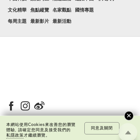
文化精華
焦點縱覽
名家觀點
國情專題
每周主題
最新影片
最新活動
本網站使用Cookies來改善您的瀏覽
同意及關閉
體驗, 請確定您同意及接受我們的
關於我們
版權告示
私隱政策聲明
免責聲明
私隱政策
才繼續瀏覽。