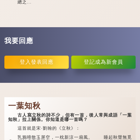
總之...
我要回應
登入
發表回應
登記
成為新會員
一葉知秋
古人寫立秋的詩不少，但有一首，後人常與成語「一葉
知秋」拉上關係。你知道是哪一首嗎？
這首就是宋·劉翰的《立秋》：
乳鴉啼散玉屏空，一枕新涼一扇風。 睡起秋聲無覓