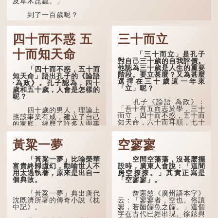
樸素觀察：如果立秋的精
及草木昆蟲。」
確...
到了一百歲呢？
那麼就可以稱為「期頤」。《禮記.曲禮上》：「百年曰
期頤。」鄭玄註：「期，猶要也；頤，養也。不知衣服食
四十而不惑 五
三十而立
味，孝子要盡養道...
十而知天命
「三十而立」是孔子
對自己三十歲的自我評價。
他認為三十歲是人生的重要
「四十而不惑，五十而
階段。要立甚麼？又為甚麼
知天命」語出孔子的《論語
選擇在三十歲這一年來
·為政》。孔子認為，四十
「立」呢？
歲和五十歲，人會是怎樣的
呢？
孔子《論語·為政》：
「吾十有五而志於學，三十
四十歲的男人，理論上
而立，四十而不惑，五十而
應該事業有成，建立了自己
知天命，六十而耳順，七十
的家庭。經歷了許多人與事
而從心所欲，不逾矩。」
之後，對事物有了自己的判
斷能力，不會輕易為表象所
黃粱一夢
空寥寥
在古代，男子一般於二
迷惑。
十歲進行冠禮，冠禮完成後
便是成人，但由於未達壯
孔子在《論語·子罕》
「黃粱一夢」比喻榮華
空間空蕩蕩，沒甚麼擺
年，所以又稱「弱冠」。
也說：「知者不惑，仁者不
富貴終歸虛幻，勸喻世人不
設時，廣東人會說：「這間
《禮記·曲禮》明確記載：
憂，勇者不懼。」「知」與
用太過執著，原來是出自一
房空撩撩。」其實正寫是
「人生十年曰幼，學；二十
智慧的「智」相通，四十歲
個典故。
「空寥寥」。
曰弱，冠；三十曰壯，有
的男人應已累積足夠智慧，
室。」這說明三十歲在...
不再對自己的人生感到困
「黃粱一夢」典出唐代
詹憲慈《廣州語本字》
惑、憂慮與恐懼。
沈既濟所著的傳奇小說《枕
云：「寥寥者，空也。俗讀
中記》。
寥，若醋餾魚之餾。」這個
字在古代已經出現。徐鉉與