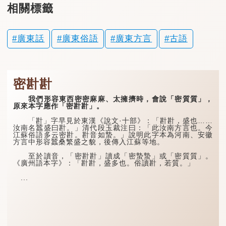
相關標籤
廣東話
廣東俗語
廣東方言
古語
密卙卙
我們形容東西密密麻麻、太擁擠時，會說「密質質」，
原來本字應作「密卙卙」。
「卙」字早見於東漢《說文·十部》：「卙卙，盛也……
汝南名蠶盛曰卙。」清代段玉裁注曰：「此汝南方言也。今
江蘇俗語多云密卙。卙音如蟄。」說明此字本為河南、安徽
方言中形容蠶桑繁盛之貌，後傳入江蘇等地。
至於讀音，「密卙卙」讀成「密蟄蟄」或「密質質」。
《廣州語本字》：「卙卙，盛多也。俗讀卙，若質。」
...