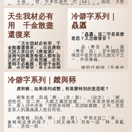
不過，「夿」字本音讀作「巴（bā）」，因此「大夿
夿」理應讀成「大巴巴」。問題是，若依足本音，...
天生我材必有
冷僻字系列｜
用 千金散盡
贔屭
還復來
「贔屭」這二字是甚麼
意思？又怎樣發音？
「天生我材必有用，千
贔（粵音：鼻），屭
金散盡還復來」，出自唐朝
（粵音：器），是中國民間
大詩人李白的《將進酒》。
傳說中龍所生的九個兒子之
這兩句詩寓意每個人都有自
一，外形像龜。
己的才能，必有用處，在失
意時不必氣餒，即使千金耗
據明代楊慎《升庵外
盡，也可重來，是人生低潮
集》記載，龍生九子的次序
時激勵向上的名句。
排列為：贔屭、螭吻、蒲
冷僻字系列｜虤與豩
牢、狴犴、饕餮、蚣蝮、睚
原詩寫道：「人生得意
眥、狻猊、椒圖（此為其中
須盡歡，莫使金樽空對月。
一種說法）。
虎和豬，如果排列成雙，有甚麼特別的意思呢？
天生我材必有用，千金散盡
還復來。烹羊宰牛且為樂，
龍九子外形與能力各有
會須一飲三百杯。」意思是
兩隻老虎，寫成「虤」（音：顏）。《說文》：「虤，
不同，其中，贔屭原形像
說：上天給了我才能，必然
虎怒也。從二虎。凡虤之屬皆從虤。」代表老虎發怒的樣
龜，因為能負重，多作為碑
有用到的地方；即使千金散
子。唐人詩中亦有「求閑未得閑，眾誚瞋虤虤」之句，意思
座，有「碑下龜...
去，也終會重新得到。
是眾人的譏諷讓人怒目而視。
李白作此詩時，大約是
兩隻豬，則為「豩」（音：賓）。甲骨文從二「豕」，
天寶十一年。當時他已被唐
象豬相追逐的樣子。《同文備考》另有一說「豩，豕亂
玄宗賜金放還約八年，這期
群。」意指一群...
間經常與朋友遊山玩水，部