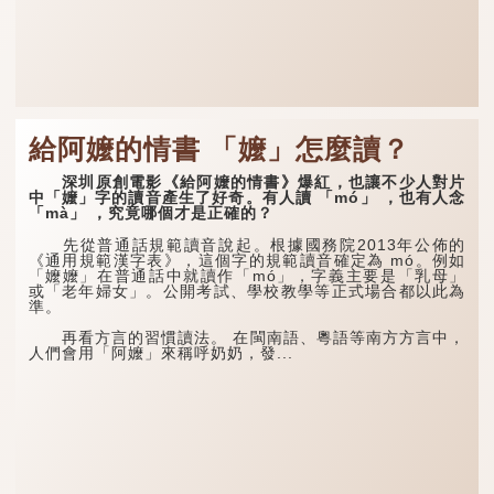
給阿嬤的情書 「嬤」怎麼讀？
深圳原創電影《給阿嬤的情書》爆紅，也讓不少人對片
中「嬤」字的讀音產生了好奇。有人讀 「mó」 ，也有人念
「mà」 ，究竟哪個才是正確的？
先從普通話規範讀音說起。根據國務院2013年公佈的
《通用規範漢字表》，這個字的規範讀音確定為 mó。例如
「嬤嬤」在普通話中就讀作「mó」，字義主要是「乳母」
或「老年婦女」。公開考試、學校教學等正式場合都以此為
準。
再看方言的習慣讀法。 在閩南語、粵語等南方方言中，
人們會用「阿嬤」來稱呼奶奶，發...