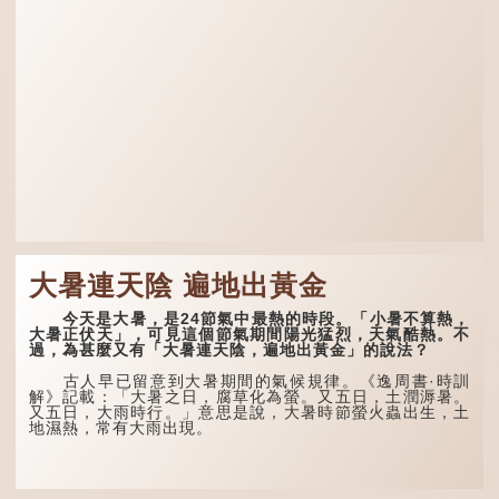
分詩作顯露出懷才...
大暑連天陰 遍地出黃金
今天是大暑，是24節氣中最熱的時段。「小暑不算熱，
大暑正伏天」，可見這個節氣期間陽光猛烈，天氣酷熱。不
過，為甚麼又有「大暑連天陰，遍地出黃金」的說法？
古人早已留意到大暑期間的氣候規律。《逸周書·時訓
解》記載：「大暑之日，腐草化為螢。又五日，土潤溽暑。
又五日，大雨時行。」意思是說，大暑時節螢火蟲出生，土
地濕熱，常有大雨出現。