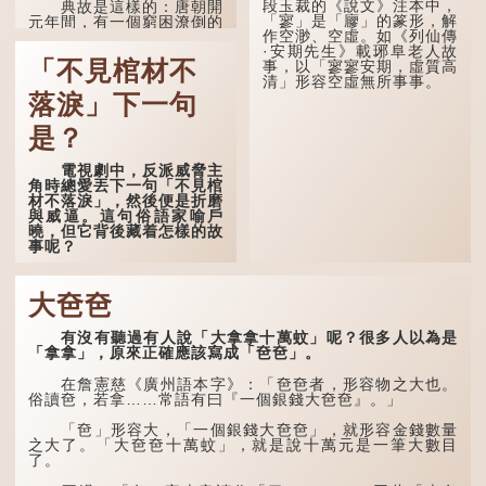
段玉裁的《說文》注本中，
典故是這樣的：唐朝開
「寥」是「廫」的篆形，解
元年間，有一個窮困潦倒的
作空渺、空虛。如《列仙傳
盧姓書生，在上京赴考的途
·安期先生》載琊阜老人故
中經過一間旅店休息，碰巧
「不見棺材不
事，以「寥寥安期，虛質高
遇到一位呂姓道士，兩人暢
清」形容空虛無所事事。
談甚歡。
落淚」下一句
言談間，盧姓書生感慨
自己雖貴為讀書人，但一直
是？
未能考取功名，仍然貧困，
感到十分落泊。於是，道士
電視劇中，反派威脅主
拿出一個青瓷枕頭，讓...
角時總愛丟下一句「不見棺
材不落淚」，然後便是折磨
與威逼。這句俗語家喻戶
曉，但它背後藏着怎樣的故
事呢？
「不見棺材不落淚」的
原句，有說法是「不見棺材
大夿夿
不下淚」或「不見親棺不下
淚」，出自明朝蘭陵笑笑生
有沒有聽過有人說「大拿拿十萬蚊」呢？很多人以為是
所著的《金瓶梅詞話》第九
「拿拿」，原來正確應該寫成「夿夿」。
十八回。原意是指人未親眼
見到親人棺木，便不會真正
感到悲傷；後來引申為比喻
在詹憲慈《廣州語本字》：「夿夿者，形容物之大也。
人執迷不悟，不到徹底失
俗讀夿，若拿……常語有曰『一個銀錢大夿夿』。」
敗，便不肯罷休。
「夿」形容大，「一個銀錢大夿夿」，就形容金錢數量
許多人對這上半句耳熟
之大了。「大夿夿十萬蚊」，就是說十萬元是一筆大數目
能詳，但它其實還有下半句
了。
——「不到黃河心不死」...