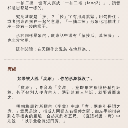
一抽二掕，也有人寫成「一抽二襱（lang3）」，讀音
和意思都是一樣的。
究竟甚麼是「掕」？「掕」字有用繩紥緊，用勾掛住，
或者把東西捆在一起的意思。「一抽二掕」形象化地描述了
左一袋右一袋的樣子。
形容同樣景象的，廣東話中還有「藤掕瓜、瓜掕藤」，
也非常常用。
延伸閱讀：在天願作比翼鳥 在地願為...
庹縮
如果被人說「庹縮」，你的形象就沒了。
「庹縮」，粵音為「度叔」，意即形容很懂得精打細
算、甚至佔別人便宜的人。遇到這種人的話，就要避而遠
之。
明朝梅膺祚所撰的《字彙》中說「庹，兩腕引長謂之
庹。」意思是說， 指成人兩臂左右橫伸之間，由左手的指尖
到右手指尖的距離，合起來約有五尺。《直語補證 · 庹》中
則說：「以手量物長短曰庹。」