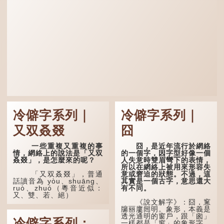
冷僻字系列｜
冷僻字系列｜
又双叒叕
囧
一些重複又重複的事
囧，是近年流行於網絡
情，網絡上的說法是「又双
的一個字，因字型好像一個
叒叕」，是怎麼來的呢？
人失意時雙眉彎下的表情，
所以在網絡上被用來形容失
意或窘迫的狀態。不過，這
「又双叒叕」，普通
其實是一個古字，意思還大
話讀音為 yòu、shuāng、
有不同。
ruò、zhuó（粵音近似：
又、雙、若、絕）
《說文解字》：囧，窻
牖丽廔闿明。象形，本義是
「又」和「双」比較
透光通明的窗戶，跟「囪」
易理解，前者表示再次，後
冷僻字系列：
一樣都是「窗」的象形字。
者表示一對，兩個「又」便