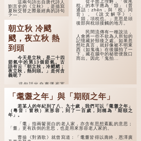
從字面上理解，「後尾
這兩句詩出自唐代詩人
枕」的本字應為「䪴」（普
劉言史的《立秋》，是描寫
通話：zhěn，與「枕」同
夏秋交替之際最經典的詩句
音）。《說文解字》：
之一。
「䪴，項枕也。」意思是頭
後部與枕頭接觸的地方。
《立秋》全詩如下：
朝立秋 冷颼
民間流傳有一種說法，
茲晨戒流火，商飆早已
人會將一些不欲為人所知的
颼，夜立秋 熱
驚。 雲天收夏色，木
記憶藏於頸後之處。如果忽
葉動秋聲。
然吐真言，就好像被不明東
到頭
西（如鬼魂）在後腦拍了一
詩的前兩句寫的是：這
下，藏在腦中的秘密便脫口
一天早晨，天上的「流火」
今天是立秋，是二十四
而出。因此「鬼拍...
（指大火星，象徵暑氣）開
節氣中的第13個節氣。古
始消退，涼爽的秋風（商
語有云「朝立秋，冷颼颼；
飆，即西風）已經悄然吹
夜立秋，熱到頭。」是何含
起。後兩句，便是全詩的靈
義呢？
魂...
這句話出自東漢崔寔
《四民月令》：「朝立秋，
冷颼颼；夜立秋，熱到
「耄耋之年」與「期頤之年」
頭」。到了清代，顧祿在
《清嘉錄》中記錄蘇州風俗
若某人的年紀到了八、九十歲，我們可以「耄耋之年」
時，也引用了這句諺語。不
（粵音：冒秩）來形容，到了一百歲，則稱為「期頤之
過當地百姓的口頭說法是
年」。
「朝立秋，渹颼颼；夜立
秋，熱吽吽」。雖然用字略
有不同，但意思完全一致。
「耄」指兩鬢斑白的老人家，亦含有思想紊亂的意思；
「耋」更有跌倒的意思，也是用來形容老人家的。
那麼，這句話到底準不
準呢？它反映了古人的一種
曹操《對酒歌》就曾寫道：「耄耋皆得以壽終，恩澤廣