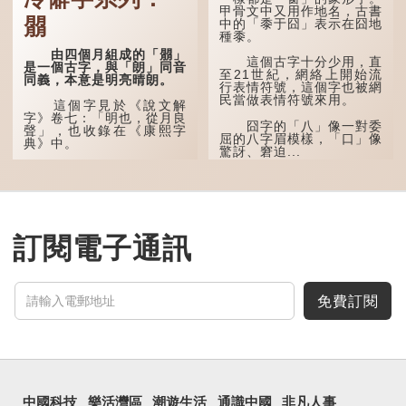
甲骨文中又用作地名，古書
是「双」。
朤
中的「黍于囧」表示在囧地
種黍。
「叒」（音：若）原是
古代神話中的樹木名
由四個月組成的「朤」
這個古字十分少用，直
稱。 《說文解字·叒部》：
是一個古字，與「朗」同音
至21世紀，網絡上開始流
「叒，日初出東方湯谷所登
同義，本意是明亮晴朗。
行表情符號，這個字也被網
榑桑，叒木也。」
民當做表情符號來用。
這個字見於《說文解
「叕...
字》卷七：「明也，從月良
囧字的「八」像一對委
聲」，也收錄在《康熙字
屈的八字眉模樣，「口」像
典》中。
驚訝、窘迫...
這個字，用法頗多。
「朤朤乾坤，捨我其
誰。」乾坤是《周易》中的
兩個卦名，這裏指天地、宇
宙等，形容政治清明，天下
訂閱電子通訊
太平！
「天空朤朤，任鳥兒高
飛。」也是指天清氣明，鳥
兒可高飛。
免費訂閱
「朤朤脆脆」就是形容
辦事爽快乾脆。我們熟...
中國科技
樂活灣區
潮遊生活
通識中國
非凡人事