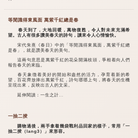
等閒識得東風面 萬紫千紅總是春
春天到了，大地回暖，萬物復甦，令人對未來充滿希
望。古人有很多讚美春天的詩句，讀來令人心情愉快。
宋代朱熹《春日》中的「等閒識得東風面，萬紫千紅總
是春」，就是讚美春天的美句。
這兩句意思是萬紫千紅的花朵開滿枝頭，爭相着向人們
報告春天的來臨。
春天象徴着美好的開始和盎然的活力，孕育着新的希
望，百花齊放捧出萬紫千紅，詩句瑯瑯上句，將春天的生機
呈現出來，反映出古人的文采。
延伸閱讀：一生之計...
一抽二掕
購物過後，兩手拿着幾袋戰利品回家的樣子，常用「一
抽二掕（lang3）」來形容。