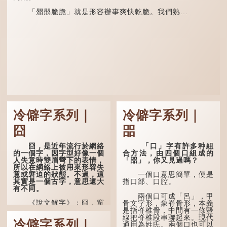
「朤朤脆脆」就是形容辦事爽快乾脆。我們熟...
冷僻字系列｜
冷僻字系列｜
囧
㗊
囧，是近年流行於網絡
「口」字有許多种組
的一個字，因字型好像一個
合方法，由四個口組成的
人失意時雙眉彎下的表情，
「㗊」，你又見過嗎？
所以在網絡上被用來形容失
意或窘迫的狀態。不過，這
一個口意思簡單，便是
其實是一個古字，意思還大
指口部、口腔。
有不同。
兩個口可成「呂」，甲
《說文解字》：囧，窻
骨文字形，象脊骨形，本義
牖丽廔闿明。象形，本義是
是指脊椎骨，中間有一條豎
透光通明的窗戶，跟「囪」
線把脊椎段串聯起來。現代
冷僻字系列｜
一樣都是「窗」的象形字。
通用為姓氏。兩個口也可以