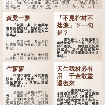
成人，但由於未達壯年，所以又稱「弱冠」。《禮記·曲禮》
「百年曰期頤。」鄭玄註：
明確記載：「人生十年曰幼，學；二十曰弱，冠；三十曰
「期，猶要也；頤，養也。
壯，有室。」這說明三十歲在...
不知衣服食味，孝子要盡養
道...
黃粱一夢
「不見棺材不
落淚」下一句
「黃粱一夢」比喻榮華
富貴終歸虛幻，勸喻世人不
是？
用太過執著，原來是出自一
個典故。
電視劇中，反派威脅主
「黃粱一夢」典出唐代
角時總愛丟下一句「不見棺
沈既濟所著的傳奇小說《枕
材不落淚」，然後便是折磨
中記》。
與威逼。這句俗語家喻戶
曉，但它背後藏着怎樣的故
典故是這樣的：唐朝開
事呢？
元年間，有一個窮困潦倒的
盧姓書生，在上京赴考的途
「不見棺材不落淚」的
中經過一間旅店休息，碰巧
原句，有說法是「不見棺材
空寥寥
天生我材必有
遇到一位呂姓道士，兩人暢
不下淚」或「不見親棺不下
談甚歡。
淚」，出自明朝蘭陵笑笑生
用 千金散盡
空間空蕩蕩，沒甚麼擺
所著的《金瓶梅詞話》第九
言談間，盧姓書生感慨
設時，廣東人會說：「這間
十八回。原意是指人未親眼
自己雖貴為讀書人，但一直
還復來
房空撩撩。」其實正寫是
見到親人棺木，便不會真正
未能考取功名，仍然貧困，
「空寥寥」。
感到悲傷；後來引申為比喻
感到十分落泊。於是，道士
人執迷不悟，不到徹底失
「天生我材必有用，千
拿出一個青瓷枕頭，讓...
敗，便不肯罷休。
詹憲慈《廣州語本字》
金散盡還復來」，出自唐朝
云：「寥寥者，空也。俗讀
大詩人李白的《將進酒》。
寥，若醋餾魚之餾。」這個
許多人對這上半句耳熟
這兩句詩寓意每個人都有自
字在古代已經出現。徐鉉與
能詳，但它其實還有下半句
己的才能，必有用處，在失