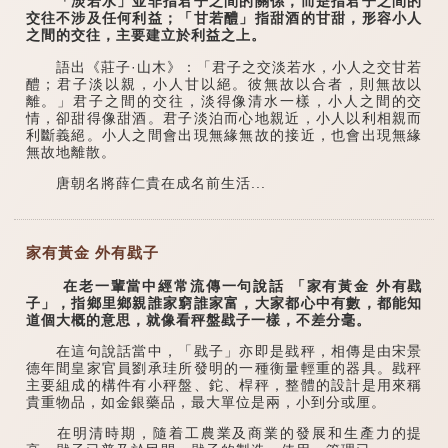
「淡若水」並非指君子之間的關係，而是指君子之間的
交往不涉及任何利益；「甘若醴」指甜酒的甘甜，形容小人
之間的交往，主要建立於利益之上。
語出《莊子·山木》：「君子之交淡若水，小人之交甘若
醴；君子淡以親，小人甘以絕。彼無故以合者，則無故以
離。」君子之間的交往，淡得像清水一樣，小人之間的交
情，卻甜得像甜酒。君子淡泊而心地親近，小人以利相親而
利斷義絕。小人之間會出現無緣無故的接近，也會出現無緣
無故地離散。
唐朝名將薛仁貴在成名前生活...
家有黃金 外有戥子
在老一輩當中經常流傳一句說話 「家有黃金 外有戥
子」，指鄉里鄉親誰家窮誰家富，大家都心中有數，都能知
道個大概的意思，就像看秤盤戥子一樣，不差分毫。
在這句說話當中，「戥子」亦即是戥秤，相傳是由宋景
德年間皇家官員劉承珪所發明的一種衡量輕重的器具。戥秤
主要組成的構件有小秤盤、鉈、桿秤，整體的設計是用來稱
貴重物品，如金銀藥品，最大單位是兩，小到分或厘。
在明清時期，隨着工農業及商業的發展和生產力的提