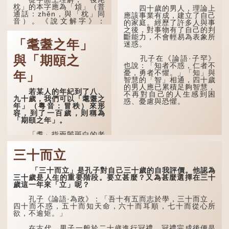
枕」的本字應為「䪴」（普
四十歲的男人，理論上
通話：zhěn，與「枕」同
應該事業有成，建立了自己
音）。《說文解字》：
的家庭。經歷了許多人與事
「䪴，項枕也。」意思是頭
之後，對事物有了自己的判
後部與枕頭接觸的地方。
斷能力，不會輕易為表象所
「耄耋之年」
迷惑。
民間流傳有一種說法，
人會將一些不欲為人所知的
與「期頤之
孔子在《論語·子罕》
記憶藏於頸後之處。如果忽
也說：「知者不惑，仁者不
然吐真言，就好像被不明東
憂，勇者不懼。」「知」與
年」
西（如鬼魂）在後腦拍了一
智慧的「智」相通，四十歲
下，藏在腦中的秘密便脫口
的男人應已累積足夠智慧，
若某人的年紀到了八、
而出。因此「鬼拍...
不再對自己的人生感到困
九十歲，我們可以「耄耋之
惑、憂慮與恐懼。
年」（粵音：冒秩）來形
容，到了一百歲，則稱為
「期頤之年」。
「耄」指兩鬢斑白的老
人家，亦含有思想紊亂的意
思；「耋」更有跌倒的意
三十而立
思，也是用來形容老人家
的。
「三十而立」是孔子對自己三十歲的自我評價。他認為
三十歲是人生的重要階段。要立甚麼？又為甚麼選擇在三十
曹操《對酒歌》就曾寫
歲這一年來「立」呢？
道：「耄耋皆得以壽終，恩
澤廣及草木昆蟲。」
孔子《論語·為政》：「吾十有五而志於學，三十而立，
四十而不惑，五十而知天命，六十而耳順，七十而從心所
到了一百歲呢？
欲，不逾矩。」
那麼就可以稱為「期
在古代，男子一般於二十歲進行冠禮，冠禮完成後便是
頤」。《禮記.曲禮上》：