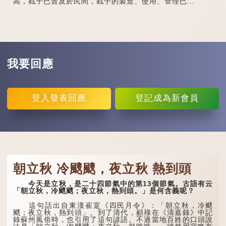
高，戥子已普及於民間，戥子的製造、使用、管理已...
我要回應
登入
發表回應
登記
成為新會員
朝立秋 冷颼颼，夜立秋 熱到頭
今天是立秋，是二十四節氣中的第13個節氣。古語有云
「朝立秋，冷颼颼；夜立秋，熱到頭。」是何含義呢？
這句話出自東漢崔寔《四民月令》：「朝立秋，冷颼
颼；夜立秋，熱到頭」。到了清代，顧祿在《清嘉錄》中記
錄蘇州風俗時，也引用了這句諺語。不過當地百姓的口頭說