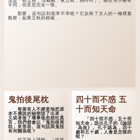
法是「朝立秋，渹颼颼；夜立秋，熱吽吽」。雖然用字略有
不同，但意思完全一致。
那麼，這句話到底準不準呢？它反映了古人的一種樸素
觀察：如果立秋的精確...
鬼拍後尾枕
四十而不惑 五
十而知天命
每當有人不經意地把原
本不應說的秘密說了出來，
又或者做了壞事後忽然吐真
「四十而不惑，五十而
言，我們都會以「鬼拍後尾
知天命」語出孔子的《論語
枕」來形容。這句話與鬼怪
·為政》。孔子認為，四十
有何關係呢？
歲和五十歲，人會是怎樣的
呢？
從字面上理解，「後尾