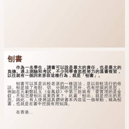
刨書
作為一名學生，讀書可以說是最大的責任，也是最大的
負擔。遇上測驗和考試，不少同學會忽然努力的溫書複習，
以往就有一個詞來形容這種行為，就是「刨書」。
刨書可以算是比較老派的一種說法，是以前較流行的俗
語。刨是除了有削、切、分開的意思外，也有挖掘的意思，
例如在元劇鄭廷玉《金鳳釵》中第三折就有「委實埋的是金
釵，不知怎麼刨出這東西來？」此處「刨出」就是挖出的意
思。因此，有人便將認真鑽研書本內容這一個舉動，稱為刨
書，也就是在書中挖掘有用知識。
在香港...