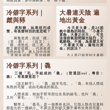
為能負重，多作為碑座，有「碑下龜...
冷僻字系列｜
大暑連天陰 遍
虤與豩
地出黃金
虎和豬，如果排列成
今天是大暑，是24節
雙，有甚麼特別的意思呢？
氣中最熱的時段。「小暑不
算熱，大暑正伏天」，可見
這個節氣期間陽光猛烈，天
兩隻老虎，寫成「虤」
氣酷熱。不過，為甚麼又有
（音：顏）。《說文》：
「大暑連天陰，遍地出黃
「虤，虎怒也。從二虎。凡
金」的說法？
虤之屬皆從虤。」代表老虎
發怒的樣子。唐人詩中亦有
「求閑未得閑，眾誚瞋虤
古人早已留意到大暑期
虤」之句，意思是眾人的譏
間的氣候規律。《逸周書·
諷讓人怒目而視。
時訓解》記載：「大暑之
冷僻字系列｜毳
日，腐草化為螢。又五日，
土潤溽暑。又五日，大雨時
兩隻豬，則為「豩」
行。」意思是說，大暑時節
（音：賓）。甲骨文從二
三個「毛」字組成的「毳」（普通話cuì，粵音：
螢火蟲出生，土地濕熱，常
「豕」，象豬相追逐的樣
脆），有甚麼意思？
有大雨出現。
子。《同文備考》另有一說
「豩，豕亂群。」意指一
《說文解字》 ：「毳，細羊毛也。」「毳」本指人體或
群...
鳥獸的毛髮，或由毛織成的製品。
人體表面，例如手臂等部位生長的細毛，也叫「毳」，
又叫「寒毛」、「汗毛」。
醫學上，「毳毛」是一個專有名詞。它指人類在兒童時
期長出的一種細小、不易注意到卻又幾乎遍布全身的毛髮。