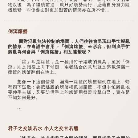
物以後，為了繼續前進，就只好順勢而行，憑藉自身努力隨
機應變，即使要面對更加艱苦的情況亦在所不惜...
倒瀉籮蟹
面對混亂無法控制的場面，人們往往會呈現出手忙腳亂
的情形，在粵語中會用上「倒瀉籮蟹」來形容，但到底手忙
腳亂為何會與「倒瀉籮蟹」相互連繫呢？
「籮」即是籮筐，是一種用竹子編成的農具，至於「倒
瀉」則是指從上向下傾瀉，兩者結合的意思就是盛載滿滿一
籮筐的螃蟹翻倒在地上。
想像一下這個情景：滿滿一籮筐的螃蟹翻倒在地上，螃
蟹四下逃散；要把逃脫的螃蟹權抓回籮筐，不但手忙腳亂地
要伸手去抓，又要防備手上的螃蟹用蟹螯攻擊自己，實在是
不知如何是好。
...
君子之交淡若水 小人之交甘若醴