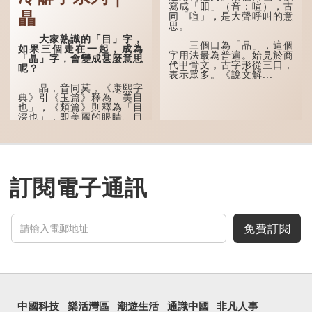
甲骨文中又用作地名，古書
寫成「吅」（音：喧），古
瞐
中的「黍于囧」表示在囧地
同「喧」，是大聲呼叫的意
種黍。
思。
大家熟識的「目」字，
這個古字十分少用，直
三個口為「品」，這個
如果三個走在一起，成為
至21世紀，網絡上開始流
字用法最為普遍。始見於商
「瞐」字，會變成甚麼意思
行表情符號，這個字也被網
代甲骨文，古字形從三口，
呢？
民當做表情符號來用。
表示眾多。《說文解...
瞐，音同莫，《康熙字
囧字的「八」像一對委
典》引《玉篇》釋為「美目
屈的八字眉模樣，「口」像
也」，《類篇》則釋為「目
驚訝、窘迫...
深也」，即美麗的眼睛、目
光深邃的意思。
多年前，蘋果手機推出
iPhone12時，曾宣傳它的
鏡頭有專業的運算攝影功
能，便用上「瞐」這個字，
訂閱電子通訊
表達iPhone12有由8位提
升至10位HDR影片拍攝功
能，能自動進行杜比視界調
色，達到專...
免費訂閱
中國科技
樂活灣區
潮遊生活
通識中國
非凡人事