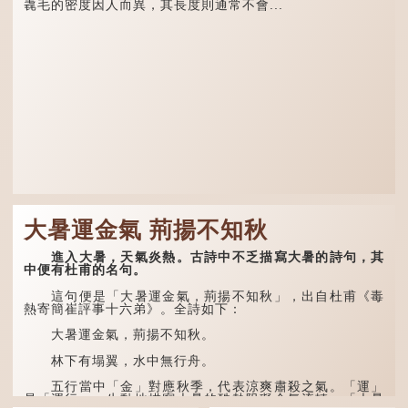
毳毛的密度因人而異，其長度則通常不會...
大暑運金氣 荊揚不知秋
進入大暑，天氣炎熱。古詩中不乏描寫大暑的詩句，其
中便有杜甫的名句。
這句便是「大暑運金氣，荊揚不知秋」，出自杜甫《毒
熱寄簡崔評事十六弟》。全詩如下：
大暑運金氣，荊揚不知秋。
林下有塌翼，水中無行舟。
五行當中「金」對應秋季，代表涼爽肅殺之氣。「運」
是「運行」，生動地描寫大暑的酷熱阻礙金氣流轉。「大暑