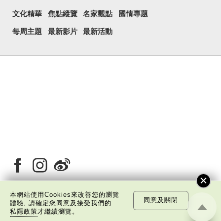
文化精華
焦點縱覽
名家觀點
國情專題
每周主題
最新影片
最新活動
本網站使用Cookies來改善您的瀏覽
同意及關閉
體驗, 請確定您同意及接受我們的
關於我們
版權告示
私隱政策聲明
免責聲明
私隱政策
才繼續瀏覽。