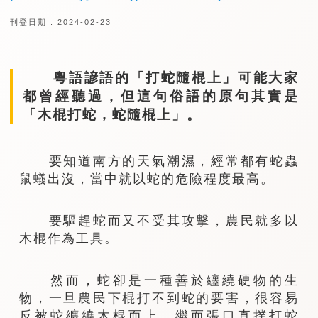
刊登日期 : 2024-02-23
粵語諺語的「打蛇隨棍上」可能大家
都曾經聽過，但這句俗語的原句其實是
「木棍打蛇，蛇隨棍上」。
要知道南方的天氣潮濕，經常都有蛇蟲
鼠蟻出沒，當中就以蛇的危險程度最高。
要驅趕蛇而又不受其攻擊，農民就多以
木棍作為工具。
然而，蛇卻是一種善於纏繞硬物的生
物，一旦農民下棍打不到蛇的要害，很容易
反被蛇纏繞木棍而上，繼而張口直撲打蛇