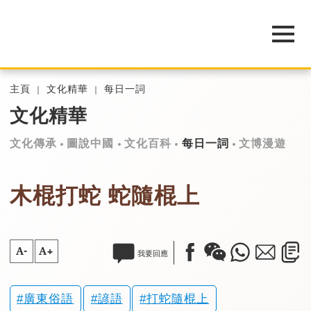
主頁
文化精華
每日一詞
文化精華
文化傳承
圖說中國
文化百科
每日一詞
文博漫遊
木棍打蛇 蛇隨棍上
A-
A+
我要回應
廣東俗語
諺語
打蛇隨棍上