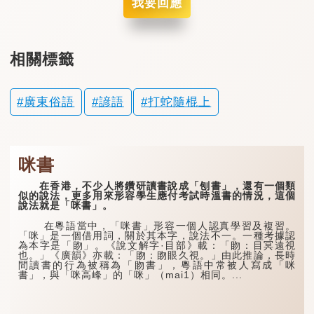
我要回應
相關標籤
廣東俗語
諺語
打蛇隨棍上
咪書
在香港，不少人將鑽研讀書說成「刨書」，還有一個類
似的說法，更多用來形容學生應付考試時溫書的情況，這個
說法就是「咪書」。
在粵語當中，「咪書」形容一個人認真學習及複習。
「咪」是一個借用詞，關於其本字，說法不一。一種考據認
為本字是「䀛」。《說文解字·目部》載：「䀛：目冥遠視
也。」《廣韻》亦載：「䀛：䀛眼久視。」由此推論，長時
間讀書的行為被稱為「䀛書」，粵語中常被人寫成「咪
書」，與「咪高峰」的「咪」（mai1）相同。...