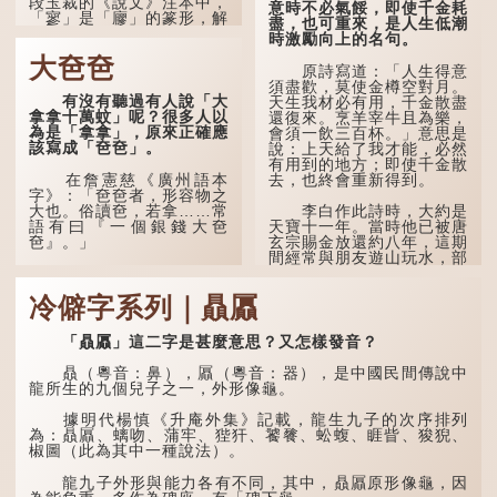
段玉裁的《說文》注本中，
——「不到黃河心不死」...
意時不必氣餒，即使千金耗
「寥」是「廫」的篆形，解
盡，也可重來，是人生低潮
作空渺、空虛。如《列仙傳
時激勵向上的名句。
·安期先生》載琊阜老人故
大夿夿
事，以「寥寥安期，虛質高
原詩寫道：「人生得意
清」形容空虛無所事事。
須盡歡，莫使金樽空對月。
有沒有聽過有人說「大
天生我材必有用，千金散盡
拿拿十萬蚊」呢？很多人以
還復來。烹羊宰牛且為樂，
為是「拿拿」，原來正確應
會須一飲三百杯。」意思是
該寫成「夿夿」。
說：上天給了我才能，必然
有用到的地方；即使千金散
去，也終會重新得到。
在詹憲慈《廣州語本
字》：「夿夿者，形容物之
大也。俗讀夿，若拿……常
李白作此詩時，大約是
語有曰『一個銀錢大夿
天寶十一年。當時他已被唐
夿』。」
玄宗賜金放還約八年，這期
間經常與朋友遊山玩水，部
分詩作顯露出懷才...
「夿」形容大，「一個
銀錢大夿夿」，就形容金錢
冷僻字系列｜贔屭
數量之大了。「大夿夿十萬
蚊」，就是說十萬元是一筆
大數目了。
「贔屭」這二字是甚麼意思？又怎樣發音？
不過，「夿」字本音讀
贔（粵音：鼻），屭（粵音：器），是中國民間傳說中
作「巴（bā）」，因此
龍所生的九個兒子之一，外形像龜。
「大夿夿」理應讀成「大巴
巴」。問題是，若依足本
據明代楊慎《升庵外集》記載，龍生九子的次序排列
音，...
為：贔屭、螭吻、蒲牢、狴犴、饕餮、蚣蝮、睚眥、狻猊、
椒圖（此為其中一種說法）。
龍九子外形與能力各有不同，其中，贔屭原形像龜，因