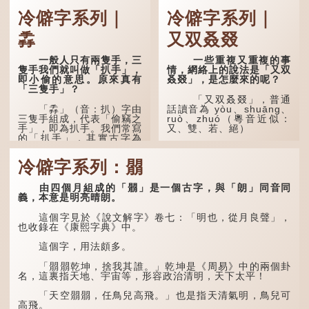
運金氣」以誇張手法描寫炎熱阻滯了季節更替。
冷僻字系列｜
冷僻字系列｜
「荊揚」指...
掱
又双叒叕
一般人只有兩隻手，三
一些重複又重複的事
隻手我們就叫做「扒手」，
情，網絡上的說法是「又双
即小偷的意思。原來真有
叒叕」，是怎麼來的呢？
「三隻手」？
「又双叒叕」，普通
「掱」（音：扒）字由
話讀音為 yòu、shuāng、
三隻手組成，代表「偷竊之
ruò、zhuó（粵音近似：
手」，即為扒手。我們常寫
又、雙、若、絕）
的「扒手」，其實古字為
「掱手」。
「又」和「双」比較
易理解，前者表示再次，後
冷僻字系列：朤
清·徐珂《清稗類鈔．
者表示一對，兩個「又」便
盜賊類．掱手》記載：「滬
是「双」。
人呼翦綹賊曰掱手，猶言扒
由四個月組成的「朤」是一個古字，與「朗」同音同
手也，亦曰癟三碼子。」
「叒」（音：若）原是
義，本意是明亮晴朗。
古代神話中的樹木名
其中「翦綹」即剪斷他
稱。 《說文解字·叒部》：
這個字見於《說文解字》卷七：「明也，從月良聲」，
人衣帶以竊取錢物，是小偷
「叒，日初出東方湯谷所登
也收錄在《康熙字典》中。
的舊稱。而「掱手」也就是
榑桑，叒木也。」
手多多，擅自拿別人東西的
這個字，用法頗多。
意思了...
「叕...
「朤朤乾坤，捨我其誰。」乾坤是《周易》中的兩個卦
名，這裏指天地、宇宙等，形容政治清明，天下太平！
「天空朤朤，任鳥兒高飛。」也是指天清氣明，鳥兒可
高飛。