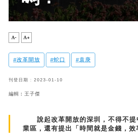
A-
A+
改革開放
蛇口
袁庚
刊登日期 : 2023-01-10
編輯︰王子傑
說起改革開放的深圳，不得不提中
業區，還有提出「時間就是金錢，效