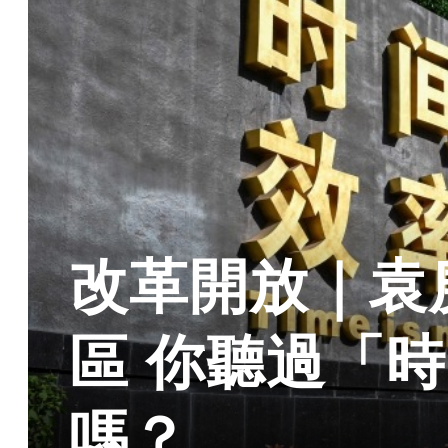
改革開放｜袁
區 你聽過「
嗎？