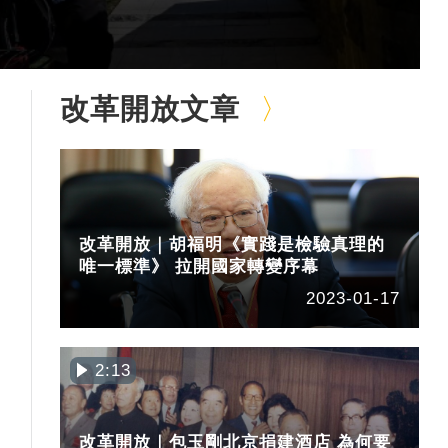
改革開放文章
改革開放｜胡福明《實踐是檢驗真理的
唯一標準》 拉開國家轉變序幕
2023-01-17
2:13
改革開放｜包玉剛北京捐建酒店 為何要