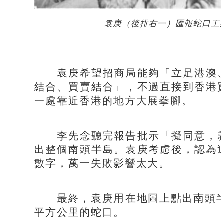
袁庚（後排右一）匯報蛇口工
袁庚希望招商局能夠「立足港澳、
結合、買賣結合」，不過直接到香港
一處靠近香港的地方大展拳腳。
李先念聽完報告批示「擬同意，就
出整個南頭半島。袁庚考慮後，認為
數字，萬一失敗影響太大。
最終，袁庚用在地圖上點出南頭半島
平方公里的蛇口。