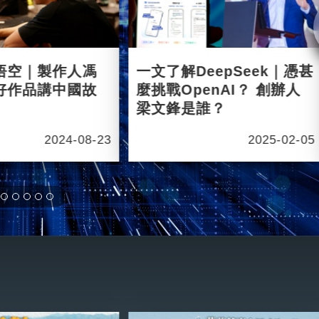
悟空｜製作人馮
一文了解DeepSeek｜憑甚
好作品講中國故
麼挑戰OpenAI？ 創辦人
梁文鋒是誰？
2024-08-23
2025-02-05