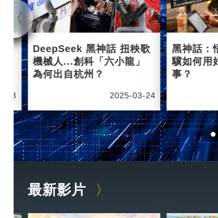
杭州
DeepSeek 黑神話 扭秧歌
黑神話：
機械人...創科「六小龍」
驥如何用
為何出自杭州？
事？
6-03
2025-03-24
最新影片