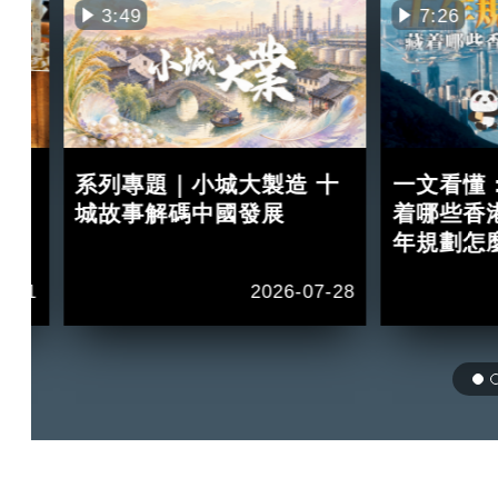
3:49
7:26
買
系列專題｜小城大製造 十
一文看懂
紅？
城故事解碼中國發展
着哪些香
年規劃怎
2-11
2026-07-28