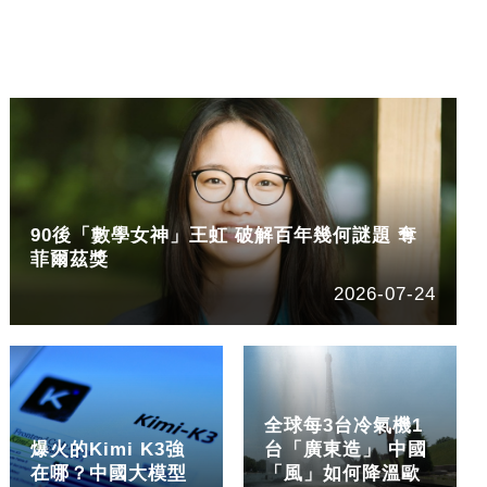
90後「數學女神」王虹 破解百年幾何謎題 奪
菲爾茲獎
2026-07-24
全球每3台冷氣機1
爆火的Kimi K3強
台「廣東造」 中國
在哪？中國大模型
「風」如何降溫歐