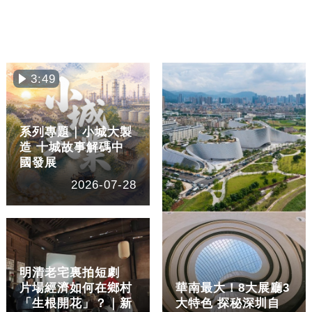
3:49
系列專題｜小城大製
造 十城故事解碼中
國發展
2026-07-28
明清老宅裏拍短劇
片場經濟如何在鄉村
華南最大！8大展廳3
「生根開花」？｜新
大特色 探秘深圳自