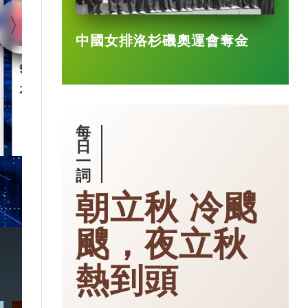
中國女排洛杉磯奧運會奪金
90後王興興 「英語學渣」
智慧城市｜杭
是機械人天才
市大腦」 有
每
2025-03-17
日
一
詞
朝立秋 冷颼
颼，夜立秋
熱到頭