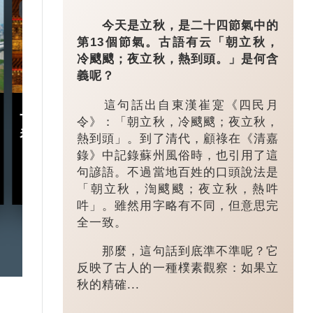
7:20
3:49
今天是立秋，是二十四節氣中的
第13個節氣。古語有云「朝立秋，
冷颼颼；夜立秋，熱到頭。」是何含
義呢？
這句話出自東漢崔寔《四民月
十五五規劃｜五年規劃 藏
小城大業｜浙
令》：「朝立秋，冷颼颼；夜立秋，
着甚麼中國「治」慧？
鎮：一粒珍珠如
熱到頭」。到了清代，顧祿在《清嘉
億璀璨王國？
錄》中記錄蘇州風俗時，也引用了這
句諺語。不過當地百姓的口頭說法是
2026-03-18
「朝立秋，渹颼颼；夜立秋，熱吽
吽」。雖然用字略有不同，但意思完
全一致。
那麼，這句話到底準不準呢？它
反映了古人的一種樸素觀察：如果立
秋的精確...