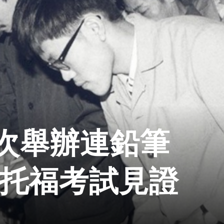
次舉辦連鉛筆
 托福考試見證