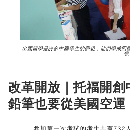
出國留學是許多中國學生的夢想，他們學成回
覺
改革開放｜托福開創
鉛筆也要從美國空運
參加第一次考試的考生共有732人