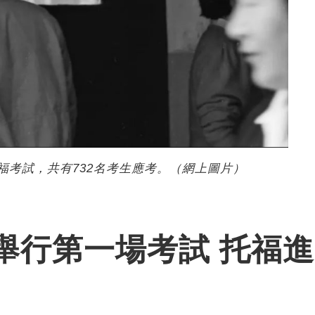
托福考試，共有732名考生應考。（網上圖片）
舉行第一場考試 托福進