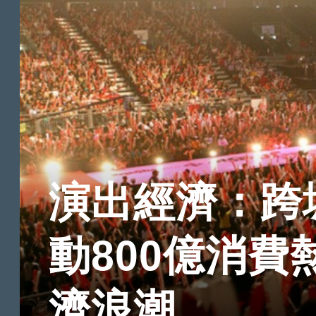
演出經濟：跨
動800億消費
濟浪潮