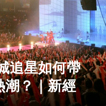
城追星如何帶
熱潮？｜新經