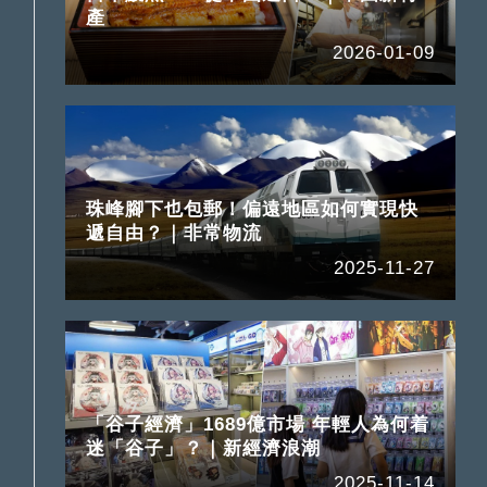
產
2026-01-09
珠峰腳下也包郵！偏遠地區如何實現快
遞自由？｜非常物流
2025-11-27
「谷子經濟」1689億市場 年輕人為何着
迷「谷子」？｜新經濟浪潮
2025-11-14