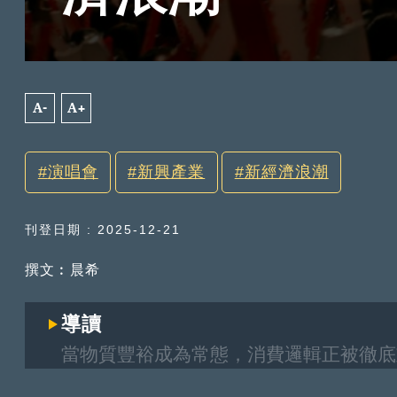
A-
A+
演唱會
新興產業
新經濟浪潮
刊登日期 : 2025-12-21
撰文︰晨希
導讀
當物質豐裕成為常態，消費邏輯正被徹底
物館經濟的文化尋根，再到陪伴經濟的情感連