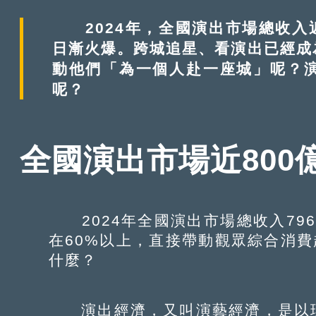
存」，而是服務於「生活」與「精神世界
正重新定義這個時代的消費風景。
2024年，全國演出市場總收入近
日漸火爆。跨城追星、看演出已經成
動他們「為一個人赴一座城」呢？
呢？
全國演出市場近800
2024年全國演出市場總收入796
在60%以上，直接帶動觀眾綜合消費
什麼？
演出經濟，又叫演藝經濟，是以現