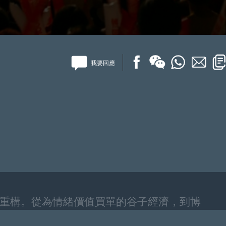
我要回應
重構。從為情緒價值買單的谷子經濟，到博
結······這些新經濟浪潮不再只滿足「生