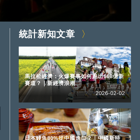
統計新知文章
馬拉松經濟：火爆賽事如何跑出168億新
賽道？｜新經濟浪潮
2026-02-02
日本鰻魚80%從中國進口？｜中國新特