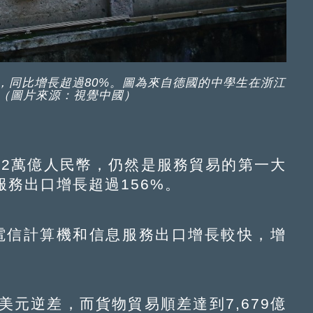
人次，同比增長超過80%。圖為來自德國的中學生在浙江
（圖片來源：視覺中國）
萬億人民幣，仍然是服務貿易的第一大
務出口增長超過156%。
信計算機和信息服務出口增長較快，增
元逆差，而貨物貿易順差達到7,679億