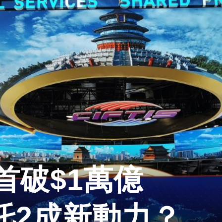
首破$1萬億
哪吒2成新動力？