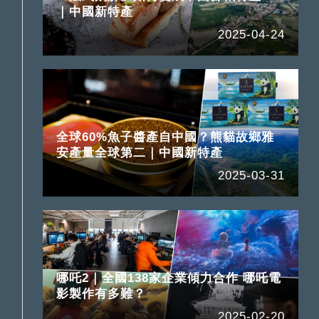
｜中國新特產
2025-04-24
全球60%魚子醬產自中國？熊貓故鄉雅
安產量全球第二｜中國新特產
2025-03-31
哪吒2｜全國138家企業傾力合作 哪吒電
影製作有多難？
2025-02-20