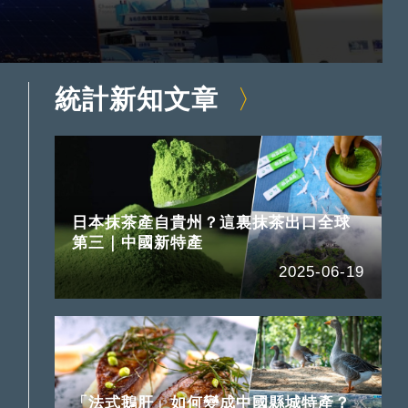
統計新知文章
日本抹茶產自貴州？這裏抹茶出口全球
第三｜中國新特產
2025-06-19
「法式鵝肝」如何變成中國縣城特產？