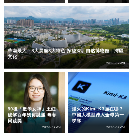
華南最大！8大展廳3大特色 探秘深圳自然博物館｜灣區
文化
2026-07-29
90後「數學女神」王虹
爆火的Kimi K3強在哪？
破解百年幾何謎題 奪菲
中國大模型跨入全球第一
爾茲獎
梯隊
2026-07-24
2026-07-24