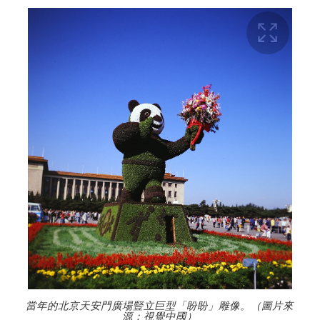
當年的北京天安門廣場豎立巨型「盼盼」雕像。（圖片來
源：視覺中國）