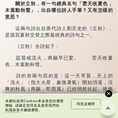
關於立秋，有一句經典名句「雲天收夏色，
木葉動秋聲」，出自哪位詩人手筆？又有怎樣的
意思？
這兩句詩出自唐代詩人劉言史的《立秋》，
是描寫夏秋交替之際最經典的詩句之一。
《立秋》全詩如下：
茲晨戒流火，商飆早已驚。 雲天收夏
色，木葉動秋聲。
詩的前兩句寫的是：這一天早晨，天上的
「流火」（指大火星，象徵暑氣）開始消退，涼
爽的秋風（商飆，即西風）已經悄然吹起。後兩
句，便是全詩的靈魂...
本網站使用Cookies來改善您的瀏覽
同意及關閉
體驗, 請確定您同意及接受我們的
私隱政策
才繼續瀏覽。