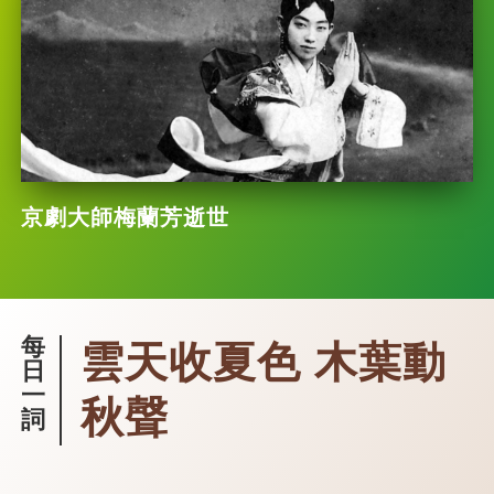
京劇大師梅蘭芳逝世
每
雲天收夏色 木葉動
日
一
秋聲
詞