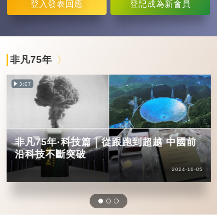
登入
發表回應
登記
成為新會員
非凡75年
3:07
非凡75年·科技篇｜從跟跑到超越 中國前
沿科技不斷突破
2024-10-05