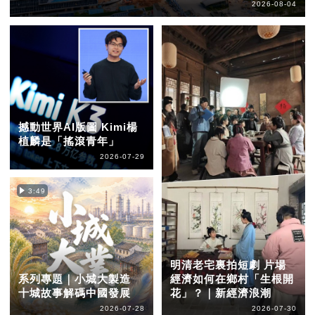
2026-08-04
撼動世界AI版圖 Kimi楊
植麟是「搖滾青年」
2026-07-29
3:49
明清老宅裏拍短劇 片場
系列專題｜小城大製造
經濟如何在鄉村「生根開
十城故事解碼中國發展
花」？｜新經濟浪潮
2026-07-28
2026-07-30