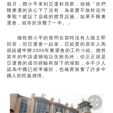
個月，鄧小平來到亞運村視察，他稱「你們
辦奧運的決心下了沒有，為甚麼不敢幹這件
事呢？建設了這樣的體育設施，如果不辦奧
運會，就等於浪費了一半。」
雖然鄧小平的發問在當時沒有人能立即
回答，但亞運會一結束，亞組委的原班人馬
就組建申辦2000年奧運會的工作小組。雖然
當年的申請遺憾地以失敗告終，但正正就是
亞運會的成功經驗和留下的場館，令不少人
認為中國已經準備好，也確實振奮了許多中
國人的民族感情。