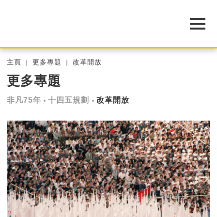
主頁
更多專題
改革開放
更多專題
非凡75年
十四五規劃
改革開放