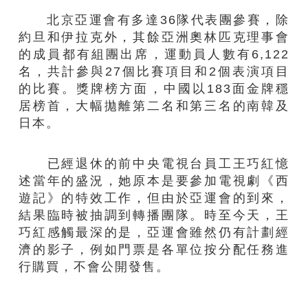
北京亞運會有多達36隊代表團參賽，除
約旦和伊拉克外，其餘亞洲奧林匹克理事會
的成員都有組團出席，運動員人數有6,122
名，共計參與27個比賽項目和2個表演項目
的比賽。獎牌榜方面，中國以183面金牌穩
居榜首，大幅拋離第二名和第三名的南韓及
日本。
已經退休的前中央電視台員工王巧紅憶
述當年的盛況，她原本是要參加電視劇《西
遊記》的特效工作，但由於亞運會的到來，
結果臨時被抽調到轉播團隊。時至今天，王
巧紅感觸最深的是，亞運會雖然仍有計劃經
濟的影子，例如門票是各單位按分配任務進
行購買，不會公開發售。