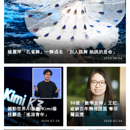
楊麗萍「孔雀舞」一舞成名 「別人跳舞 她跳的是命」
2026-08-04
90後「數學女神」王虹
撼動世界AI版圖 Kimi楊
破解百年幾何謎題 奪菲
植麟是「搖滾青年」
爾茲獎
2026-07-29
2026-07-24