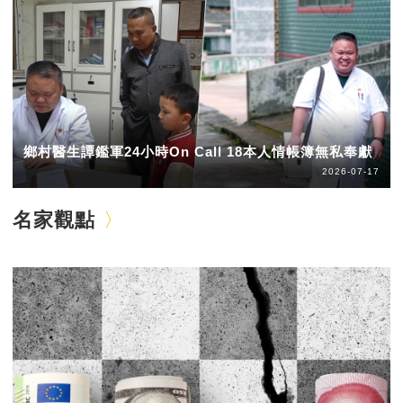
鄉村醫生譚鑑軍24小時On Call 18本人情帳簿無私奉獻
2026-07-17
名家觀點