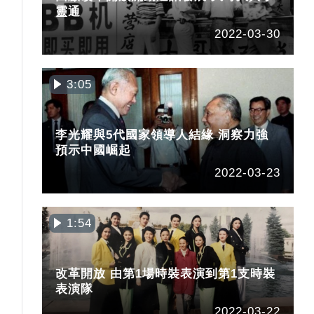
靈通
2022-03-30
3:05
李光耀與5代國家領導人結緣 洞察力強
預示中國崛起
2022-03-23
1:54
改革開放 由第1場時裝表演到第1支時裝
表演隊
2022-03-22