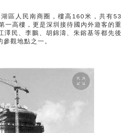
區人民南商圈，樓高160米，共有53
國第一高樓，更是深圳接待國內外遊客的重
江澤民、李鵬、胡錦濤、朱鎔基等都先後
的參觀地點之一。