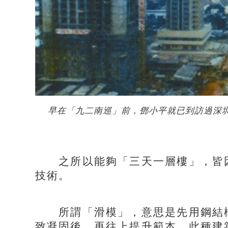
早在「九二南巡」前，鄧小平就已到訪過深
之所以能夠「三天一層樓」，皆因
技術。
所謂「滑模」，意思是先用鋼結構
致凝固後，再往上提升範本。此種建