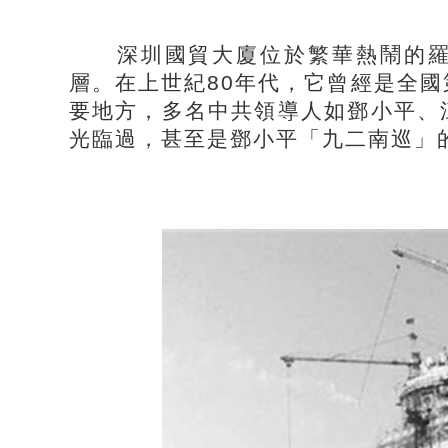
深圳國貿大廈位於繁華熱鬧的羅湖
層。在上世紀80年代，它曾經是全
要地方，多名中共領導人如鄧小平、
光臨過，甚至是鄧小平「九二南巡」