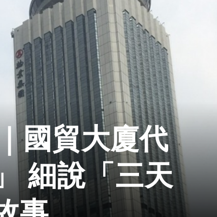
年｜國貿大廈代
」 細說「三天
故事