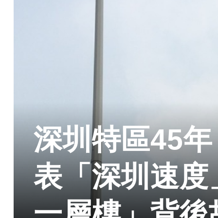
深圳特區45
表「深圳速度
一層樓」背後