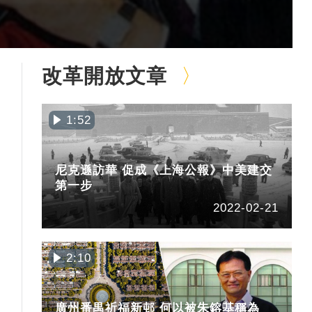
改革開放文章
1:52
尼克遜訪華 促成《上海公報》中美建交
第一步
2022-02-21
2:10
廣州番禺祈福新邨 何以被朱鎔基稱為