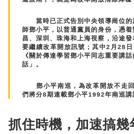
當時已正式告別中央領導崗位的黨
師鄧小平，以普通黨員的身份，憑着
昌、深圳、珠海和上海視察，沿途發
要繼續改革開放訊號；其中2月28
《關於傳達學習鄧小平同志重要講話
話」。
鄧小平南巡，為改革開放不走回頭
們將分8期連載鄧小平1992年南巡講
抓住時機，加速搞幾