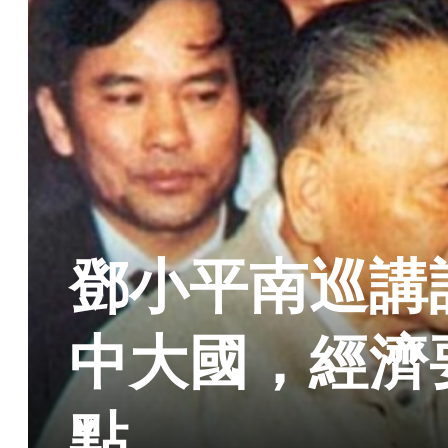
鄧小平南巡講
中大國，經濟
點