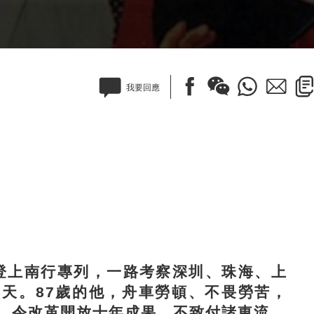
我要回應
登上南行專列，一路考察深圳、珠海、上
35天。87歲的他，舟車勞頓、不畏勞苦，
，令改革開放十年成果，不致付諸東流。