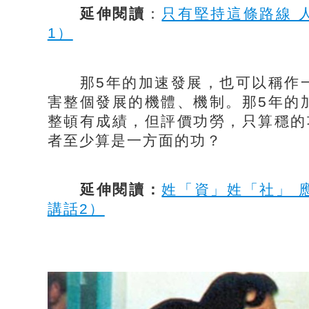
延伸閱讀
：
只有堅持這條路線 
1）
那5年的加速發展，也可以稱作一
害整個發展的機體、機制。那5年的
整頓有成績，但評價功勞，只算穩的
者至少算是一方面的功？
延伸閱讀：
姓「資」姓「社」 
講話2）