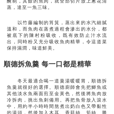
醃制，其餘的魚肉，就全部切片放上蔥花清
蒸，達至一魚三味。
以竹藤編制的筲箕，蒸出來的水汽細膩
溫和，而魚肉在蒸煮過程會滲出的水分，都
被底下的陳村粉吸收，既有效防止汁水流
出，同時粉又充分吸收魚肉精華，令這道菜
保持濕潤，味道鮮美。
順德拆魚羹 每一口都是精華
冬天最適合喝一道羹湯暖暖胃，順德拆
魚羹就很好的選擇。順德廚師會先把鯽魚或
其他淡水魚兩面煎至金黃色，然後將魚肉放
冷拆肉，挑出魚刺備用。再把魚骨放入滾水
中，用約半小時時間熬煮出奶白色又帶黏性
的湯頭，然後加入木耳、香菇絲、筍絲、勝