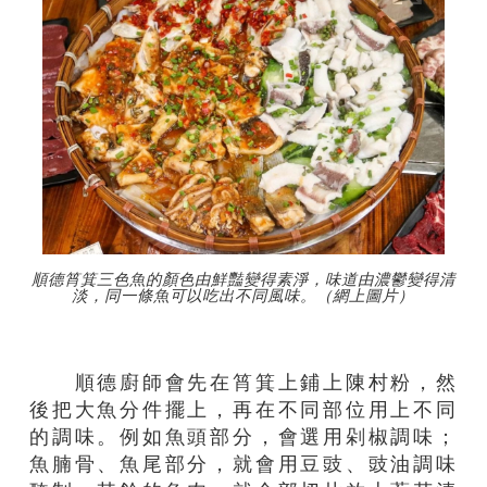
順德筲箕三色魚的顏色由鮮豔變得素淨，味道由濃鬱變得清
淡，同一條魚可以吃出不同風味。（網上圖片）
順德廚師會先在筲箕上鋪上陳村粉，然
後把大魚分件擺上，再在不同部位用上不同
的調味。例如魚頭部分，會選用剁椒調味；
魚腩骨、魚尾部分，就會用豆豉、豉油調味