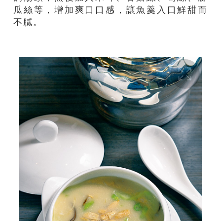
瓜絲等，增加爽口口感，讓魚羹入口鮮甜而
不膩。