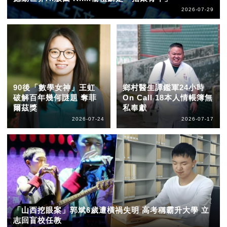
2026-07-29
90後「數學女神」王虹
鄉村醫生譚鑑軍24小時
破解百年幾何謎題 奪菲
On Call 18本人情帳簿無
爾茲獎
私奉獻
2026-07-24
2026-07-17
「山西挖眼案」郭斌6歲遭橫禍失明 高考稱霸升大學 立
志回盲校任教