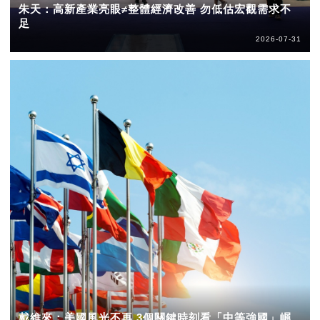
朱天：高新產業亮眼≠整體經濟改善 勿低估宏觀需求不
足
2026-07-31
戴維來：美國風光不再 3個關鍵時刻看「中等強國」崛