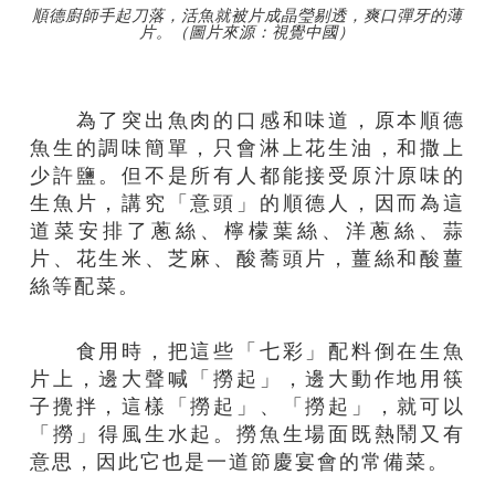
順德廚師手起刀落，活魚就被片成晶瑩剔透，爽口彈牙的薄
片。（圖片來源：視覺中國）
為了突出魚肉的口感和味道，原本順德
魚生的調味簡單，只會淋上花生油，和撒上
少許鹽。但不是所有人都能接受原汁原味的
生魚片，講究「意頭」的順德人，因而為這
道菜安排了蔥絲、檸檬葉絲、洋蔥絲、蒜
片、花生米、芝麻、酸蕎頭片，薑絲和酸薑
絲等配菜。
食用時，把這些「七彩」配料倒在生魚
片上，邊大聲喊「撈起」，邊大動作地用筷
子攪拌，這樣「撈起」、「撈起」，就可以
「撈」得風生水起。撈魚生場面既熱鬧又有
意思，因此它也是一道節慶宴會的常備菜。