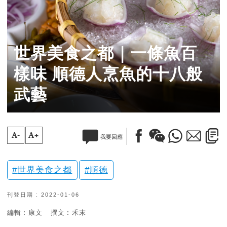
世界美食之都｜一條魚百
樣味 順德人烹魚的十八般
武藝
A-
A+
我要回應
世界美食之都
順德
刊登日期 : 2022-01-06
編輯︰康文
撰文︰禾末