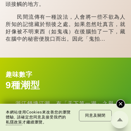
頭接觸的地方。
民間流傳有一種說法，人會將一些不欲為人
所知的記憶藏於頸後之處。如果忽然吐真言，就
好像被不明東西（如鬼魂）在後腦拍了一下，藏
在腦中的秘密便脫口而出。因此「鬼拍...
趣味數字
9種潮型
浙江錢塘江潮，有「天下第一潮」之譽，古
人所謂「浙江之潮，天下之偉觀也。」錢塘江潮
本網站使用Cookies來改善您的瀏覽
同意及關閉
體驗, 請確定您同意及接受我們的
不僅氣勢磅礴，而且形態多變，共9種花款，大
私隱政策
才繼續瀏覽。
家都見過嗎？