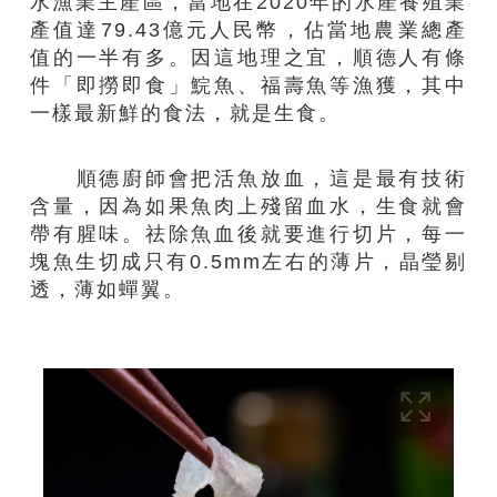
水漁業主產區，當地在2020年的水產養殖業
產值達79.43億元人民幣，佔當地農業總產
值的一半有多。因這地理之宜，順德人有條
件「即撈即食」鯇魚、福壽魚等漁獲，其中
一樣最新鮮的食法，就是生食。
順德廚師會把活魚放血，這是最有技術
含量，因為如果魚肉上殘留血水，生食就會
帶有腥味。祛除魚血後就要進行切片，每一
塊魚生切成只有0.5mm左右的薄片，晶瑩剔
透，薄如蟬翼。