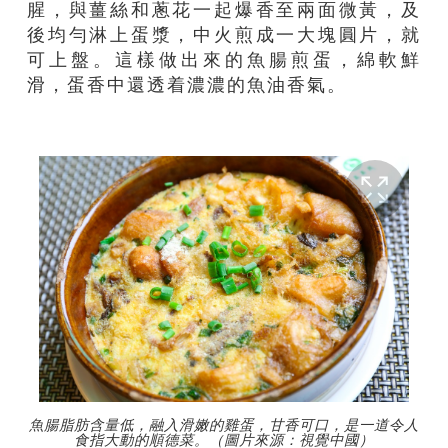
腥，與薑絲和蔥花一起爆香至兩面微黃，及
後均勻淋上蛋漿，中火煎成一大塊圓片，就
可上盤。這樣做出來的魚腸煎蛋，綿軟鮮
滑，蛋香中還透着濃濃的魚油香氣。
魚腸脂肪含量低，融入滑嫩的雞蛋，甘香可口，是一道令人
食指大動的順德菜。（圖片來源：視覺中國）