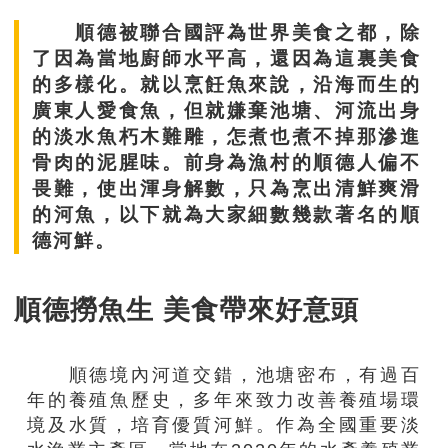
順德被聯合國評為世界美食之都，除
了因為當地廚師水平高，還因為這裏美食
的多樣化。就以烹飪魚來說，沿海而生的
廣東人愛食魚，但就嫌棄池塘、河流出身
的淡水魚朽木難雕，怎煮也煮不掉那滲進
骨肉的泥腥味。前身為漁村的順德人偏不
畏難，使出渾身解數，只為烹出清鮮爽滑
的河魚，以下就為大家細數幾款著名的順
德河鮮。
順德撈魚生 美食帶來好意頭
順德境內河道交錯，池塘密布，有過百
年的養殖魚歷史，多年來致力改善養殖場環
境及水質，培育優質河鮮。作為全國重要淡