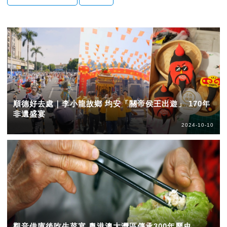
順德好去處｜李小龍故鄉 均安「關帝侯王出遊」 170年
非遺盛宴
2024-10-10
觀音借庫後吃生菜宴 粵港澳大灣區傳承300年歷史