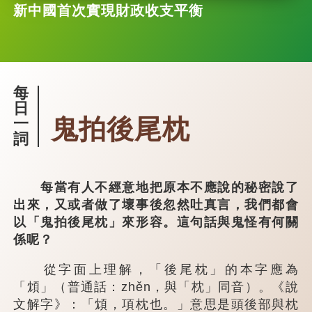
新中國首次實現財政收支平衡
每
日
鬼拍後尾枕
一
詞
每當有人不經意地把原本不應說的秘密說了
出來，又或者做了壞事後忽然吐真言，我們都會
以「鬼拍後尾枕」來形容。這句話與鬼怪有何關
係呢？
從字面上理解，「後尾枕」的本字應為
「䪴」（普通話：zhěn，與「枕」同音）。《說
文解字》：「䪴，項枕也。」意思是頭後部與枕