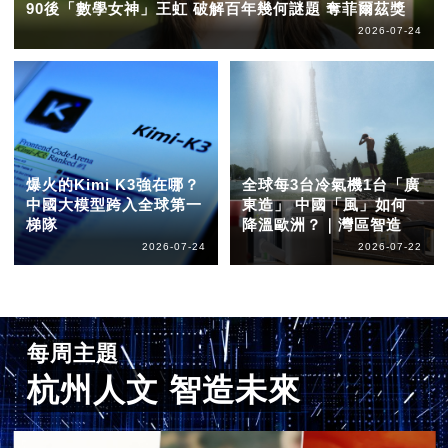
90後「數學女神」王虹 破解百年幾何謎題 奪菲爾茲獎
2026-07-24
爆火的Kimi K3強在哪？
全球每3台冷氣機1台「廣
中國大模型跨入全球第一
東造」 中國「風」如何
梯隊
降溫歐洲？｜灣區智造
2026-07-24
2026-07-22
每周主題
杭州人文 智造未來