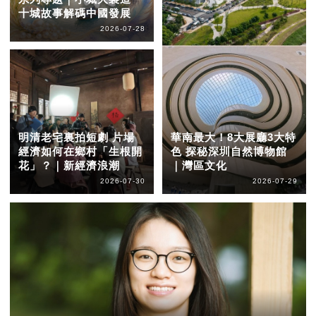
十城故事解碼中國發展
2026-07-28
明清老宅裏拍短劇 片場
華南最大！8大展廳3大特
經濟如何在鄉村「生根開
色 探秘深圳自然博物館
花」？｜新經濟浪潮
｜灣區文化
2026-07-30
2026-07-29