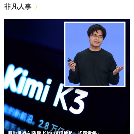
非凡人事
撼動世界AI版圖 Kimi楊植麟是「搖滾青年」