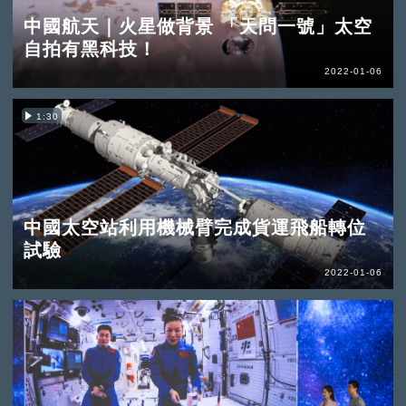
中國航天｜火星做背景 「天問一號」太空
自拍有黑科技！
2022-01-06
1:30
中國太空站利用機械臂完成貨運飛船轉位
試驗
2022-01-06