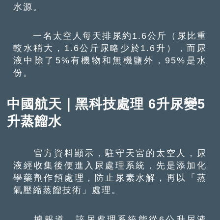
水源。
一名太空人每天排尿約1.6公斤（尿比重
較水稍大，1.6公斤尿略少於1.6升），而尿
液中除了5%有機物和無機鹽外，95%是水
份。
中國航天｜黑科技處理 6升尿變5
升蒸餾水
官方資料顯示，駐守天宮的太空人，尿
液經收集後便進入尿處理系統，先是添加化
學藥劑作預處理，防止尿素水解，再以「蒸
氣壓縮蒸餾技術」處理。
據報道，該尿處理系統能從6公升尿液