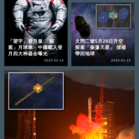
「望宇」登月服 「探
天問二號5月29日升空
索」月球車 中國載人登
探索「振蕩天星」 採樣
月四大神器全曝光
帶回地球
2025-02-12
2025-01-15