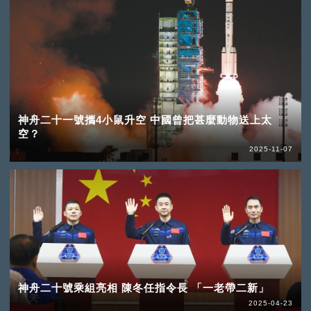
神舟二十一號攜4小鼠升空 中國曾把甚麼動物送上太
空？
2025-11-07
神舟二十號乘組亮相 陳冬任指令長 「一老帶二新」
2025-04-23