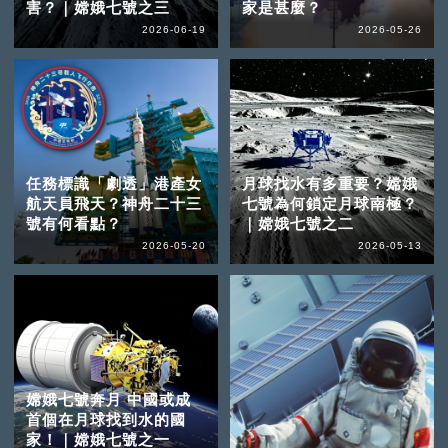
害？｜嫦娥七號之三
家是甚麼？
2026-06-19
2026-05-26
任務標識「劇透」港產女
月球找水有多重要？嫦娥
航天員飛天？神舟二十三
七號為何鎖定月球南極？
號有何看點？
｜嫦娥七號之二
2026-05-20
2026-05-13
嫦娥七號奔月 中國或成
首個在月球找到水的國
家！｜嫦娥七號之一