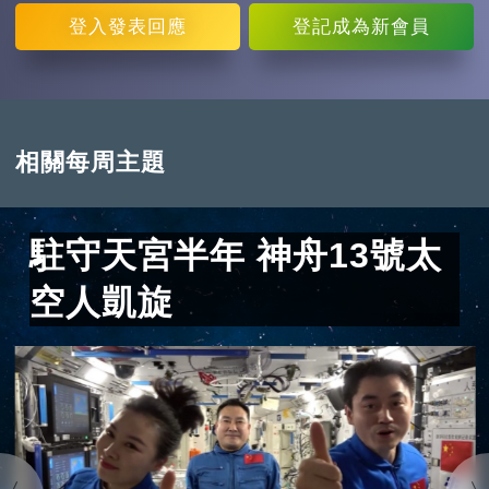
登入
發表回應
登記
成為新會員
相關每周主題
駐守天宮半年 神舟13號太
空人凱旋