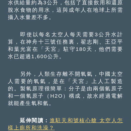
水供給量約為3公升，包括了直接飲用和還原
脫水食物的用水，這與成年人在地球上所需
攝入水量差不多。
即使以每名太空人每天需要3公升水計
算，在神舟十三號任務裏，翟志剛、王亞平
和葉光富在「天宮」駐守180天，他們需要
水已超過1,600公升。
另外，人類生存離不開氧氣，中國太空
人需要的氧氣，是在「天宮」上人工製造
的。製氧原理很簡單：分子是由兩個氫原子
和一個氧原子（H2O）構成，故水經過電解
就能產生氧和氫。
延伸閱讀：
進駐天和號核心艙 太空人怎
樣上廁所和洗澡？