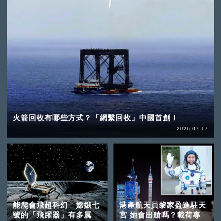
火箭回收有哪些方式？「網繫回收」中國首創！
2026-07-17
能爬會飛超科幻 嫦娥七
港產航天員黎家盈進駐天
號的「飛躍器」有多厲
宮 她會出艙嗎？載荷專