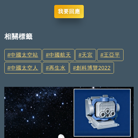
我要回應
相關標籤
中國太空站
中國航天
天宮
王亞平
中國太空人
再生水
創科博覽2022