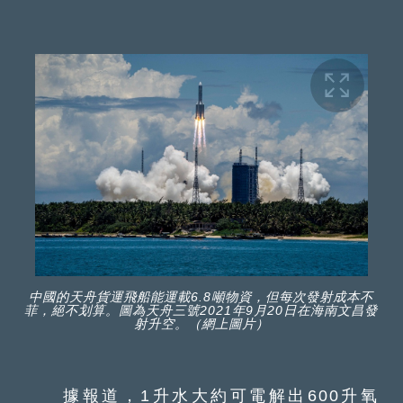
中國的天舟貨運飛船能運載6.8噸物資，但每次發射成本不
菲，絕不划算。圖為天舟三號2021年9月20日在海南文昌發
射升空。（網上圖片）
據報道，1升水大約可電解出600升氧