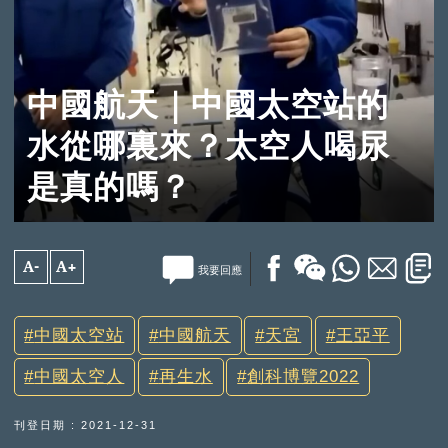
中國航天｜中國太空站的
水從哪裏來？太空人喝尿
是真的嗎？
A-
A+
我要回應
中國太空站
中國航天
天宮
王亞平
中國太空人
再生水
創科博覽2022
刊登日期 : 2021-12-31