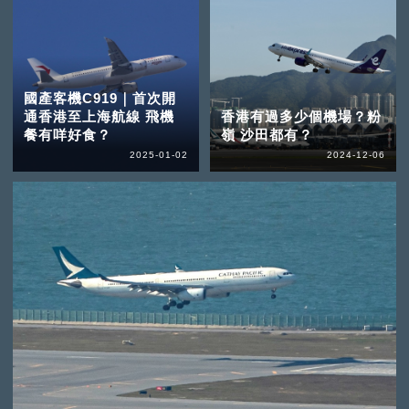
國產客機C919｜首次開
通香港至上海航線 飛機
香港有過多少個機場？粉
餐有咩好食？
嶺 沙田都有？
2025-01-02
2024-12-06