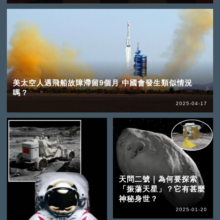
美太空人遇飛船故障滯留9個月 中國會發生類似情況
嗎？
2025-04-17
天問二號｜為何要探索
「振蕩天星」？它有甚麼
神秘身世？
2025-01-20