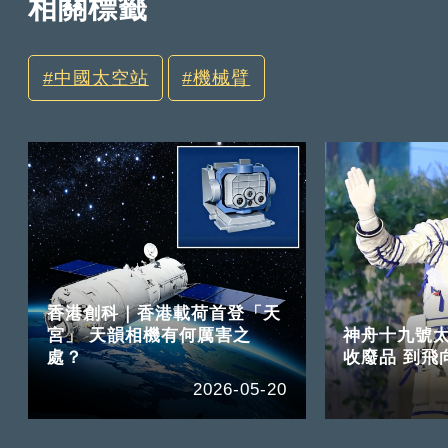
相關標籤
中國太空站
機械臂
香港創科｜香港載荷首登「天
宮」 天韻相機有何厲害之
神舟十九號太
處？
收廢品 到飛
2026-05-20