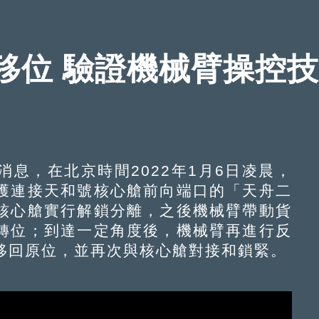
移位 驗證機械臂操控
，在北京時間2022年1月6日凌晨，
獲連接天和號核心艙前向端口的「天舟二
核心艙實行解鎖分離，之後機械臂帶動貨
轉位；到達一定角度後，機械臂再進行反
移回原位，並再次與核心艙對接和鎖緊。