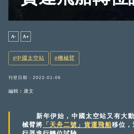
A-
A+
中國太空站
機械臂
刊登日期 : 2022-01-06
編輯︰康文
新年伊始，中國太空站又有大動作
械臂將
「天舟二號」貨運飛船
移位，
行器進行轉位試驗。