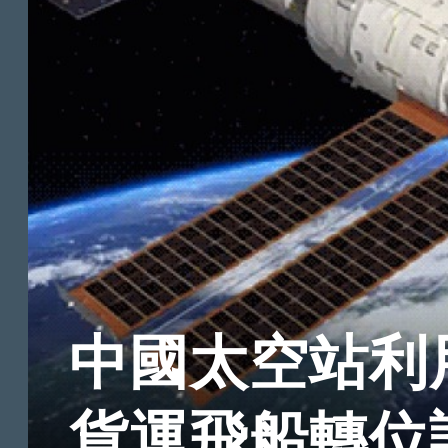
中國太空站利
貨運飛船轉位