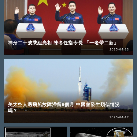
神舟二十號乘組亮相 陳冬任指令長 「一老帶二新」
2025-04-23
美太空人遇飛船故障滯留9個月 中國會發生類似情況
嗎？
2025-04-17