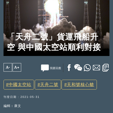
「天舟二號」貨運飛船升
空 與中國太空站順利對接
A-
A+
我要回應
中國太空站
天舟二號
天和號核心艙
刊登日期 : 2021-05-31
編輯︰康文