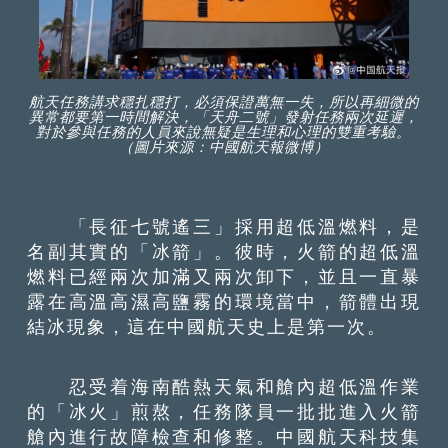
航天任務講求穩扎穩打，必須保證萬無一失，所以再細微的
異常都要第一時間解決，「天舟二號」發射任務兩次延遲，
對於參與任務的人員來說無疑是生理和心理的雙重考驗。
（圖片來源：中國航天報微博）
「長征七號遙三」採用超低溫燃料，是
名副其實的「冰箭」。彼時，火箭的超低溫
燃料已經兩次加滿又兩次卸下，並且一直暴
露在高溫高濕高鹽霧的環境當中，箭體出現
結冰現象，這在中國航天史上是第一次。
忍受着海南酷熱天氣和艙內超低溫作業
的「冰火」煎熬，任務隊員一批批進入火箭
艙內進行故障檢查和修整。中國航天科技集