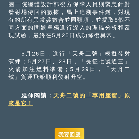
團一院總體設計部後方保障人員則緊急針對
發射場傳回的數據，馬上追溯事件鏈，對現
有的所有異常參數合並同類項，並提取8個不
同方面的問題單獨進行深入的理論分析和覆
現試驗，最終在5月25日成功修復異常。
5月26日，進行「天舟二號」模擬發射
演練；5月27日、28日，「長征七號遙三」
火箭加注燃料準備；5月29日，「天舟二
號」貨運飛船順利發射升空。
延伸閱讀：
天舟二號的「專用座駕」原
來是它！
我要回應