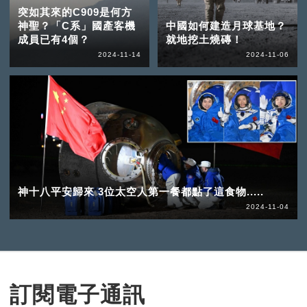
突如其來的C909是何方
神聖？「C系」國產客機
中國如何建造月球基地？
成員已有4個？
就地挖土燒磚！
2024-11-14
2024-11-06
神十八平安歸來 3位太空人第一餐都點了這食物.....
2024-11-04
訂閱電子通訊