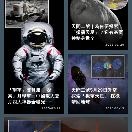
天問二號｜為何要探索
「振蕩天星」？它有甚麼
神秘身世？
2025-01-20
「望宇」登月服 「探
天問二號5月29日升空
索」月球車 中國載人登
探索「振蕩天星」 採樣
月四大神器全曝光
帶回地球
2025-02-12
2025-01-15