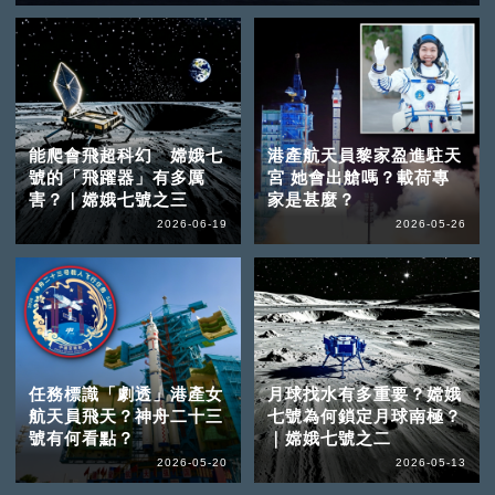
能爬會飛超科幻 嫦娥七
港產航天員黎家盈進駐天
號的「飛躍器」有多厲
宮 她會出艙嗎？載荷專
害？｜嫦娥七號之三
家是甚麼？
2026-06-19
2026-05-26
任務標識「劇透」港產女
月球找水有多重要？嫦娥
航天員飛天？神舟二十三
七號為何鎖定月球南極？
號有何看點？
｜嫦娥七號之二
2026-05-20
2026-05-13