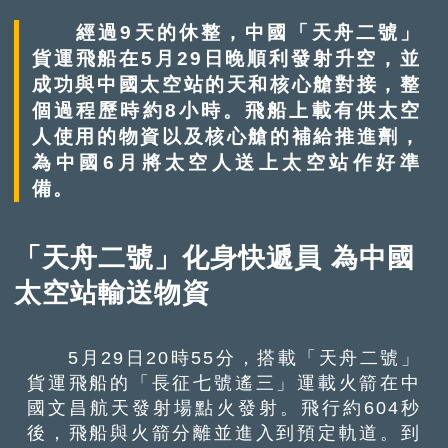
經過9天的休整，中國「天舟二號」
貨運飛船在5月29日晚順利發射升空，並
成功與中國太空站的天和核心艙對接，整
個過程歷時約8小時。飛船上載有供太空
人使用的物資以及核心艙的補給推進劑，
為中國6月將太空人送上太空站作好準
備。
「天舟二號」化身快遞員 為中國
太空站輸送物資
5月29日20時55分，搭載「天舟二號」
貨運飛船的「長征七號遙三」運載火箭在中
國文昌航天發射場點火發射。飛行約604秒
後，飛船與火箭分離並進入到預定軌道。到