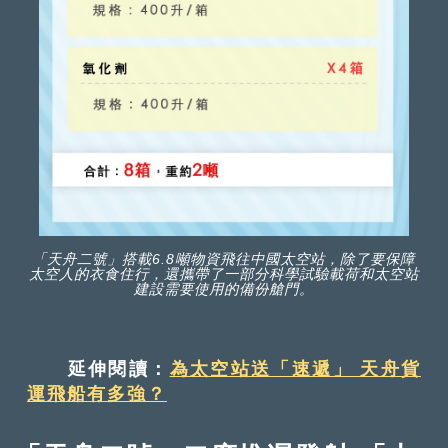
「天舟二號」搭載6.8噸物資飛往中國太空站，除了要保障
太空人的衣食住行，還攜帶了一部分科學試驗載荷和太空站
建設需要使用的備份艙門。
延伸閱讀：
為太空站送「速遞」 天舟貨
運飛船有多強？