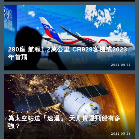
280座 航程1.2萬公里 CR929客機或2023
年首飛
2021-05-31
為太空站送「速遞」 天舟貨運飛船有多
強？
2021-05-28