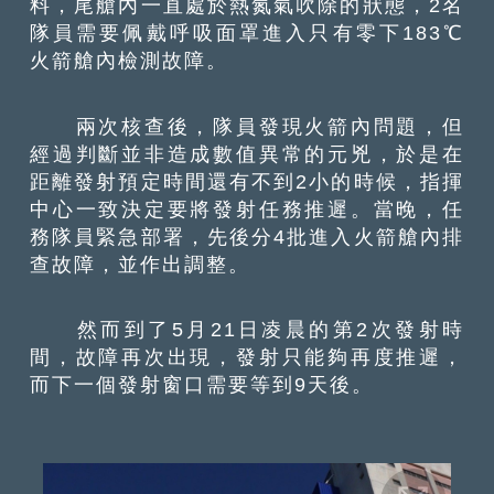
料，尾艙內一直處於熱氮氣吹除的狀態，2名
隊員需要佩戴呼吸面罩進入只有零下183℃
火箭艙內檢測故障。
兩次核查後，隊員發現火箭內問題，但
經過判斷並非造成數值異常的元兇，於是在
距離發射預定時間還有不到2小的時候，指揮
中心一致決定要將發射任務推遲。當晚，任
務隊員緊急部署，先後分4批進入火箭艙內排
查故障，並作出調整。
然而到了5月21日凌晨的第2次發射時
間，故障再次出現，發射只能夠再度推遲，
而下一個發射窗口需要等到9天後。