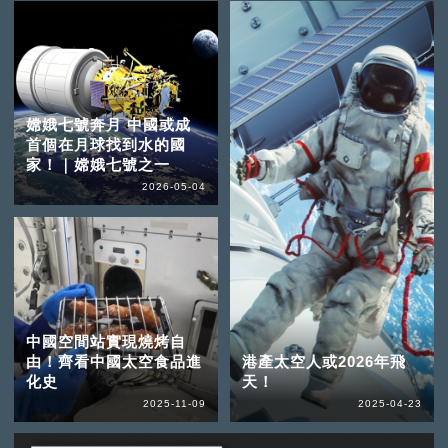
嫦娥七號奔月 中國或成
首個在月球找到水的國
家！｜嫦娥七號之一
2026-05-04
中國空間站實現燒烤自
由！齊看中國太空食品進
港產太空人或2026年飛
化史
天！
2025-11-09
2025-04-23