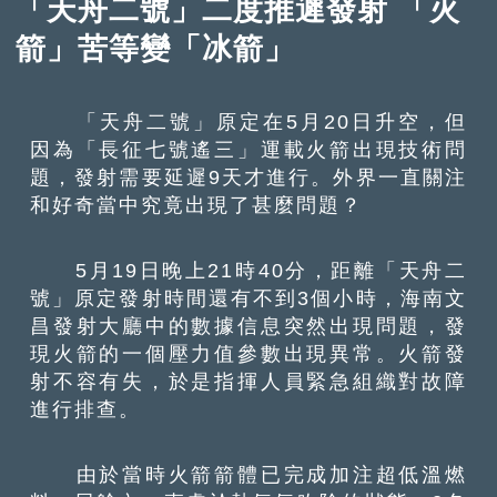
「天舟二號」二度推遲發射 「火
箭」苦等變「冰箭」
「天舟二號」原定在5月20日升空，但
因為「長征七號遙三」運載火箭出現技術問
題，發射需要延遲9天才進行。外界一直關注
和好奇當中究竟出現了甚麼問題？
5月19日晚上21時40分，距離「天舟二
號」原定發射時間還有不到3個小時，海南文
昌發射大廳中的數據信息突然出現問題，發
現火箭的一個壓力值參數出現異常。火箭發
射不容有失，於是指揮人員緊急組織對故障
進行排查。
由於當時火箭箭體已完成加注超低溫燃