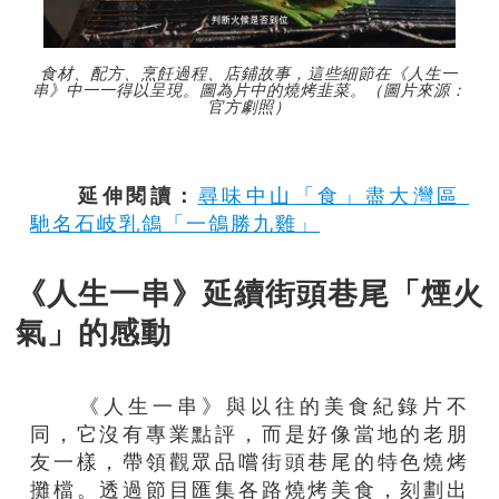
食材、配方、烹飪過程、店鋪故事，這些細節在《人生一
串》中一一得以呈現。圖為片中的燒烤韭菜。（圖片來源：
官方劇照）
延伸閱讀：
尋味中山「食」盡大灣區
馳名石岐乳鴿「一鴿勝九雞」
《人生一串》延續街頭巷尾「煙火
氣」的感動
《人生一串》與以往的美食紀錄片不
同，它沒有專業點評，而是好像當地的老朋
友一樣，帶領觀眾品嚐街頭巷尾的特色燒烤
攤檔。透過節目匯集各路燒烤美食，刻劃出