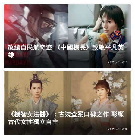
改編自民航奇迹 《中國機長》致敬平凡英
雄
2021-08-27
《機智女法醫》：古裝查案口碑之作 彰顯
古代女性獨立自主
2021-08-20