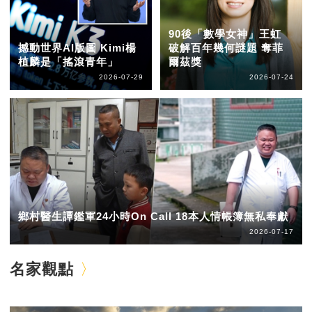
90後「數學女神」王虹
撼動世界AI版圖 Kimi楊
破解百年幾何謎題 奪菲
植麟是「搖滾青年」
爾茲獎
2026-07-29
2026-07-24
鄉村醫生譚鑑軍24小時On Call 18本人情帳簿無私奉獻
2026-07-17
名家觀點