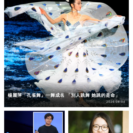
楊麗萍「孔雀舞」一舞成名 「別人跳舞 她跳的是命」
2026-08-04