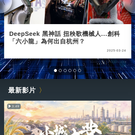
DeepSeek 黑神話 扭秧歌機械人...創科
「六小龍」為何出自杭州？
2025-03-24
最新影片
3:49