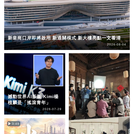
新皇崗口岸即將啟用 新通關模式 新大樓亮點一文看清
2026-08-04
撼動世界AI版圖 Kimi楊
植麟是「搖滾青年」
2026-07-29
3:49