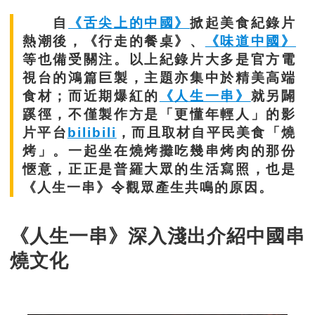
自
《舌尖上的中國》
掀起美食紀錄片
熱潮後，《行走的餐桌》、
《味道中國》
等也備受關注。以上紀錄片大多是官方電
視台的鴻篇巨製，主題亦集中於精美高端
食材；而近期爆紅的
《人生一串》
就另闢
蹊徑，不僅製作方是「更懂年輕人」的影
片平台
bilibili
，而且取材自平民美食「燒
烤」。一起坐在燒烤攤吃幾串烤肉的那份
愜意，正正是普羅大眾的生活寫照，也是
《人生一串》令觀眾產生共鳴的原因。
《人生一串》深入淺出介紹中國串
燒文化