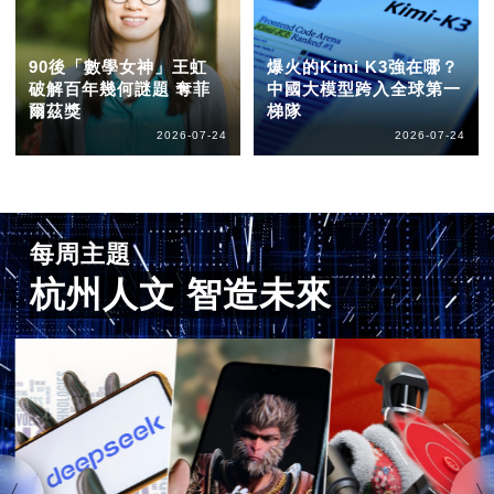
90後「數學女神」王虹
爆火的Kimi K3強在哪？
破解百年幾何謎題 奪菲
中國大模型跨入全球第一
爾茲獎
梯隊
2026-07-24
2026-07-24
每周主題
杭州人文 智造未來