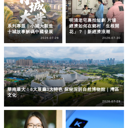
明清老宅裏拍短劇 片場
系列專題｜小城大製造
經濟如何在鄉村「生根開
十城故事解碼中國發展
花」？｜新經濟浪潮
2026-07-28
2026-07-30
華南最大！8大展廳3大特色 探秘深圳自然博物館｜灣區
文化
2026-07-29