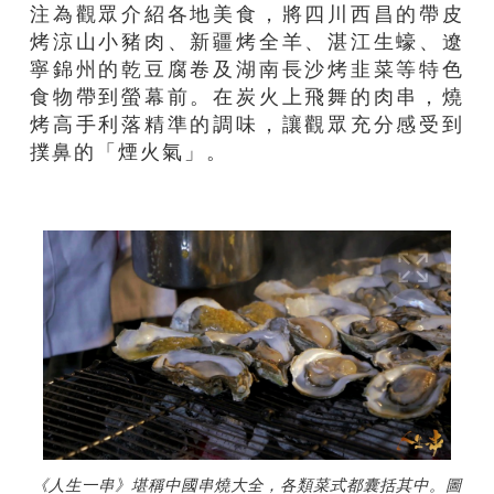
注為觀眾介紹各地美食，將四川西昌的帶皮
烤涼山小豬肉、新疆烤全羊、湛江生蠔、遼
寧錦州的乾豆腐卷及湖南長沙烤韭菜等特色
食物帶到螢幕前。在炭火上飛舞的肉串，燒
烤高手利落精準的調味，讓觀眾充分感受到
撲鼻的「煙火氣」。
《人生一串》堪稱中國串燒大全，各類菜式都囊括其中。圖