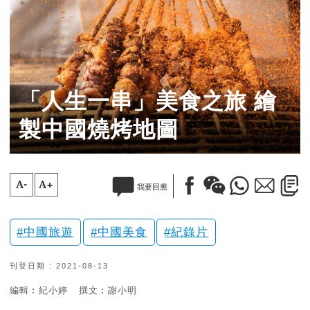
「人生一串」美食之旅 繪
製中國燒烤地圖
A-
A+
我要回應
中國旅遊
中國美食
紀錄片
刊登日期 : 2021-08-13
編輯︰紀小婷
撰文︰謝小明