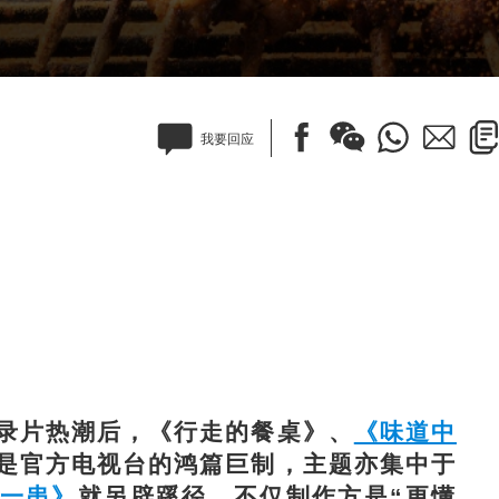
我要回应
录片热潮后，《行走的餐桌》、
《味道中
是官方电视台的鸿篇巨制，主题亦集中于
一串》
就另辟蹊径，不仅制作方是“更懂