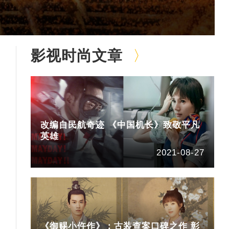
影视时尚文章
改编自民航奇迹 《中国机长》致敬平凡
英雄
2021-08-27
《御赐小仵作》：古装查案口碑之作 彰