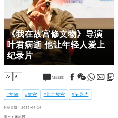
《我在故宫修文物》导演
叶君病逝 他让年轻人爱上
纪录片
A-
A+
我要回应
文物
故宫
北京故宫
纪录片
刊登日期 : 2026-04-24
撰文︰黄皓颐