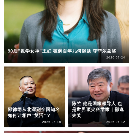
90后“数学女神”王虹 破解百年几何谜题 夺菲尔兹奖
2026-07-24
陈竺 他是国家领导人 也
郭德纲从北漂到全国知名
是世界顶尖科学家｜邵逸
如何让相声“复活”？
夫奖
2026-06-18
2026-06-12