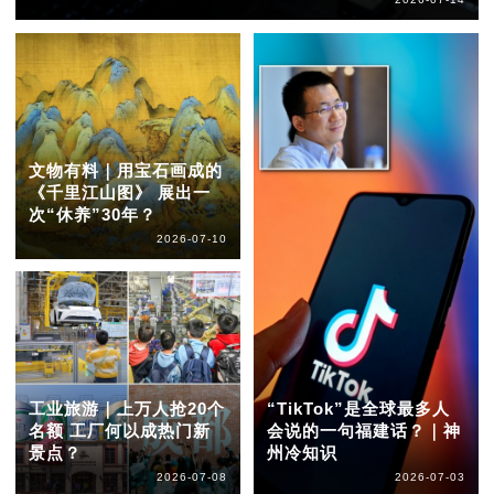
文物有料｜用宝石画成的
《千里江山图》 展出一
次“休养”30年？
2026-07-10
工业旅游｜上万人抢20个
“TikTok”是全球最多人
名额 工厂何以成热门新
会说的一句福建话？｜神
景点？
州冷知识
2026-07-08
2026-07-03