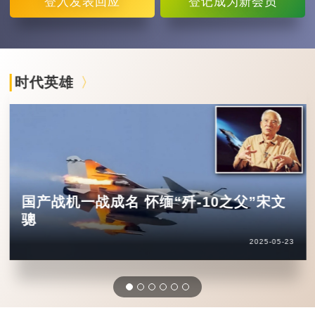
登入
发表回应
登记
成为新会员
时代英雄
国产战机一战成名 怀缅“歼-10之父”宋文
骢
2025-05-23