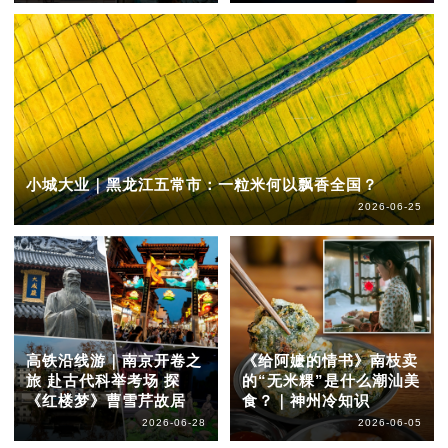
小城大业｜黑龙江五常市：一粒米何以飘香全国？
2026-06-25
高铁沿线游｜南京开卷之
《给阿嬷的情书》南枝卖
旅 赴古代科举考场 探
的“无米粿”是什么潮汕美
《红楼梦》曹雪芹故居
食？｜神州冷知识
2026-06-28
2026-06-05