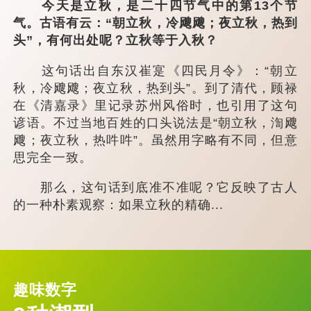
今天是立秋，是二十四节气中的第13个节
气。古语有云：“朝立秋，冷飕飕；夜立秋，热到
头”，有何出处呢？立秋等于入秋？
这句话出自东汉崔寔《四民月令》：“朝立
秋，冷飕飕；夜立秋，热到头”。到了清代，顾禄
在《清嘉录》里记录苏州风俗时，也引用了这句
谚语。不过当地百姓的口头说法是“朝立秋，渹飕
飕；夜立秋，热吽吽”。虽然用字略有不同，但意
思完全一致。
那么，这句话到底准不准呢？它反映了古人
的一种朴素观察：如果立秋的精确...
趣味数字