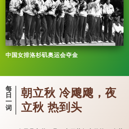
中国女排洛杉矶奥运会夺金
每
朝立秋 冷飕飕，夜
日
一
立秋 热到头
词