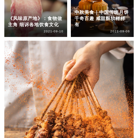
中秋美食｜中国传统月饼
《风味原产地》：食物做
千奇百趣 咸甜酥软样样
主角 细诉各地饮食文化
有
2021-09-10
2021-09-06