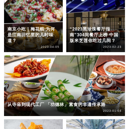
南京小吃｜梅花糕 为何
“2023黑珍珠餐厅指
是江南回忆里的儿时味
南”304间餐厅上榜 中国
道？
版米芝莲你吃过几间？
2023-04-05
2023-02-23
从寺庙到现代工厂 「功德林」素食的非遗传承路
2023-01-04