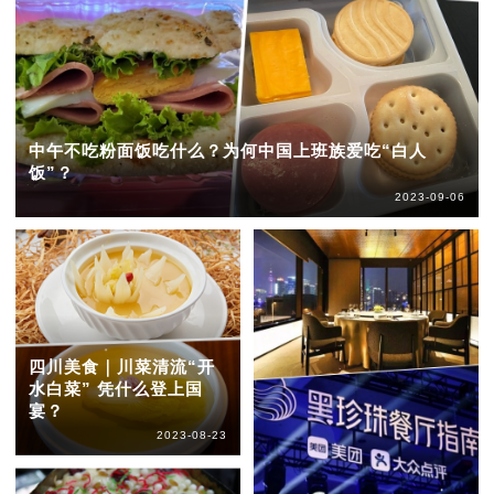
中午不吃粉面饭吃什么？为何中国上班族爱吃“白人
饭”？
2023-09-06
四川美食｜川菜清流“开
水白菜” 凭什么登上国
宴？
2023-08-23