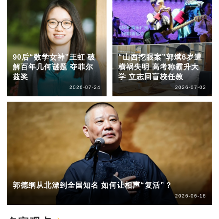
90后“数学女神”王虹 破
“山西挖眼案”郭斌6岁遭
解百年几何谜题 夺菲尔
横祸失明 高考称霸升大
兹奖
学 立志回盲校任教
2026-07-24
2026-07-02
郭德纲从北漂到全国知名 如何让相声“复活”？
2026-06-18