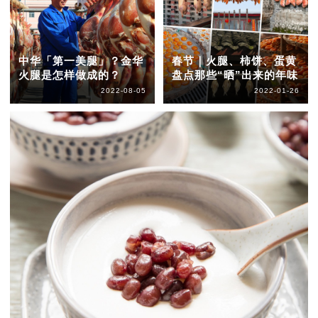
中华「第一美腿」？金华
春节｜火腿、柿饼、蛋黄
火腿是怎样做成的？
盘点那些“晒”出来的年味
2022-08-05
2022-01-26