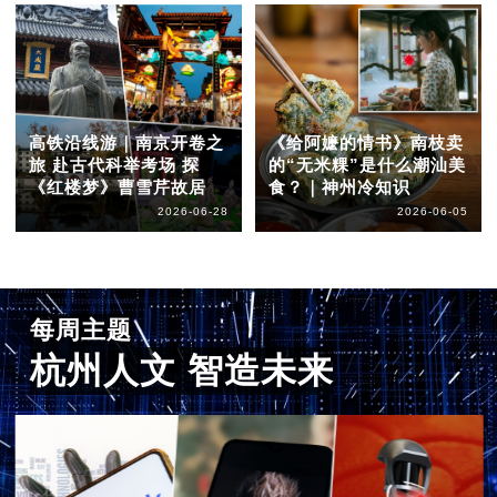
高铁沿线游｜南京开卷之
《给阿嬷的情书》南枝卖
旅 赴古代科举考场 探
的“无米粿”是什么潮汕美
《红楼梦》曹雪芹故居
食？｜神州冷知识
2026-06-28
2026-06-05
每周主题
杭州人文 智造未来