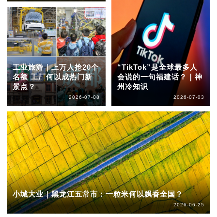
工业旅游｜上万人抢20个
“TikTok”是全球最多人
名额 工厂何以成热门新
会说的一句福建话？｜神
景点？
州冷知识
2026-07-08
2026-07-03
小城大业｜黑龙江五常市：一粒米何以飘香全国？
2026-06-25