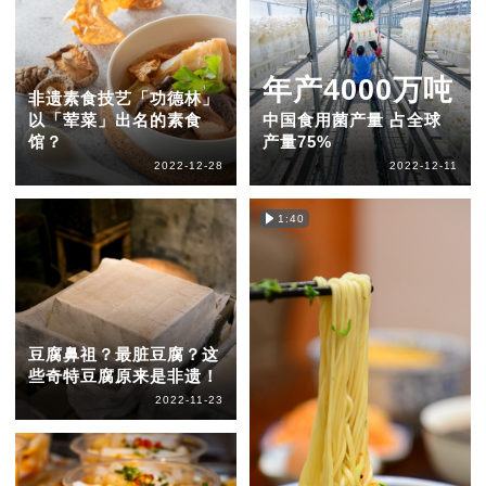
年产4000万吨
非遗素食技艺「功德林」
以「荤菜」出名的素食
中国食用菌产量 占全球
馆？
产量75%
2022-12-28
2022-12-11
1:40
豆腐鼻祖？最脏豆腐？这
些奇特豆腐原来是非遗！
2022-11-23