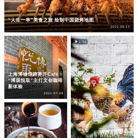
“人生一串”美食之旅 绘制中国烧烤地图
2021-08-13
1:51
上海博物馆跨界开Café
“博观悦取”主打文创咖啡
新体验
2021-07-28
1:37