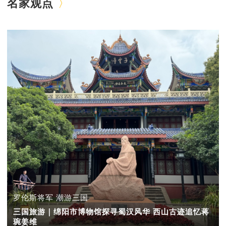
名家观点
罗伦斯将军 潮游三国
三国旅游｜绵阳市博物馆探寻蜀汉风华 西山古迹追忆蒋
琬姜维