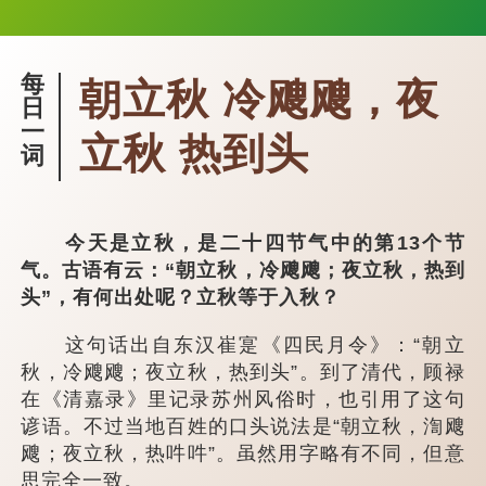
每
朝立秋 冷飕飕，夜
日
一
立秋 热到头
词
今天是立秋，是二十四节气中的第13个节
气。古语有云：“朝立秋，冷飕飕；夜立秋，热到
头”，有何出处呢？立秋等于入秋？
这句话出自东汉崔寔《四民月令》：“朝立
秋，冷飕飕；夜立秋，热到头”。到了清代，顾禄
在《清嘉录》里记录苏州风俗时，也引用了这句
谚语。不过当地百姓的口头说法是“朝立秋，渹飕
飕；夜立秋，热吽吽”。虽然用字略有不同，但意
思完全一致。