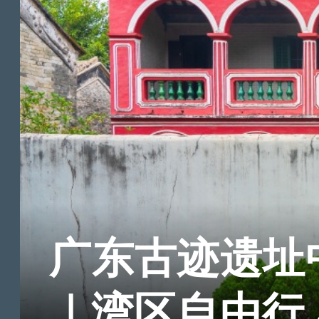
广东古迹遗址
｜湾区自由行