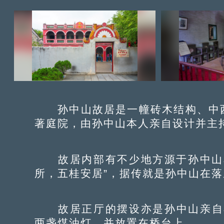
孙中山故居是一幢砖木结构、中西
著庭院，由孙中山本人亲自设计并主
故居内部有不少地方源于孙中山本
所，五桂安居”，据传就是孙中山在
故居正厅的摆设亦是孙中山亲自布
两盏煤油灯，并放置在桥台上。