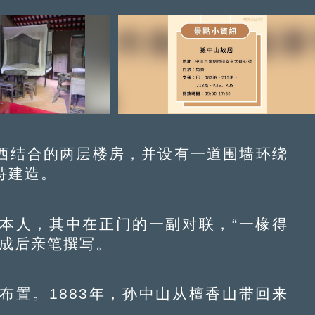
结合的两层楼房，并设有一道围墙环绕
持建造。
人，其中在正门的一副对联，“一椽得
落成后亲笔撰写。
置。1883年，孙中山从檀香山带回来