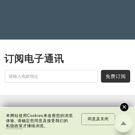
订阅电子通讯
免费订阅
中国科技
乐活湾区
潮游生活
通识中国
非凡人事
本网站使用Cookies来改善您的浏览
同意及关闭
体验, 请确定您同意及接受我们的
文化精华
焦点纵览
名家观点
国情专题
私隐政策
才继续浏览。
每周主题
最新影片
最新活动