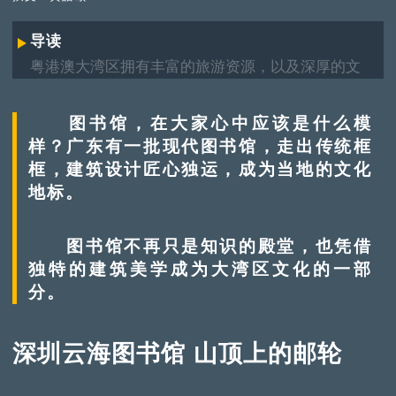
导读
粤港澳大湾区拥有丰富的旅游资源，以及深厚的文
化底蕴，是绝佳旅游胜地。景点背后，承载了哪些
历史变迁、城市发展故事？《湾区自由行》专题，
图书馆，在大家心中应该是什么模
将以主题盘点形式，带大家“云游”大湾区。
样？广东有一批现代图书馆，走出传统框
框，建筑设计匠心独运，成为当地的文化
地标。
图书馆不再只是知识的殿堂，也凭借
独特的建筑美学成为大湾区文化的一部
分。
深圳云海图书馆 山顶上的邮轮