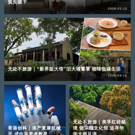
筑先驱？
2026-05-10
无处不旅游｜“新界版大馆”旧大埔警署 细味低碳生活
2026-04-18
无处不旅游｜美孚红砖秘
香港创科｜港产复康机械
境 饶宗颐文化馆 追寻华
手 成中风患者救星
学大师足迹