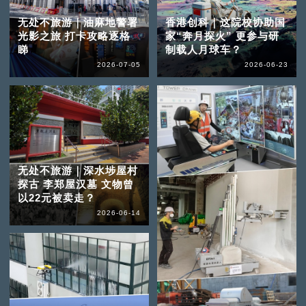
无处不旅游｜油麻地警署
香港创科｜这院校协助国
光影之旅 打卡攻略逐格
家“奔月探火” 更参与研
睇
制载人月球车？
2026-07-05
2026-06-23
无处不旅游｜深水埗屋村
探古 李郑屋汉墓 文物曾
以22元被卖走？
2026-06-14