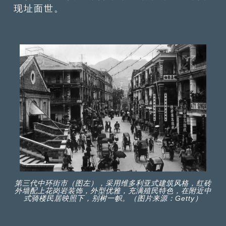
现址面世。
第三代中环街市（图左），采用维多利亚式建筑风格，红砖
外墙配上花岗岩装饰，外型优雅，充满殖民特色，在附近中
式骑楼民居映照下，别树一帜。（图片来源：Getty）