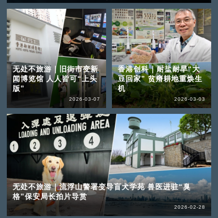
无处不旅游｜旧街市变新
香港创科｜耐盐耐旱“大
闻博览馆 人人皆可“上头
豆回家” 贫瘠耕地重焕生
版”
机
2026-03-07
2026-03-03
无处不旅游｜流浮山警署变导盲犬学苑 兽医进驻“臭
格”保安局长拍片导赏
2026-02-28