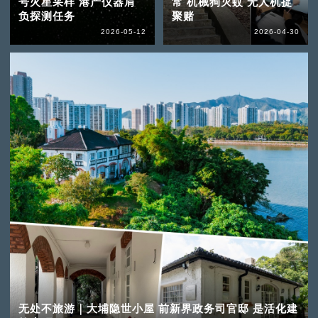
号火星采样 港产仪器肩
常 机械狗灭蚊 无人机捉
负探测任务
聚赌
2026-05-12
2026-04-30
无处不旅游｜大埔隐世小屋 前新界政务司官邸 是活化建