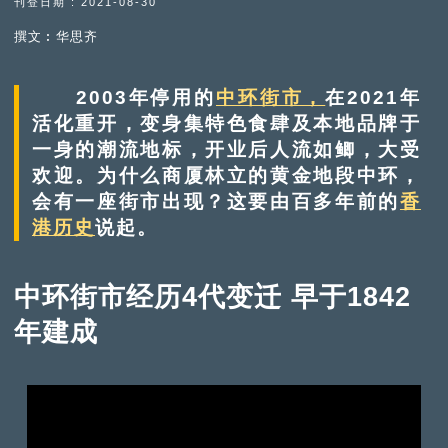
刊登日期 : 2021-08-30
撰文︰华思齐
2003年停用的
中环街市，
在2021年
活化重开，变身集特色食肆及本地品牌于
一身的潮流地标，开业后人流如鲫，大受
欢迎。为什么商厦林立的黄金地段中环，
会有一座街市出现？这要由百多年前的
香
港历史
说起。
中环街市经历4代变迁 早于1842
年建成