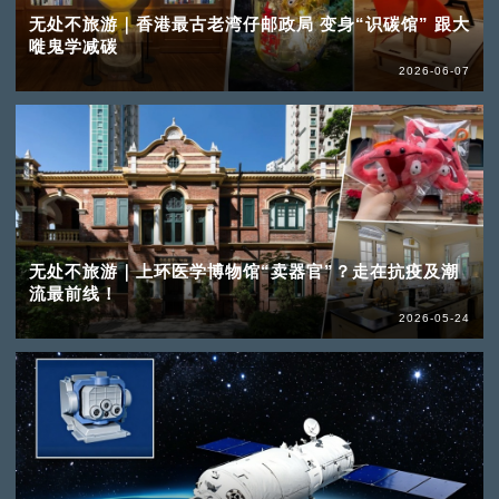
无处不旅游｜香港最古老湾仔邮政局 变身“识碳馆” 跟大
嘥鬼学减碳
2026-06-07
无处不旅游｜上环医学博物馆“卖器官”？走在抗疫及潮
流最前线！
2026-05-24