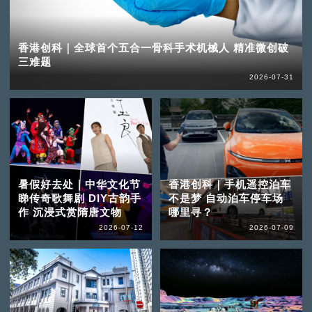
香港创科｜全球首个五合一骨科手术机械人 精准微创破
三难题
2026-07-31
暑假好去处｜中华文化节
香港创科｜手机遥控泊车
睇传奇歌舞剧 DIY古韵手
不是梦 自动泊车停车场
作 沉浸式赏隋唐文物
哪里寻？
2026-07-12
2026-07-09