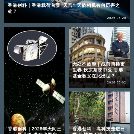
香港创科｜香港载荷首登“天宫” 天韵相机有何厉害之
处？
2026-05-20
无处不旅游｜战前骑楼雷
生春 饮凉茶睇中医 香港
基金教父在此出世？
2026-05-02
香港创科｜2028年天问三
香港创科｜高科技走进日