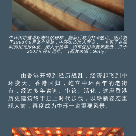
中环街市这道标志性的楼梯，翻新后成为打卡热点。图片摄
于1998年8月某个清晨，中环街市尚未营业，一名男子在梯
间的尼龙床休息。踏入千禧年，街市使用率愈来愈低，并于
2003年停止运作。（图片来源：Getty）
由香港开埠到经历战乱，经济起飞到中
环变天、香港回归，屹立中环百年的老街
市，经过多年咨询、审议、活化，这座香港
历史建筑终于赶上时代步伐，以崭新姿态重
现人前，再度成为中环一道重要风景。