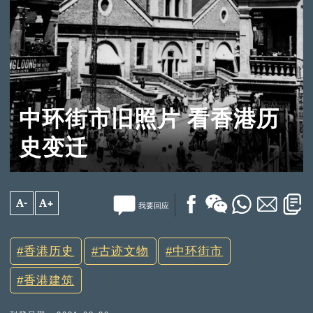
中环街市旧照片 看香港历
史变迁
A-
A+
我要回应
香港历史
古迹文物
中环街市
香港建筑