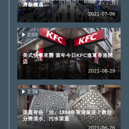
濟新機遇
2021-07-06
2:03
美式快餐來襲 當年今日KFC進軍香港開
店
2021-06-29
2:34
渠蓋有份「治」1894年香港鼠疫？教你
分辨清水、污水渠蓋
2021-06-26