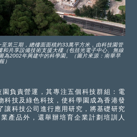
至第三期，總樓面面積約33萬平方米，由科技園管
大樓和共享設備技術支援大樓（包括光電子中心、無線
為2002年興建中的科學園。（圖片來源：南華早
報）
技園負責營運，其專注五個科技群組：電
物科技及綠色科技，使科學園成為香港發
了讓科技公司進行應用研究，將基礎研究
商業產品外，還舉辦培育企業計劃培訓人