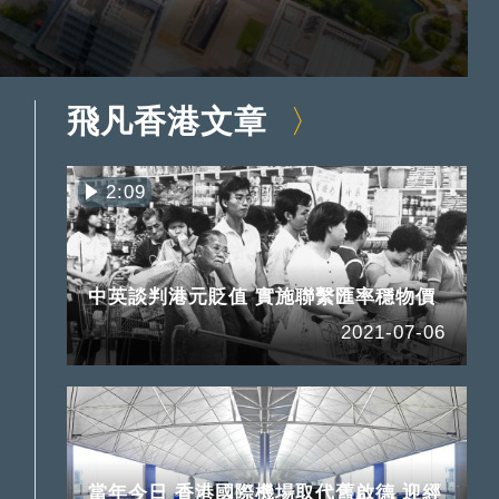
飛凡香港文章
2:09
中英談判港元貶值 實施聯繫匯率穩物價
2021-07-06
當年今日 香港國際機場取代舊啟德 迎經