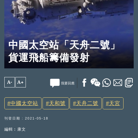
中國太空站「天舟二號」
貨運飛船籌備發射
A-
A+
我要回應
中國太空站
天和號
天舟二號
天宮
刊登日期 : 2021-05-18
編輯︰康文