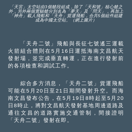
「天宮」太空站由3個艙段組成，除了「天和號」核心艙之
外，另外兩個實驗艙分別名為「夢天」及「問天」，再加上
「神舟」載人飛船和「天舟」貨運飛船，合共5個組件組建
成為中國太空站。（網上圖片）
「天舟二號」飛船與長征七號遙三運載
火箭組合體則在5月16日運抵海南文昌航天
發射場，並完成垂直轉運，正在進行發射前
的各項檢查和調試工作。
綜合多方消息，「天舟二號」貨運飛船
可能在5月20日至21日期間發射升空。而海
南文昌發布公告，在5月19日8時起至5月20
日8時止，將對文昌航天發射基地周邊道路及
通往文昌的道路實施交通管制，間接證明
「天舟二號」發射在即。