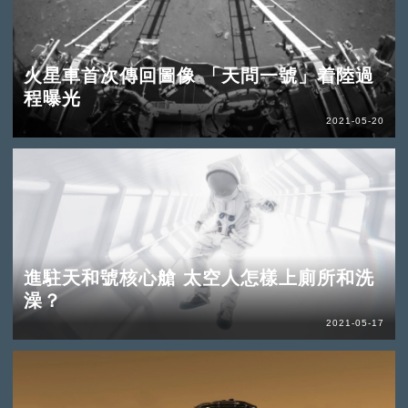
火星車首次傳回圖像 「天問一號」着陸過
程曝光
2021-05-20
進駐天和號核心艙 太空人怎樣上廁所和洗
澡？
2021-05-17