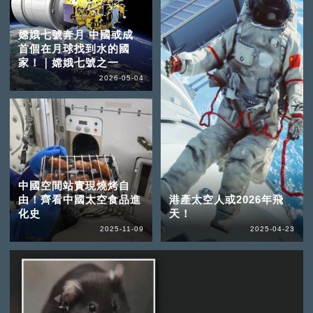
嫦娥七號奔月 中國或成
首個在月球找到水的國
家！｜嫦娥七號之一
2026-05-04
中國空間站實現燒烤自
由！齊看中國太空食品進
港產太空人或2026年飛
化史
天！
2025-11-09
2025-04-23