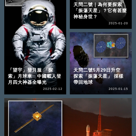
天問二號｜為何要探索
「振蕩天星」？它有甚麼
神秘身世？
2025-01-20
「望宇」登月服 「探
天問二號5月29日升空
索」月球車 中國載人登
探索「振蕩天星」 採樣
月四大神器全曝光
帶回地球
2025-02-12
2025-01-15