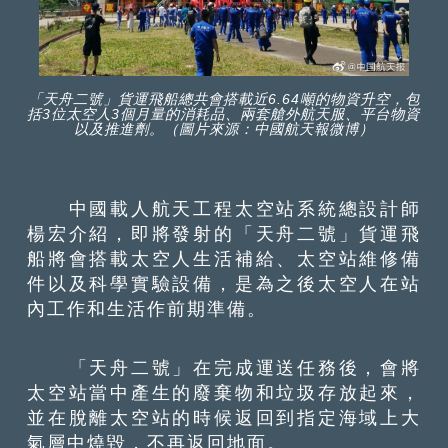
「天舟二號」貨運飛船總共會搭載近6.64噸的物資升空，包
括3位太空人3個月量的消耗品、兩套艙外航天服、平台物資
以及推進劑。（圖片來源：中國航天報微博）
中國載人航天工程太空站系統總設計師
楊宏介紹，即將發射的「天舟二號」貨運飛
船將會搭載太空人生活補給、太空站維修備
件以及科學實驗設備，是為之後太空人在站
內工作和生活作前期準備。
「天舟二號」在完成運送任務後，會將
太空站當中產生的廢棄物和垃圾存放起來，
並在脫離太空站的時候返回到指定海域上大
氣層中燒毀，不再返回地面。