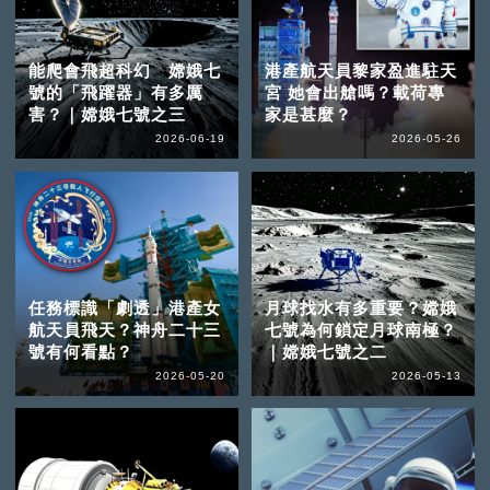
能爬會飛超科幻 嫦娥七
港產航天員黎家盈進駐天
號的「飛躍器」有多厲
宮 她會出艙嗎？載荷專
害？｜嫦娥七號之三
家是甚麼？
2026-06-19
2026-05-26
任務標識「劇透」港產女
月球找水有多重要？嫦娥
航天員飛天？神舟二十三
七號為何鎖定月球南極？
號有何看點？
｜嫦娥七號之二
2026-05-20
2026-05-13