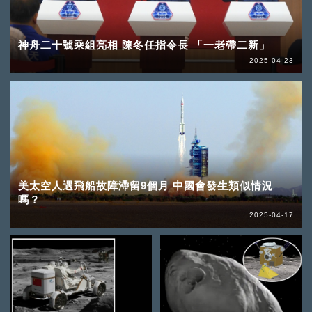
神舟二十號乘組亮相 陳冬任指令長 「一老帶二新」
2025-04-23
美太空人遇飛船故障滯留9個月 中國會發生類似情況
嗎？
2025-04-17