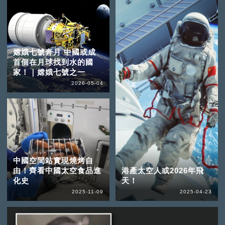
嫦娥七號奔月 中國或成
首個在月球找到水的國
家！｜嫦娥七號之一
2026-05-04
中國空間站實現燒烤自
由！齊看中國太空食品進
港產太空人或2026年飛
化史
天！
2025-11-09
2025-04-23