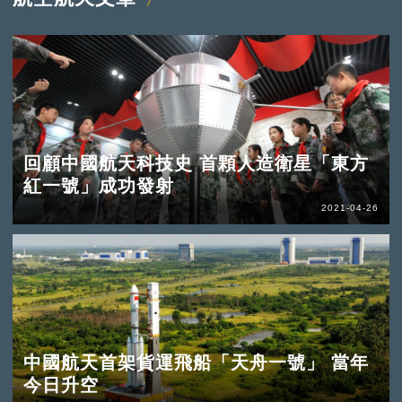
回顧中國航天科技史 首顆人造衛星「東方
紅一號」成功發射
2021-04-26
中國航天首架貨運飛船「天舟一號」 當年
今日升空