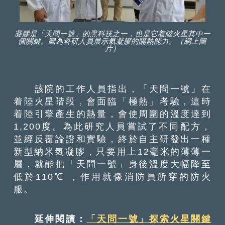
凝膠是「天問一號」的黑科技之一，也是它着陸火星其中一
個關鍵。圖為科研人員展示氣凝膠的隔熱能力。（網上圖
片）
該院的工作人員指出，「天問一號」在
着陸火星階段，會面臨「極熱」考驗，這時
着陸引擎產生的熱量，會使周圍的溫度達到
1,200度。為此研究人員嘗試了不同配方，
並經反覆論證和實驗，終於自主研發出一種
新型納米氣凝膠，只要用上12毫米的薄薄一
層，就能把「天問一號」身後溫度大幅降至
低於110℃ ，作用就像消防員所穿的防火
服。
延伸閱讀：
「天問一號」探索火星關鍵