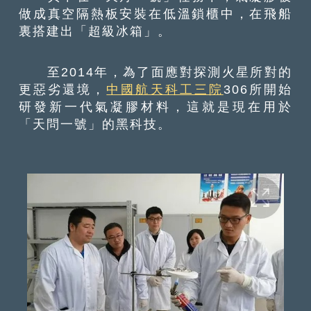
做成真空隔熱板安裝在低溫鎖櫃中，在飛船
裏搭建出「超級冰箱」。
至2014年，為了面應對探測火星所對的
更惡劣還境，
中國航天科工三院
306所開始
研發新一代氣凝膠材料，這就是現在用於
「天問一號」的黑科技。