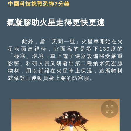
中國科技挑戰恐怖7分鐘
氣凝膠助火星走得更快更遠
此外，當「天問一號」火星車開始在火
星表面巡視時，它面臨的是零下130度的
「極寒」環境，車上電子儀器設備將受嚴重
影響。科研人員又研發出第二種納米氣凝膠
物料，用以鋪設在火星車上保溫，這層物料
就像登山運動員身上穿的防寒服。