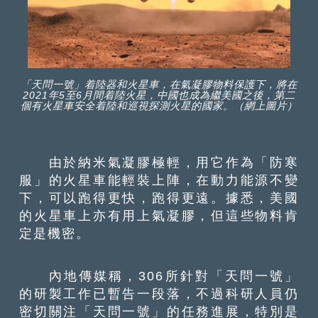
「天問一號」着陸器和火星車，在氣凝膠物料保護下，將在
2021年5至6月間着陸火星，中國也成為繼美國之後，第二
個有火星車安全着陸和巡視探測火星的國家。（網上圖片）
由於納米氣凝膠極輕，用它作為「防寒
服」的火星車能輕裝上陣，在動力能源不變
下，可以跑得更快，跑得更遠。據悉，美國
的火星車上亦有用上氣凝膠，但這些物料肯
定是機密。
內地傳媒稱，306所針對「天問一號」
的研製工作已暫告一段落，不過科研人員仍
密切關注「天問一號」的任務進展，特別是