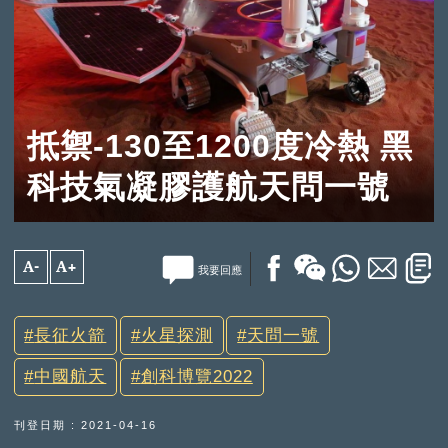
抵禦-130至1200度冷熱 黑
科技氣凝膠護航天問一號
A-
A+
我要回應
長征火箭
火星探測
天問一號
中國航天
創科博覽2022
刊登日期 : 2021-04-16