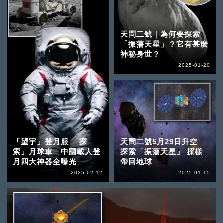
天問二號｜為何要探索
「振蕩天星」？它有甚麼
神秘身世？
2025-01-20
「望宇」登月服 「探
天問二號5月29日升空
索」月球車 中國載人登
探索「振蕩天星」 採樣
月四大神器全曝光
帶回地球
2025-02-12
2025-01-15