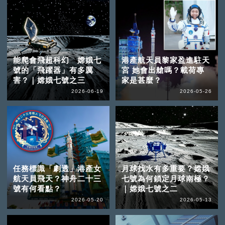
能爬會飛超科幻 嫦娥七
港產航天員黎家盈進駐天
號的「飛躍器」有多厲
宮 她會出艙嗎？載荷專
害？｜嫦娥七號之三
家是甚麼？
2026-06-19
2026-05-26
任務標識「劇透」港產女
月球找水有多重要？嫦娥
航天員飛天？神舟二十三
七號為何鎖定月球南極？
號有何看點？
｜嫦娥七號之二
2026-05-20
2026-05-13