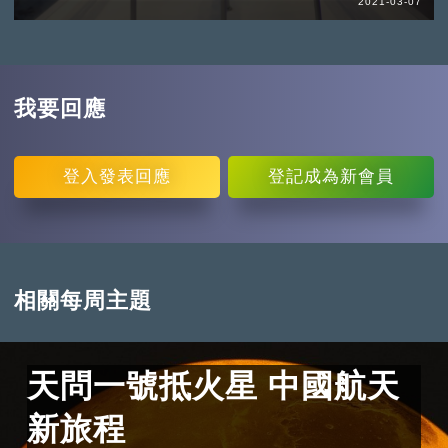
2021-03-07
我要回應
登入
發表回應
登記
成為新會員
相關每周主題
天問一號抵火星 中國航天
新旅程