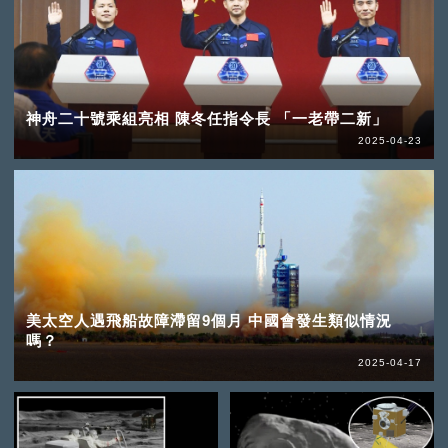
神舟二十號乘組亮相 陳冬任指令長 「一老帶二新」
2025-04-23
美太空人遇飛船故障滯留9個月 中國會發生類似情況
嗎？
2025-04-17