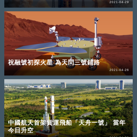
2021-04-29
祝融號初探火星 為天問三號鋪路
2021-04-26
中國航天首架貨運飛船「天舟一號」 當年
今日升空