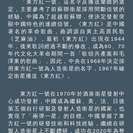
「東方紅一號」這名字及播送樂曲的選
定，主要參考了前蘇聯衛星採用間斷信號的
經驗。中國為了超越前蘇聯，便決定發射突
顯中國特色的連續信號。《東方紅》是中國
著名的革命歌曲，曲調源自黃土高原民歌
《芝麻油》，最初《東方紅》出現在1944
年，後來歌詞經過不斷的修改，成為60、70
年代文化大革命期間一首「歌頌共產黨和毛
澤東的歌曲」，因此，中央在1966年決定採
用東方紅一號為人造衛星的名字，1967年確
定衛星播送《東方紅》。
東方紅一號在1970年於酒泉衛星發射中
心成功發射，中國成為繼蘇、美、法、日後
第五個自行研製及發射人造衛星的國家，也
實現了「兩彈一星」的目標。中國掌握了東
方紅一號的研發技術和科技經驗，繼續在研
製人造衛星上不斷鑽研，成功在2020年為整