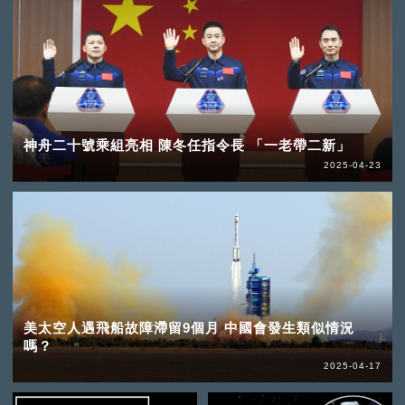
神舟二十號乘組亮相 陳冬任指令長 「一老帶二新」
2025-04-23
美太空人遇飛船故障滯留9個月 中國會發生類似情況
嗎？
2025-04-17