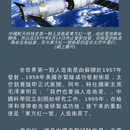
中國航天科技史第一顆人造衛星東方紅一號，由於電池壽命
關係，所以在1970年5月14日停止發射信號，但衛星的軌道
壽命沒有結束，至今東方紅一號衛星仍是在太空中運行。
(網上圖片)
全世界第一顆人造衛星由蘇聯於1957年
發射，1958年美國亦緊隨成功發射衛星，太
空競賽隨即正式展開。同年，時任國家主席
毛澤東明言：「我們也要搞人造衛星。」中
國科學院立刻開始研究工作。1965年，在核
彈和導彈都先後研製成功後，接下來的重點
便是「東方紅一號」人造衛星了。