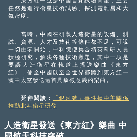
東方紅一號是中國首顆試驗衛星，主要
任務是進行衛星技術試驗、探測電離層和大
氣密度。
當時，中國在研製人造衛星的設備、測
試、資源、人才及技術等條件都不足，可說
一切由零開始，中科院便集合精英科研人員
積極研究，解決各種技術難題，其中一項是
要讓人造衛星在軌道上播送樂曲《東方
紅》，使全中國以至全世界都聽到東方紅一
號由太空發送這首具象徵意義的樂曲。
延伸閱讀：
「銀河號」事件損中美關係
推動北斗衛星研發
人造衛星發送《東方紅》樂曲 中
國航天科技突破