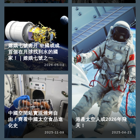
嫦娥七號奔月 中國或成
首個在月球找到水的國
家！｜嫦娥七號之一
2026-05-04
中國空間站實現燒烤自
由！齊看中國太空食品進
港產太空人或2026年飛
化史
天！
2025-11-09
2025-04-23