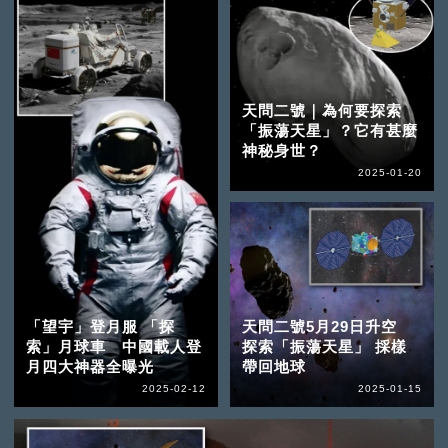
天問二號｜為何要探索
「振蕩天星」？它有甚麼
神秘身世？
2025-01-20
「望宇」登月服 「探
天問二號5月29日升空
索」月球車 中國載人登
探索「振蕩天星」 採樣
月四大神器全曝光
帶回地球
2025-02-12
2025-01-15