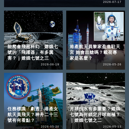
2026-07-17
能爬會飛超科幻 嫦娥七
港產航天員黎家盈進駐天
號的「飛躍器」有多厲
宮 她會出艙嗎？載荷專
害？｜嫦娥七號之三
家是甚麼？
2026-06-19
2026-05-26
任務標識「劇透」港產女
月球找水有多重要？嫦娥
航天員飛天？神舟二十三
七號為何鎖定月球南極？
號有何看點？
｜嫦娥七號之二
2026-05-20
2026-05-13