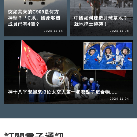
突如其來的C909是何方
神聖？「C系」國產客機
中國如何建造月球基地？
成員已有4個？
就地挖土燒磚！
2024-11-14
2024-11-06
神十八平安歸來 3位太空人第一餐都點了這食物.....
2024-11-04