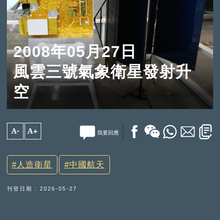
2008年05月27日
風雲三號氣象衛星發射升
空
A-
A+
我要回應
人造衛星
中國航天
刊登日期 : 2026-05-27