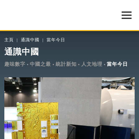
主頁
通識中國
當年今日
通識中國
趣味數字
中國之最
統計新知
人文地理
當年今日