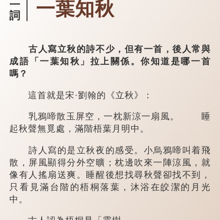
一葉知秋
一
詞
古人寫立秋的詩不少，但有一首，後人常與
成語「一葉知秋」拉上關係。你知道是哪一首
嗎？
這首就是宋·劉翰的《立秋》：
乳鴉啼散玉屏空，一枕新涼一扇風。 睡
起秋聲無覓處，滿階梧葉月明中。
詩人寫的是立秋夜的感受。小烏鴉啼叫着飛
散，屏風顯得分外空曠；枕邊吹來一陣涼風，就
像有人搖扇送爽。睡醒後想找尋秋聲卻找不到，
只看見滿台階的梧桐落葉，沐浴在皎潔的月光
中。