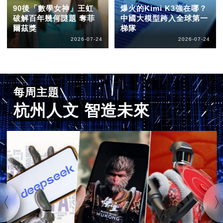
90後「數學女神」王虹
爆火的Kimi K3強在哪？
破解百年幾何謎題 奪菲
中國大模型跨入全球第一
爾茲獎
梯隊
2026-07-24
2026-07-24
每周主題
杭州人文 智造未來