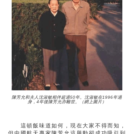
陳芳允和夫人沈淑敏相伴超過50年。沈淑敏在1996年過
身，4年後陳芳允亦離世。（網上圖片）
這頓飯味道如何，現在大家不得而知，
但中國航天專家陳芳允這舉動卻成功吸引到