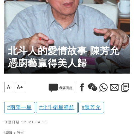
北斗人的愛情故事 陳芳允
憑廚藝贏得美人歸
A-
A+
我要回應
兩彈一星
北斗衛星導航
陳芳允
刊登日期 : 2021-04-13
編輯︰許可