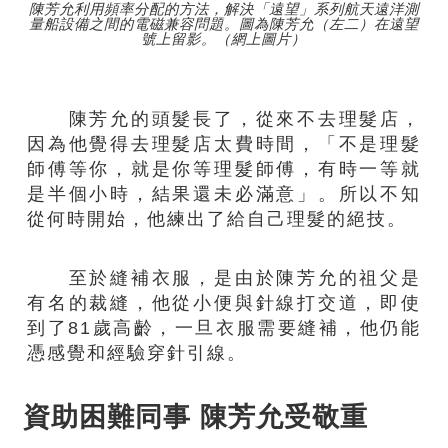
陳芳允利用頻率分配的方法，解決「遠望」系列航天遠洋測
量船設備之間的電磁兼容問題。圖為陳芳允（左二）在遠望
號上留影。（網上圖片）
陳芳允的頭髮長了，從來不去理髮店，
因為他覺得去理髮店太費時間，「不是理髮
師傅等你，就是你等理髮師傅，有時一等就
是半個小時，結果還未必滿意」。所以不知
從何時開始，他練出了給自己理髮的絕技。
至於縫補衣服，是由於陳芳允的祖父是
有名的裁縫，他從小便與針線打交道，即使
到了81歲高齡，一旦衣服需要縫補，他仍能
憑感覺和經驗穿針引線。
資助困難同事 陳芳允受敬重