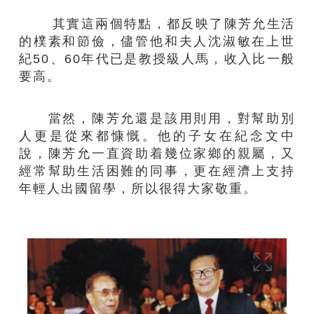
其實這兩個特點，都反映了陳芳允生活
的樸素和節儉，儘管他和夫人沈淑敏在上世
紀50、60年代已是教授級人馬，收入比一般
要高。
當然，陳芳允還是該用則用，對幫助別
人更是從來都慷慨。他的子女在紀念文中
說，陳芳允一直資助着幾位家鄉的親屬，又
經常幫助生活困難的同事，更在經濟上支持
年輕人出國留學，所以很得大家敬重。