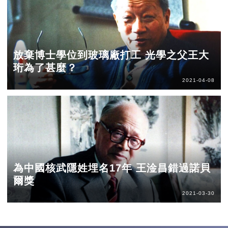
放棄博士學位到玻璃廠打工 光學之父王大
珩為了甚麼？
2021-04-08
為中國核武隱姓埋名17年 王淦昌錯過諾貝
爾獎
2021-03-30