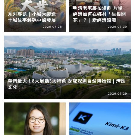
明清老宅裏拍短劇 片場
系列專題｜小城大製造
經濟如何在鄉村「生根開
十城故事解碼中國發展
花」？｜新經濟浪潮
2026-07-28
2026-07-30
華南最大！8大展廳3大特色 探秘深圳自然博物館｜灣區
文化
2026-07-29