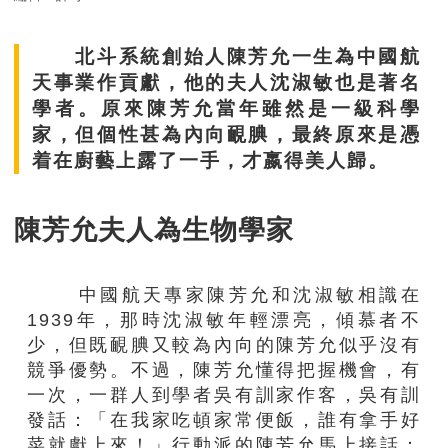
北斗系統創始人陳芳允一生為中國航
天事業作貢獻，他的夫人沈淑敏也是著名
學者。原來陳芳允當年雖然是一級科學
家，但個性甚為內向靦腆，最終原來是憑
着在廚藝上露了一手，才嬴得美人歸。
陳芳允夫人為生物學家
中國航天專家陳芳允和沈淑敏相識在
1939年，那時沈淑敏年輕漂亮，傾慕者不
少，但既靦腆又較為內向的陳芳允似乎沒有
競爭優勢。不過，陳芳允懂得把握機會，有
一次，一群人到學者吳有訓家作客，吳有訓
發話：「在我家吃頓家常便飯，誰有拿手好
菜就獻上來！」行動派的陳芳允馬上接話：