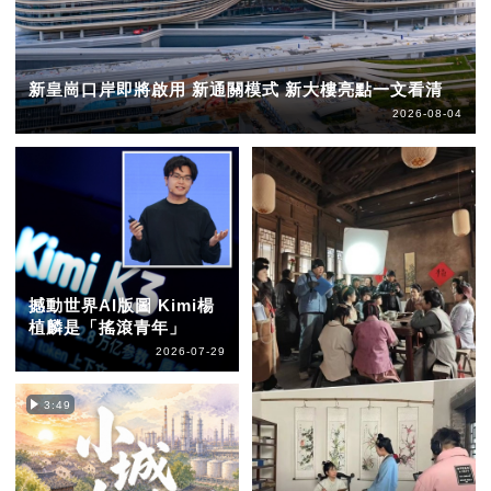
新皇崗口岸即將啟用 新通關模式 新大樓亮點一文看清
2026-08-04
撼動世界AI版圖 Kimi楊
植麟是「搖滾青年」
2026-07-29
3:49