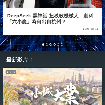
DeepSeek 黑神話 扭秧歌機械人...創科
「六小龍」為何出自杭州？
2025-03-24
最新影片
3:49