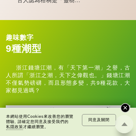
古人認為梧桐是「靈樹...
趣味數字
9種潮型
浙江錢塘江潮，有「天下第一潮」之譽，古
人所謂「浙江之潮，天下之偉觀也。」錢塘江潮
不僅氣勢磅礴，而且形態多變，共9種花款，大
家都見過嗎？
本網站使用Cookies來改善您的瀏覽
同意及關閉
體驗, 請確定您同意及接受我們的
私隱政策
才繼續瀏覽。