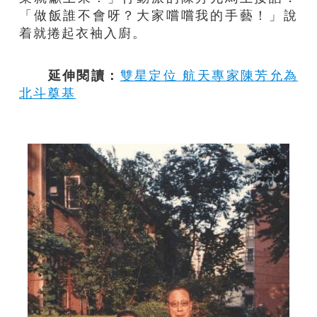
「做飯誰不會呀？大家嚐嚐我的手藝！」說
着就捲起衣袖入廚。
延伸閱讀：
雙星定位 航天專家陳芳允為
北斗奠基