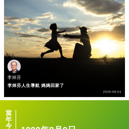
李焯芬
李焯芬人生導航 媽媽回家了
2026-08-01
當
年
今