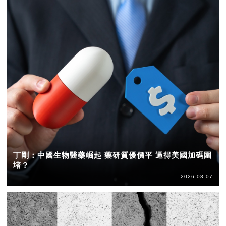
丁剛：中國生物醫藥崛起 藥研質優價平 逼得美國加碼圍
堵？
2026-08-07