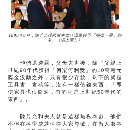
1999年9月，陳芳允獲國家主席江澤民授予「兩彈一星」勳
章。（網上圖片）
他們還透露，父母去世後，除了父親上
世紀90年代獲得「何梁何利獎」的10萬港元
獎金沒動之外，只有很少存款，剩下的就是
工具書、書稿等，沒有一樣值錢東西，「即
使家具也佷簡陋，有的尚是上世紀50年代的
東西」。
陳芳允和夫人就是這樣無私奉獻。他們
不但在科學成就值得大家尊敬，在做人處事