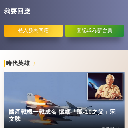
我要回應
登入
發表回應
登記
成為新會員
時代英雄
國產戰機一戰成名 懷緬「殲-10之父」宋
文驄
2025-05-23