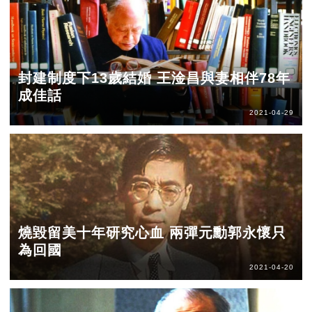
封建制度下13歲結婚 王淦昌與妻相伴78年
成佳話
2021-04-29
燒毀留美十年研究心血 兩彈元勳郭永懷只
為回國
2021-04-20