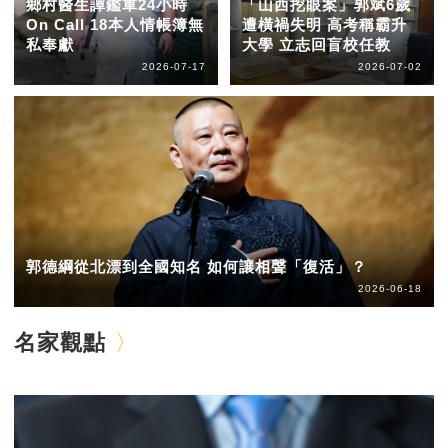
鄉村醫生譚鑑軍24小時
「山西挖眼案」郭斌6歲
On Call 18本人情帳簿無
遭橫禍失明 高考稱霸升
私奉獻
大學 立志回盲校任教
2026-07-17
2026-07-02
郭德綱從北漂到全國知名 如何讓相聲「復活」？
2026-06-18
名家觀點