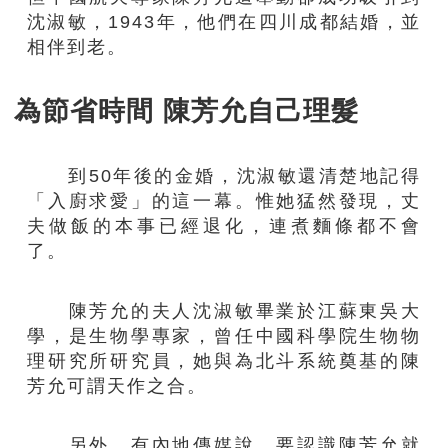
沈淑敏，1943年，他們在四川成都結婚，並
相伴到老。
為節省時間 陳芳允自己理髮
到50年後的金婚，沈淑敏還清楚地記得
「入廚求愛」的這一幕。惟她猛然發現，丈
夫做飯的本事已經退化，連煮麵條都不會
了。
陳芳允的夫人沈淑敏畢業於江蘇東吳大
學，是生物學專家，曾任中國科學院生物物
理研究所研究員，她與為北斗系統奠基的陳
芳允可謂天作之合。
另外，有內地傳媒說，要認識陳芳允就