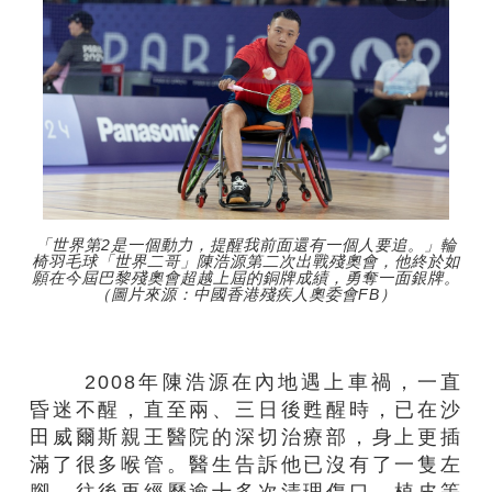
「世界第2是一個動力，提醒我前面還有一個人要追。」輪
椅羽毛球「世界二哥」陳浩源第二次出戰殘奧會，他終於如
願在今屆巴黎殘奧會超越上屆的銅牌成績，勇奪一面銀牌。
（圖片來源：中國香港殘疾人奧委會FB）
2008年陳浩源在內地遇上車禍，一直
昏迷不醒，直至兩、三日後甦醒時，已在沙
田威爾斯親王醫院的深切治療部，身上更插
滿了很多喉管。醫生告訴他已沒有了一隻左
腳，往後再經歷逾十多次清理傷口、植皮等