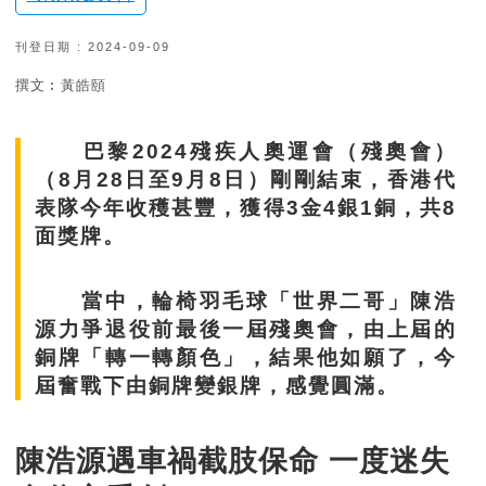
刊登日期 : 2024-09-09
撰文︰黃皓頤
巴黎2024殘疾人奧運會（殘奧會）
（8月28日至9月8日）剛剛結束，香港代
表隊今年收穫甚豐，獲得3金4銀1銅，共8
面獎牌。
當中，輪椅羽毛球「世界二哥」陳浩
源力爭退役前最後一屆殘奧會，由上屆的
銅牌「轉一轉顏色」，結果他如願了，今
屆奮戰下由銅牌變銀牌，感覺圓滿。
陳浩源遇車禍截肢保命 一度迷失