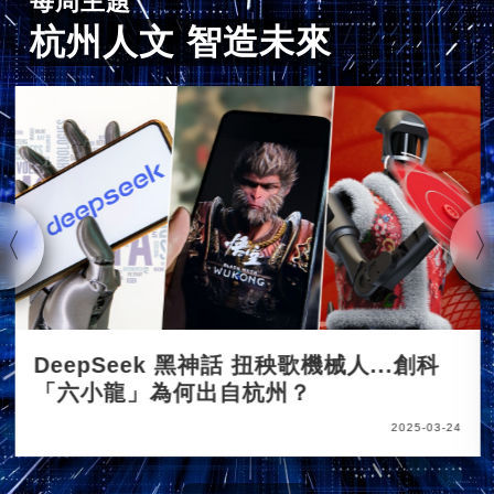
每周主題
杭州人文 智造未來
DeepSeek 黑神話 扭秧歌機械人...創科
「六小龍」為何出自杭州？
2025-03-24