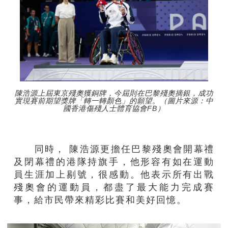
陳浩源上屆東京殘奧獲銅牌，今屆則在巴黎殘奧摘銀，成功
實現賽前期望獎牌「轉一轉顏色」的願望。（圖片來源：中
國香港傷殘人士體育協會FB）
同時， 陳浩源更擔任巴黎殘奧會開幕禮
及閉幕禮的港隊持旗手，他形容有如在運動
員生涯加上剔號，很感動。他表示所有出戰
殘奧會的運動員，都盡了最大能力完成賽
事，給市民帶來精彩比賽和美好回憶。