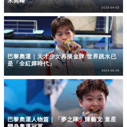
米高峰
2025-04-02
巴黎奧運｜天才少女再摘金牌 世界跳水已
是「全紅嬋時代」
2024-08-26
巴黎奧運人物篇｜「夢之隊」陳藝文 童星
變身奧運冠軍