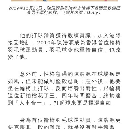
2019年11月25日，陳浩源為香港歷史性摘下首面世界錦標
賽男子單打銀牌。（圖片來源：Getty）
他的打球潛質獲得教練賞識，加入港隊
接受培訓；2010年陳浩源成為香港首位輪椅
羽毛球運動員，羽毛球令他重拾自信，也改
變了他。
意外前，性格急躁的陳浩源在球場疾走
如風，但未能做到堅毅忍耐；意外後，他要
坐在輪椅上打球，反而培養出耐性，跟輪椅
這位新拍檔花了三、四年時間磨合，終於達
到「人車合一」，打起球來更是揮灑自如。
身為首位輪椅羽毛球運動員，陳浩源更
要克服非一般的難題，就是沒有對手練習、