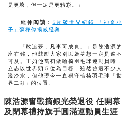
是更壞，但一定是更精彩。」
延伸閱讀：
5次破世界紀錄 「神奇小
子」蘇樺偉揚威殘奧
「敢追夢，凡事可成真。」是陳浩源的
座右銘，他鼓勵大家別以為夢想一定是遙不
可及。正如他當初做輪椅羽毛球運動員時，
立志以世界頭５位為目標，雖然曾遭不少人
潑冷水，但他現今一直穩守輪椅羽毛球「世
界二哥」的位置。
陳浩源奮戰摘銀光榮退役 任開幕
及閉幕禮持旗手圓滿運動員生涯