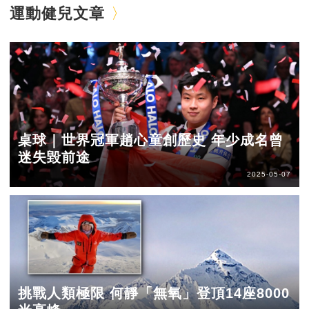
運動健兒文章
桌球｜世界冠軍趙心童創歷史 年少成名曾
迷失毀前途
2025-05-07
挑戰人類極限 何靜「無氧」登頂14座8000