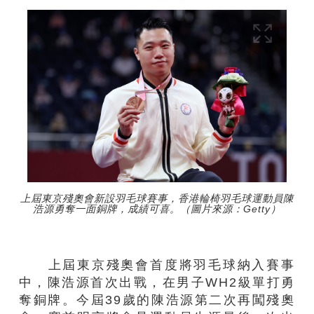
上屆東京殘奧會新設羽毛球賽事，香港輪椅羽毛球運動員陳
浩源勇奪一面銅牌，成績可喜。（圖片來源：Getty）
上屆東京殘奧會首度將羽毛球納入賽事
中，陳浩源首次出戰，在男子WH2級單打勇
奪銅牌。今屆39歲的陳浩源第二次再闖殘奧