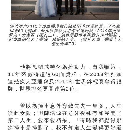
陳浩源自2010年成為香港首位輪椅羽毛球運動員，至今奪
得逾60面獎牌，並兩次獲頒香港傑出運動員；2019年更獲
選為十大傑青（圖右二）。他表示那場車禍意外使他斷肢，
但亦為他帶來了豐盛、精采的人生。（圖片來源：香港十大
傑出青年FB）
他將孤獨感轉化為推動力，自我鞭策，
11年來贏得超過60面獎牌，在2018年雅加
達殘疾人亞運會及2019年世界錦標賽奪得銀
牌，世界排名更高達第2位。
曾以為撞車意外導致失去一隻腳，人生
從此受限；但陳浩源在意外後卻有如展開了
第二人生，愈來愈精采。「有時我都覺得那
次撞車是撞對了，我不知道人生變得更好還