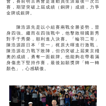
會，賽前明言將會是運動員生涯最後一次出
賽，期望突破上屆成績（銅牌）成績，力爭
金牌或銀牌。
陳浩源先是以小組賽兩戰全勝姿勢，晉
身四強。繼而在四強戰中，他擊敗韓國新秀
對手于秀榮，順利進入決賽。「輪羽二哥」
陳浩源跟日本「世一」梶原大暉進行激戰，
陳浩源在力戰下敗陣，但仍突破上屆東京殘
奧的成績，勇奪一面銀牌。他能夠在帶着滿
身傷患下堅持作賽，最後如願獎牌「轉一轉
顏色」，心感驕傲。