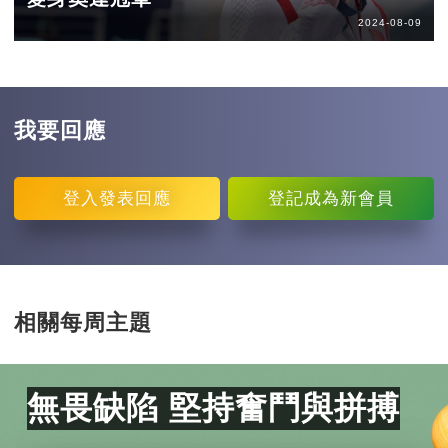
2024-08-09
我要回應
登入
發表回應
登記
成為新會員
相關每周主題
無畏缺陷 堅持奮鬥與拼搏