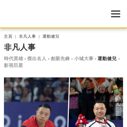
主頁
非凡人事
運動健兒
非凡人事
時代英雄
傑出名人
創新先鋒
小城大事
運動健兒
影視巨星