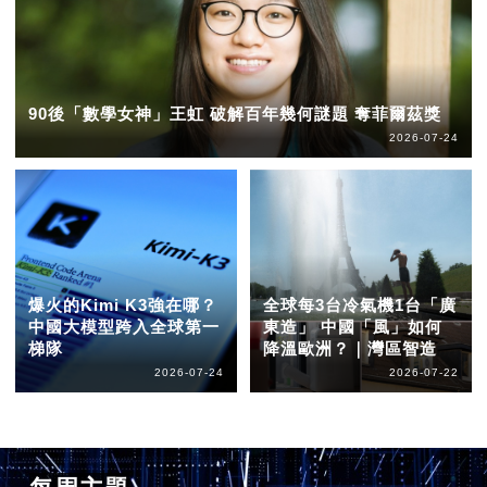
90後「數學女神」王虹 破解百年幾何謎題 奪菲爾茲獎
2026-07-24
爆火的Kimi K3強在哪？
全球每3台冷氣機1台「廣
中國大模型跨入全球第一
東造」 中國「風」如何
梯隊
降溫歐洲？｜灣區智造
2026-07-24
2026-07-22