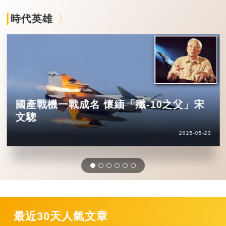
時代英雄
國產戰機一戰成名 懷緬「殲-10之父」宋
文驄
2025-05-23
最近30天人氣文章