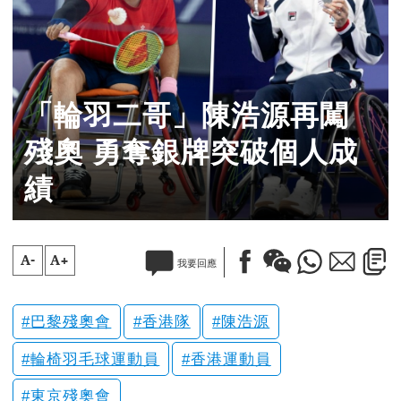
「輪羽二哥」陳浩源再闖
殘奧 勇奪銀牌突破個人成
績
A-
A+
我要回應
巴黎殘奧會
香港隊
陳浩源
輪椅羽毛球運動員
香港運動員
東京殘奧會