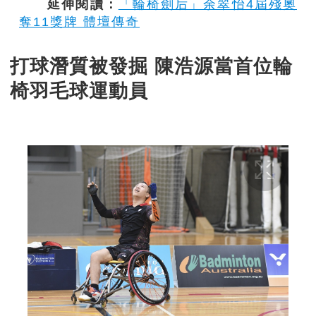
延伸閱讀：
「輪椅劍后」余翠怡4屆殘奧
奪11獎牌 體壇傳奇
打球潛質被發掘 陳浩源當首位輪
椅羽毛球運動員