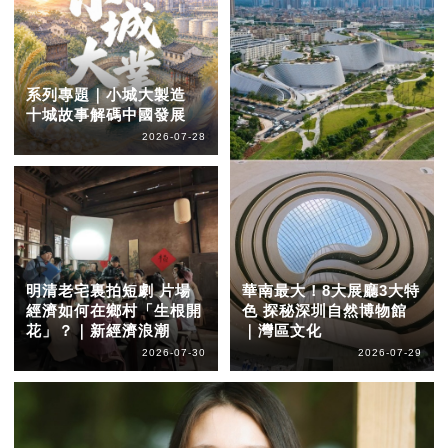
系列專題｜小城大製造
十城故事解碼中國發展
2026-07-28
明清老宅裏拍短劇 片場
華南最大！8大展廳3大特
經濟如何在鄉村「生根開
色 探秘深圳自然博物館
花」？｜新經濟浪潮
｜灣區文化
2026-07-30
2026-07-29