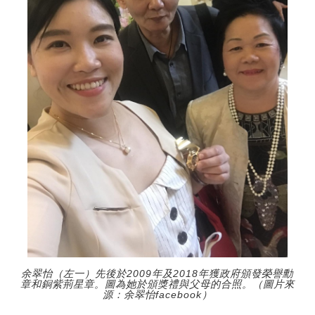
余翠怡（左一）先後於2009年及2018年獲政府頒發榮譽勳
章和銅紫荊星章。圖為她於頒獎禮與父母的合照。（圖片來
源：余翠怡facebook）