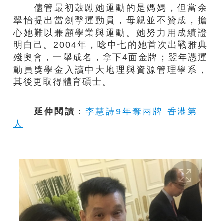
儘管最初鼓勵她運動的是媽媽，但當余
翠怡提出當劍擊運動員，母親並不贊成，擔
心她難以兼顧學業與運動。她努力用成績證
明自己。2004年，唸中七的她首次出戰雅典
殘奧會，一舉成名，拿下4面金牌；翌年憑運
動員獎學金入讀中大地理與資源管理學系，
其後更取得體育碩士。
延伸閱讀
：
李慧詩9年奪兩牌 香港第一
人