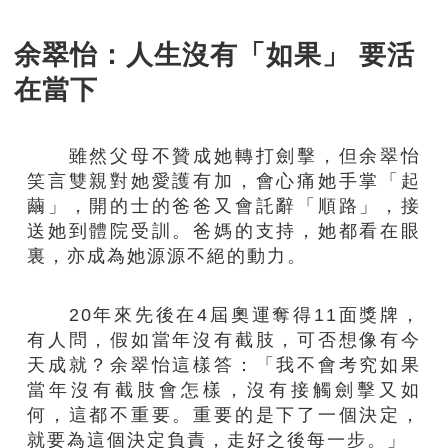
余翠怡：人生沒有「如果」 要活
在當下
雖然父母不贊成她轉打劍擊，但余翠怡
笑言雙親對她愛護有加，會心痛她手掌「起
繭」，開的士的爸爸又會託辭「順路」，接
送她到體院受訓。爸媽的支持，她都看在眼
裏，亦成為她源源不絕的動力。
20年來先後在4屆奧運奪得11面獎牌，
有人問，假如當年沒有截肢，可否想像有今
天成就？余翠怡這樣答：「我不會考究如果
當年沒有截肢會怎樣，沒有接觸劍擊又如
何，這都不重要。重要的是下了一個決定，
就要為這個決定負責，走好之後每一步。」