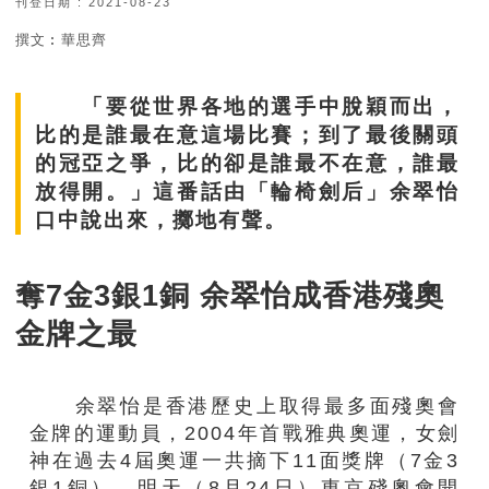
刊登日期 : 2021-08-23
撰文︰華思齊
「要從世界各地的選手中脫穎而出，
比的是誰最在意這場比賽；到了最後關頭
的冠亞之爭，比的卻是誰最不在意，誰最
放得開。」這番話由「輪椅劍后」余翠怡
口中說出來，擲地有聲。
奪7金3銀1銅 余翠怡成香港殘奧
金牌之最
余翠怡是香港歷史上取得最多面殘奧會
金牌的運動員，2004年首戰雅典奧運，女劍
神在過去4屆奧運一共摘下11面獎牌（7金3
銀1銅）。明天（8月24日）東京殘奧會開