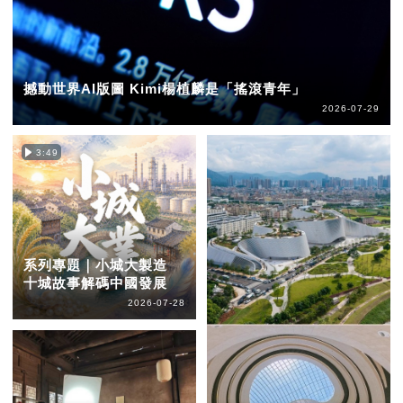
撼動世界AI版圖 Kimi楊植麟是「搖滾青年」
2026-07-29
3:49
系列專題｜小城大製造
十城故事解碼中國發展
2026-07-28