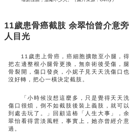
11歲患骨癌截肢 余翠怡曾介意旁
人目光
11歲患上骨癌，癌細胞擴散至小腿，得
把左邊整根小腿骨更換，無奈術後受傷，腿
骨裂開，傷口發炎，小妮子見天天洗傷口也
沒好轉，把心一橫決定截肢。
「小時候沒想這麼多，只是覺得天天洗
傷口很煩，倒不如截肢後裝上義肢，就可以
到處去玩了。」回顧這樁「人生大事」，余
翠怡看得雲淡風輕，事實上，她亦曾經介意
過。