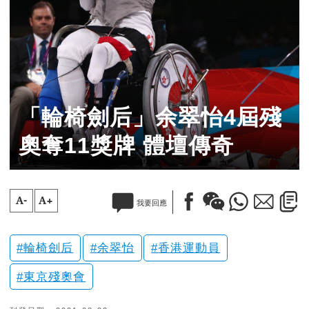
「輪椅劍后」余翠怡4屆殘
奧奪11獎牌 體壇傳奇
A-
A+
我要回應
輪椅劍后
余翠怡
香港運動員
東京殘奧會