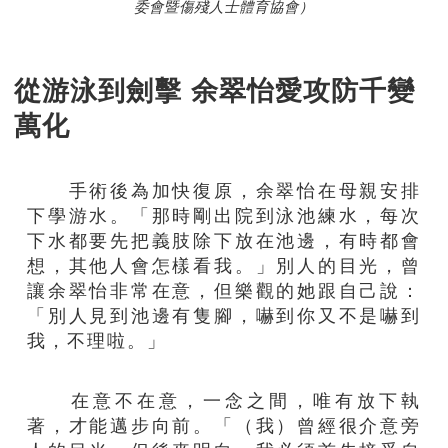
委會暨傷殘人士體育協會）
從游泳到劍擊 余翠怡愛攻防千變
萬化
手術後為加快復原，余翠怡在母親安排
下學游水。「那時剛出院到泳池練水，每次
下水都要先把義肢除下放在池邊，有時都會
想，其他人會怎樣看我。」別人的目光，曾
讓余翠怡非常在意，但樂觀的她跟自己說：
「別人見到池邊有隻腳，嚇到你又不是嚇到
我，不理啦。」
在意不在意，一念之間，唯有放下執
著，才能邁步向前。「（我）曾經很介意旁