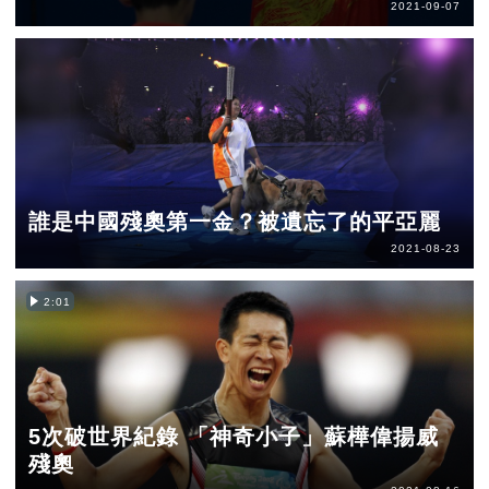
2021-09-07
誰是中國殘奧第一金？被遺忘了的平亞麗
2021-08-23
2:01
5次破世界紀錄 「神奇小子」蘇樺偉揚威
殘奧