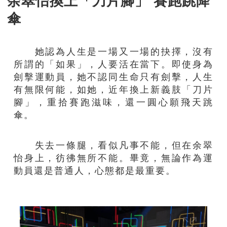
余翠怡換上「刀片腳」 賽跑跳降
傘
她認為人生是一場又一場的抉擇，沒有
所謂的「如果」，人要活在當下。即使身為
劍擊運動員，她不認同生命只有劍擊，人生
有無限何能，如她，近年換上新義肢「刀片
腳」，重拾賽跑滋味，還一圓心願飛天跳
傘。
失去一條腿，看似凡事不能，但在余翠
怡身上，彷彿無所不能。畢竟，無論作為運
動員還是普通人，心態都是最重要。