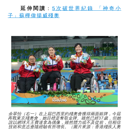
延伸閱讀
：
5次破世界紀錄 「神奇小
子」蘇樺偉揚威殘奧
余翠怡（右一）在上屆巴西里約殘奧會獲得兩面銀牌，今屆
再戰東京殘奧會，她目標是奪取金牌。雖然已經37歲，但她
說以網球天王費達拿為偶像，雖然體力或不及從前，但相信
技術和意志會隨經驗有所增長。（圖片來源：香港殘疾人奧