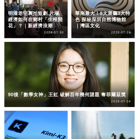
明清老宅裏拍短劇 片場
華南最大！8大展廳3大特
經濟如何在鄉村「生根開
色 探秘深圳自然博物館
花」？｜新經濟浪潮
｜灣區文化
2026-07-30
2026-07-29
90後「數學女神」王虹 破解百年幾何謎題 奪菲爾茲獎
2026-07-24