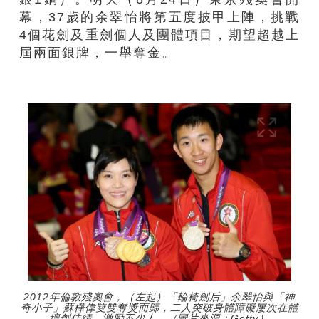
幕，37歲的余翠怡將第五度披甲上陣，挑戰
4個花劍及重劍個人及團體項目，期望超越上
屆兩面銀牌，一舉奪金。
2012年倫敦殘奧會，（左起）「輪椅劍后」余翠怡與「神
奇小子」蘇樺偉雙雙奪獎而歸，二人突破身體障礙屢次在體
壇創佳績，激勵不少人。（圖片來源：Getty）