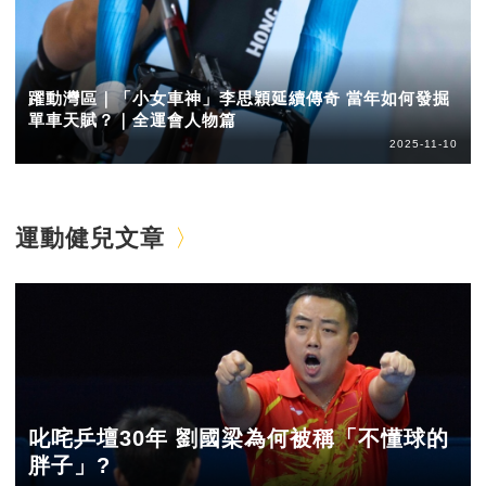
躍動灣區｜「小女車神」李思穎延續傳奇 當年如何發掘
單車天賦？｜全運會人物篇
2025-11-10
運動健兒文章
叱咤乒壇30年 劉國梁為何被稱「不懂球的
胖子」?