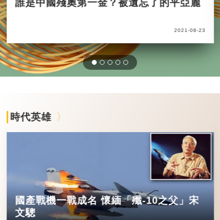
誰是中國殘奧第一金？被遺忘了的平亞麗
2021-08-23
時代英雄
國產戰機一戰成名 懷緬「殲-10之父」宋
文驄