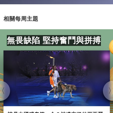
相關每周主題
無畏缺陷 堅持奮鬥與拼搏