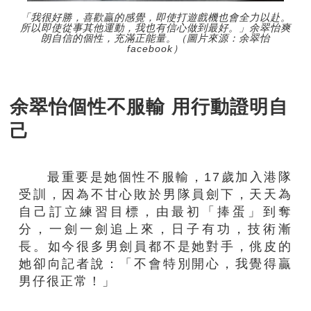
「我很好勝，喜歡贏的感覺，即使打遊戲機也會全力以赴。
所以即使從事其他運動，我也有信心做到最好。」余翠怡爽
朗自信的個性，充滿正能量。（圖片來源：余翠怡
facebook）
余翠怡個性不服輸 用行動證明自
己
最重要是她個性不服輸，17歲加入港隊
受訓，因為不甘心敗於男隊員劍下，天天為
自己訂立練習目標，由最初「捧蛋」到奪
分，一劍一劍追上來，日子有功，技術漸
長。如今很多男劍員都不是她對手，佻皮的
她卻向記者說：「不會特別開心，我覺得贏
男仔很正常！」