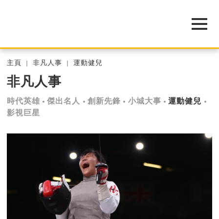
主頁
非凡人事
運動健兒
非凡人事
時代英雄
傑出名人
創新先鋒
小城大事
運動健兒
影視巨星