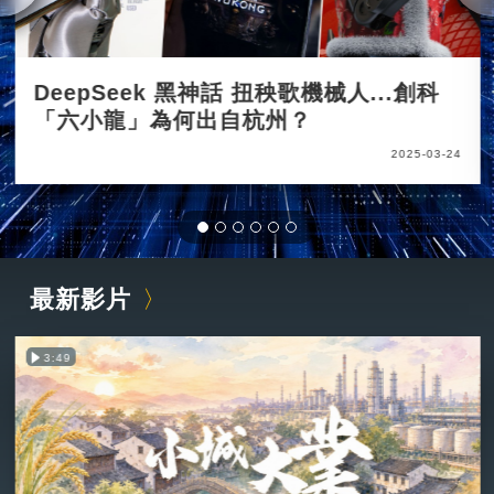
DeepSeek 黑神話 扭秧歌機械人...創科
「六小龍」為何出自杭州？
2025-03-24
最新影片
3:49