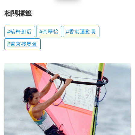
相關標籤
輪椅劍后
余翠怡
香港運動員
東京殘奧會