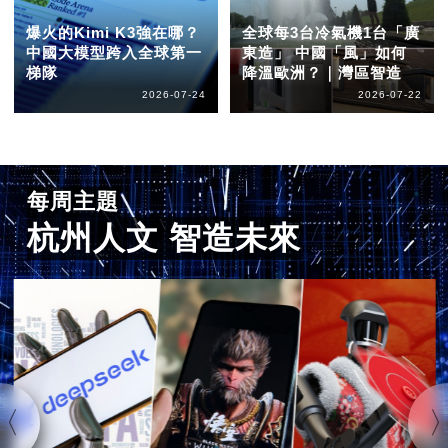
爆火的Kimi K3強在哪？
全球每3台冷氣機1台「廣
中國大模型跨入全球第一
東造」 中國「風」如何
梯隊
降溫歐洲？｜灣區智造
2026-07-24
2026-07-22
每周主題
杭州人文 智造未來