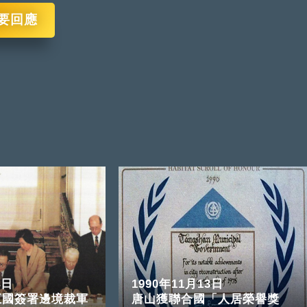
要回應
4日
1990年11月13日
五國簽署邊境裁軍
唐山獲聯合國「人居榮譽獎