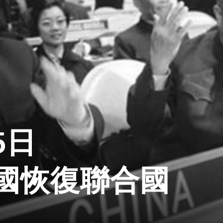
5日
國恢復聯合國