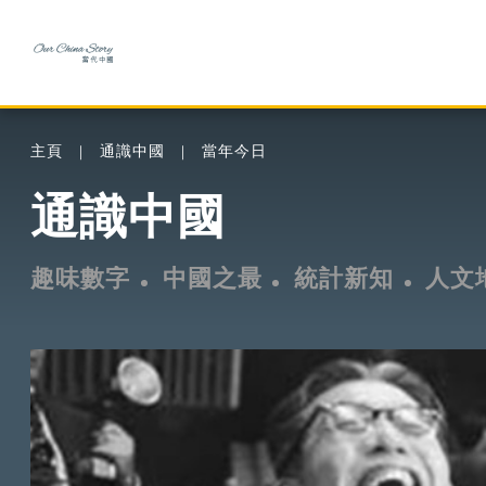
主頁
通識中國
當年今日
通識中國
趣味數字
中國之最
統計新知
人文