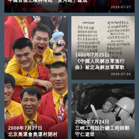
中國首個北極科考站「黃河站」建成
2026-07-27
1988年7月25日
《中國人民解放軍進行
曲》被定為解放軍軍歌
2026-07-24
2020年7月24日
2008年7月27日
三峽工程設計總工程師鄭
北京奧運會奧運村開村
守仁逝世