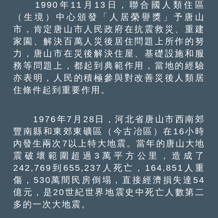
1990年11月13日，聯合國人類住區
（生境）中心頒發「人居榮譽獎」予唐山
市，肯定唐山市人民政府在抗震救災、重建
家園、解決百萬人災後居住問題上所作的努
力，唐山市在災後解決住屋、基礎設施和服
務等問題上，都起到典範作用，當地的經驗
亦表明，人民的積極參與對改善災後人類居
住條件起到重要作用。
1976年7月28日，河北省唐山市西南郊
豐南縣和東郊東礦區（今古冶區）在16小時
內發生兩次7以上特大地震。當年的唐山大地
震破壞範圍超過3萬平方公里，造成了
242,769到655,237人死亡，164,851人重
傷，530萬間民房倒塌，直接經濟損失達54
億元，是20世紀世界地震史中死亡人數第二
多的一次大地震。