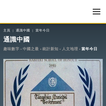
主頁
通識中國
當年今日
通識中國
趣味數字
中國之最
統計新知
人文地理
當年今日