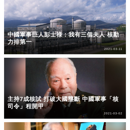
中國軍事巨人彭士祿：我有三個夫人 核動
力排第一
2021-03-11
主持7成核試 打破大國壟斷 中國軍事「核
司令」程開甲
2021-03-02