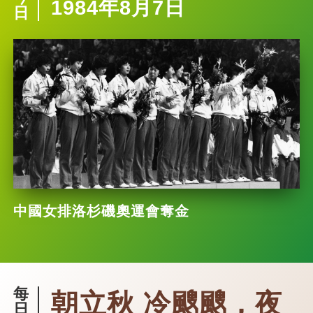
1984年8月7日
日
中國女排洛杉磯奧運會奪金
每
朝立秋 冷颼颼，夜
日