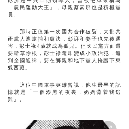
彭湃是中共早期領導人，曾被毛澤東稱為
「農民運動大王」，母親蔡素屏也是積極黨
員。
那時正值第一次國共合作破裂，大批共
產黨人遭逮捕和處決，彭湃和妻子也先後遇
害，彭士祿4歲就成為孤兒。但國民黨方面還
要斬草除根，彭士祿隨即變成小政治犯，遭
到全國通緝，要在鄉親和地下黨人掩護下東
躲西藏。
這位中國軍事英雄曾說，他生最早的記
憶就是「一個漆黑的夜裏，奶媽背着我逃
難」。