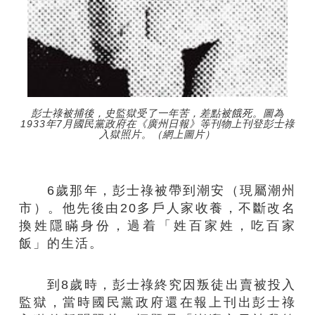
彭士祿被捕後，史監獄受了一年苦，差點被餓死。圖為
1933年7月國民黨政府在《廣州日報》等刊物上刊登彭士祿
入獄照片。（網上圖片）
6歲那年，彭士祿被帶到潮安（現屬潮州
市）。他先後由20多戶人家收養，不斷改名
換姓隱瞞身份，過着「姓百家姓，吃百家
飯」的生活。
到8歲時，彭士祿終究因叛徒出賣被投入
監獄，當時國民黨政府還在報上刊出彭士祿