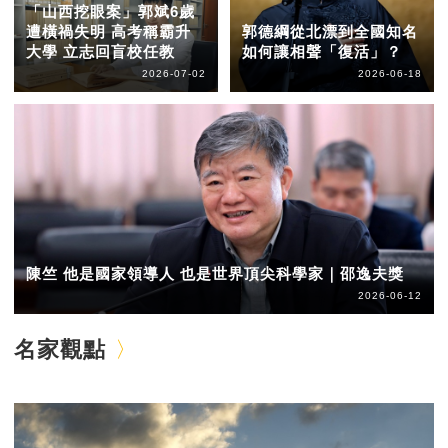
「山西挖眼案」郭斌6歲
遭橫禍失明 高考稱霸升
郭德綱從北漂到全國知名
大學 立志回盲校任教
如何讓相聲「復活」？
2026-07-02
2026-06-18
陳竺 他是國家領導人 也是世界頂尖科學家｜邵逸夫獎
2026-06-12
名家觀點