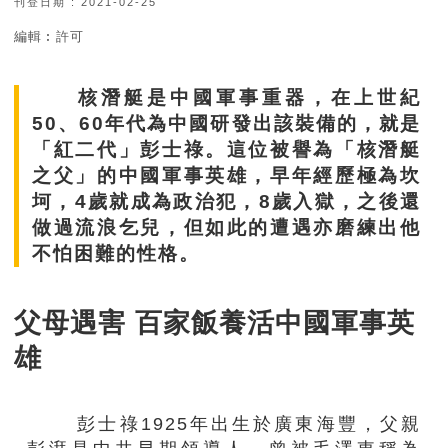
刊登日期 : 2021-02-25
編輯︰許可
核潛艇是中國軍事重器，在上世紀
50、60年代為中國研發出該裝備的，就是
「紅二代」彭士祿。這位被譽為「核潛艇
之父」的中國軍事英雄，早年經歷極為坎
坷，4歲就成為政治犯，8歲入獄，之後還
做過流浪乞兒，但如此的遭遇亦磨練出他
不怕困難的性格。
父母遇害 百家飯養活中國軍事英
雄
彭士祿1925年出生於廣東海豐，父親