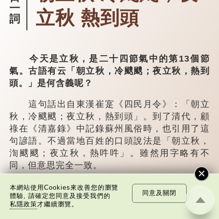
一
立秋 熱到頭
詞
今天是立秋，是二十四節氣中的第13個節
氣。古語有云「朝立秋，冷颼颼；夜立秋，熱到
頭。」是何含義呢？
這句話出自東漢崔寔《四民月令》：「朝立
秋，冷颼颼；夜立秋，熱到頭」。到了清代，顧
祿在《清嘉錄》中記錄蘇州風俗時，也引用了這
句諺語。不過當地百姓的口頭說法是「朝立秋，
渹颼颼；夜立秋，熱吽吽」。雖然用字略有不
同，但意思完全一致。
那麼，這句話到底準不準呢？它反映了古人
本網站使用Cookies來改善您的瀏覽
同意及關閉
體驗, 請確定您同意及接受我們的
的一種樸素觀察：如果立秋的精確...
私隱政策
才繼續瀏覽。