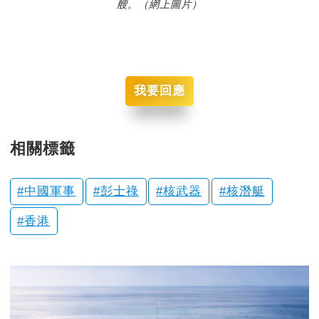
艘。（網上圖片）
我要回應
相關標籤
中國軍事
彭士祿
核武器
核潛艇
香港