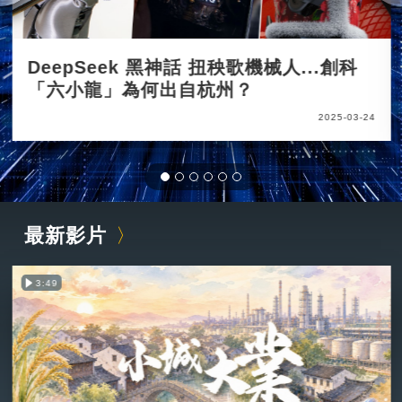
DeepSeek 黑神話 扭秧歌機械人...創科
「六小龍」為何出自杭州？
2025-03-24
最新影片
3:49