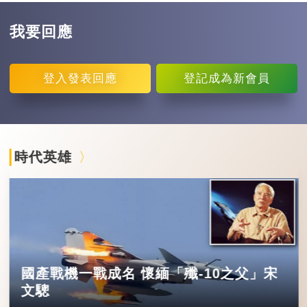
我要回應
登入
發表回應
登記
成為新會員
時代英雄
國產戰機一戰成名 懷緬「殲-10之父」宋
文驄