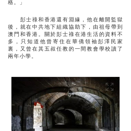
格。」
彭士祿和香港還有淵緣，他在離開監獄
後，就在中共地下組織協助下，由祖母帶到
澳門和香港。關於彭士祿在港生活的資料不
多，只知道他曾寄住在華僑領袖彭澤民家
裏，又曾在其五叔任教的一間教會學校讀了
兩年小學。