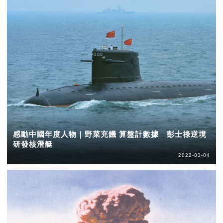
感動中國年度人物｜野菜充饑 算盤計數據 彭士祿逆境
研發核潛艇
2022-03-04