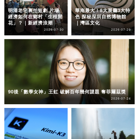
明清老宅裏拍短劇 片場
華南最大！8大展廳3大特
經濟如何在鄉村「生根開
色 探秘深圳自然博物館
花」？｜新經濟浪潮
｜灣區文化
2026-07-30
2026-07-29
90後「數學女神」王虹 破解百年幾何謎題 奪菲爾茲獎
2026-07-24