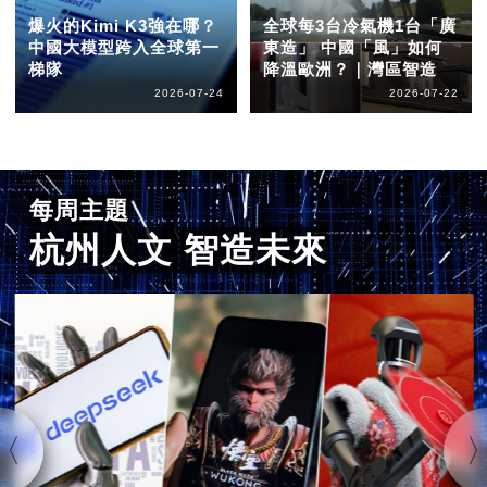
爆火的Kimi K3強在哪？
全球每3台冷氣機1台「廣
中國大模型跨入全球第一
東造」 中國「風」如何
梯隊
降溫歐洲？｜灣區智造
2026-07-24
2026-07-22
每周主題
杭州人文 智造未來