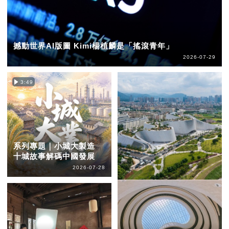
撼動世界AI版圖 Kimi楊植麟是「搖滾青年」
2026-07-29
3:49
系列專題｜小城大製造
十城故事解碼中國發展
2026-07-28