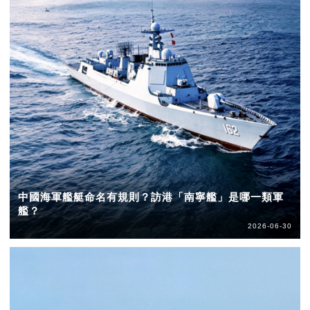
中國海軍艦艇命名有規則？訪港「南寧艦」是哪一類軍
艦？
2026-06-30