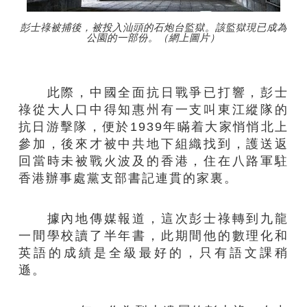
彭士祿被捕後，被投入汕頭的石炮台監獄。該監獄現已成為
公園的一部份。（網上圖片）
此際，中國全面抗日戰爭已打響，彭士
祿從大人口中得知惠州有一支叫東江縱隊的
抗日游擊隊，便於1939年瞞着大家悄悄北上
參加，後來才被中共地下組織找到，護送返
回當時未被戰火波及的香港，住在八路軍駐
香港辦事處黨支部書記連貫的家裏。
據內地傳媒報道，這次彭士祿轉到九龍
一間學校讀了半年書，此期間他的數理化和
英語的成績是全級最好的，只有語文課稍
遜。