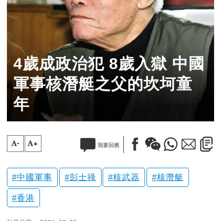
4歲成政治犯 8歲入獄 中國
軍事核潛艇之父的坎坷童
年
A-
A+
我要回應
中國軍事
彭士祿
核武器
核潛艇
香港