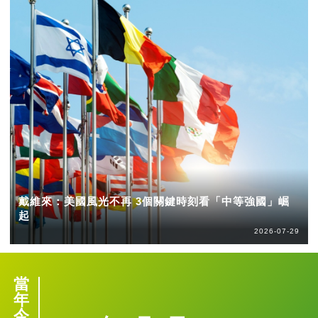
戴維來：美國風光不再 3個關鍵時刻看「中等強國」崛
起
2026-07-29
當
年
今