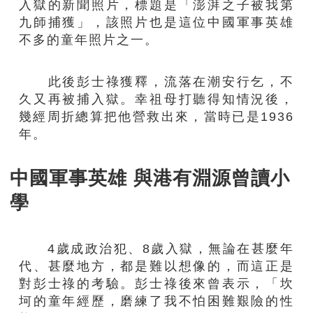
入獄的新聞照片，標題是「澎湃之子被我第
九師捕獲」，該照片也是這位中國軍事英雄
不多的童年照片之一。
此後彭士祿獲釋，流落在潮安行乞，不
久又再被捕入獄。幸祖母打聽得知情況後，
幾經周折總算把他營救出來，當時已是1936
年。
中國軍事英雄 與港有淵源曾讀小
學
4歲成政治犯、8歲入獄，無論在甚麼年
代、甚麼地方，都是難以想像的，而這正是
對彭士祿的考驗。彭士祿後來曾表示，「坎
坷的童年經歷，磨練了我不怕困難艱險的性